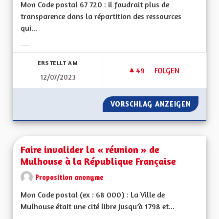
Mon Code postal 67 720 : il faudrait plus de
transparence dans la répartition des ressources
qui...
Ergebnisse nach Kategorie filtern:
ERSTELLT AM
49
49 FOLLOWER
FOLGEN
12/07/2023
EGALITÉ ENTRE LES
VORSCHLAG ANZEIGEN
EGALITÉ
Faire invalider la « réunion » de
Mulhouse à la République Française
Proposition anonyme
Mon Code postal (ex : 68 000) : La Ville de
Mulhouse était une cité libre jusqu’à 1798 et...