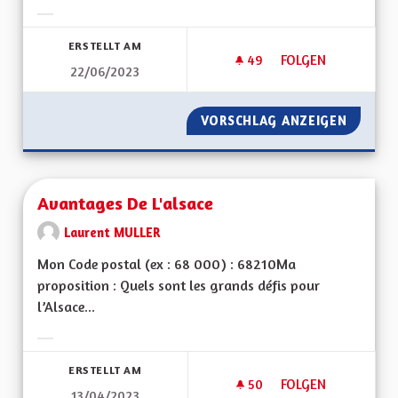
Ergebnisse nach Kategorie filtern:
ERSTELLT AM
49
49 FOLLOWER
FOLGEN
22/06/2023
AUTOROUTE A35 M
VORSCHLAG ANZEIGEN
AUTORO
Avantages De L'alsace
Laurent MULLER
Mon Code postal (ex : 68 000) : 68210Ma
proposition : Quels sont les grands défis pour
l’Alsace...
Ergebnisse nach Kategorie filtern:
ERSTELLT AM
50
50 FOLLOWER
FOLGEN
13/04/2023
AVANTAGES DE L'AL