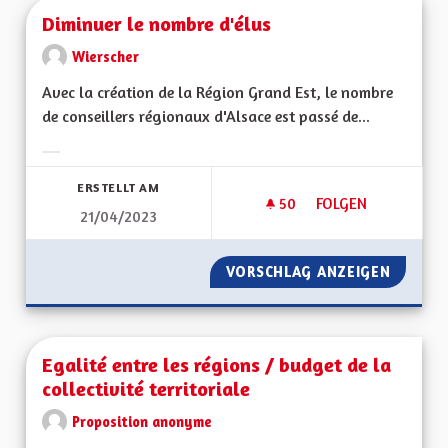
Diminuer le nombre d'élus
Wierscher
Avec la création de la Région Grand Est, le nombre
de conseillers régionaux d'Alsace est passé de...
Ergebnisse nach Kategorie filtern:
ERSTELLT AM
50
50 FOLLOWER
FOLGEN
21/04/2023
DIMINUER LE NOMB
VORSCHLAG ANZEIGEN
DIMINU
Egalité entre les régions / budget de la
collectivité territoriale
Proposition anonyme