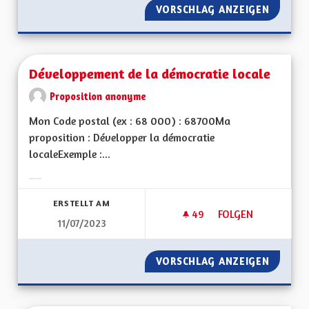
VORSCHLAG ANZEIGEN
DES WE
Développement de la démocratie locale
Proposition anonyme
Mon Code postal (ex : 68 000) : 68700Ma
proposition : Développer la démocratie
localeExemple :...
Ergebnisse nach Kategorie filtern:
ERSTELLT AM
49
49 FOLLOWER
FOLGEN
11/07/2023
DÉVELOPPEMENT DE
VORSCHLAG ANZEIGEN
DÉVELO