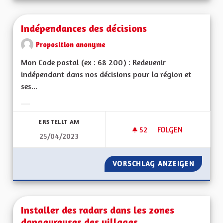
Indépendances des décisions
Proposition anonyme
Mon Code postal (ex : 68 200) : Redevenir
indépendant dans nos décisions pour la région et
ses...
Ergebnisse nach Kategorie filtern:
ERSTELLT AM
52
52 FOLLOWER
FOLGEN
25/04/2023
INDÉPENDANCES DE
VORSCHLAG ANZEIGEN
INDÉPE
Installer des radars dans les zones
dangeureuses des villages