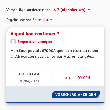
Vorschläge sortieren nach:
A-Z (alphabetisch)
Ergebnisse pro Seite:
20
A quoi bon continuer ?
Proposition anonyme
Mon Code postal : 67000A quoi bon rêver au retour
à l'Alsace alors que l'Empereur Macron vient de...
Ergebnisse nach Kategorie filtern:
ERSTELLT AM
49
49 FOLLOWER
FOLGEN
20/04/2023
A QUOI BON CONTI
VORSCHLAG ANZEIGEN
A QUOI