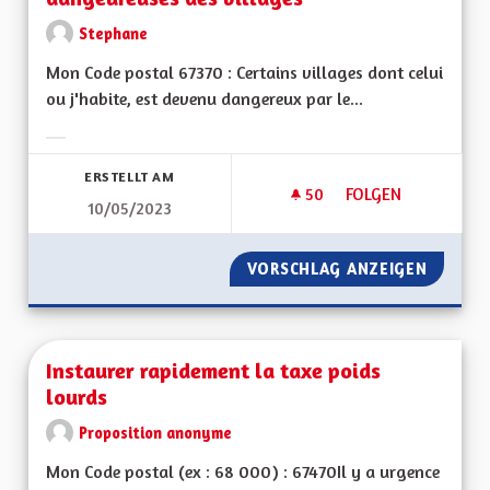
Stephane
Mon Code postal 67370 : Certains villages dont celui
ou j'habite, est devenu dangereux par le...
Ergebnisse nach Kategorie filtern:
ERSTELLT AM
50
50 FOLLOWER
FOLGEN
10/05/2023
INSTALLER DES RA
VORSCHLAG ANZEIGEN
INSTAL
Instaurer rapidement la taxe poids
lourds
Proposition anonyme
Mon Code postal (ex : 68 000) : 67470Il y a urgence