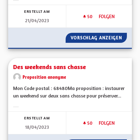
Ergebnisse nach Kategorie filtern:
ERSTELLT AM
50
50 FOLLOWER
FOLGEN
21/04/2023
DÉMOCRATIE LOCAL
VORSCHLAG ANZEIGEN
DÉMOCR
Des weekends sans chasse
Proposition anonyme
Mon Code postal : 68480Ma proposition : instaurer
un weekend sur deux sans chasse pour préserver...
Ergebnisse nach Kategorie filtern:
ERSTELLT AM
50
50 FOLLOWER
FOLGEN
18/04/2023
DES WEEKENDS SAN