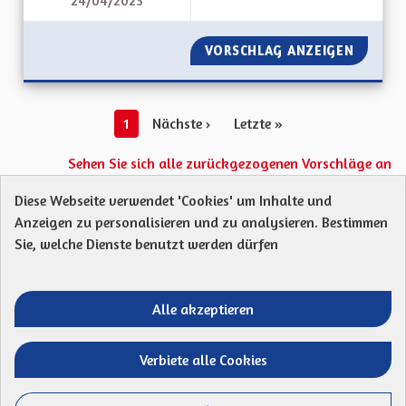
24/04/2023
L'ALSACE, UN LIEN 
VORSCHLAG ANZEIGEN
L'ALSAC
1
Nächste ›
Letzte »
Sehen Sie sich alle zurückgezogenen Vorschläge an
Diese Webseite verwendet 'Cookies' um Inhalte und
Anzeigen zu personalisieren und zu analysieren. Bestimmen
Protection des Données
Charte de contribution
Sie, welche Dienste benutzt werden dürfen
Mentions légales
Was sind Gremien?
Standardtitel für terms-and-conditions
Standardtitel für initiatives
Alle akzeptieren
Open Data Dateien herunterladen
Entre vos mains - Collectivité européenne 
Entre vos mains - Collectivité euro
Entre vos mains - Collectivité
Entre vos mains - Collect
Verbiete alle Cookies
Website mit
freier Software erstellt
.