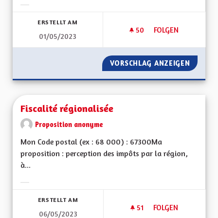
Ergebnisse nach Kategorie filtern:
ERSTELLT AM
50
50 FOLLOWER
FOLGEN
01/05/2023
FAIRE INVALIDER L
VORSCHLAG ANZEIGEN
FAIRE 
Fiscalité régionalisée
Proposition anonyme
Mon Code postal (ex : 68 000) : 67300Ma
proposition : perception des impôts par la région,
à...
Ergebnisse nach Kategorie filtern:
ERSTELLT AM
51
51 FOLLOWER
FOLGEN
06/05/2023
FISCALITÉ RÉGIONA