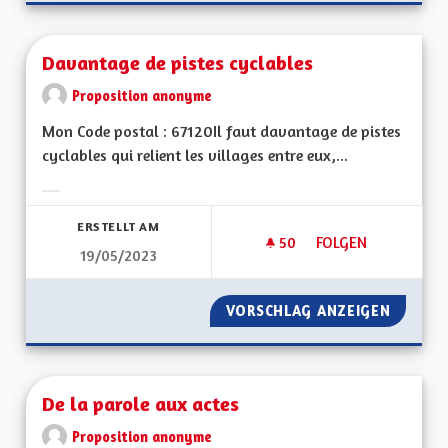
Davantage de pistes cyclables
Proposition anonyme
Mon Code postal : 67120Il faut davantage de pistes
cyclables qui relient les villages entre eux,...
Ergebnisse nach Kategorie filtern:
ERSTELLT AM
50
50 FOLLOWER
FOLGEN
19/05/2023
DAVANTAGE DE PIST
VORSCHLAG ANZEIGEN
DAVANT
De la parole aux actes
Proposition anonyme