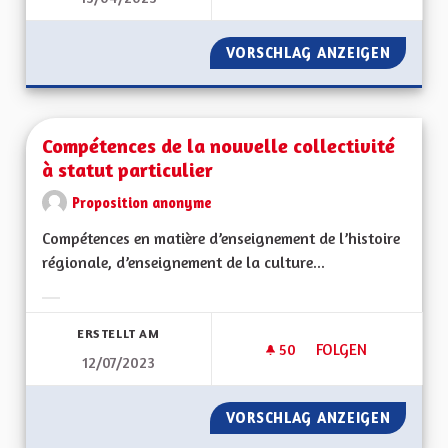
VORSCHLAG ANZEIGEN
AVANTA
Compétences de la nouvelle collectivité
à statut particulier
Proposition anonyme
Compétences en matière d’enseignement de l’histoire
régionale, d’enseignement de la culture...
Ergebnisse nach Kategorie filtern:
ERSTELLT AM
50
50 FOLLOWER
FOLGEN
12/07/2023
COMPÉTENCES DE LA
VORSCHLAG ANZEIGEN
COMPÉT