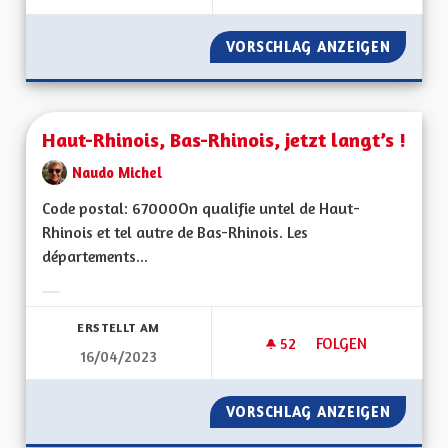
VORSCHLAG ANZEIGEN
FISCALI
Haut-Rhinois, Bas-Rhinois, jetzt langt’s !
Naudo Michel
Code postal: 67000On qualifie untel de Haut-
Rhinois et tel autre de Bas-Rhinois. Les
départements...
Ergebnisse nach Kategorie filtern:
ERSTELLT AM
52
52 FOLLOWER
FOLGEN
16/04/2023
HAUT-RHINOIS, BAS-
VORSCHLAG ANZEIGEN
HAUT-RH