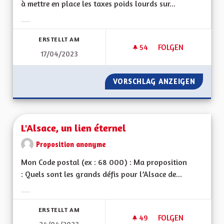
à mettre en place les taxes poids lourds sur...
Ergebnisse nach Kategorie filtern:
ERSTELLT AM
54
54 FOLLOWER
FOLGEN
17/04/2023
INSTAURER RAPIDE
VORSCHLAG ANZEIGEN
INSTAU
L'Alsace, un lien éternel
Proposition anonyme
Mon Code postal (ex : 68 000) : Ma proposition
: Quels sont les grands défis pour l’Alsace de...
Ergebnisse nach Kategorie filtern:
ERSTELLT AM
49
49 FOLLOWER
FOLGEN