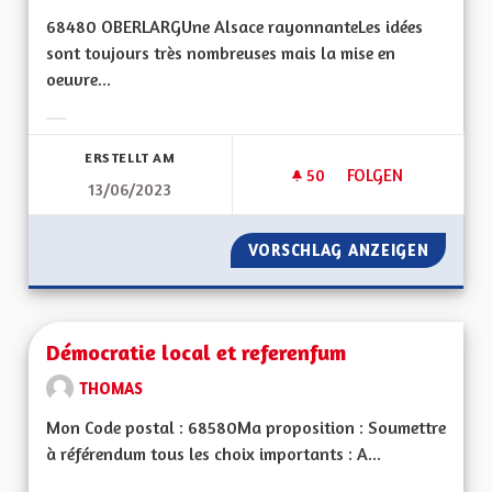
68480 OBERLARGUne Alsace rayonnanteLes idées
sont toujours très nombreuses mais la mise en
oeuvre...
Ergebnisse nach Kategorie filtern:
ERSTELLT AM
50
50 FOLLOWER
FOLGEN
13/06/2023
DE LA PAROLE AUX 
VORSCHLAG ANZEIGEN
DE LA 
Démocratie local et referenfum
THOMAS
Mon Code postal : 68580Ma proposition : Soumettre
à référendum tous les choix importants : A...