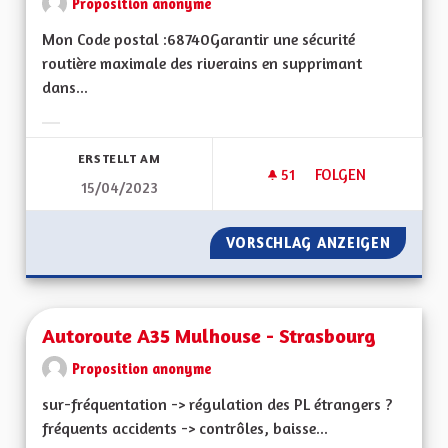
Proposition anonyme
Mon Code postal :68740Garantir une sécurité
routière maximale des riverains en supprimant
dans...
Ergebnisse nach Kategorie filtern:
ERSTELLT AM
51
51 FOLLOWER
FOLGEN
15/04/2023
AUGMENTER LA SÉC
VORSCHLAG ANZEIGEN
AUGMEN
Autoroute A35 Mulhouse - Strasbourg
Proposition anonyme
sur-fréquentation -> régulation des PL étrangers ?
fréquents accidents -> contrôles, baisse...