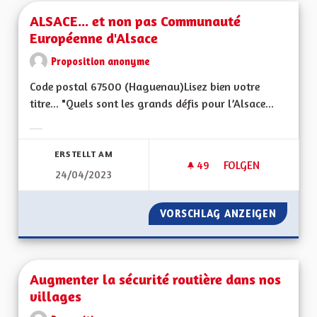
ALSACE... et non pas Communauté
Européenne d'Alsace
Proposition anonyme
Code postal 67500 (Haguenau)Lisez bien votre
titre... "Quels sont les grands défis pour l’Alsace...
Ergebnisse nach Kategorie filtern:
ERSTELLT AM
49
49 FOLLOWER
FOLGEN
24/04/2023
ALSACE... ET NON
VORSCHLAG ANZEIGEN
ALSACE
Augmenter la sécurité routière dans nos
villages