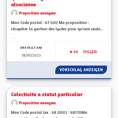
alsacienne
Proposition anonyme
Mon Code postal : 67 500 Ma proposition :
récupérer la gestion des lycées pour qu'une seule...
Ergebnisse nach Kategorie filtern:
ERSTELLT AM
49
49 FOLLOWER
FOLGEN
18/07/2023
GÉRER L'ENSEIGNEM
VORSCHLAG ANZEIGEN
GÉRER 
Colectivite a statut particulier
Proposition anonyme
Mon Code postal (ex : 68 000) : 68170Ma