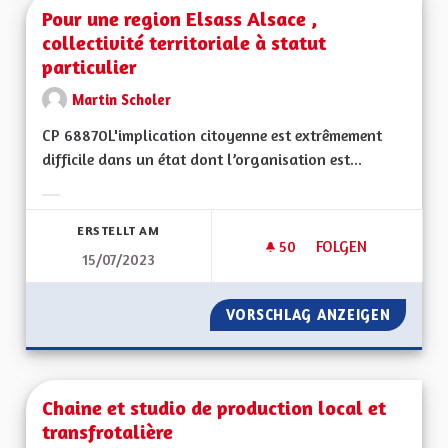
Pour une region Elsass Alsace ,
collectivité territoriale à statut
particulier
Martin Scholer
CP 68870L'implication citoyenne est extrêmement
difficile dans un état dont l’organisation est...
Ergebnisse nach Kategorie filtern:
ERSTELLT AM
50
50 FOLLOWER
FOLGEN
15/07/2023
POUR UNE REGION E
VORSCHLAG ANZEIGEN
POUR UN
Chaine et studio de production local et
transfrotalière