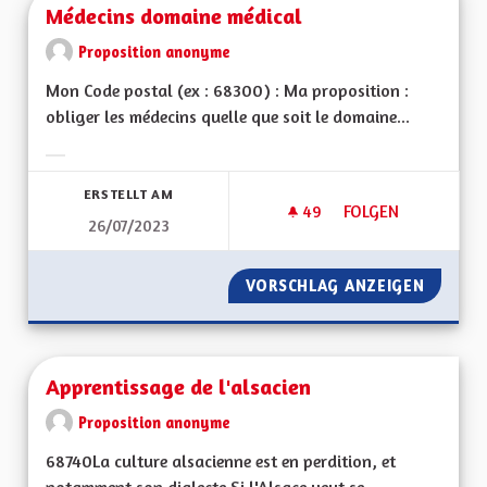
Médecins domaine médical
Proposition anonyme
Mon Code postal (ex : 68300) : Ma proposition :
obliger les médecins quelle que soit le domaine...
Ergebnisse nach Kategorie filtern:
ERSTELLT AM
49
49 FOLLOWER
FOLGEN
26/07/2023
MÉDECINS DOMAINE
VORSCHLAG ANZEIGEN
MÉDECI
Apprentissage de l'alsacien
Proposition anonyme
68740La culture alsacienne est en perdition, et