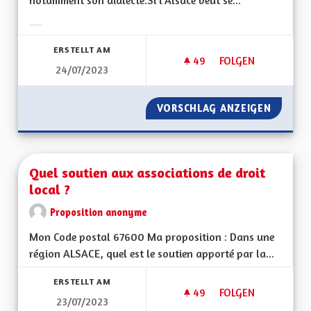
notamment son dialecte.Si l'Alsace veut se...
Ergebnisse nach Kategorie filtern:
ERSTELLT AM
49
49 FOLLOWER
FOLGEN
24/07/2023
APPRENTISSAGE DE 
VORSCHLAG ANZEIGEN
APPREN
Quel soutien aux associations de droit
local ?
Proposition anonyme
Mon Code postal 67600 Ma proposition : Dans une
région ALSACE, quel est le soutien apporté par la...
ERSTELLT AM
49
49 FOLLOWER
FOLGEN
23/07/2023
QUEL SOUTIEN AUX 