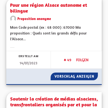
Pour une région Alsace autonome et
bilingue
Proposition anonyme
Mon Code postal (ex : 68 000) :67000 Ma
proposition : Quels sont les grands défis pour
l’Alsace...
Ergebnisse nach Kategorie filtern:
ERSTELLT AM
49
49 FOLLOWER
FOLGEN
14/07/2023
POUR UNE RÉGION 
VORSCHLAG ANZEIGEN
POUR U
Soutenir la création de médias alsaciens,
transfrontaliers organisés par et pour la