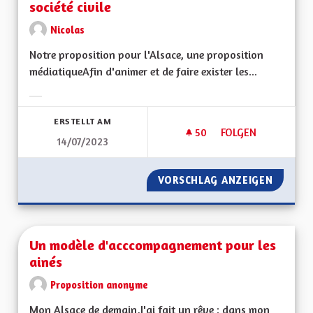
société civile
Nicolas
Notre proposition pour l'Alsace, une proposition
médiatiqueAfin d'animer et de faire exister les...
Ergebnisse nach Kategorie filtern:
ERSTELLT AM
50
50 FOLLOWER
FOLGEN
14/07/2023
SOUTENIR LA CRÉAT
VORSCHLAG ANZEIGEN
SOUTEN
Un modèle d'acccompagnement pour les
ainés
Proposition anonyme
Mon Alsace de demain,J'ai fait un rêve : dans mon