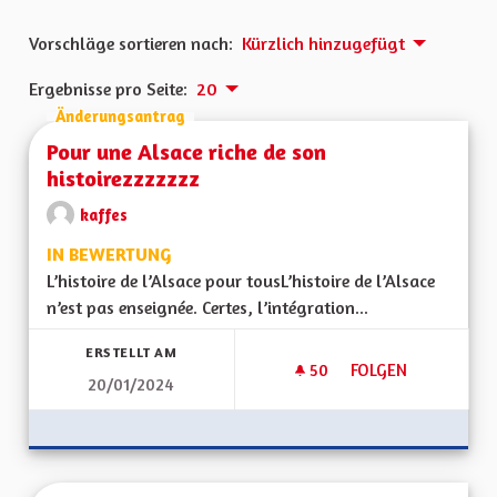
Vorschläge sortieren nach:
Kürzlich hinzugefügt
Ergebnisse pro Seite:
20
Änderungsantrag
Pour une Alsace riche de son
histoirezzzzzzz
kaffes
IN BEWERTUNG
L’histoire de l’Alsace pour tousL’histoire de l’Alsace
n’est pas enseignée. Certes, l’intégration...
ERSTELLT AM
50
50 FOLLOWER
FOLGEN
20/01/2024
POUR UNE ALSACE 