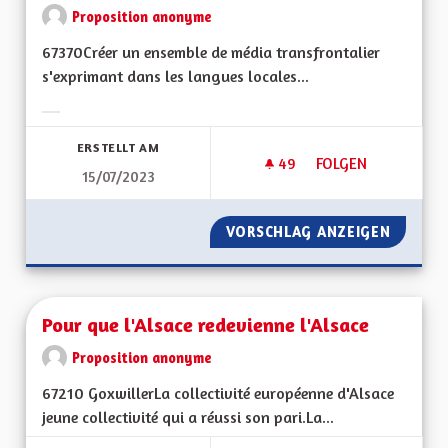
Proposition anonyme
67370Créer un ensemble de média transfrontalier
s'exprimant dans les langues locales...
Ergebnisse nach Kategorie filtern:
ERSTELLT AM
49
49 FOLLOWER
FOLGEN
15/07/2023
CHAINE ET STUDIO
VORSCHLAG ANZEIGEN
CHAINE
Pour que l'Alsace redevienne l'Alsace
Proposition anonyme
67210 GoxwillerLa collectivité européenne d'Alsace
jeune collectivité qui a réussi son pari.La...