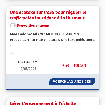
Une ecotaxe sur l’a35 pour réguler le
trafic poids lourd face à la lkv maut
Proposition anonyme
Mon Code postal (ex : 68 000) : 68400Ma
proposition : la mise en place d’une taxe poids lourd
sur...
Ergebnisse nach Kategorie filtern:
ERSTELLT AM
49
49 FOLLOWER
FOLGEN
19/07/2023
UNE ECOTAXE SUR L
VORSCHLAG ANZEIGEN
UNE EC
Gérer l'enseignement à l'échelle