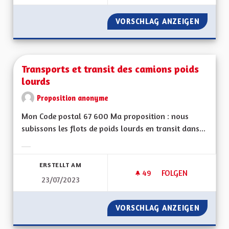
VORSCHLAG ANZEIGEN
QUEL S
Transports et transit des camions poids
lourds
Proposition anonyme
Mon Code postal 67 600 Ma proposition : nous
subissons les flots de poids lourds en transit dans...
Ergebnisse nach Kategorie filtern:
ERSTELLT AM
49
49 FOLLOWER
FOLGEN
23/07/2023
TRANSPORTS ET TR
VORSCHLAG ANZEIGEN
TRANSP