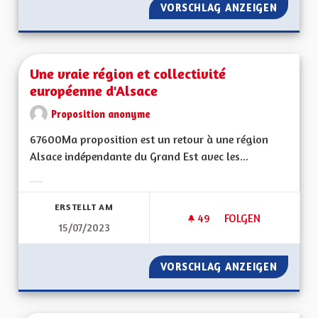
VORSCHLAG ANZEIGEN
REDYNA
Une vraie région et collectivité
européenne d'Alsace
Proposition anonyme
67600Ma proposition est un retour à une région
Alsace indépendante du Grand Est avec les...
Ergebnisse nach Kategorie filtern:
ERSTELLT AM
49
49 FOLLOWER
FOLGEN
15/07/2023
UNE VRAIE RÉGION 
VORSCHLAG ANZEIGEN
UNE VR