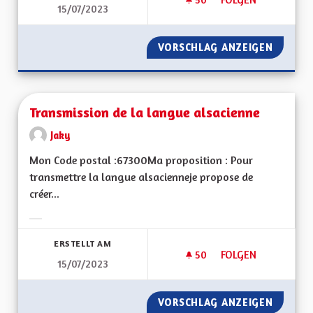
15/07/2023
FAIRE DU LOBBYISM
VORSCHLAG ANZEIGEN
FAIRE 
Transmission de la langue alsacienne
Jaky
Mon Code postal :67300Ma proposition : Pour
transmettre la langue alsacienneje propose de
créer...
Ergebnisse nach Kategorie filtern:
ERSTELLT AM
50
50 FOLLOWER
FOLGEN
15/07/2023
TRANSMISSION DE 
VORSCHLAG ANZEIGEN
TRANSM