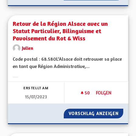
Retour de la Région Alsace avec un
Statut Particulier, Bilinguisme et
Pavoisement du Rot & Wiss
Julien
Code postal : 68.580L'Alsace doit retrouver sa place
en tant que Région Administrative,...
Ergebnisse nach Kategorie filtern:
ERSTELLT AM
50
50 FOLLOWER
FOLGEN
15/07/2023
RETOUR DE LA RÉGI
VORSCHLAG ANZEIGEN
RETOUR