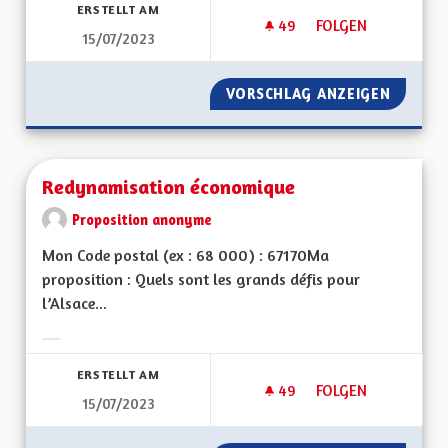
ERSTELLT AM
49
49 FOLLOWER
FOLGEN
15/07/2023
POUR QUE L'ALSACE
VORSCHLAG ANZEIGEN
POUR Q
Redynamisation économique
Proposition anonyme
Mon Code postal (ex : 68 000) : 67170Ma
proposition : Quels sont les grands défis pour
l’Alsace...
Ergebnisse nach Kategorie filtern:
ERSTELLT AM
49
49 FOLLOWER
FOLGEN
15/07/2023
REDYNAMISATION 