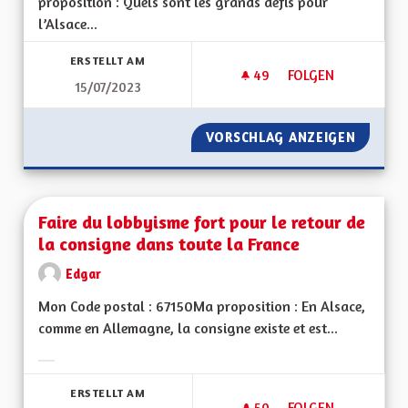
proposition : Quels sont les grands défis pour
l’Alsace...
ERSTELLT AM
49
49 FOLLOWER
FOLGEN
15/07/2023
COLECTIVITE A STA
VORSCHLAG ANZEIGEN
COLECTI
Faire du lobbyisme fort pour le retour de
la consigne dans toute la France
Edgar
Mon Code postal : 67150Ma proposition : En Alsace,
comme en Allemagne, la consigne existe et est...
Ergebnisse nach Kategorie filtern:
ERSTELLT AM
50
50 FOLLOWER
FOLGEN