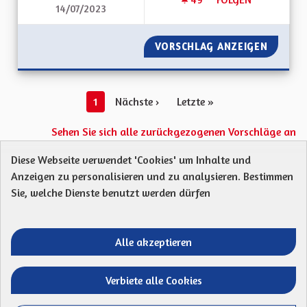
14/07/2023
DÉVELOPPEMENT DE
VORSCHLAG ANZEIGEN
DÉVELO
1
Nächste ›
Letzte »
Sehen Sie sich alle zurückgezogenen Vorschläge an
Diese Webseite verwendet 'Cookies' um Inhalte und
Anzeigen zu personalisieren und zu analysieren. Bestimmen
Protection des Données
Charte de contribution
Sie, welche Dienste benutzt werden dürfen
Mentions légales
Was sind Gremien?
Standardtitel für terms-and-conditions
Standardtitel für initiatives
Alle akzeptieren
Open Data Dateien herunterladen
Entre vos mains - Collectivité européenne 
Entre vos mains - Collectivité euro
Entre vos mains - Collectivité
Entre vos mains - Collect
Verbiete alle Cookies