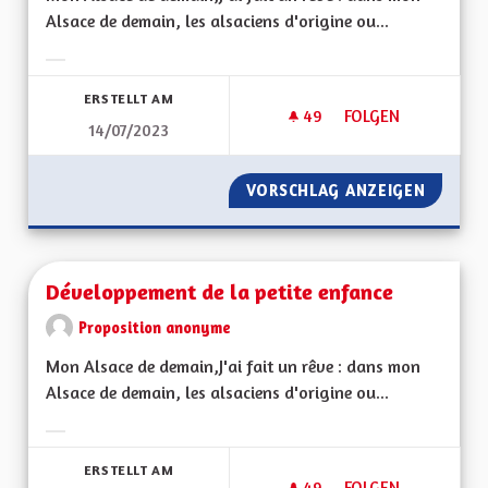
Alsace de demain, les alsaciens d'origine ou...
Ergebnisse nach Kategorie filtern:
ERSTELLT AM
49
49 FOLLOWER
FOLGEN
14/07/2023
UN MODÈLE D'ACCC
VORSCHLAG ANZEIGEN
UN MOD
Développement de la petite enfance
Proposition anonyme
Mon Alsace de demain,J'ai fait un rêve : dans mon
Alsace de demain, les alsaciens d'origine ou...
Ergebnisse nach Kategorie filtern:
ERSTELLT AM
49
49 FOLLOWER
FOLGEN