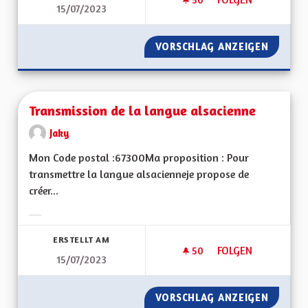
15/07/2023
FAIRE DU LOBBYISM
VORSCHLAG ANZEIGEN
FAIRE 
Transmission de la langue alsacienne
Jaky
Mon Code postal :67300Ma proposition : Pour
transmettre la langue alsacienneje propose de
créer...
Ergebnisse nach Kategorie filtern:
ERSTELLT AM
50
50 FOLLOWER
FOLGEN
15/07/2023
TRANSMISSION DE 
VORSCHLAG ANZEIGEN
TRANSM