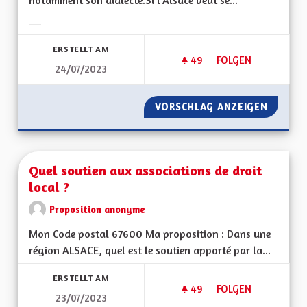
notamment son dialecte.Si l'Alsace veut se...
Ergebnisse nach Kategorie filtern:
ERSTELLT AM
49
49 FOLLOWER
FOLGEN
24/07/2023
APPRENTISSAGE DE 
VORSCHLAG ANZEIGEN
APPREN
Quel soutien aux associations de droit
local ?
Proposition anonyme
Mon Code postal 67600 Ma proposition : Dans une
région ALSACE, quel est le soutien apporté par la...
ERSTELLT AM
49
49 FOLLOWER
FOLGEN
23/07/2023
QUEL SOUTIEN AUX 