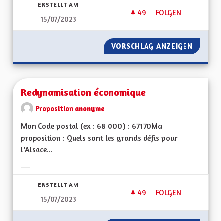
ERSTELLT AM
49
49 FOLLOWER
FOLGEN
15/07/2023
POUR QUE L'ALSACE
VORSCHLAG ANZEIGEN
POUR Q
Redynamisation économique
Proposition anonyme
Mon Code postal (ex : 68 000) : 67170Ma
proposition : Quels sont les grands défis pour
l’Alsace...
Ergebnisse nach Kategorie filtern:
ERSTELLT AM
49
49 FOLLOWER
FOLGEN
15/07/2023
REDYNAMISATION 