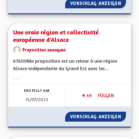
VORSCHLAG ANZEIGEN
REDYNA
Une vraie région et collectivité
européenne d'Alsace
Proposition anonyme
67600Ma proposition est un retour à une région
Alsace indépendante du Grand Est avec les...
Ergebnisse nach Kategorie filtern:
ERSTELLT AM
49
49 FOLLOWER
FOLGEN
15/07/2023
UNE VRAIE RÉGION 
VORSCHLAG ANZEIGEN
UNE VR