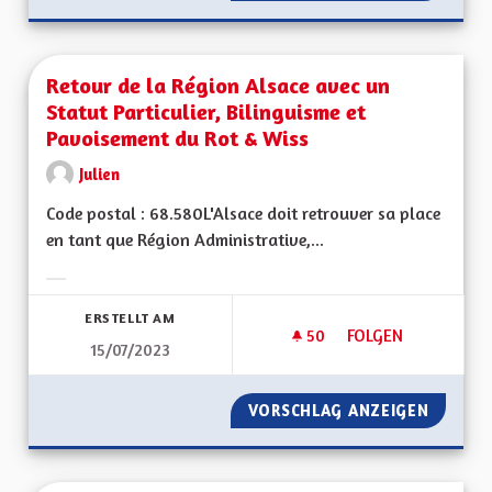
Retour de la Région Alsace avec un
Statut Particulier, Bilinguisme et
Pavoisement du Rot & Wiss
Julien
Code postal : 68.580L'Alsace doit retrouver sa place
en tant que Région Administrative,...
Ergebnisse nach Kategorie filtern:
ERSTELLT AM
50
50 FOLLOWER
FOLGEN
15/07/2023
RETOUR DE LA RÉGI
VORSCHLAG ANZEIGEN
RETOUR