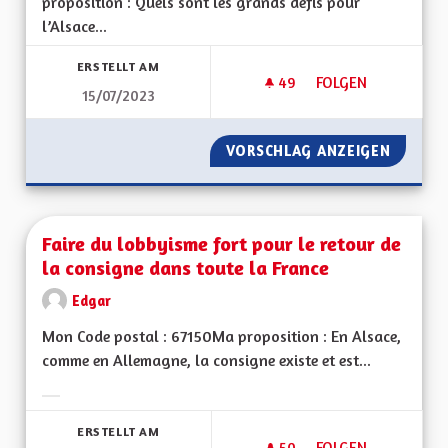
proposition : Quels sont les grands défis pour
l’Alsace...
ERSTELLT AM
49
49 FOLLOWER
FOLGEN
15/07/2023
COLECTIVITE A STA
VORSCHLAG ANZEIGEN
COLECTI
Faire du lobbyisme fort pour le retour de
la consigne dans toute la France
Edgar
Mon Code postal : 67150Ma proposition : En Alsace,
comme en Allemagne, la consigne existe et est...
Ergebnisse nach Kategorie filtern:
ERSTELLT AM
50
50 FOLLOWER
FOLGEN