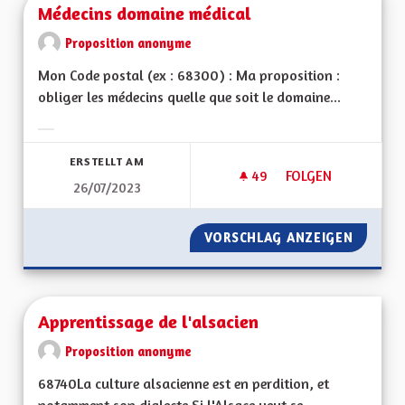
Médecins domaine médical
Proposition anonyme
Mon Code postal (ex : 68300) : Ma proposition :
obliger les médecins quelle que soit le domaine...
Ergebnisse nach Kategorie filtern:
ERSTELLT AM
49
49 FOLLOWER
FOLGEN
26/07/2023
MÉDECINS DOMAINE
VORSCHLAG ANZEIGEN
MÉDECI
Apprentissage de l'alsacien
Proposition anonyme
68740La culture alsacienne est en perdition, et