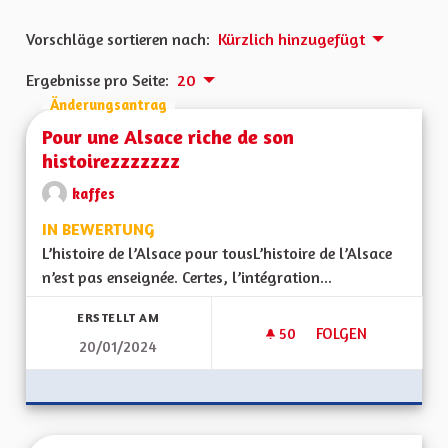
Vorschläge sortieren nach:
Kürzlich hinzugefügt
Ergebnisse pro Seite:
20
Änderungsantrag
Pour une Alsace riche de son
histoirezzzzzzz
kaffes
IN BEWERTUNG
L’histoire de l’Alsace pour tousL’histoire de l’Alsace
n’est pas enseignée. Certes, l’intégration...
ERSTELLT AM
50
50 FOLLOWER
FOLGEN
20/01/2024
POUR UNE ALSACE 