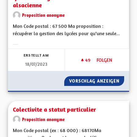
alsacienne
Proposition anonyme
Mon Code postal : 67 500 Ma proposition :
récupérer la gestion des lycées pour qu'une seule...
Ergebnisse nach Kategorie filtern:
ERSTELLT AM
49
49 FOLLOWER
FOLGEN
18/07/2023
GÉRER L'ENSEIGNEM
VORSCHLAG ANZEIGEN
GÉRER 
Colectivite a statut particulier
Proposition anonyme
Mon Code postal (ex : 68 000) : 68170Ma