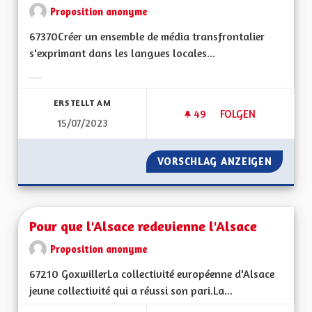
Proposition anonyme
67370Créer un ensemble de média transfrontalier
s'exprimant dans les langues locales...
Ergebnisse nach Kategorie filtern:
ERSTELLT AM
49
49 FOLLOWER
FOLGEN
15/07/2023
CHAINE ET STUDIO
VORSCHLAG ANZEIGEN
CHAINE
Pour que l'Alsace redevienne l'Alsace
Proposition anonyme
67210 GoxwillerLa collectivité européenne d'Alsace
jeune collectivité qui a réussi son pari.La...