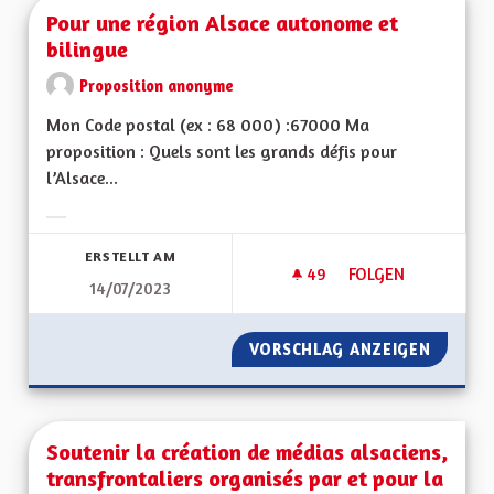
Pour une région Alsace autonome et
bilingue
Proposition anonyme
Mon Code postal (ex : 68 000) :67000 Ma
proposition : Quels sont les grands défis pour
l’Alsace...
Ergebnisse nach Kategorie filtern:
ERSTELLT AM
49
49 FOLLOWER
FOLGEN
14/07/2023
POUR UNE RÉGION 
VORSCHLAG ANZEIGEN
POUR U
Soutenir la création de médias alsaciens,
transfrontaliers organisés par et pour la