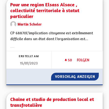
Pour une region Elsass Alsace ,
collectivité territoriale à statut
particulier
Martin Scholer
CP 68870L'implication citoyenne est extrêmement
difficile dans un état dont l’organisation est...
Ergebnisse nach Kategorie filtern:
ERSTELLT AM
50
50 FOLLOWER
FOLGEN
15/07/2023
POUR UNE REGION E
VORSCHLAG ANZEIGEN
POUR UN
Chaine et studio de production local et
transfrotalière