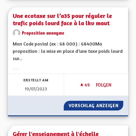
Une ecotaxe sur l’a35 pour réguler le
trafic poids lourd face à la lkv maut
Proposition anonyme
Mon Code postal (ex : 68 000) : 68400Ma
proposition : la mise en place d’une taxe poids lourd
sur...
Ergebnisse nach Kategorie filtern:
ERSTELLT AM
49
49 FOLLOWER
FOLGEN
19/07/2023
UNE ECOTAXE SUR L
VORSCHLAG ANZEIGEN
UNE EC
Gérer l'enseignement à l'échelle