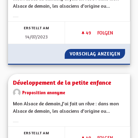
Alsace de demain, les alsaciens d'origine ou...
Ergebnisse nach Kategorie filtern:
ERSTELLT AM
49
49 FOLLOWER
FOLGEN
14/07/2023
UN MODÈLE D'ACCC
VORSCHLAG ANZEIGEN
UN MOD
Développement de la petite enfance
Proposition anonyme
Mon Alsace de demain,J'ai fait un rêve : dans mon
Alsace de demain, les alsaciens d'origine ou...
Ergebnisse nach Kategorie filtern:
ERSTELLT AM
49
49 FOLLOWER
FOLGEN