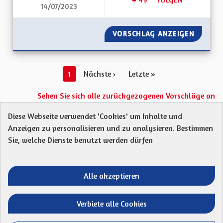
14/07/2023
DÉVELOPPEMENT DE
VORSCHLAG ANZEIGEN
DÉVELO
1
Nächste ›
Letzte »
Sehen Sie sich alle zurückgezogenen Vorschläge an
Diese Webseite verwendet 'Cookies' um Inhalte und
Anzeigen zu personalisieren und zu analysieren. Bestimmen
Protection des Données
Charte de contribution
Sie, welche Dienste benutzt werden dürfen
Mentions légales
Was sind Gremien?
Standardtitel für terms-and-conditions
Standardtitel für initiatives
Alle akzeptieren
Open Data Dateien herunterladen
Entre vos mains - Collectivité européenne 
Entre vos mains - Collectivité euro
Entre vos mains - Collectivité
Entre vos mains - Collect
Verbiete alle Cookies