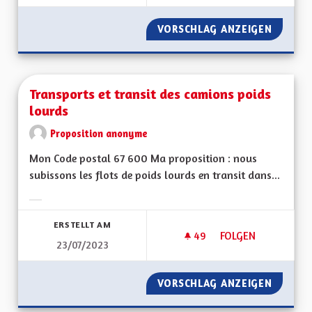
VORSCHLAG ANZEIGEN
QUEL S
Transports et transit des camions poids
lourds
Proposition anonyme
Mon Code postal 67 600 Ma proposition : nous
subissons les flots de poids lourds en transit dans...
Ergebnisse nach Kategorie filtern:
ERSTELLT AM
49
49 FOLLOWER
FOLGEN
23/07/2023
TRANSPORTS ET TR
VORSCHLAG ANZEIGEN
TRANSP