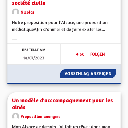
société civile
Nicolas
Notre proposition pour l'Alsace, une proposition
médiatiqueAfin d'animer et de faire exister les...
Ergebnisse nach Kategorie filtern:
ERSTELLT AM
50
50 FOLLOWER
FOLGEN
14/07/2023
SOUTENIR LA CRÉAT
VORSCHLAG ANZEIGEN
SOUTEN
Un modèle d'acccompagnement pour les
ainés
Proposition anonyme
Mon Alsace de demain,J'ai fait un rêve : dans mon