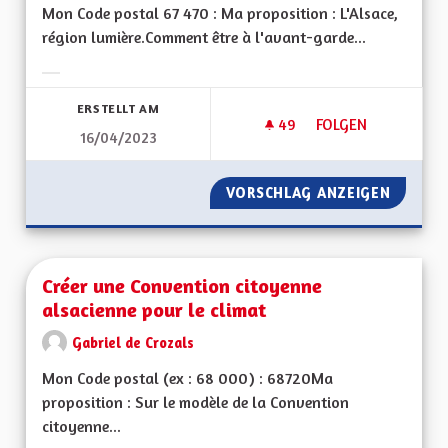
Mon Code postal 67 470 : Ma proposition : L'Alsace,
région lumière.Comment être à l'avant-garde...
Ergebnisse nach Kategorie filtern:
ERSTELLT AM
49
49 FOLLOWER
FOLGEN
16/04/2023
L'ALSACE À LA PROU
VORSCHLAG ANZEIGEN
L'ALSAC
Créer une Convention citoyenne
alsacienne pour le climat
Gabriel de Crozals
Mon Code postal (ex : 68 000) : 68720Ma
proposition : Sur le modèle de la Convention
citoyenne...