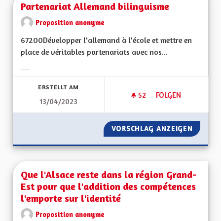
Partenariat Allemand bilinguisme
Proposition anonyme
67200Développer l'allemand à l'école et mettre en
place de véritables partenariats avec nos...
Ergebnisse nach Kategorie filtern:
ERSTELLT AM
52
52 FOLLOWER
FOLGEN
13/04/2023
PARTENARIAT ALLE
VORSCHLAG ANZEIGEN
PARTEN
Que l'Alsace reste dans la région Grand-
Est pour que l'addition des compétences
l'emporte sur l'identité
Proposition anonyme