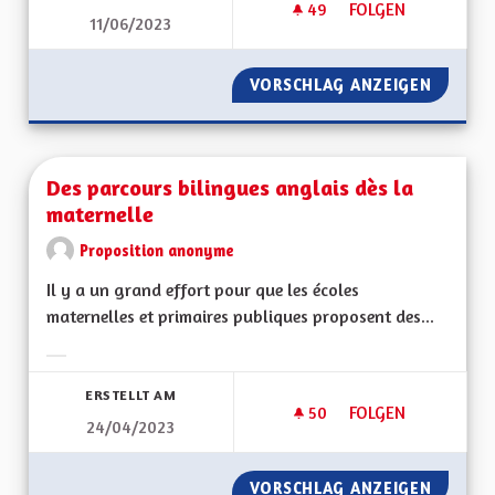
49
49 FOLLOWER
FOLGEN
11/06/2023
L'ALSACE UNE RÉGI
VORSCHLAG ANZEIGEN
L'ALSAC
Des parcours bilingues anglais dès la
maternelle
Proposition anonyme
Il y a un grand effort pour que les écoles
maternelles et primaires publiques proposent des...
Ergebnisse nach Kategorie filtern:
ERSTELLT AM
50
50 FOLLOWER
FOLGEN
24/04/2023
DES PARCOURS BIL
VORSCHLAG ANZEIGEN
DES PA