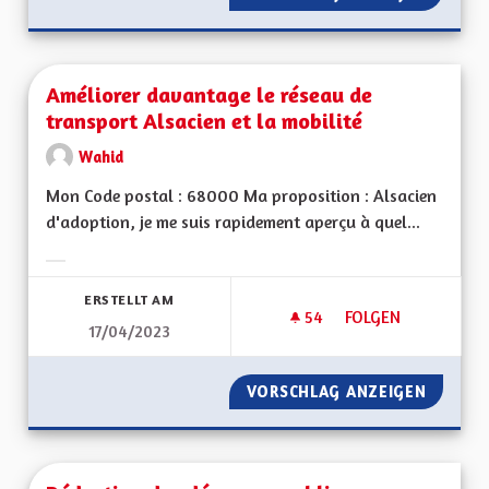
Améliorer davantage le réseau de
transport Alsacien et la mobilité
Wahid
Mon Code postal : 68000 Ma proposition : Alsacien
d'adoption, je me suis rapidement aperçu à quel...
Ergebnisse nach Kategorie filtern:
ERSTELLT AM
54
54 FOLLOWER
FOLGEN
17/04/2023
AMÉLIORER DAVANTA
VORSCHLAG ANZEIGEN
AMÉLIO