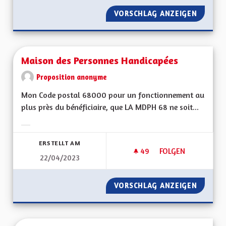
VORSCHLAG ANZEIGEN
ATOUTS
Maison des Personnes Handicapées
Proposition anonyme
Mon Code postal 68000 pour un fonctionnement au
plus près du bénéficiaire, que LA MDPH 68 ne soit...
Ergebnisse nach Kategorie filtern:
ERSTELLT AM
49
49 FOLLOWER
FOLGEN
22/04/2023
MAISON DES PERSO
VORSCHLAG ANZEIGEN
MAISON