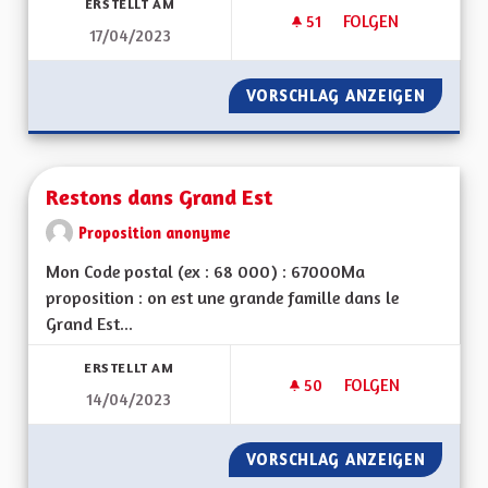
ERSTELLT AM
51
51 FOLLOWER
FOLGEN
17/04/2023
PISTES CYCLABLES
VORSCHLAG ANZEIGEN
PISTES
Restons dans Grand Est
Proposition anonyme
Mon Code postal (ex : 68 000) : 67000Ma
proposition : on est une grande famille dans le
Grand Est...
ERSTELLT AM
50
50 FOLLOWER
FOLGEN
14/04/2023
RESTONS DANS GRA
VORSCHLAG ANZEIGEN
RESTON