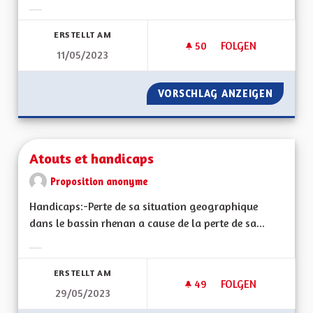
Ergebnisse nach Kategorie filtern:
ERSTELLT AM
50
50 FOLLOWER
FOLGEN
11/05/2023
CRÉER UNE CONVEN
VORSCHLAG ANZEIGEN
CRÉER 
Atouts et handicaps
Proposition anonyme
Handicaps:-Perte de sa situation geographique
dans le bassin rhenan a cause de la perte de sa...
Ergebnisse nach Kategorie filtern:
ERSTELLT AM
49
49 FOLLOWER
FOLGEN
29/05/2023
ATOUTS ET HANDIC