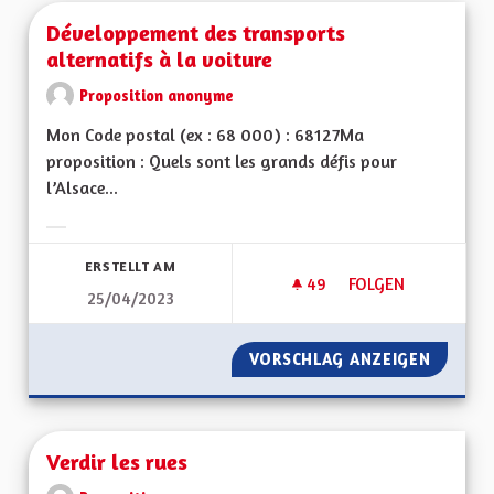
Développement des transports
alternatifs à la voiture
Proposition anonyme
Mon Code postal (ex : 68 000) : 68127Ma
proposition : Quels sont les grands défis pour
l’Alsace...
Ergebnisse nach Kategorie filtern:
ERSTELLT AM
49
49 FOLLOWER
FOLGEN
25/04/2023
DÉVELOPPEMENT DE
VORSCHLAG ANZEIGEN
DÉVELO
Verdir les rues