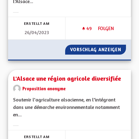
l’Alsace...
Ergebnisse nach Kategorie filtern:
ERSTELLT AM
49
49 FOLLOWER
FOLGEN
26/04/2023
RENFORCEMENT DE L
VORSCHLAG ANZEIGEN
RENFOR
L'Alsace une région agricole diversifiée
Proposition anonyme
Soutenir l'agriculture alsacienne, en l'intégrant
dans une démarche environnementale notamment
en...
Ergebnisse nach Kategorie filtern:
ERSTELLT AM