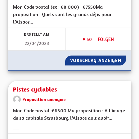
Mon Code postal (ex : 68 000) : 67550Ma
proposition : Quels sont les grands défis pour
l’Alsace...
ERSTELLT AM
50
50 FOLLOWER
FOLGEN
22/04/2023
QUE L'ALSACE REST
VORSCHLAG ANZEIGEN
QUE L'
Pistes cyclables
Proposition anonyme
Mon Code postal :68800 Ma proposition : A l'image
de sa capitale Strasbourg l'Alsace doit avoir...
Ergebnisse nach Kategorie filtern: