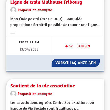
Ligne de train Mulhouse Fribourg
Proposition anonyme
Mon Code postal (ex : 68 000) : 68800Ma
proposition : Serait-il possible de rouvrir une ligne...
Ergebnisse nach Kategorie filtern:
ERSTELLT AM
52
52 FOLLOWER
FOLGEN
13/04/2023
LIGNE DE TRAIN M
VORSCHLAG ANZEIGEN
LIGNE 
Soutient de la vie associative
Proposition anonyme
Les associations agréées Centre Socio-culturel ou
Espace de Vie Sociale sont fragilisées par...