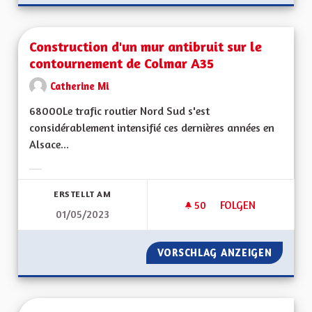
Construction d'un mur antibruit sur le
contournement de Colmar A35
Catherine Mi
68000Le trafic routier Nord Sud s'est
considérablement intensifié ces dernières années en
Alsace...
Ergebnisse nach Kategorie filtern:
ERSTELLT AM
50
50 FOLLOWER
FOLGEN
01/05/2023
CONSTRUCTION D'U
VORSCHLAG ANZEIGEN
CONSTR