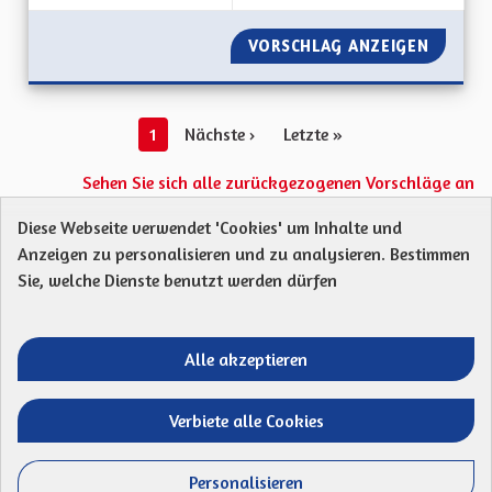
VORSCHLAG ANZEIGEN
SAUVER
1
Nächste ›
Letzte »
Sehen Sie sich alle zurückgezogenen Vorschläge an
Diese Webseite verwendet 'Cookies' um Inhalte und
Anzeigen zu personalisieren und zu analysieren. Bestimmen
Protection des Données
Charte de contribution
Sie, welche Dienste benutzt werden dürfen
Mentions légales
Was sind Gremien?
Standardtitel für terms-and-conditions
Standardtitel für initiatives
Alle akzeptieren
Open Data Dateien herunterladen
Entre vos mains - Collectivité européenne 
Entre vos mains - Collectivité euro
Entre vos mains - Collectivité
Entre vos mains - Collect
Verbiete alle Cookies
Website mit
freier Software erstellt
.
(Externer Li
Personalisieren