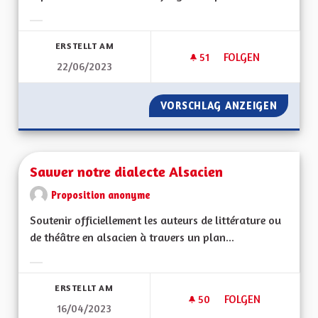
Ergebnisse nach Kategorie filtern:
ERSTELLT AM
51
51 FOLLOWER
FOLGEN
22/06/2023
SOUTIENT DE LA VI
VORSCHLAG ANZEIGEN
SOUTIEN
Sauver notre dialecte Alsacien
Proposition anonyme
Soutenir officiellement les auteurs de littérature ou
de théâtre en alsacien à travers un plan...
Ergebnisse nach Kategorie filtern:
ERSTELLT AM
50
50 FOLLOWER
FOLGEN
16/04/2023
SAUVER NOTRE DIA