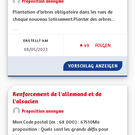
Proposition anonyme
Plantation d’arbres obligatoire dans les rues de
chaque nouveau lotissement.Planter des arbres...
Ergebnisse nach Kategorie filtern:
ERSTELLT AM
49
49 FOLLOWER
FOLGEN
08/05/2023
VERDIR LES RUES
VORSCHLAG ANZEIGEN
VERDIR 
Renforcement de l'allemand et de
l'alsacien
Proposition anonyme
Mon Code postal (ex : 68 000) : 67510Ma
proposition : Quels sont les grands défis pour