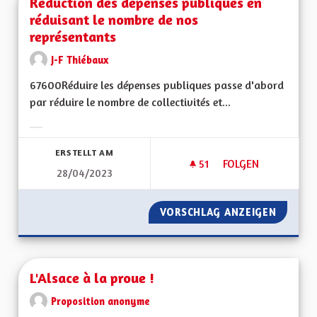
Réduction des dépenses publiques en
réduisant le nombre de nos
représentants
J-F Thiébaux
67600Réduire les dépenses publiques passe d'abord
par réduire le nombre de collectivités et...
Ergebnisse nach Kategorie filtern:
ERSTELLT AM
51
51 FOLLOWER
FOLGEN
28/04/2023
RÉDUCTION DES DÉ
VORSCHLAG ANZEIGEN
RÉDUCT
L'Alsace à la proue !
Proposition anonyme