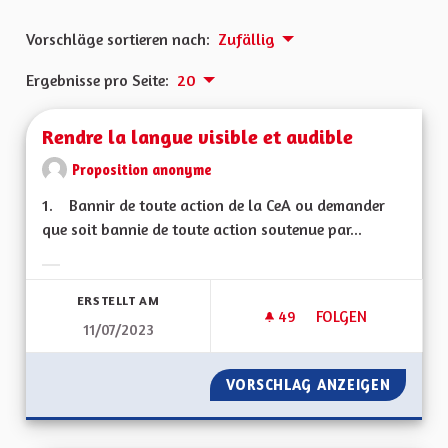
Vorschläge sortieren nach:
Zufällig
Ergebnisse pro Seite:
20
Rendre la langue visible et audible
Proposition anonyme
1. Bannir de toute action de la CeA ou demander
que soit bannie de toute action soutenue par...
Ergebnisse nach Kategorie filtern:
ERSTELLT AM
49
49 FOLLOWER
FOLGEN
11/07/2023
RENDRE LA LANGUE 
VORSCHLAG ANZEIGEN
RENDRE