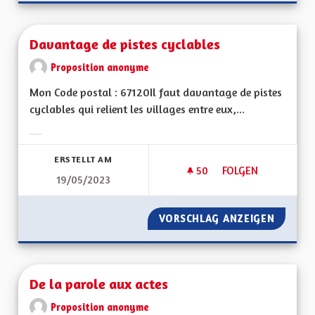
Davantage de pistes cyclables
Proposition anonyme
Mon Code postal : 67120Il faut davantage de pistes
cyclables qui relient les villages entre eux,...
Ergebnisse nach Kategorie filtern:
ERSTELLT AM
50
50 FOLLOWER
FOLGEN
19/05/2023
DAVANTAGE DE PIST
VORSCHLAG ANZEIGEN
DAVANT
De la parole aux actes
Proposition anonyme