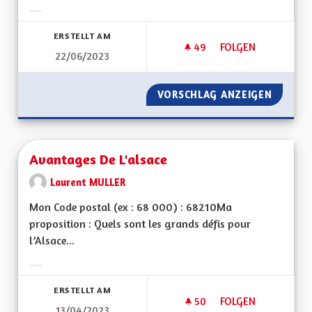
Ergebnisse nach Kategorie filtern:
ERSTELLT AM
49
49 FOLLOWER
FOLGEN
22/06/2023
AUTOROUTE A35 M
VORSCHLAG ANZEIGEN
AUTORO
Avantages De L'alsace
Laurent MULLER
Mon Code postal (ex : 68 000) : 68210Ma
proposition : Quels sont les grands défis pour
l’Alsace...
Ergebnisse nach Kategorie filtern:
ERSTELLT AM
50
50 FOLLOWER
FOLGEN
13/04/2023
AVANTAGES DE L'AL