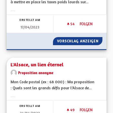
à mettre en place les taxes poids lourds sur...
Ergebnisse nach Kategorie filtern:
ERSTELLT AM
54
54 FOLLOWER
FOLGEN
17/04/2023
INSTAURER RAPIDE
VORSCHLAG ANZEIGEN
INSTAU
L'Alsace, un lien éternel
Proposition anonyme
Mon Code postal (ex : 68 000) : Ma proposition
: Quels sont les grands défis pour l’Alsace de...
Ergebnisse nach Kategorie filtern:
ERSTELLT AM
49
49 FOLLOWER
FOLGEN