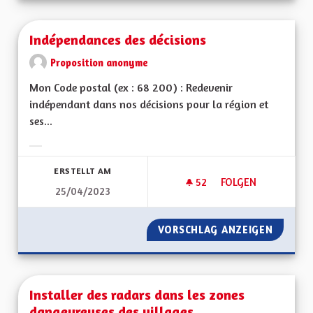
Indépendances des décisions
Proposition anonyme
Mon Code postal (ex : 68 200) : Redevenir
indépendant dans nos décisions pour la région et
ses...
Ergebnisse nach Kategorie filtern:
ERSTELLT AM
52
52 FOLLOWER
FOLGEN
25/04/2023
INDÉPENDANCES DE
VORSCHLAG ANZEIGEN
INDÉPE
Installer des radars dans les zones
dangeureuses des villages