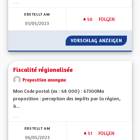
Ergebnisse nach Kategorie filtern:
ERSTELLT AM
50
50 FOLLOWER
FOLGEN
01/05/2023
FAIRE INVALIDER L
VORSCHLAG ANZEIGEN
FAIRE 
Fiscalité régionalisée
Proposition anonyme
Mon Code postal (ex : 68 000) : 67300Ma
proposition : perception des impôts par la région,
à...
Ergebnisse nach Kategorie filtern:
ERSTELLT AM
51
51 FOLLOWER
FOLGEN
06/05/2023
FISCALITÉ RÉGIONA