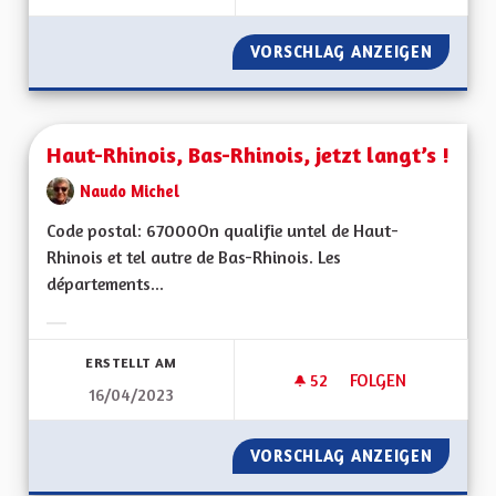
VORSCHLAG ANZEIGEN
FISCALI
Haut-Rhinois, Bas-Rhinois, jetzt langt’s !
Naudo Michel
Code postal: 67000On qualifie untel de Haut-
Rhinois et tel autre de Bas-Rhinois. Les
départements...
Ergebnisse nach Kategorie filtern:
ERSTELLT AM
52
52 FOLLOWER
FOLGEN
16/04/2023
HAUT-RHINOIS, BAS-
VORSCHLAG ANZEIGEN
HAUT-RH