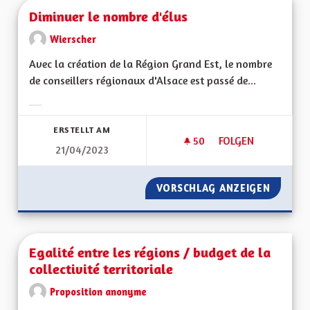
Diminuer le nombre d'élus
Wierscher
Avec la création de la Région Grand Est, le nombre
de conseillers régionaux d'Alsace est passé de...
Ergebnisse nach Kategorie filtern:
ERSTELLT AM
50
50 FOLLOWER
FOLGEN
21/04/2023
DIMINUER LE NOMB
VORSCHLAG ANZEIGEN
DIMINU
Egalité entre les régions / budget de la
collectivité territoriale
Proposition anonyme