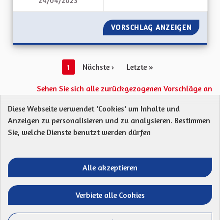
24/04/2023
L'ALSACE, UN LIEN 
VORSCHLAG ANZEIGEN
L'ALSAC
1
Nächste ›
Letzte »
Sehen Sie sich alle zurückgezogenen Vorschläge an
Diese Webseite verwendet 'Cookies' um Inhalte und
Anzeigen zu personalisieren und zu analysieren. Bestimmen
Protection des Données
Charte de contribution
Sie, welche Dienste benutzt werden dürfen
Mentions légales
Was sind Gremien?
Standardtitel für terms-and-conditions
Standardtitel für initiatives
Alle akzeptieren
Open Data Dateien herunterladen
Entre vos mains - Collectivité européenne 
Entre vos mains - Collectivité euro
Entre vos mains - Collectivité
Entre vos mains - Collect
Verbiete alle Cookies
Website mit
freier Software erstellt
.