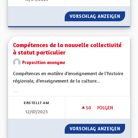
VORSCHLAG ANZEIGEN
AVANTA
Compétences de la nouvelle collectivité
à statut particulier
Proposition anonyme
Compétences en matière d’enseignement de l’histoire
régionale, d’enseignement de la culture...
Ergebnisse nach Kategorie filtern:
ERSTELLT AM
50
50 FOLLOWER
FOLGEN
12/07/2023
COMPÉTENCES DE LA
VORSCHLAG ANZEIGEN
COMPÉT