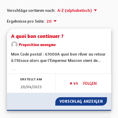
Vorschläge sortieren nach:
A-Z (alphabetisch)
Ergebnisse pro Seite:
20
A quoi bon continuer ?
Proposition anonyme
Mon Code postal : 67000A quoi bon rêver au retour
à l'Alsace alors que l'Empereur Macron vient de...
Ergebnisse nach Kategorie filtern:
ERSTELLT AM
49
49 FOLLOWER
FOLGEN
20/04/2023
A QUOI BON CONTI
VORSCHLAG ANZEIGEN
A QUOI