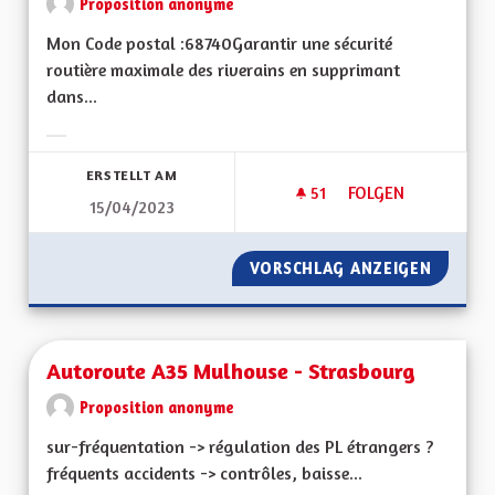
Proposition anonyme
Mon Code postal :68740Garantir une sécurité
routière maximale des riverains en supprimant
dans...
Ergebnisse nach Kategorie filtern:
ERSTELLT AM
51
51 FOLLOWER
FOLGEN
15/04/2023
AUGMENTER LA SÉC
VORSCHLAG ANZEIGEN
AUGMEN
Autoroute A35 Mulhouse - Strasbourg
Proposition anonyme
sur-fréquentation -> régulation des PL étrangers ?
fréquents accidents -> contrôles, baisse...