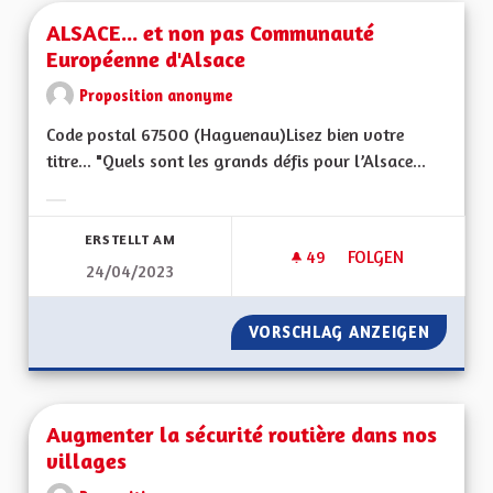
ALSACE... et non pas Communauté
Européenne d'Alsace
Proposition anonyme
Code postal 67500 (Haguenau)Lisez bien votre
titre... "Quels sont les grands défis pour l’Alsace...
Ergebnisse nach Kategorie filtern:
ERSTELLT AM
49
49 FOLLOWER
FOLGEN
24/04/2023
ALSACE... ET NON
VORSCHLAG ANZEIGEN
ALSACE
Augmenter la sécurité routière dans nos
villages