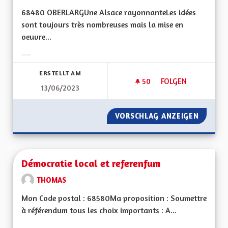
68480 OBERLARGUne Alsace rayonnanteLes idées
sont toujours très nombreuses mais la mise en
oeuvre...
Ergebnisse nach Kategorie filtern:
ERSTELLT AM
50
50 FOLLOWER
FOLGEN
13/06/2023
DE LA PAROLE AUX 
VORSCHLAG ANZEIGEN
DE LA 
Démocratie local et referenfum
THOMAS
Mon Code postal : 68580Ma proposition : Soumettre
à référendum tous les choix importants : A...