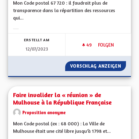
Mon Code postal 67 720 : il faudrait plus de
transparence dans la répartition des ressources
qui...
Ergebnisse nach Kategorie filtern:
ERSTELLT AM
49
49 FOLLOWER
FOLGEN
12/07/2023
EGALITÉ ENTRE LES
VORSCHLAG ANZEIGEN
EGALITÉ
Faire invalider la « réunion » de
Mulhouse à la République Française
Proposition anonyme
Mon Code postal (ex : 68 000) : La Ville de
Mulhouse était une cité libre jusqu’à 1798 et...