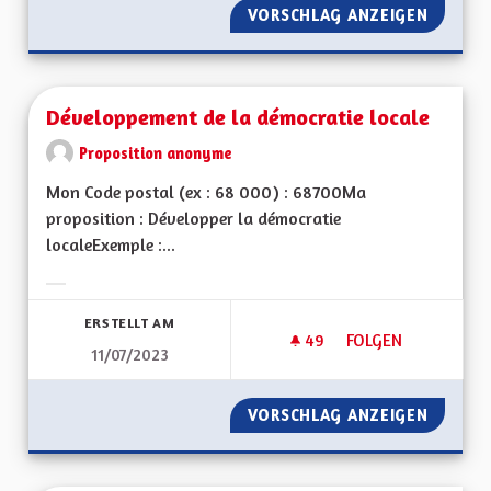
VORSCHLAG ANZEIGEN
DES WE
Développement de la démocratie locale
Proposition anonyme
Mon Code postal (ex : 68 000) : 68700Ma
proposition : Développer la démocratie
localeExemple :...
Ergebnisse nach Kategorie filtern:
ERSTELLT AM
49
49 FOLLOWER
FOLGEN
11/07/2023
DÉVELOPPEMENT DE
VORSCHLAG ANZEIGEN
DÉVELO