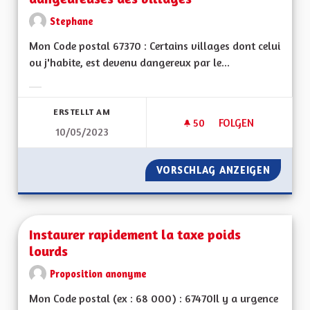
Stephane
Mon Code postal 67370 : Certains villages dont celui
ou j'habite, est devenu dangereux par le...
Ergebnisse nach Kategorie filtern:
ERSTELLT AM
50
50 FOLLOWER
FOLGEN
10/05/2023
INSTALLER DES RA
VORSCHLAG ANZEIGEN
INSTAL
Instaurer rapidement la taxe poids
lourds
Proposition anonyme
Mon Code postal (ex : 68 000) : 67470Il y a urgence