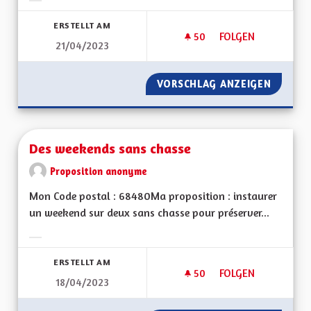
Ergebnisse nach Kategorie filtern:
ERSTELLT AM
50
50 FOLLOWER
FOLGEN
21/04/2023
DÉMOCRATIE LOCAL
VORSCHLAG ANZEIGEN
DÉMOCR
Des weekends sans chasse
Proposition anonyme
Mon Code postal : 68480Ma proposition : instaurer
un weekend sur deux sans chasse pour préserver...
Ergebnisse nach Kategorie filtern:
ERSTELLT AM
50
50 FOLLOWER
FOLGEN
18/04/2023
DES WEEKENDS SAN