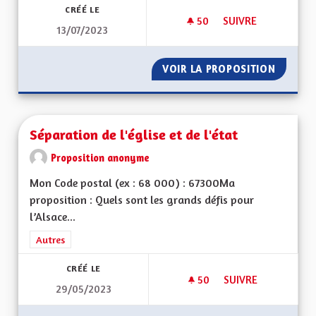
CRÉÉ LE
50
50 ABONNÉS
SUIVRE
13/07/2023
SERVICE CIVIQUE D
VOIR LA PROPOSITION
SERVIC
Séparation de l'église et de l'état
Proposition anonyme
Mon Code postal (ex : 68 000) : 67300Ma
proposition : Quels sont les grands défis pour
l’Alsace...
Filtrer les résultats de la catégorie : Autres
Autres
CRÉÉ LE
50
50 ABONNÉS
SUIVRE
29/05/2023
SÉPARATION DE L'ÉG