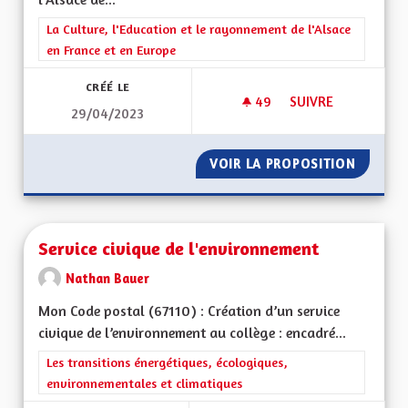
Filtrer les résultats de la catégorie : La Culture, l'Education e
La Culture, l'Education et le rayonnement de l'Alsace
en France et en Europe
CRÉÉ LE
49
49 ABONNÉS
SUIVRE
29/04/2023
SERVICE PUBLIC ET
VOIR LA PROPOSITION
SERVIC
Service civique de l'environnement
Nathan Bauer
Mon Code postal (67110) : Création d’un service
civique de l’environnement au collège : encadré...
Filtrer les résultats de la catégorie : Les transitions énergéti
Les transitions énergétiques, écologiques,
environnementales et climatiques