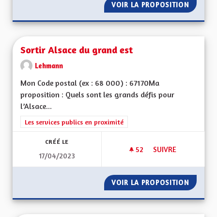
VOIR LA PROPOSITION
SORTIR 
Sortir Alsace du grand est
Lehmann
Mon Code postal (ex : 68 000) : 67170Ma
proposition : Quels sont les grands défis pour
l’Alsace...
Filtrer les résultats de la catégorie : Les services publics en pro
Les services publics en proximité
CRÉÉ LE
52
52 ABONNÉS
SUIVRE
17/04/2023
SORTIR ALSACE DU
VOIR LA PROPOSITION
SORTIR