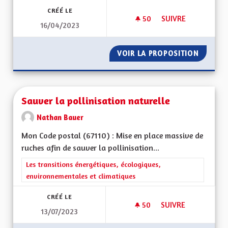
CRÉÉ LE
50
50 ABONNÉS
SUIVRE
16/04/2023
SAUVER NOTRE DIA
VOIR LA PROPOSITION
SAUVER
Sauver la pollinisation naturelle
Nathan Bauer
Mon Code postal (67110) : Mise en place massive de
ruches afin de sauver la pollinisation...
Filtrer les résultats de la catégorie : Les transitions énergéti
Les transitions énergétiques, écologiques,
environnementales et climatiques
CRÉÉ LE
50
50 ABONNÉS
SUIVRE
13/07/2023
SAUVER LA POLLINI