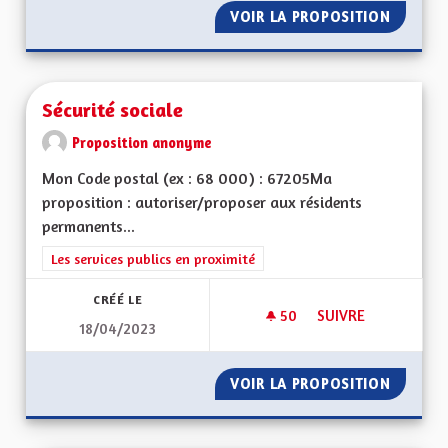
VOIR LA PROPOSITION
SÉPARAT
Sécurité sociale
Proposition anonyme
Mon Code postal (ex : 68 000) : 67205Ma
proposition : autoriser/proposer aux résidents
permanents...
Filtrer les résultats de la catégorie : Les services publics en pro
Les services publics en proximité
CRÉÉ LE
50
50 ABONNÉS
SUIVRE
18/04/2023
SÉCURITÉ SOCIALE
VOIR LA PROPOSITION
SÉCURI