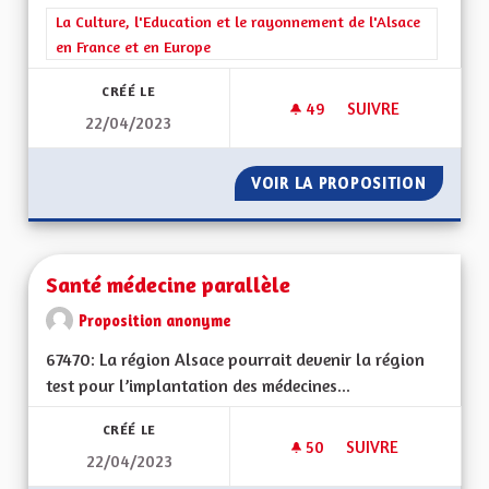
Filtrer les résultats de la catégorie : La Culture, l'Education e
La Culture, l'Education et le rayonnement de l'Alsace
en France et en Europe
CRÉÉ LE
49
49 ABONNÉS
SUIVRE
22/04/2023
SAUVEGARDE DU DI
VOIR LA PROPOSITION
SAUVEG
Santé médecine parallèle
Proposition anonyme
67470: La région Alsace pourrait devenir la région
test pour l’implantation des médecines...
CRÉÉ LE
50
50 ABONNÉS
SUIVRE
22/04/2023
SANTÉ MÉDECINE P