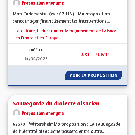
Proposition anonyme
Mon Code postal (ex : 67 118) : Ma proposition
: encourager financièrement les interventions...
Filtrer les résultats de la catégorie : La Culture, l'Education e
La Culture, l'Education et le rayonnement de l'Alsace
en France et en Europe
CRÉÉ LE
51
51 ABONNÉS
SUIVRE
14/04/2023
SAUVEGARDE DU DI
VOIR LA PROPOSITION
SAUVEG
Sauvegarde du dialecte alsacien
Proposition anonyme
67670 : WittersheimMa proposition : La sauvegarde
de l’identité alsacienne passera entre autre...