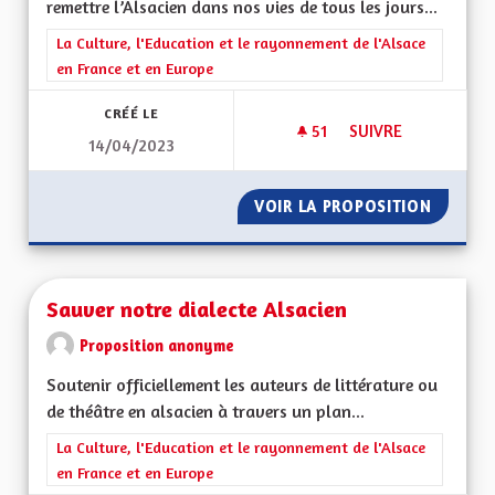
remettre l’Alsacien dans nos vies de tous les jours...
Filtrer les résultats de la catégorie : La Culture, l'Education e
La Culture, l'Education et le rayonnement de l'Alsace
en France et en Europe
CRÉÉ LE
51
51 ABONNÉS
SUIVRE
14/04/2023
SAUVER NOTRE LA
VOIR LA PROPOSITION
SAUVER
Sauver notre dialecte Alsacien
Proposition anonyme
Soutenir officiellement les auteurs de littérature ou
de théâtre en alsacien à travers un plan...
Filtrer les résultats de la catégorie : La Culture, l'Education e
La Culture, l'Education et le rayonnement de l'Alsace
en France et en Europe