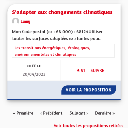
S'adapter aux changements climatiques
Lamy
Mon Code postal (ex : 68 000) : 68124Utiliser
toutes les surfaces adaptées existantes pour...
Filtrer les résultats de la catégorie : Les transitions énergéti
Les transitions énergétiques, écologiques,
environnementales et climatiques
CRÉÉ LE
51
51 ABONNÉS
SUIVRE
20/04/2023
S'ADAPTER AUX CH
VOIR LA PROPOSITION
S'ADAP
« Première
‹ Précédent
Suivant ›
Dernière »
Voir toutes les propositions retirées