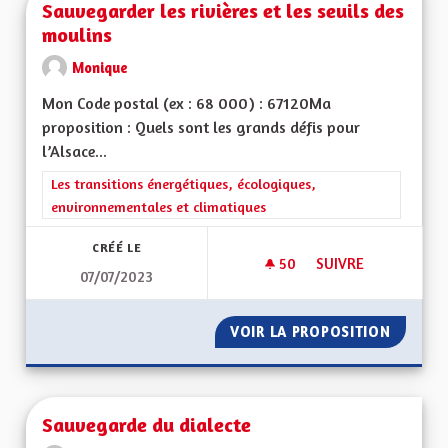
Sauvegarder les rivières et les seuils des
moulins
Monique
Mon Code postal (ex : 68 000) : 67120Ma
proposition : Quels sont les grands défis pour
l’Alsace...
Filtrer les résultats de la catégorie : Les transitions énergéti
Les transitions énergétiques, écologiques,
environnementales et climatiques
CRÉÉ LE
50
50 ABONNÉS
SUIVRE
07/07/2023
SAUVEGARDER LES R
VOIR LA PROPOSITION
SAUVEG
Sauvegarde du dialecte