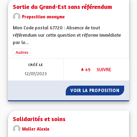
Sortie du Grand-Est sans référendum
Proposition anonyme
Mon Code postal 67720 : Absence de tout
référendum sur cette question et réforme immédiate
par le...
Filtrer les résultats de la catégorie : Autres
Autres
CRÉÉ LE
49
49 ABONNÉS
SUIVRE
12/07/2023
SORTIE DU GRAND-
VOIR LA PROPOSITION
SORTIE
Solidarités et soins
Muller Alexia