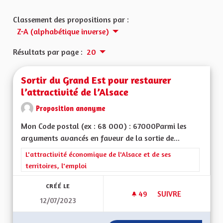
Classement des propositions par :
Z-A (alphabétique inverse)
Résultats par page :
20
Sortir du Grand Est pour restaurer
l’attractivité de l’Alsace
Proposition anonyme
Mon Code postal (ex : 68 000) : 67000Parmi les
arguments avancés en faveur de la sortie de...
Filtrer les résultats de la catégorie : L'attractivité économique 
L'attractivité économique de l'Alsace et de ses
territoires, l'emploi
CRÉÉ LE
49
49 ABONNÉS
SUIVRE
12/07/2023
SORTIR DU GRAND E