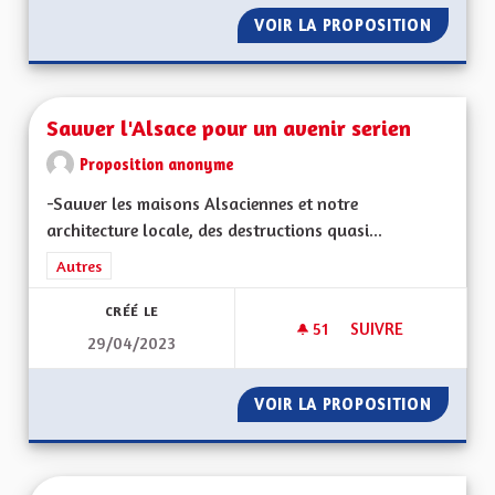
VOIR LA PROPOSITION
SAUVER
Sauver l'Alsace pour un avenir serien
Proposition anonyme
-Sauver les maisons Alsaciennes et notre
architecture locale, des destructions quasi...
Filtrer les résultats de la catégorie : Autres
Autres
CRÉÉ LE
51
51 ABONNÉS
SUIVRE
29/04/2023
SAUVER L'ALSACE P
VOIR LA PROPOSITION
SAUVER