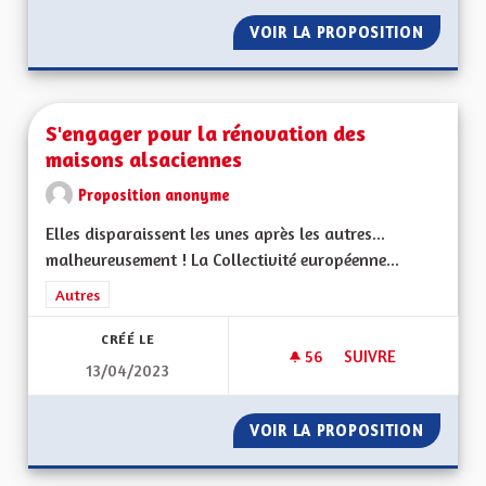
VOIR LA PROPOSITION
SANTÉ 
S'engager pour la rénovation des
maisons alsaciennes
Proposition anonyme
Elles disparaissent les unes après les autres...
malheureusement ! La Collectivité européenne...
Filtrer les résultats de la catégorie : Autres
Autres
CRÉÉ LE
56
56 ABONNÉS
SUIVRE
13/04/2023
S'ENGAGER POUR L
VOIR LA PROPOSITION
S'ENGA