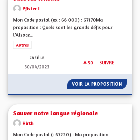
Pfister L
Mon Code postal (ex : 68 000) : 67170Ma
proposition : Quels sont les grands défis pour
l’Alsace...
Filtrer les résultats de la catégorie : Autres
Autres
CRÉÉ LE
50
50 ABONNÉS
SUIVRE
30/04/2023
SAUVONS L'ALSACE
VOIR LA PROPOSITION
SAUVON
Sauver notre langue régionale
Hirth
Mon Code postal (: 67220) : Ma proposition