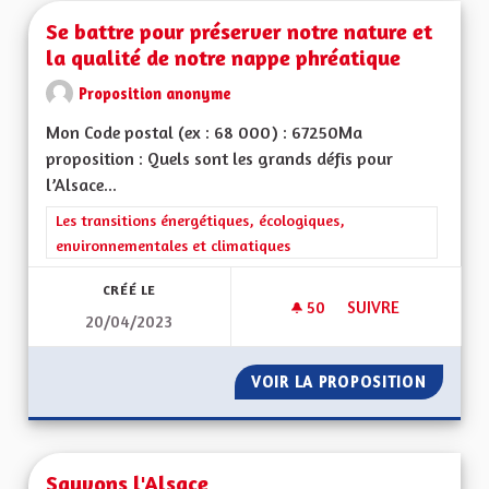
Se battre pour préserver notre nature et
la qualité de notre nappe phréatique
Proposition anonyme
Mon Code postal (ex : 68 000) : 67250Ma
proposition : Quels sont les grands défis pour
l’Alsace...
Filtrer les résultats de la catégorie : Les transitions énergéti
Les transitions énergétiques, écologiques,
environnementales et climatiques
CRÉÉ LE
50
50 ABONNÉS
SUIVRE
20/04/2023
SE BATTRE POUR P
VOIR LA PROPOSITION
SE BAT
Sauvons l'Alsace