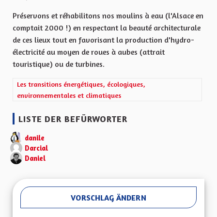
Préservons et réhabilitons nos moulins à eau (l'Alsace en
comptait 2000 !) en respectant la beauté architecturale
de ces lieux tout en favorisant la production d'hydro-
électricité au moyen de roues à aubes (attrait
touristique) ou de turbines.
Ergebnisse nach Kategorie filtern: Les transitions énergétiques,
Les transitions énergétiques, écologiques,
environnementales et climatiques
LISTE DER BEFÜRWORTER
danile
Darcial
Daniel
VORSCHLAG ÄNDERN