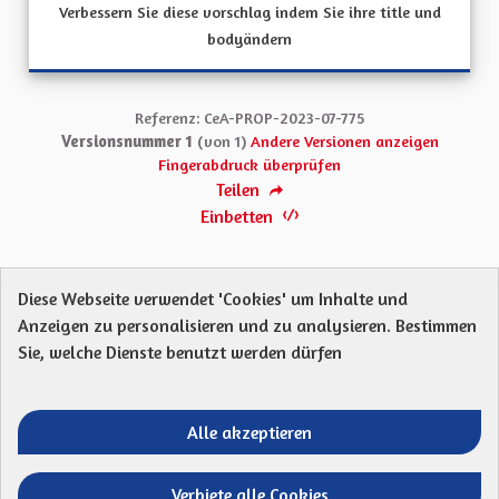
Verbessern Sie diese vorschlag indem Sie ihre title und
bodyändern
Referenz: CeA-PROP-2023-07-775
Versionsnummer 1
(von 1)
Andere Versionen anzeigen
Fingerabdruck überprüfen
Teilen
Einbetten
Diese Webseite verwendet 'Cookies' um Inhalte und
Anzeigen zu personalisieren und zu analysieren. Bestimmen
Protection des Données
Charte de contribution
Sie, welche Dienste benutzt werden dürfen
Mentions légales
Was sind Gremien?
Standardtitel für terms-and-conditions
Standardtitel für initiatives
Alle akzeptieren
Open Data Dateien herunterladen
Entre vos mains - Collectivité européenne 
Entre vos mains - Collectivité euro
Entre vos mains - Collectivité
Entre vos mains - Collect
Verbiete alle Cookies