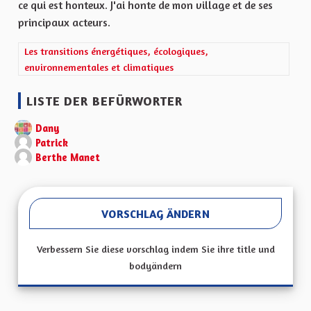
ce qui est honteux. J'ai honte de mon village et de ses
principaux acteurs.
Ergebnisse nach Kategorie filtern: Les transitions énergétiques,
Les transitions énergétiques, écologiques,
environnementales et climatiques
LISTE DER BEFÜRWORTER
Dany
Patrick
Berthe Manet
VORSCHLAG ÄNDERN
Verbessern Sie diese vorschlag indem Sie ihre title und
bodyändern