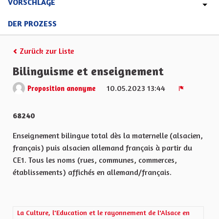
VORSCHLÄGE
DER PROZESS
Zurück zur Liste
Bilinguisme et enseignement
10.05.2023 13:44
Proposition anonyme
Melden
68240
Enseignement bilingue total dès la maternelle (alsacien,
français) puis alsacien allemand français à partir du
CE1. Tous les noms (rues, communes, commerces,
établissements) affichés en allemand/français.
Ergebnisse nach Kategorie filtern: La Culture, l'Education et le 
La Culture, l'Education et le rayonnement de l'Alsace en