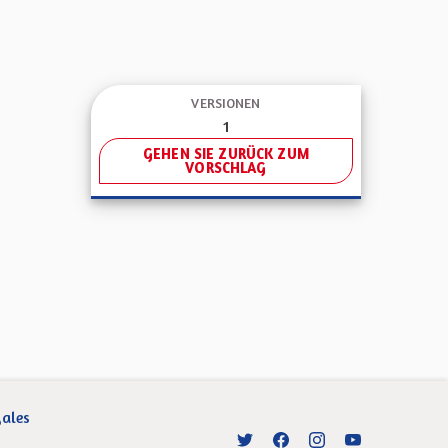
VERSIONEN
1
GEHEN SIE ZURÜCK ZUM
VORSCHLAG
gales
Entre vos mains - Collectivité 
Entre vos mains - Collect
Entre vos mains - C
Entre vos main