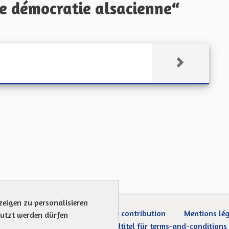
e démocratie alsacienne“
zeigen zu personalisieren
ection des Données
Charte de contribution
Mentions lé
nutzt werden dürfen
Was sind Gremien?
Standardtitel für terms-and-conditions