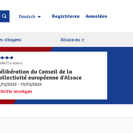
Registrieren
Anmelden
Deutsch
Choisir la langue
Sprache wählen
s citoyens
Alsace.eu
(Externer Link)
HRITT 4 VON 4
élibération du Conseil de la
ollectivité européenne d'Alsace
8/12/2023 - 19/12/2023
chritte anzeigen