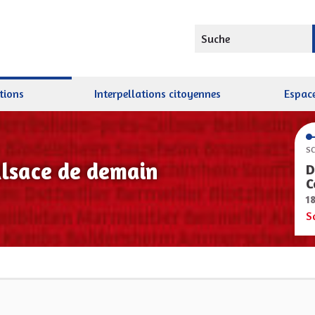
Suche
tions
Interpellations citoyennes
Espace
SC
Alsace de demain
D
C
1
S