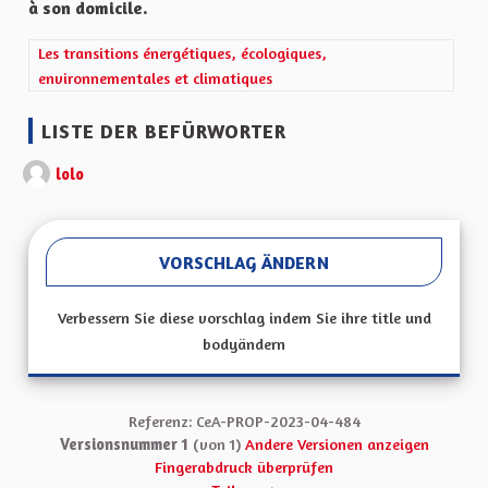
à son domicile.
Ergebnisse nach Kategorie filtern: Les transitions énergétiques,
Les transitions énergétiques, écologiques,
environnementales et climatiques
LISTE DER BEFÜRWORTER
lolo
VORSCHLAG ÄNDERN
Verbessern Sie diese vorschlag indem Sie ihre title und
bodyändern
Referenz: CeA-PROP-2023-04-484
Versionsnummer 1
(von 1)
Andere Versionen anzeigen
Fingerabdruck überprüfen