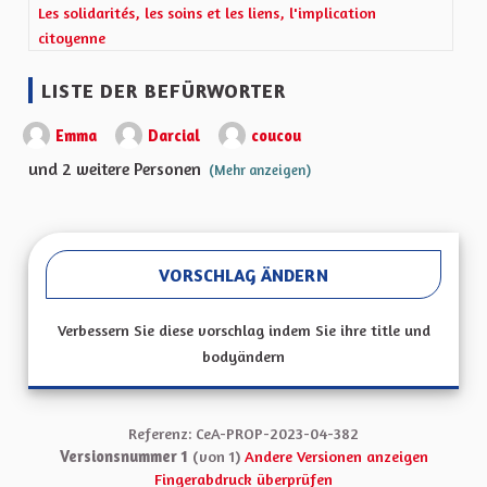
Ergebnisse nach Kategorie filtern: Les solidarités, les soins et les
Les solidarités, les soins et les liens, l'implication
citoyenne
LISTE DER BEFÜRWORTER
Emma
Darcial
coucou
und 2 weitere Personen
(Mehr anzeigen)
VORSCHLAG ÄNDERN
Verbessern Sie diese vorschlag indem Sie ihre title und
bodyändern
Referenz: CeA-PROP-2023-04-382
Versionsnummer 1
(von 1)
Andere Versionen anzeigen
Fingerabdruck überprüfen