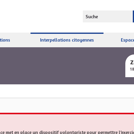
Suche
tions
Interpellations citoyennes
Espace
Z
1
ce met en place un dispositif volontariste pour permettre l’exerci