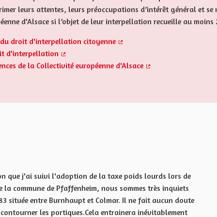
imer leurs attentes, leurs préoccupations d’intérêt général et se 
péenne d'Alsace si l’objet de leur interpellation recueille au moi
du droit d'interpellation citoyenne
(Externer Link)
t d'interpellation
(Externer Link)
ences de la Collectivité européenne d'Alsace
(Externer Link)
n que j'ai suivi l'adoption de la taxe poids lourds lors de
de la commune de Pfaffenheim, nous sommes très inquiets
D83 située entre Burnhaupt et Colmar. Il ne fait aucun doute
e contourner les portiques.Cela entrainera inévitablement