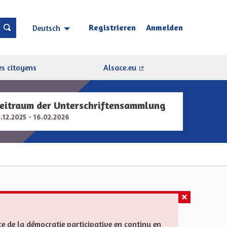
Registrieren
Anmelden
Deutsch
Choisir la langue
Sprache wählen
s citoyens
Alsace.eu
(Externer Link)
eitraum der Unterschriftensammlung
8.12.2025 - 16.02.2026
ce de la démocratie participative en continu en