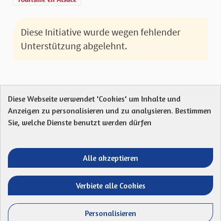
Diese Initiative wurde wegen fehlender
Unterstützung abgelehnt.
Diese Webseite verwendet 'Cookies' um Inhalte und
Anzeigen zu personalisieren und zu analysieren. Bestimmen
Protection des Données
Charte de contribution
Sie, welche Dienste benutzt werden dürfen
Mentions légales
Was sind Gremien?
Standardtitel für terms-and-conditions
Standardtitel für initiatives
Alle akzeptieren
Open Data Dateien herunterladen
Entre vos mains - Collectivité européenne 
Entre vos mains - Collectivité euro
Entre vos mains - Collectivité
Entre vos mains - Collect
Verbiete alle Cookies
Website mit
freier Software erstellt
.
(Externer Li
Personalisieren