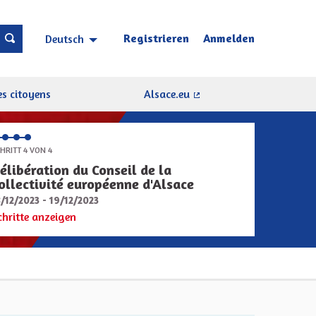
Registrieren
Anmelden
Deutsch
Choisir la langue
Sprache wählen
s citoyens
Alsace.eu
(Externer Link)
HRITT 4 VON 4
élibération du Conseil de la
ollectivité européenne d'Alsace
8/12/2023 - 19/12/2023
chritte anzeigen