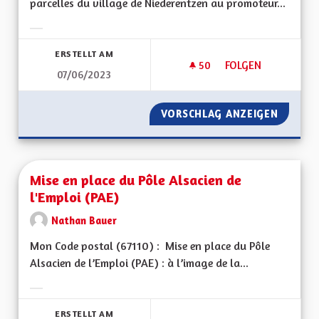
parcelles du village de Niederentzen au promoteur...
Ergebnisse nach Kategorie filtern:
ERSTELLT AM
50
50 FOLLOWER
FOLGEN
07/06/2023
FAIRE INVALIDER L
VORSCHLAG ANZEIGEN
FAIRE 
Mise en place du Pôle Alsacien de
l'Emploi (PAE)
Nathan Bauer
Mon Code postal (67110) : Mise en place du Pôle
Alsacien de l’Emploi (PAE) : à l’image de la...
Ergebnisse nach Kategorie filtern:
ERSTELLT AM