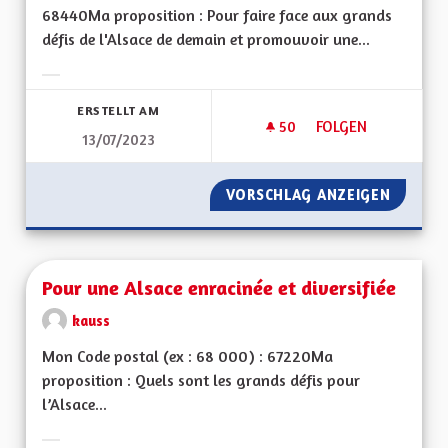
68440Ma proposition : Pour faire face aux grands
défis de l'Alsace de demain et promouvoir une...
Ergebnisse nach Kategorie filtern:
ERSTELLT AM
50
50 FOLLOWER
FOLGEN
13/07/2023
LIAISON FERROVIAI
VORSCHLAG ANZEIGEN
LIAISO
Pour une Alsace enracinée et diversifiée
kauss
Mon Code postal (ex : 68 000) : 67220Ma
proposition : Quels sont les grands défis pour
l’Alsace...