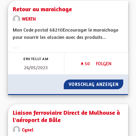
Retour au maraichage
WERTH
Mon Code postal 68210Encourager le maraichage
pour nourrir les alsacien avec des produits...
Ergebnisse nach Kategorie filtern:
ERSTELLT AM
50
50 FOLLOWER
FOLGEN
26/05/2023
RETOUR AU MARAI
VORSCHLAG ANZEIGEN
RETOUR
Liaison ferroviaire Direct de Mulhouse à
l'aéroport de Bâle
Cynel