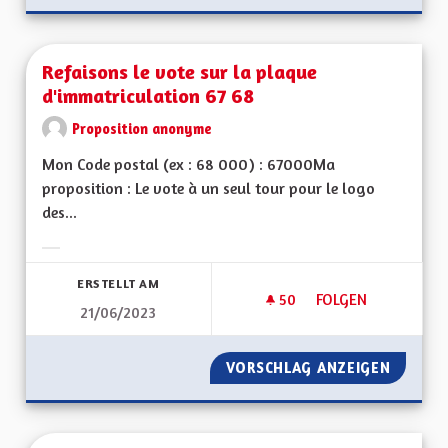
Refaisons le vote sur la plaque
d'immatriculation 67 68
Proposition anonyme
Mon Code postal (ex : 68 000) : 67000Ma
proposition : Le vote à un seul tour pour le logo
des...
Ergebnisse nach Kategorie filtern:
ERSTELLT AM
50
50 FOLLOWER
FOLGEN
21/06/2023
REFAISONS LE VOTE
VORSCHLAG ANZEIGEN
REFAIS