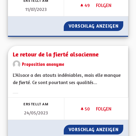
ERSTELLT AM
49
49 FOLLOWER
FOLGEN
11/07/2023
RENDRE LA LANGUE 
VORSCHLAG ANZEIGEN
RENDRE
Le retour de la fierté alsacienne
Proposition anonyme
L'Alsace a des atouts indéniables, mais elle manque
de fierté. Ce sont pourtant ses qualités...
Ergebnisse nach Kategorie filtern:
ERSTELLT AM
50
50 FOLLOWER
FOLGEN
24/05/2023
LE RETOUR DE LA F
VORSCHLAG ANZEIGEN
LE RETO