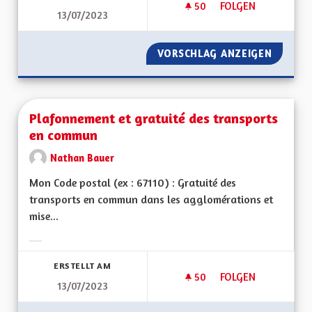
50
50 FOLLOWER
FOLGEN
13/07/2023
MISE EN PLACE DU P
VORSCHLAG ANZEIGEN
MISE EN
Plafonnement et gratuité des transports
en commun
Nathan Bauer
Mon Code postal (ex : 67110) : Gratuité des
transports en commun dans les agglomérations et
mise...
Ergebnisse nach Kategorie filtern:
ERSTELLT AM
50
50 FOLLOWER
FOLGEN
13/07/2023
PLAFONNEMENT ET