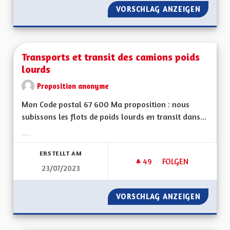
VORSCHLAG ANZEIGEN
PLAFON
Transports et transit des camions poids
lourds
Proposition anonyme
Mon Code postal 67 600 Ma proposition : nous
subissons les flots de poids lourds en transit dans...
Ergebnisse nach Kategorie filtern:
ERSTELLT AM
49
49 FOLLOWER
FOLGEN
23/07/2023
TRANSPORTS ET TR
VORSCHLAG ANZEIGEN
TRANSP