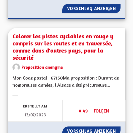
VORSCHLAG ANZEIGEN
UNE AL
Colorer les pistes cyclables en rouge y
compris sur les routes et en traversée,
comme dans d'autres pays, pour la
sécurité
Proposition anonyme
Mon Code postal : 67150Ma proposition : Durant de
nombreuses années, l'Alsace a été précurseure...
Ergebnisse nach Kategorie filtern:
ERSTELLT AM
49
49 FOLLOWER
FOLGEN
13/07/2023
COLORER LES PISTE
VORSCHLAG ANZEIGEN
COLORE