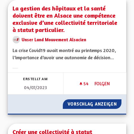
La gestion des hôpitaux et la santé
doivent être en Alsace une compétence
exclusive d’une collectivité territoriale
à statut particulier.
Unser Land Mouvement Alsacien
La crise Covid19 avait montré au printemps 2020,
l’importance d’avoir une autonomie de décision...
Ergebnisse nach Kategorie filtern:
ERSTELLT AM
54
54 FOLLOWER
FOLGEN
04/07/2023
LA GESTION DES HÔ
VORSCHLAG ANZEIGEN
LA GES
Créer une collectivité à statut