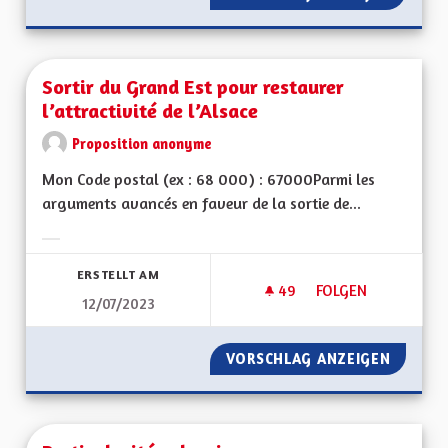
Sortir du Grand Est pour restaurer
l’attractivité de l’Alsace
Proposition anonyme
Mon Code postal (ex : 68 000) : 67000Parmi les
arguments avancés en faveur de la sortie de...
Ergebnisse nach Kategorie filtern:
ERSTELLT AM
49
49 FOLLOWER
FOLGEN
12/07/2023
SORTIR DU GRAND E
VORSCHLAG ANZEIGEN
SORTIR 