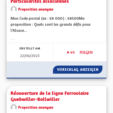
Particularités alsaciennes
Proposition anonyme
Mon Code postal (ex : 68 000) : 68500Ma
proposition : Quels sont les grands défis pour
l’Alsace...
Ergebnisse nach Kategorie filtern:
ERSTELLT AM
49
49 FOLLOWER
FOLGEN
22/06/2023
PARTICULARITÉS AL
VORSCHLAG ANZEIGEN
PARTIC
Réouverture de la ligne Ferroviaire
Guebwiller-Bollwiller
Proposition anonyme