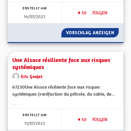
Ergebnisse nach Kategorie filtern:
ERSTELLT AM
50
50 FOLLOWER
FOLGEN
14/07/2023
POUR UNE ALSACE E
VORSCHLAG ANZEIGEN
POUR U
Une Alsace résiliente face aux risques
systémiques
Eric Goujot
67230Une Alsace résiliente face aux risques
systémiques (raréfaction du pétrole, du sable, de...
Ergebnisse nach Kategorie filtern:
ERSTELLT AM
50
50 FOLLOWER
FOLGEN
11/07/2023
UNE ALSACE RÉSILI