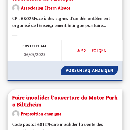
Association Eltern Alsace
CP : 68025Face à des signes d’un démantèlement
organisé de l’enseignement bilingue paritaire...
Ergebnisse nach Kategorie filtern:
ERSTELLT AM
52
52 FOLLOWER
FOLGEN
06/07/2023
UNE OFFRE BILINGU
VORSCHLAG ANZEIGEN
UNE OF
Faire invalider l'ouverture du Motor Park
a Biltzheim
Proposition anonyme
Code postal 68127Faire invalider la vente des