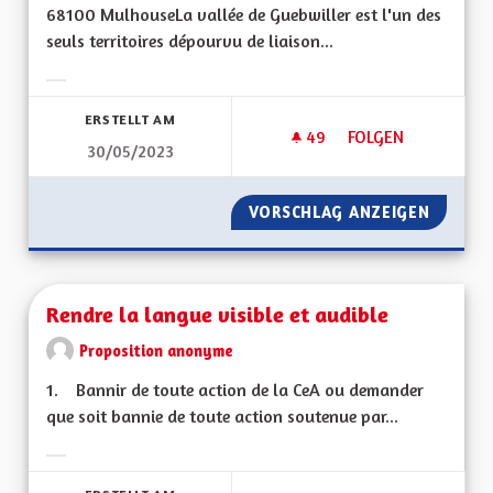
68100 MulhouseLa vallée de Guebwiller est l'un des
seuls territoires dépourvu de liaison...
Ergebnisse nach Kategorie filtern:
ERSTELLT AM
49
49 FOLLOWER
FOLGEN
30/05/2023
RÉOUVERTURE DE L
VORSCHLAG ANZEIGEN
RÉOUVE
Rendre la langue visible et audible
Proposition anonyme
1. Bannir de toute action de la CeA ou demander
que soit bannie de toute action soutenue par...
Ergebnisse nach Kategorie filtern: