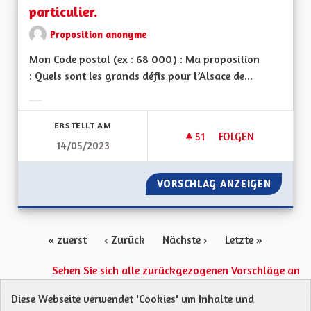
particulier.
Proposition anonyme
Mon Code postal (ex : 68 000) : Ma proposition
: Quels sont les grands défis pour l’Alsace de...
Ergebnisse nach Kategorie filtern:
ERSTELLT AM
51
51 FOLLOWER
FOLGEN
14/05/2023
CRÉER UNE COLLECT
VORSCHLAG ANZEIGEN
CRÉER U
« zuerst
‹ Zurück
Nächste ›
Letzte »
Sehen Sie sich alle zurückgezogenen Vorschläge an
Diese Webseite verwendet 'Cookies' um Inhalte und