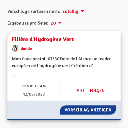
Vorschläge sortieren nach:
Zufällig
Ergebnisse pro Seite:
20
Filière d'Hydrogène Vert
danile
Mon Code postal: 67330Faire de l'Alsace un leader
européen de l’hydrogène vert.Création d'...
Ergebnisse nach Kategorie filtern:
ERSTELLT AM
51
51 FOLLOWER
FOLGEN
12/05/2023
FILIÈRE D'HYDROGÈ
VORSCHLAG ANZEIGEN
FILIÈR