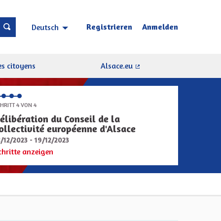
Registrieren
Anmelden
Deutsch
Choisir la langue
Sprache wählen
s citoyens
Alsace.eu
(Externer Link)
HRITT 4 VON 4
élibération du Conseil de la
ollectivité européenne d'Alsace
8/12/2023 - 19/12/2023
chritte anzeigen