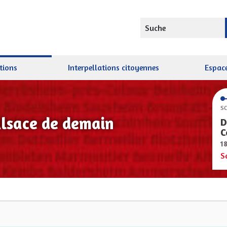
Suche
tions
Interpellations citoyennes
Espace
SC
Alsace de demain
D
C
1
S