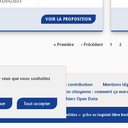
13/04/2023
PROPOSITION ÉDUCATION
VOIR LA PROPOSITION
PROPOSITION ÉD
« Première
‹ Précédent
1
2
ur ceux que vous souhaitez
ection des Données
Charte de contribution
Mentions lé
CGU
Droit d’interpellation citoyenne : comment ça mar
Télécharger les fichiers Open Data
ser
Tout accepter
Site réalisé par
Open Source Politics
grâce au
logiciel libre Dec
(Lien externe)