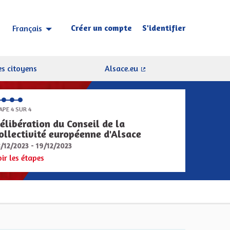
Créer un compte
S'identifier
Français
Choisir la langue
Sprache wählen
s citoyens
Alsace.eu
(Lien externe)
APE 4 SUR 4
élibération du Conseil de la
ollectivité européenne d'Alsace
8/12/2023 - 19/12/2023
oir les étapes