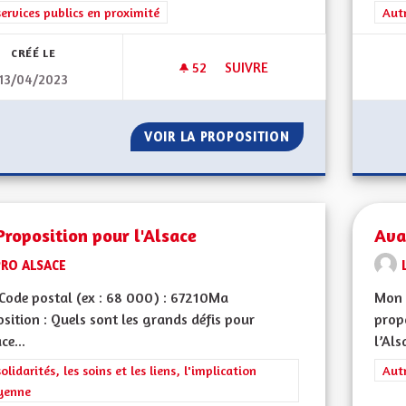
rer les résultats de la catégorie : Les services publics en proximité
services publics en proximité
Filt
Aut
CRÉÉ LE
52
52 ABONNÉS
SUIVRE
13/04/2023
NE PAS EXERCER PLUS DE DEU
VOIR LA PROPOSITION
NE PAS EXERCER 
roposition pour l'Alsace
Ava
PRO ALSACE
Code postal (ex : 68 000) : 67210Ma
Mon 
sition : Quels sont les grands défis pour
propo
ce...
l’Als
rer les résultats de la catégorie : Les solidarités, les soins et les liens, 
solidarités, les soins et les liens, l'implication
Filt
Aut
yenne