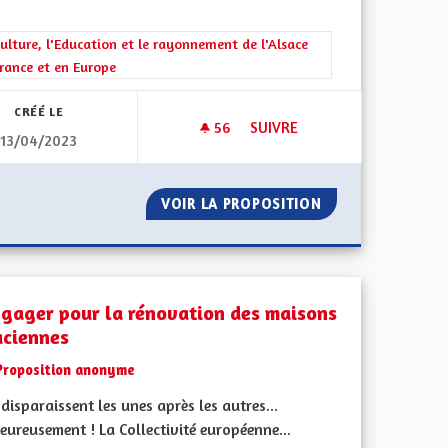
rer les résultats de la catégorie : La Culture, l'Education et le rayonne
ulture, l'Education et le rayonnement de l'Alsace
rance et en Europe
CRÉÉ LE
56
56 ABONNÉS
SUIVRE
13/04/2023
MUNE
UNE RÉGION ALSACE QUI RAY
 VISION COMMUNE
VOIR LA PROPOSITION
UNE RÉGION ALS
ngager pour la rénovation des maisons
aciennes
Proposition anonyme
 disparaissent les unes après les autres...
ureusement ! La Collectivité européenne...