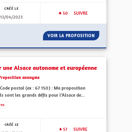
CRÉÉ LE
50
50 ABONNÉS
SUIVRE
13/04/2023
ACE
AVANTAGES DE L'ALSACE
POUR L'ALSACE
VOIR LA PROPOSITION
AVANTAGES DE L'
r une Alsace autonome et européenne
Proposition anonyme
Code postal (ex : 67 150) : Ma proposition
ls sont les grands défis pour l’Alsace de...
ment de l'Alsace en France et en Europe
rer les résultats de la catégorie : Autres
res
CRÉÉ LE
57
57 ABONNÉS
SUIVRE