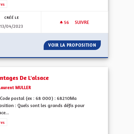
rer les résultats de la catégorie : Autres
res
CRÉÉ LE
56
56 ABONNÉS
SUIVRE
13/04/2023
X MANDATS CONSÉCUTIFS POUR LES ÉLUS ALSACIENS
S'ENGAGER POUR LA RÉNOVA
PLUS DE DEUX MANDATS CONSÉCUTIFS POUR LES ÉLUS ALSACI
VOIR LA PROPOSITION
S'ENGAGER POUR
ntages De L'alsace
Laurent MULLER
Code postal (ex : 68 000) : 68210Ma
sition : Quels sont les grands défis pour
ace...
l'implication citoyenne
rer les résultats de la catégorie : Autres
res