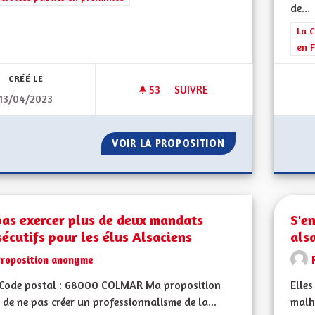
de...
Filt
La C
en F
CRÉÉ LE
53
53 ABONNÉS
SUIVRE
13/04/2023
L'ALSACE NOTRE VISION COM
VOIR LA PROPOSITION
L'ALSACE NOTRE
pas exercer plus de deux mandats
S'e
écutifs pour les élus Alsaciens
als
Proposition anonyme
Code postal : 68000 COLMAR Ma proposition
Elles
n de ne pas créer un professionnalisme de la...
malhe