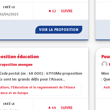
CRÉÉ LE
52
52 ABONNÉS
SUIVRE
13/04/2023
MA PROPOSITION POUR L'ALS
VOIR LA PROPOSITION
MA PROPOSITION 
position éducation
Pou
Proposition anonyme
ode postal (ex : 68 000) : 67110Ma proposition
Mon 
ls sont les grands défis pour l’Alsace...
: Que
rer les résultats de la catégorie : La Culture, l'Education et le rayonne
ulture, l'Education et le rayonnement de l'Alsace
Filt
Aut
rance et en Europe
CRÉÉ LE
49
49 ABONNÉS
SUIVRE