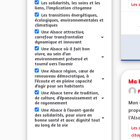
Les solidarités, les soins et les
Filt
Les 
liens, l'implication citoyenne
Les transitions énergétiques,
écologiques, environnementales et
climatiques
Une Alsace attractive,
carrefour transfrontalier
dynamique et innovant
Une Alsace où il fait bon
vivre, au sein d’un
environnement préservé et
tourné vers l’avenir
Une Alsace région, cœur de
renouveau démocratique, à
Ma P
l’écoute et en pleine capacité
d’agir pour ses habitants
Une Alsace terre de tradition,
de culture, d’épanouissement et
Mon 
de rayonnement
propo
Une Alsace à l’avant-garde
des solidarités, pour vivre en
l’Alsa
bonne santé et avec dignité tout
au long de la vie
Filt
Les 
cito