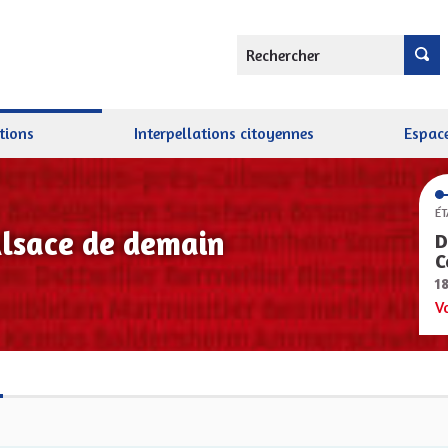
Rechercher
tions
Interpellations citoyennes
Espace
ÉT
Alsace de demain
D
C
1
V