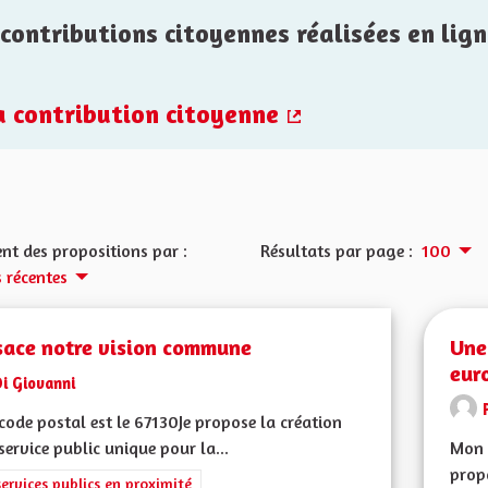
contributions citoyennes réalisées en lign
la contribution citoyenne
(Lien externe)
nt des propositions par :
Résultats par page :
100
s récentes
sace notre vision commune
Une
eur
i Giovanni
ode postal est le 67130Je propose la création
service public unique pour la...
Mon 
prop
rer les résultats de la catégorie : Les services publics en proximité
services publics en proximité