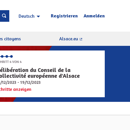
Registrieren
Anmelden
Deutsch
Choisir la langue
Sprache wählen
s citoyens
Alsace.eu
(Externer Link)
HRITT 4 VON 4
élibération du Conseil de la
ollectivité européenne d'Alsace
8/12/2023 - 19/12/2023
chritte anzeigen