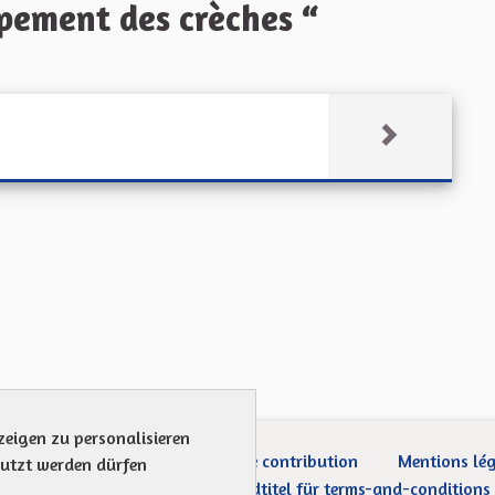
ement des crèches “
zeigen zu personalisieren
ection des Données
Charte de contribution
Mentions lé
nutzt werden dürfen
Was sind Gremien?
Standardtitel für terms-and-conditions