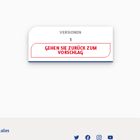
VERSIONEN
1
GEHEN SIE ZURÜCK ZUM
VORSCHLAG
gales
Entre vos mains - Collectivité 
Entre vos mains - Collect
Entre vos mains - C
Entre vos main