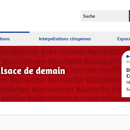
Suche
tions
Interpellations citoyennes
Espace
SC
Alsace de demain
D
C
1
S