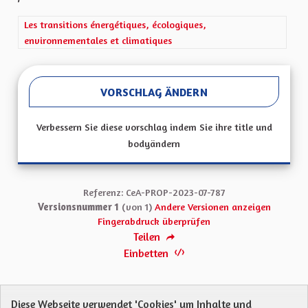
Ergebnisse nach Kategorie filtern: Les transitions énergétiques,
Les transitions énergétiques, écologiques,
environnementales et climatiques
VORSCHLAG ÄNDERN
Verbessern Sie diese vorschlag indem Sie ihre title und
bodyändern
Referenz: CeA-PROP-2023-07-787
Versionsnummer 1
(von 1)
Andere Versionen anzeigen
Fingerabdruck überprüfen
Teilen
Einbetten
Diese Webseite verwendet 'Cookies' um Inhalte und