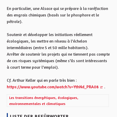
En particulier, une Alsace qui se prépare à la raréfaction
des engrais chimiques (basés sur le phosphore et le
pétrole).
Soutenir et développer les initiatives réellement
écologiques, les mettre en réseau à l'échelon
intermédiaires (entre 5 et 50 mille habitants).
Arrêter de soutenir les projets qui ne tiennent pas compte
de ces risques systémiques (même s'ils sont intéressants
à court terme pour l'emploi).
Cf. Arthur Keller qui en parle très bien :
https://www.youtube.com/watch?v=YthNd_PRA08
.
(Externer
Ergebnisse nach Kategorie filtern: Les transitions énergétiques,
Les transitions énergétiques, écologiques,
environnementales et climatiques
LISTE DER BEFÜRWORTER