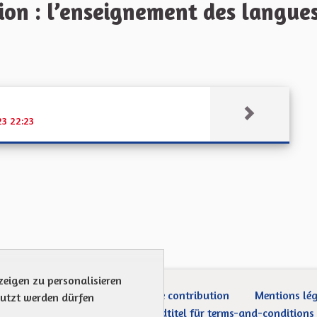
n : l’enseignement des langues 
23 22:23
zeigen zu personalisieren
ection des Données
Charte de contribution
Mentions lé
nutzt werden dürfen
Was sind Gremien?
Standardtitel für terms-and-conditions