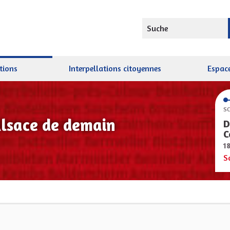
Suche
tions
Interpellations citoyennes
Espace
SC
Alsace de demain
D
C
1
S