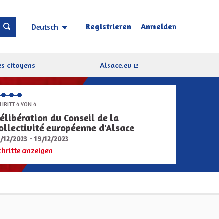
Registrieren
Anmelden
Deutsch
Choisir la langue
Sprache wählen
s citoyens
Alsace.eu
(Externer Link)
HRITT 4 VON 4
élibération du Conseil de la
ollectivité européenne d'Alsace
8/12/2023 - 19/12/2023
chritte anzeigen