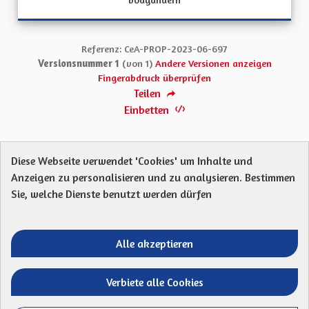
Referenz: CeA-PROP-2023-06-697
Versionsnummer 1
(von 1)
Andere Versionen anzeigen
Fingerabdruck überprüfen
Teilen
Einbetten
Diese Webseite verwendet 'Cookies' um Inhalte und
Anzeigen zu personalisieren und zu analysieren. Bestimmen
Protection des Données
Charte de contribution
Sie, welche Dienste benutzt werden dürfen
Mentions légales
Was sind Gremien?
Standardtitel für terms-and-conditions
Standardtitel für initiatives
Alle akzeptieren
Open Data Dateien herunterladen
Entre vos mains - Collectivité européenne 
Entre vos mains - Collectivité euro
Entre vos mains - Collectivité
Entre vos mains - Collect
Verbiete alle Cookies