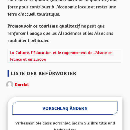
force pour contribuer à l'économie locale et rester une
terre d'accueil touristique.
Promouvoir ce tourisme qualitatif
ne peut que
renforcer l'image que les Alsaciennes et les Alsaciens
souhaitent véhiculer.
Ergebnisse nach Kategorie filtern: La Culture, l'Education et le 
La Culture, l'Education et le rayonnement de l'Alsace en
France et en Europe
LISTE DER BEFÜRWORTER
Darcial
VORSCHLAG ÄNDERN
Verbessern Sie diese vorschlag indem Sie ihre title und
bodyändern