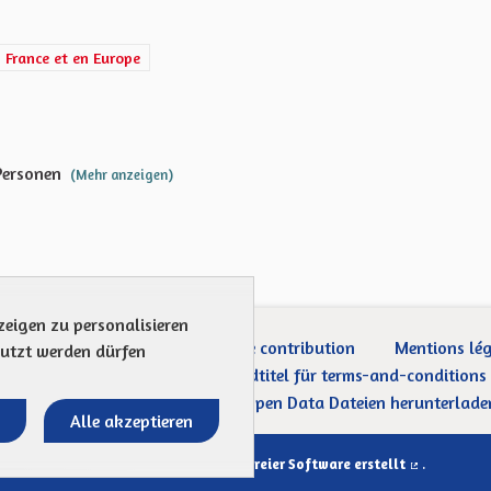
on et le rayonnement de l'Alsace en France et en Europe
n France et en Europe
Personen
(Mehr anzeigen)
zeigen zu personalisieren
ection des Données
Charte de contribution
Mentions lé
nutzt werden dürfen
Was sind Gremien?
Standardtitel für terms-and-conditions
Standardtitel für initiatives
Open Data Dateien herunterlade
Alle akzeptieren
Website mit
freier Software erstellt
.
(Externer Li