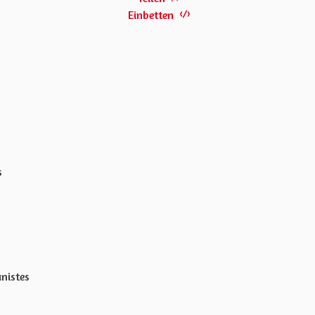
Einbetten
s
unistes