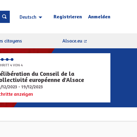
Registrieren
Anmelden
Deutsch
Choisir la langue
Sprache wählen
s citoyens
Alsace.eu
(Externer Link)
HRITT 4 VON 4
élibération du Conseil de la
ollectivité européenne d'Alsace
8/12/2023 - 19/12/2023
chritte anzeigen