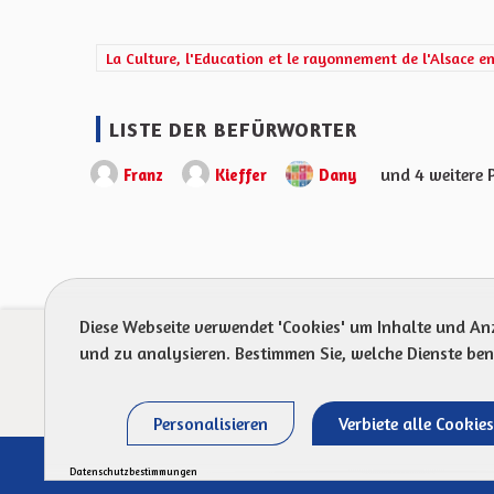
Ergebnisse nach Kategorie filtern: La Culture, l'Educati
La Culture, l'Education et le rayonnement de l'Alsace e
LISTE DER BEFÜRWORTER
und 4 weitere 
Franz
Kieffer
Dany
Diese Webseite verwendet 'Cookies' um Inhalte und An
Prot
und zu analysieren. Bestimmen Sie, welche Dienste be
Personalisieren
Verbiete alle Cookies
Datenschutzbestimmungen