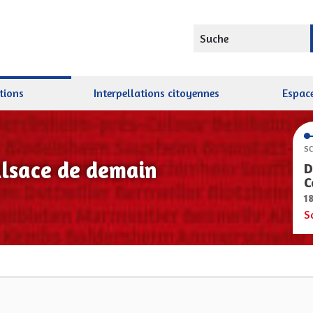
Suche
tions
Interpellations citoyennes
Espace
SC
Alsace de demain
D
C
1
S