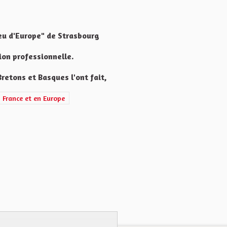
ieu d'Europe" de Strasbourg
tion professionnelle.
 Bretons et Basques l'ont fait,
on et le rayonnement de l'Alsace en France et en Europe
n France et en Europe