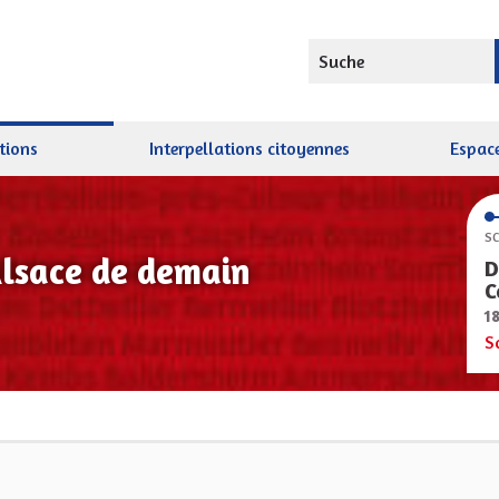
Suche
tions
Interpellations citoyennes
Espace
SC
Alsace de demain
D
C
1
S