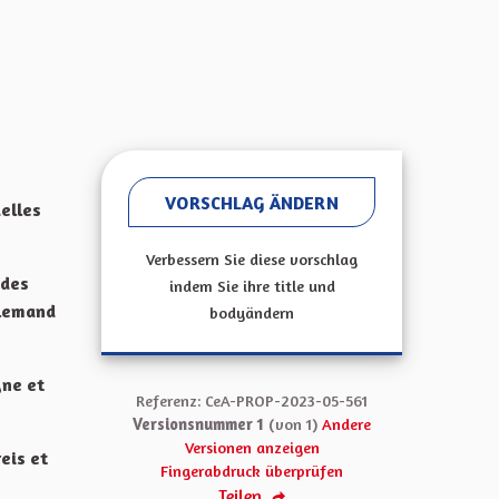
VORSCHLAG ÄNDERN
elles
Verbessern Sie diese vorschlag
 des
indem Sie ihre title und
llemand
bodyändern
gne et
Referenz: CeA-PROP-2023-05-561
Versionsnummer 1
(von 1)
Andere
Versionen anzeigen
eis et
Fingerabdruck überprüfen
Teilen