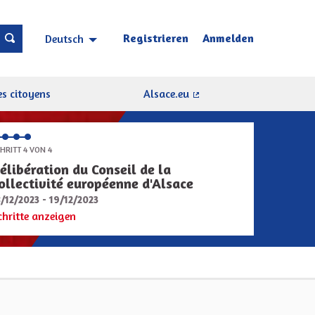
Registrieren
Anmelden
Deutsch
Choisir la langue
Sprache wählen
s citoyens
Alsace.eu
(Externer Link)
HRITT 4 VON 4
élibération du Conseil de la
ollectivité européenne d'Alsace
8/12/2023 - 19/12/2023
chritte anzeigen