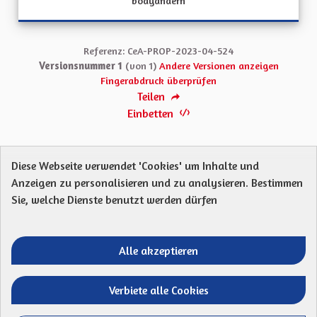
bodyändern
Referenz: CeA-PROP-2023-04-524
Versionsnummer 1
(von 1)
Andere Versionen anzeigen
Fingerabdruck überprüfen
Teilen
Einbetten
Diese Webseite verwendet 'Cookies' um Inhalte und
Anzeigen zu personalisieren und zu analysieren. Bestimmen
Protection des Données
Charte de contribution
Sie, welche Dienste benutzt werden dürfen
Mentions légales
Was sind Gremien?
Standardtitel für terms-and-conditions
Standardtitel für initiatives
Alle akzeptieren
Open Data Dateien herunterladen
Entre vos mains - Collectivité européenne 
Entre vos mains - Collectivité euro
Entre vos mains - Collectivité
Entre vos mains - Collect
Verbiete alle Cookies