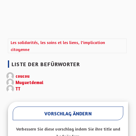
Ergebnisse nach Kategorie filtern: Les solidarités, les soins et les
Les solidarités, les soins et les liens, l'implication
citoyenne
LISTE DER BEFÜRWORTER
coucou
Muguetdemai
TT
VORSCHLAG ÄNDERN
Verbessern Sie diese vorschlag indem Sie ihre title und