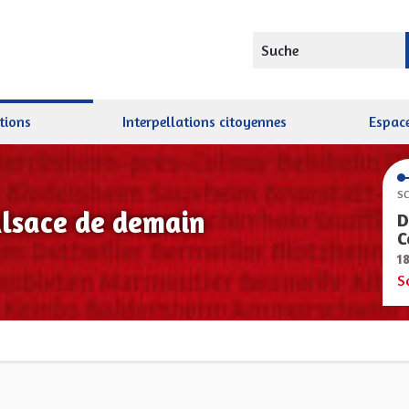
Suche
tions
Interpellations citoyennes
Espace
SC
Alsace de demain
D
C
1
S