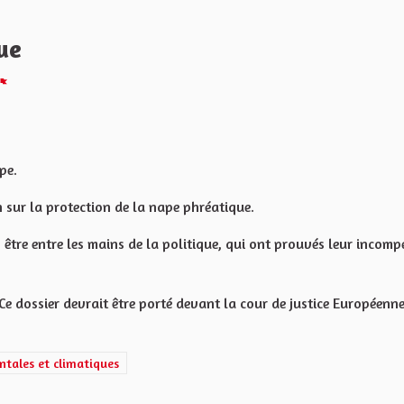
ue
Melden
pe.
n sur la protection de la nape phréatique.
 être entre les mains de la politique, qui ont prouvés leur incomp
Ce dossier devrait être porté devant la cour de justice Européenn
.
gétiques, écologiques, environnementales et climatiques
ntales et climatiques