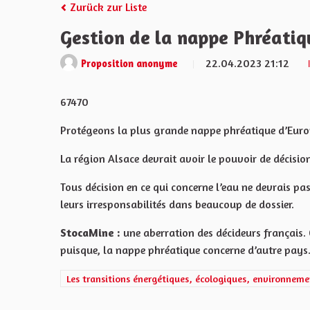
Zurück zur Liste
Gestion de la nappe Phréatiq
22.04.2023 21:12
Proposition anonyme
67470
Protégeons la plus grande nappe phréatique d’Euro
La région Alsace devrait avoir le pouvoir de décisio
Tous décision en ce qui concerne l’eau ne devrais pas
leurs irresponsabilités dans beaucoup de dossier.
StocaMine :
une aberration des décideurs français. 
puisque, la nappe phréatique concerne d’autre pays
Ergebnisse nach Kategorie filtern: Les transitions éner
Les transitions énergétiques, écologiques, environneme