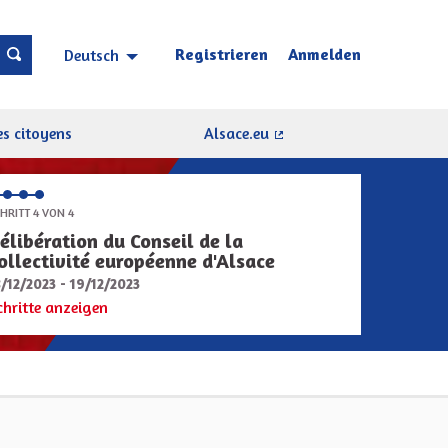
Registrieren
Anmelden
Deutsch
Choisir la langue
Sprache wählen
s citoyens
Alsace.eu
(Externer Link)
HRITT 4 VON 4
élibération du Conseil de la
ollectivité européenne d'Alsace
8/12/2023 - 19/12/2023
chritte anzeigen