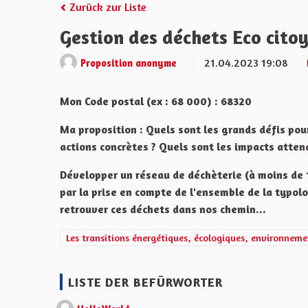
Zurück zur Liste
Gestion des déchets Eco cito
21.04.2023 19:08
Proposition anonyme
Mon Code postal (ex : 68 000) : 68320
Ma proposition : Quels sont les grands défis pou
actions concrètes ? Quels sont les impacts atten
Développer un réseau de déchèterie (à moins de 
par la prise en compte de l'ensemble de la typolo
retrouver ces déchets dans nos chemin...
Ergebnisse nach Kategorie filtern: Les transitions éner
Les transitions énergétiques, écologiques, environneme
LISTE DER BEFÜRWORTER