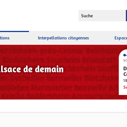
Suche
tions
Interpellations citoyennes
Espace
SC
Alsace de demain
D
C
1
S