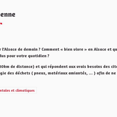
yenne
Melden
r l’Alsace de demain ? Comment « bien vivre » en Alsace et qu
dus pour votre quotidien ?
10km de distance) et qui répondent aux vrais besoins des ci
gie des déchets ( pneus, matériaux amiantés, ... ) afin de ne
gétiques, écologiques, environnementales et climatiques
ntales et climatiques