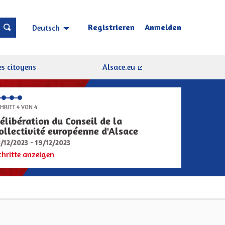
Registrieren
Anmelden
Deutsch
Choisir la langue
Sprache wählen
s citoyens
Alsace.eu
(Externer Link)
HRITT 4 VON 4
élibération du Conseil de la
ollectivité européenne d'Alsace
8/12/2023 - 19/12/2023
chritte anzeigen