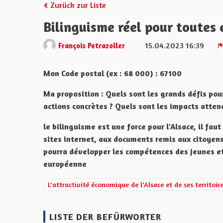
Zurück zur Liste
Bilinguisme réel pour toutes 
15.04.2023 16:39
François Petrazoller
Mon Code postal (ex : 68 000) : 67100
Ma proposition : Quels sont les grands défis pou
actions concrètes ? Quels sont les impacts atten
le bilinguisme est une force pour l'Alsace, il fau
sites internet, aux documents remis aux citoyens,
pourra développer les compétences des jeunes e
européenne
Ergebnisse nach Kategorie filtern: L'attractivité économi
L'attractivité économique de l'Alsace et de ses territoir
LISTE DER BEFÜRWORTER