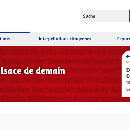
Suche
tions
Interpellations citoyennes
Espace
SC
Alsace de demain
D
C
1
S