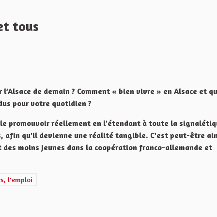
et tous
Melden
r l’Alsace de demain ? Comment « bien vivre » en Alsace et qu
dus pour votre quotidien ?
t le promouvoir réellement en l'étendant à toute la signalétiq
 afin qu'il devienne une réalité tangible. C'est peut-être ai
t des moins jeunes dans la coopération franco-allemande et
que de l'Alsace et de ses territoires, l'emploi
es, l'emploi