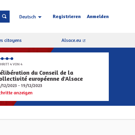
Registrieren
Anmelden
Deutsch
Choisir la langue
Sprache wählen
s citoyens
Alsace.eu
(Externer Link)
HRITT 4 VON 4
élibération du Conseil de la
ollectivité européenne d'Alsace
8/12/2023 - 19/12/2023
chritte anzeigen