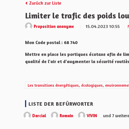
Zurück zur Liste
Limiter le trafic des poids lo
15.04.2023 10:55
Proposition anonyme
Mon Code postal : 68 740
Mettre en place les portiques écotaxe afin de limi
qualité de l'air et d'augmenter la sécurité routiè
Ergebnisse nach Kategorie filtern: Les transitions éner
Les transitions énergétiques, écologiques, environneme
LISTE DER BEFÜRWORTER
und 7 weiter
Darcial
Romain
VIVIN