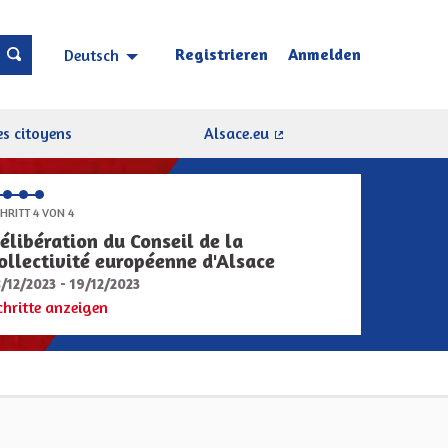
Registrieren
Anmelden
Deutsch
Choisir la langue
Sprache wählen
s citoyens
Alsace.eu
(Externer Link)
HRITT 4 VON 4
élibération du Conseil de la
ollectivité européenne d'Alsace
8/12/2023 - 19/12/2023
chritte anzeigen