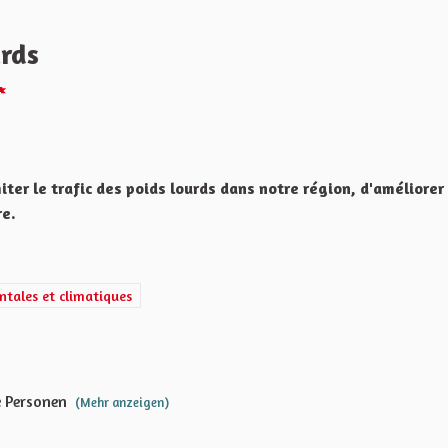
urds
Melden
ter le trafic des poids lourds dans notre région, d'améliorer 
re.
gétiques, écologiques, environnementales et climatiques
ntales et climatiques
e Personen
(Mehr anzeigen)