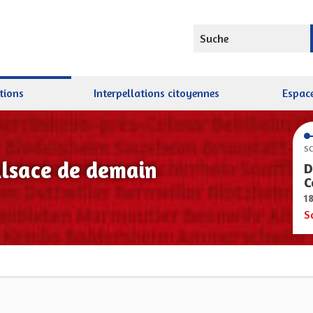
Suche
tions
Interpellations citoyennes
Espace
SC
Alsace de demain
D
C
1
S