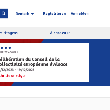
Registrieren
Anmelden
Deutsch
Choisir la langue
Sprache wählen
s citoyens
Alsace.eu
(Externer Link)
HRITT 4 VON 4
élibération du Conseil de la
ollectivité européenne d'Alsace
8/12/2023 - 19/12/2023
chritte anzeigen