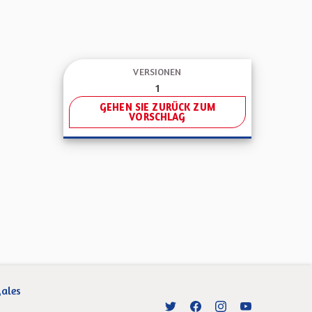
VERSIONEN
1
GEHEN SIE ZURÜCK ZUM
VORSCHLAG
gales
Entre vos mains - Collectivité 
Entre vos mains - Collect
Entre vos mains - C
Entre vos main