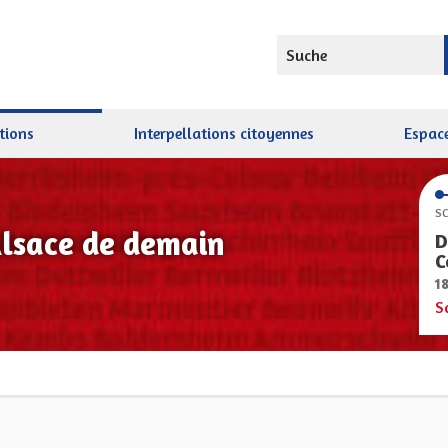
Suche
tions
Interpellations citoyennes
Espace
SC
Alsace de demain
D
C
1
S