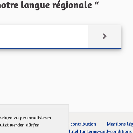
otre langue régionale “
zeigen zu personalisieren
ection des Données
Charte de contribution
Mentions lé
nutzt werden dürfen
Was sind Gremien?
Standardtitel für terms-and-conditions