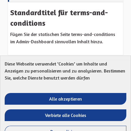
Standardtitel für terms-and-
conditions
Fügen Sie der statischen Seite terms-and-conditions
im Admin-Dashboard sinnvollen Inhalt hinzu.
Diese Webseite verwendet 'Cookies' um Inhalte und
Anzeigen zu personalisieren und zu analysieren. Bestimmen
Protection des Données
Charte de contribution
Sie, welche Dienste benutzt werden dürfen
Mentions légales
Was sind Gremien?
Standardtitel für terms-and-conditions
Standardtitel für initiatives
Alle akzeptieren
Open Data Dateien herunterladen
Entre vos mains - Collectivité européenne 
Entre vos mains - Collectivité euro
Entre vos mains - Collectivité
Entre vos mains - Collect
Verbiete alle Cookies
Website mit
freier Software erstellt
.
(Externer Li