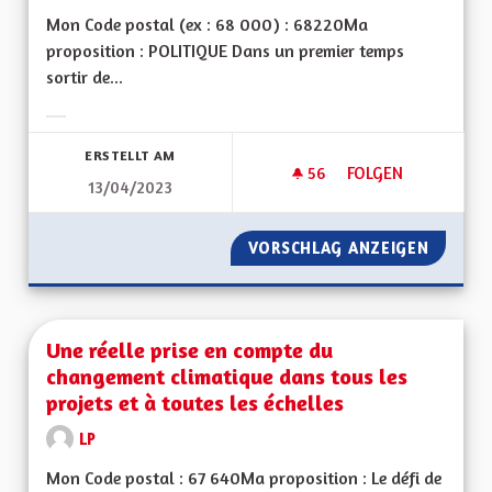
Mon Code postal (ex : 68 000) : 68220Ma
proposition : POLITIQUE Dans un premier temps
sortir de...
Ergebnisse nach Kategorie filtern:
ERSTELLT AM
56
56 FOLLOWER
FOLGEN
13/04/2023
UNE RÉGION ALSAC
VORSCHLAG ANZEIGEN
UNE RÉ
Une réelle prise en compte du
changement climatique dans tous les
projets et à toutes les échelles
LP
Mon Code postal : 67 640Ma proposition : Le défi de