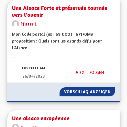
Une Alsace Forte et préservée tournée
vers l'avenir
Pfister L
Mon Code postal (ex : 68 000) : 67170Ma
proposition : Quels sont les grands défis pour
l’Alsace...
Ergebnisse nach Kategorie filtern:
ERSTELLT AM
52
52 FOLLOWER
FOLGEN
26/04/2023
UNE ALSACE FORTE 
VORSCHLAG ANZEIGEN
UNE AL
Une alsace européenne