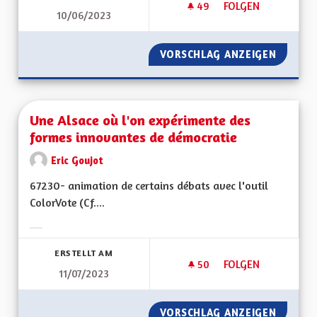
49
49 FOLLOWER
FOLGEN
10/06/2023
UNE ALSACE PLUS 
VORSCHLAG ANZEIGEN
UNE AL
Une Alsace où l'on expérimente des
formes innovantes de démocratie
Eric Goujot
67230- animation de certains débats avec l'outil
ColorVote (Cf....
Ergebnisse nach Kategorie filtern:
ERSTELLT AM
50
50 FOLLOWER
FOLGEN
11/07/2023
UNE ALSACE OÙ L'
VORSCHLAG ANZEIGEN
UNE AL