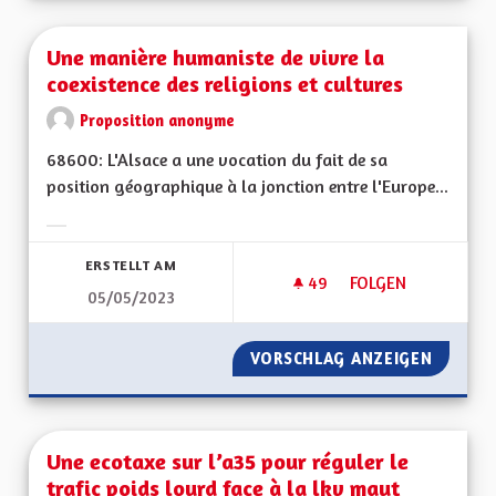
Une manière humaniste de vivre la
coexistence des religions et cultures
Proposition anonyme
68600: L'Alsace a une vocation du fait de sa
position géographique à la jonction entre l'Europe...
Ergebnisse nach Kategorie filtern:
ERSTELLT AM
49
49 FOLLOWER
FOLGEN
05/05/2023
UNE MANIÈRE HUMAN
VORSCHLAG ANZEIGEN
UNE MA
Une ecotaxe sur l’a35 pour réguler le
trafic poids lourd face à la lkv maut