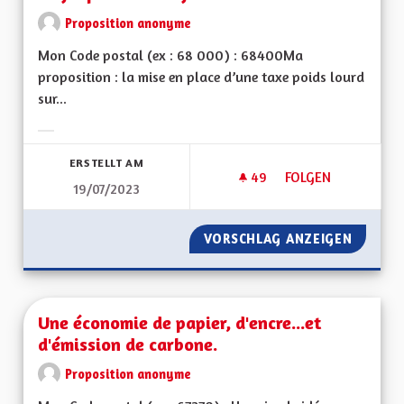
Proposition anonyme
Mon Code postal (ex : 68 000) : 68400Ma
proposition : la mise en place d’une taxe poids lourd
sur...
Ergebnisse nach Kategorie filtern:
ERSTELLT AM
49
49 FOLLOWER
FOLGEN
19/07/2023
UNE ECOTAXE SUR L
VORSCHLAG ANZEIGEN
UNE EC
Une économie de papier, d'encre...et
d'émission de carbone.
Proposition anonyme