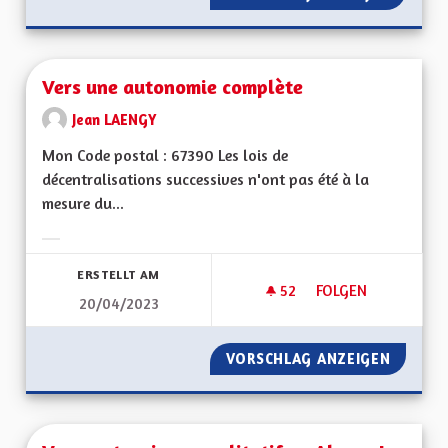
Vers une autonomie complète
Jean LAENGY
Mon Code postal : 67390 Les lois de
décentralisations successives n'ont pas été à la
mesure du...
Ergebnisse nach Kategorie filtern:
ERSTELLT AM
52
52 FOLLOWER
FOLGEN
20/04/2023
VERS UNE AUTONO
VORSCHLAG ANZEIGEN
VERS U