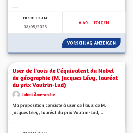
Ergebnisse nach Kategorie filtern:
ERSTELLT AM
49
49 FOLLOWER
FOLGEN
08/05/2023
VERDIR LES RUES
VORSCHLAG ANZEIGEN
VERDIR 
User de l'avis de l'équivalent du Nobel
de géographie (M. Jacques Lévy, lauréat
du prix Vautrin-Lud)
Lakmi Âme-arche
Ma proposition consiste à user de l’avis de M.
Jacques Lévy, lauréat du prix Vautrin-Lud,...
Ergebnisse nach Kategorie filtern: