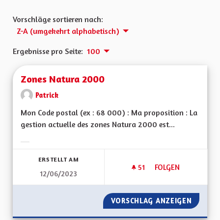
Vorschläge sortieren nach:
Z-A (umgekehrt alphabetisch)
Ergebnisse pro Seite:
100
Zones Natura 2000
Patrick
Mon Code postal (ex : 68 000) : Ma proposition : La
gestion actuelle des zones Natura 2000 est...
Ergebnisse nach Kategorie filtern:
ERSTELLT AM
51
51 FOLLOWER
FOLGEN
12/06/2023
ZONES NATURA 20
VORSCHLAG ANZEIGEN
ZONES 