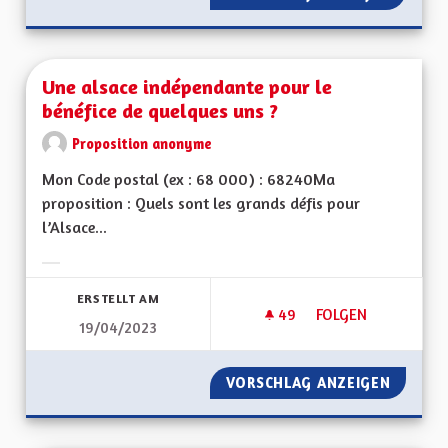
Une alsace indépendante pour le
bénéfice de quelques uns ?
Proposition anonyme
Mon Code postal (ex : 68 000) : 68240Ma
proposition : Quels sont les grands défis pour
l’Alsace...
Ergebnisse nach Kategorie filtern:
ERSTELLT AM
49
49 FOLLOWER
FOLGEN
19/04/2023
UNE ALSACE INDÉP
VORSCHLAG ANZEIGEN
UNE AL