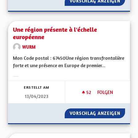
VORSCHLAG ANZEIGEN
UNE VR
Une région présente à l'échelle
européenne
WURM
Mon Code postal : 67450Une région transfrontalière
forte et une présence en Europe de premier...
Ergebnisse nach Kategorie filtern:
ERSTELLT AM
52
52 FOLLOWER
FOLGEN
13/04/2023
UNE RÉGION PRÉSE
VORSCHLAG ANZEIGEN
UNE RÉ