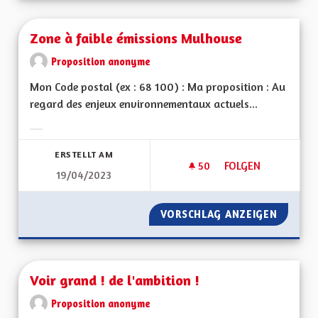
Zone à faible émissions Mulhouse
Proposition anonyme
Mon Code postal (ex : 68 100) : Ma proposition : Au
regard des enjeux environnementaux actuels...
Ergebnisse nach Kategorie filtern:
ERSTELLT AM
50
50 FOLLOWER
FOLGEN
19/04/2023
ZONE À FAIBLE ÉM
VORSCHLAG ANZEIGEN
ZONE À
Voir grand ! de l'ambition !
Proposition anonyme