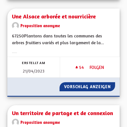
Une Alsace arborée et nourricière
Proposition anonyme
67250Plantons dans toutes les communes des
arbres fruitiers variés et plus largement de la...
Ergebnisse nach Kategorie filtern:
ERSTELLT AM
54
54 FOLLOWER
FOLGEN
21/04/2023
UNE ALSACE ARBOR
VORSCHLAG ANZEIGEN
UNE AL
Un territoire de partage et de connexion
Proposition anonyme