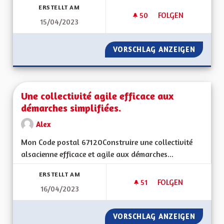
ERSTELLT AM
50
50 FOLLOWER
FOLGEN
15/04/2023
UNE CULTURE ALSA
VORSCHLAG ANZEIGEN
UNE CU
Une collectivité agile efficace aux
démarches simplifiées.
Alex
Mon Code postal 67120Construire une collectivité
alsacienne efficace et agile aux démarches...
ERSTELLT AM
51
51 FOLLOWER
FOLGEN
16/04/2023
UNE COLLECTIVITÉ 
VORSCHLAG ANZEIGEN
UNE COL