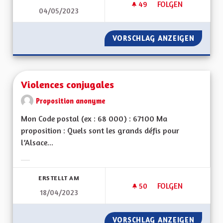
49
49 FOLLOWER
FOLGEN
04/05/2023
VIREZ MOI CE MOT 
VORSCHLAG ANZEIGEN
VIREZ 
Violences conjugales
Proposition anonyme
Mon Code postal (ex : 68 000) : 67100 Ma
proposition : Quels sont les grands défis pour
l’Alsace...
Ergebnisse nach Kategorie filtern:
ERSTELLT AM
50
50 FOLLOWER
FOLGEN
18/04/2023
VIOLENCES CONJUG
VORSCHLAG ANZEIGEN
VIOLEN