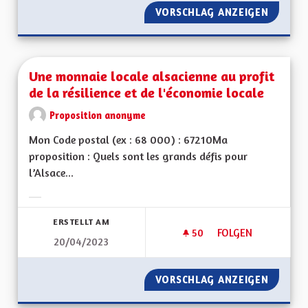
VORSCHLAG ANZEIGEN
UNE OF
Une monnaie locale alsacienne au profit
de la résilience et de l'économie locale
Proposition anonyme
Mon Code postal (ex : 68 000) : 67210Ma
proposition : Quels sont les grands défis pour
l’Alsace...
Ergebnisse nach Kategorie filtern:
ERSTELLT AM
50
50 FOLLOWER
FOLGEN
20/04/2023
UNE MONNAIE LOCAL
VORSCHLAG ANZEIGEN
UNE MO