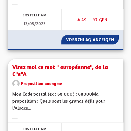
Ergebnisse nach Kategorie filtern:
ERSTELLT AM
49
49 FOLLOWER
FOLGEN
13/05/2023
VITESSE À 90 KM/
VORSCHLAG ANZEIGEN
VITESS
Virez moi ce mot " européenne", de la
C"e"A
Proposition anonyme
Mon Code postal (ex : 68 000) : 68000Ma
proposition : Quels sont les grands défis pour
l’Alsace...
Ergebnisse nach Kategorie filtern:
ERSTELLT AM