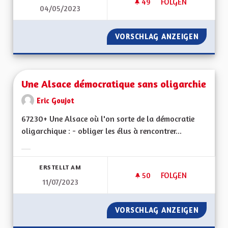
49
49 FOLLOWER
FOLGEN
04/05/2023
UNE ALSACE EURO
VORSCHLAG ANZEIGEN
UNE AL
Une Alsace démocratique sans oligarchie
Eric Goujot
67230+ Une Alsace où l'on sorte de la démocratie
oligarchique : - obliger les élus à rencontrer...
Ergebnisse nach Kategorie filtern:
ERSTELLT AM
50
50 FOLLOWER
FOLGEN
11/07/2023
UNE ALSACE DÉMOC
VORSCHLAG ANZEIGEN
UNE AL