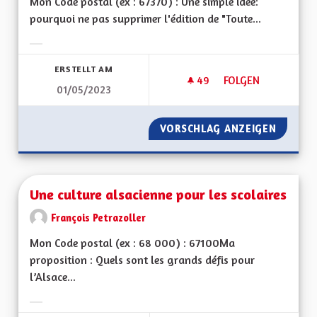
Mon Code postal (ex : 67370) : Une simple idée:
pourquoi ne pas supprimer l'édition de "Toute...
Ergebnisse nach Kategorie filtern:
ERSTELLT AM
49
49 FOLLOWER
FOLGEN
01/05/2023
UNE ÉCONOMIE DE P
VORSCHLAG ANZEIGEN
UNE ÉC
Une culture alsacienne pour les scolaires
François Petrazoller
Mon Code postal (ex : 68 000) : 67100Ma
proposition : Quels sont les grands défis pour
l’Alsace...
Ergebnisse nach Kategorie filtern: