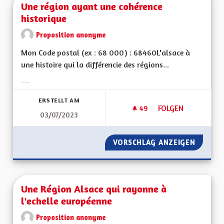
Une région ayant une cohérence
historique
Proposition anonyme
Mon Code postal (ex : 68 000) : 68460L'alsace à
une histoire qui la différencie des régions...
Ergebnisse nach Kategorie filtern:
ERSTELLT AM
49
49 FOLLOWER
FOLGEN
03/07/2023
UNE RÉGION AYANT
VORSCHLAG ANZEIGEN
UNE RÉ
Une Région Alsace qui rayonne à
l'echelle européenne
Proposition anonyme