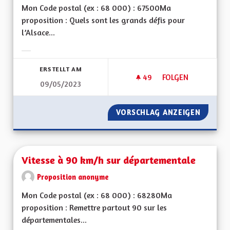
Mon Code postal (ex : 68 000) : 67500Ma
proposition : Quels sont les grands défis pour
l’Alsace...
Ergebnisse nach Kategorie filtern:
ERSTELLT AM
49
49 FOLLOWER
FOLGEN
09/05/2023
VOIR GRAND ! DE L'
VORSCHLAG ANZEIGEN
VOIR GR
Vitesse à 90 km/h sur départementale
Proposition anonyme
Mon Code postal (ex : 68 000) : 68280Ma
proposition : Remettre partout 90 sur les
départementales...