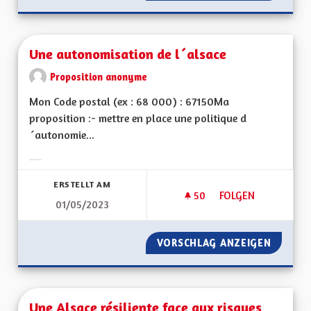
Une autonomisation de l´alsace
Proposition anonyme
Mon Code postal (ex : 68 000) : 67150Ma
proposition :- mettre en place une politique d
´autonomie...
Ergebnisse nach Kategorie filtern:
ERSTELLT AM
50
50 FOLLOWER
FOLGEN
01/05/2023
UNE AUTONOMISATI
VORSCHLAG ANZEIGEN
UNE AU
Une Alsace résiliente face aux risques