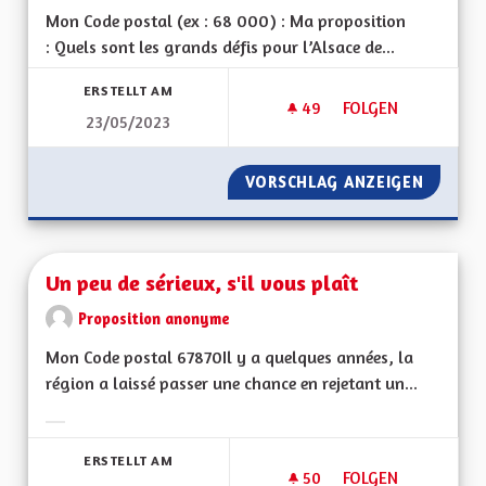
Mon Code postal (ex : 68 000) : Ma proposition
: Quels sont les grands défis pour l’Alsace de...
ERSTELLT AM
49
49 FOLLOWER
FOLGEN
23/05/2023
UN TERRITOIRE DE
VORSCHLAG ANZEIGEN
UN TER
Un peu de sérieux, s'il vous plaît
Proposition anonyme
Mon Code postal 67870Il y a quelques années, la
région a laissé passer une chance en rejetant un...
Ergebnisse nach Kategorie filtern:
ERSTELLT AM
50
50 FOLLOWER
FOLGEN