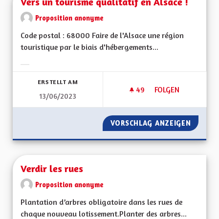
Vers un tourisme qualitatif en Alsace !
Proposition anonyme
Code postal : 68000 Faire de l'Alsace une région
touristique par le biais d'hébergements...
Ergebnisse nach Kategorie filtern:
ERSTELLT AM
49
49 FOLLOWER
FOLGEN
13/06/2023
VERS UN TOURISME 
VORSCHLAG ANZEIGEN
VERS U
Verdir les rues
Proposition anonyme
Plantation d’arbres obligatoire dans les rues de
chaque nouveau lotissement.Planter des arbres...