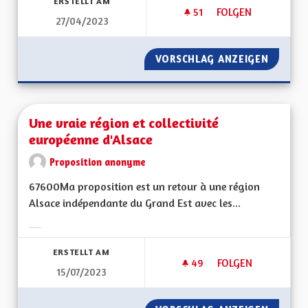
ERSTELLT AM
51
51 FOLLOWER
FOLGEN
27/04/2023
USER DE L'AVIS DE
VORSCHLAG ANZEIGEN
USER DE
Une vraie région et collectivité
européenne d'Alsace
Proposition anonyme
67600Ma proposition est un retour à une région
Alsace indépendante du Grand Est avec les...
Ergebnisse nach Kategorie filtern:
ERSTELLT AM
49
49 FOLLOWER
FOLGEN
15/07/2023
UNE VRAIE RÉGION 