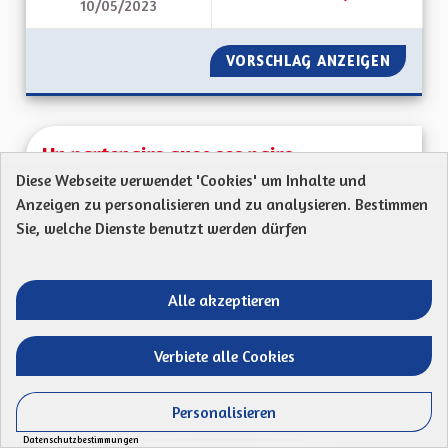
10/05/2023
UN PEU DE SÉRIEUX,
VORSCHLAG ANZEIGEN
UN PEU 
Un partenaire avec ses pairs
Diese Webseite verwendet 'Cookies' um Inhalte und
WINNLEN Julien
Anzeigen zu personalisieren und zu analysieren. Bestimmen
Mon Code postal : 68 130Ma proposition : Afin
Sie, welche Dienste benutzt werden dürfen
d'assurer une bonne image pour la Collectivité...
Ergebnisse nach Kategorie filtern:
Alle akzeptieren
ERSTELLT AM
50
50 FOLLOWER
FOLGEN
19/04/2023
UN PARTENAIRE AVE
Verbiete alle Cookies
VORSCHLAG ANZEIGEN
UN PART
Personalisieren
Datenschutzbestimmungen