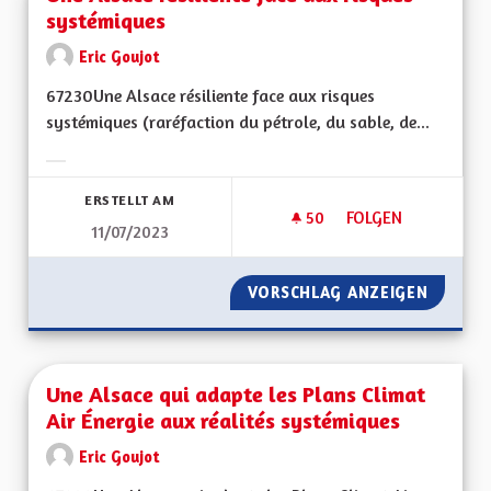
systémiques
Eric Goujot
67230Une Alsace résiliente face aux risques
systémiques (raréfaction du pétrole, du sable, de...
Ergebnisse nach Kategorie filtern:
ERSTELLT AM
50
50 FOLLOWER
FOLGEN
11/07/2023
UNE ALSACE RÉSILI
VORSCHLAG ANZEIGEN
UNE AL
Une Alsace qui adapte les Plans Climat
Air Énergie aux réalités systémiques
Eric Goujot