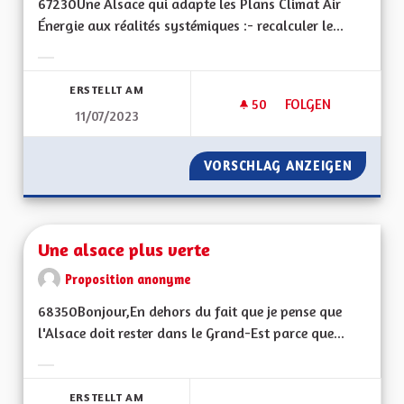
67230Une Alsace qui adapte les Plans Climat Air
Énergie aux réalités systémiques :- recalculer le...
Ergebnisse nach Kategorie filtern:
ERSTELLT AM
50
50 FOLLOWER
FOLGEN
11/07/2023
UNE ALSACE QUI AD
VORSCHLAG ANZEIGEN
UNE AL
Une alsace plus verte
Proposition anonyme
68350Bonjour,En dehors du fait que je pense que
l'Alsace doit rester dans le Grand-Est parce que...
Ergebnisse nach Kategorie filtern:
ERSTELLT AM