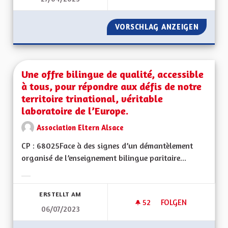
VORSCHLAG ANZEIGEN
UNE PE
Une offre bilingue de qualité, accessible
à tous, pour répondre aux défis de notre
territoire trinational, véritable
laboratoire de l’Europe.
Association Eltern Alsace
CP : 68025Face à des signes d’un démantèlement
organisé de l’enseignement bilingue paritaire...
Ergebnisse nach Kategorie filtern:
ERSTELLT AM
52
52 FOLLOWER
FOLGEN
06/07/2023
UNE OFFRE BILINGU