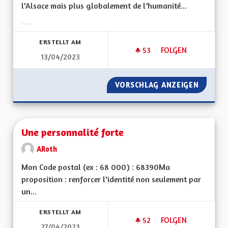
l'Alsace mais plus globalement de l’humanité...
Ergebnisse nach Kategorie filtern:
ERSTELLT AM
53
53 FOLLOWER
FOLGEN
13/04/2023
UNE RÉELLE PRISE 
VORSCHLAG ANZEIGEN
UNE RÉ
Une personnalité forte
ARoth
Mon Code postal (ex : 68 000) : 68390Ma
proposition : renforcer l'identité non seulement par
un...
ERSTELLT AM
52
52 FOLLOWER
FOLGEN
27/04/2023
UNE PERSONNALITÉ