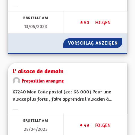
Ergebnisse nach Kategorie filtern:
ERSTELLT AM
50
50 FOLLOWER
FOLGEN
13/05/2023
RELIER LES PISTES
VORSCHLAG ANZEIGEN
RELIER 
L' alsace de demain
Proposition anonyme
67240 Mon Code postal (ex : 68 000) Pour une
alsace plus forte , faire apprendre l'alsacien à...
Ergebnisse nach Kategorie filtern:
ERSTELLT AM
49
49 FOLLOWER
FOLGEN
28/04/2023
L' ALSACE DE DEMA