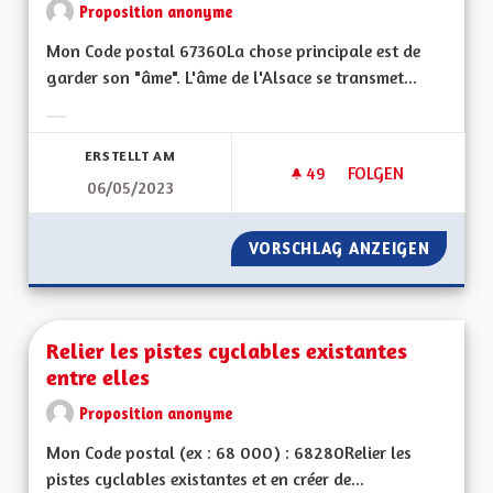
Proposition anonyme
Mon Code postal 67360La chose principale est de
garder son "âme". L'âme de l'Alsace se transmet...
Ergebnisse nach Kategorie filtern:
ERSTELLT AM
49
49 FOLLOWER
FOLGEN
06/05/2023
DÉFENDRE L' "ÂME" 
VORSCHLAG ANZEIGEN
DÉFENDR
Relier les pistes cyclables existantes
entre elles
Proposition anonyme
Mon Code postal (ex : 68 000) : 68280Relier les
pistes cyclables existantes et en créer de...