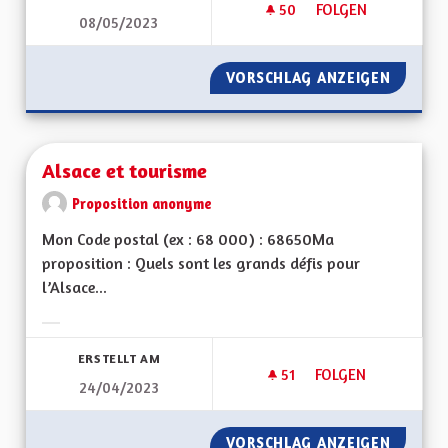
50
50 FOLLOWER
FOLGEN
08/05/2023
RENATURER LE GRA
VORSCHLAG ANZEIGEN
RENATU
Alsace et tourisme
Proposition anonyme
Mon Code postal (ex : 68 000) : 68650Ma
proposition : Quels sont les grands défis pour
l’Alsace...
Ergebnisse nach Kategorie filtern:
ERSTELLT AM
51
51 FOLLOWER
FOLGEN
24/04/2023
ALSACE ET TOURIS
VORSCHLAG ANZEIGEN
ALSACE