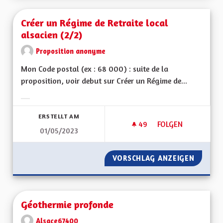
Créer un Régime de Retraite local
alsacien (2/2)
Proposition anonyme
Mon Code postal (ex : 68 000) : suite de la
proposition, voir debut sur Créer un Régime de...
Ergebnisse nach Kategorie filtern:
ERSTELLT AM
49
49 FOLLOWER
FOLGEN
01/05/2023
CRÉER UN RÉGIME D
VORSCHLAG ANZEIGEN
CRÉER U
Géothermie profonde
Alsace67400