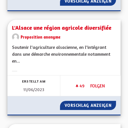
VORSCHLAG ANZEIGEN
TRANSI
L'Alsace une région agricole diversifiée
Proposition anonyme
Soutenir l'agriculture alsacienne, en l'intégrant
dans une démarche environnementale notamment
en...
Ergebnisse nach Kategorie filtern:
ERSTELLT AM
49
49 FOLLOWER
FOLGEN
11/06/2023
L'ALSACE UNE RÉGI
VORSCHLAG ANZEIGEN
L'ALSAC