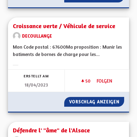
Croissance verte / Véhicule de service
DECOULLANGE
Mon Code postal : 67600Ma proposition : Munir les
batiments de bornes de charge pour les...
Ergebnisse nach Kategorie filtern:
ERSTELLT AM
50
50 FOLLOWER
FOLGEN
18/04/2023
CROISSANCE VERTE 
VORSCHLAG ANZEIGEN
CROISSA
Défendre l' "âme" de l'Alsace