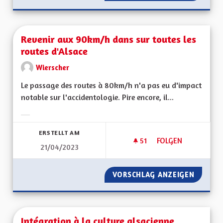
Revenir aux 90km/h dans sur toutes les
routes d'Alsace
Wierscher
Le passage des routes à 80km/h n'a pas eu d'impact
notable sur l'accidentologie. Pire encore, il...
Ergebnisse nach Kategorie filtern:
ERSTELLT AM
51
51 FOLLOWER
FOLGEN
21/04/2023
REVENIR AUX 90KM
VORSCHLAG ANZEIGEN
REVENI
Intégration à la culture alsacienne