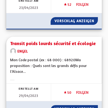
ERSTELLT AM
52
52 FOLLOWER
FOLGEN
23/04/2023
CIRCULER EN TER 
VORSCHLAG ANZEIGEN
CIRCUL
Transit poids lourds sécurité et écologie
ENGEL
Mon Code postal (ex : 68 000) : 68920Ma
proposition : Quels sont les grands défis pour
l’Alsace...
Ergebnisse nach Kategorie filtern:
ERSTELLT AM
50
50 FOLLOWER
FOLGEN
29/04/2023
TRANSIT POIDS LOU