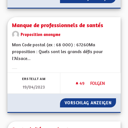
Manque de professionnels de santés
Proposition anonyme
Mon Code postal (ex : 68 000) : 67260Ma
proposition : Quels sont les grands défis pour
l’Alsace...
Ergebnisse nach Kategorie filtern:
ERSTELLT AM
49
49 FOLLOWER
FOLGEN
19/04/2023
MANQUE DE PROFES
VORSCHLAG ANZEIGEN
MANQUE