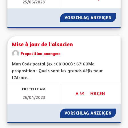
25/06/2023
PROMOUVOIR LE TOU
VORSCHLAG ANZEIGEN
PROMOU
Mise à jour de l'alsacien
Proposition anonyme
Mon Code postal (ex : 68 000) : 67160Ma
proposition : Quels sont les grands défis pour
l’Alsace...
ERSTELLT AM
49
49 FOLLOWER
FOLGEN
26/04/2023
MISE À JOUR DE L'A
VORSCHLAG ANZEIGEN
MISE À 