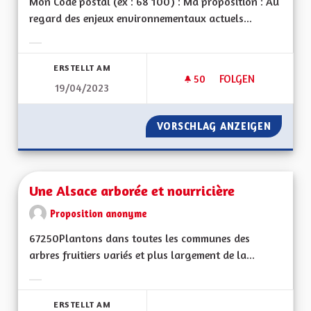
Mon Code postal (ex : 68 100) : Ma proposition : Au
regard des enjeux environnementaux actuels...
Ergebnisse nach Kategorie filtern:
ERSTELLT AM
50
50 FOLLOWER
FOLGEN
19/04/2023
ZONE À FAIBLE ÉM
VORSCHLAG ANZEIGEN
ZONE À
Une Alsace arborée et nourricière
Proposition anonyme
67250Plantons dans toutes les communes des
arbres fruitiers variés et plus largement de la...
Ergebnisse nach Kategorie filtern:
ERSTELLT AM