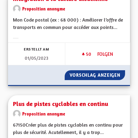
Proposition anonyme
Mon Code postal (ex : 68 000) : Améliorer l’offre de
transports en commun pour accéder aux points...
Ergebnisse nach Kategorie filtern:
ERSTELLT AM
50
50 FOLLOWER
FOLGEN
01/05/2023
INTÉGRATION À LA 
VORSCHLAG ANZEIGEN
INTÉGR
Plus de pistes cyclables en continu
Proposition anonyme
67150Créer plus de pistes cyclables en continu pour
plus de sécurité. Acutellement, il y a trop...