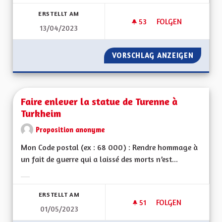
Ergebnisse nach Kategorie filtern:
ERSTELLT AM
53
53 FOLLOWER
FOLGEN
13/04/2023
L'ALSACE NOTRE V
VORSCHLAG ANZEIGEN
L'ALSA
Faire enlever la statue de Turenne à
Turkheim
Proposition anonyme
Mon Code postal (ex : 68 000) : Rendre hommage à
un fait de guerre qui a laissé des morts n’est...
Ergebnisse nach Kategorie filtern:
ERSTELLT AM
51
51 FOLLOWER
FOLGEN
01/05/2023
FAIRE ENLEVER LA