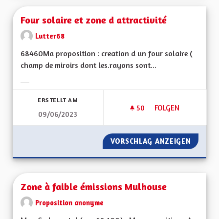
Four solaire et zone d attractivité
Lutter68
68460Ma proposition : creation d un four solaire (
champ de miroirs dont les.rayons sont...
Ergebnisse nach Kategorie filtern:
ERSTELLT AM
50
50 FOLLOWER
FOLGEN
09/06/2023
FOUR SOLAIRE ET Z
VORSCHLAG ANZEIGEN
FOUR S
Zone à faible émissions Mulhouse
Proposition anonyme