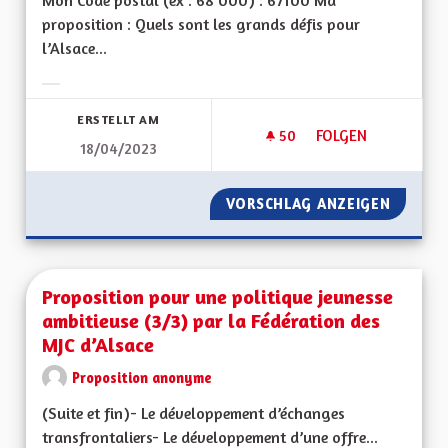
Mon Code postal (ex : 68 000) : 67100 Ma
proposition : Quels sont les grands défis pour
l’Alsace...
Ergebnisse nach Kategorie filtern:
ERSTELLT AM
50
50 FOLLOWER
FOLGEN
18/04/2023
VIOLENCES CONJUG
VORSCHLAG ANZEIGEN
VIOLEN
Proposition pour une politique jeunesse
ambitieuse (3/3) par la Fédération des
MJC d’Alsace
Proposition anonyme
(Suite et fin)- Le développement d’échanges
transfrontaliers- Le développement d’une offre...