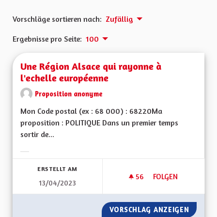
Vorschläge sortieren nach:
Zufällig
Ergebnisse pro Seite:
100
Une Région Alsace qui rayonne à
l'echelle européenne
Proposition anonyme
Mon Code postal (ex : 68 000) : 68220Ma
proposition : POLITIQUE Dans un premier temps
sortir de...
Ergebnisse nach Kategorie filtern:
ERSTELLT AM
56
56 FOLLOWER
FOLGEN
13/04/2023
UNE RÉGION ALSAC
VORSCHLAG ANZEIGEN
UNE RÉ