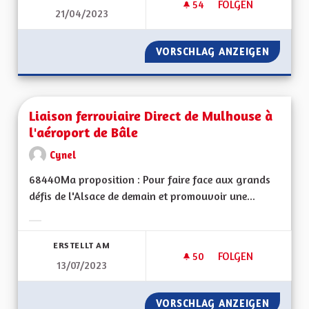
54
54 FOLLOWER
FOLGEN
21/04/2023
UNE ALSACE ARBOR
VORSCHLAG ANZEIGEN
UNE AL
Liaison ferroviaire Direct de Mulhouse à
l'aéroport de Bâle
Cynel
68440Ma proposition : Pour faire face aux grands
défis de l'Alsace de demain et promouvoir une...
Ergebnisse nach Kategorie filtern:
ERSTELLT AM
50
50 FOLLOWER
FOLGEN
13/07/2023
LIAISON FERROVIAI
VORSCHLAG ANZEIGEN
LIAISO