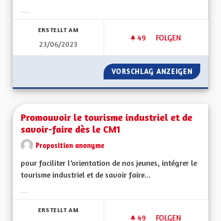
Ergebnisse nach Kategorie filtern:
ERSTELLT AM
49
49 FOLLOWER
FOLGEN
23/06/2023
PROPOSITION POUR 
VORSCHLAG ANZEIGEN
PROPOS
Promouvoir le tourisme industriel et de
savoir-faire dès le CM1
Proposition anonyme
pour faciliter l’orientation de nos jeunes, intégrer le
tourisme industriel et de savoir faire...
Ergebnisse nach Kategorie filtern:
ERSTELLT AM
49
49 FOLLOWER
FOLGEN