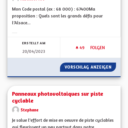
Mon Code postal (ex : 68 000) : 67400Ma
proposition : Quels sont les grands défis pour
l’Alsace...
Ergebnisse nach Kategorie filtern:
ERSTELLT AM
49
49 FOLLOWER
FOLGEN
20/04/2023
GÉOTHERMIE PROF
VORSCHLAG ANZEIGEN
GÉOTHE
Panneaux photovoltaiques sur piste
cyclable
Stephane
Je salue l'effort de mise en oeuvre de piste cyclables
qui fleurissent un peu partout dans notre...