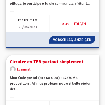
village, je participe à la vie communale, n'étant...
Ergebnisse nach Kategorie filtern:
ERSTELLT AM
49
49 FOLLOWER
FOLGEN
26/04/2023
MOTIVATIONS POUR
VORSCHLAG ANZEIGEN
MOTIVA
Circuler en TER partout simplement
Laemmel
Mon Code postal (ex : 68 000) : 67270Ma
proposition : Afin de protéger notre si belle région
des...
Ergebnisse nach Kategorie filtern: