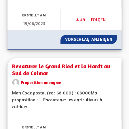
Ergebnisse nach Kategorie filtern:
ERSTELLT AM
49
49 FOLLOWER
FOLGEN
19/06/2023
PLUS DE PISTES CY
VORSCHLAG ANZEIGEN
PLUS D
Renaturer le Grand Ried et la Hardt au
Sud de Colmar
Proposition anonyme
Mon Code postal (ex : 68 000) : 68000Ma
proposition : 1. Encourager les agriculteurs à
cultiver...
Ergebnisse nach Kategorie filtern:
ERSTELLT AM