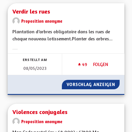
Verdir les rues
Proposition anonyme
Plantation d’arbres obligatoire dans les rues de
chaque nouveau lotissement.Planter des arbres...
Ergebnisse nach Kategorie filtern:
ERSTELLT AM
49
49 FOLLOWER
FOLGEN
08/05/2023
VERDIR LES RUES
VORSCHLAG ANZEIGEN
VERDIR 
Violences conjugales
Proposition anonyme