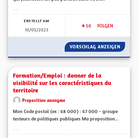
Ergebnisse nach Kategorie filtern:
ERSTELLT AM
50
50 FOLLOWER
FOLGEN
10/05/2023
PANNEAUX PHOTOVO
VORSCHLAG ANZEIGEN
PANNEA
Formation/Emploi : donner de la
visibilité sur les caractéristiques du
territoire
Proposition anonyme
Mon Code postal (ex : 68 000) : 67 000 - groupe
testeurs de politiques publiques Ma proposition...
Ergebnisse nach Kategorie filtern: