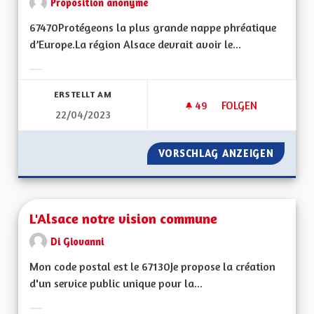
Proposition anonyme
67470Protégeons la plus grande nappe phréatique
d’Europe.La région Alsace devrait avoir le...
Ergebnisse nach Kategorie filtern:
ERSTELLT AM
49
49 FOLLOWER
FOLGEN
22/04/2023
GESTION DE LA NA
VORSCHLAG ANZEIGEN
GESTIO
L'Alsace notre vision commune
Di Giovanni
Mon code postal est le 67130Je propose la création
d'un service public unique pour la...