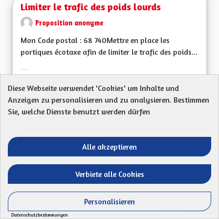
Limiter le trafic des poids lourds
Proposition anonyme
Mon Code postal : 68 740Mettre en place les
portiques écotaxe afin de limiter le trafic des poids...
Ergebnisse nach Kategorie filtern:
Diese Webseite verwendet 'Cookies' um Inhalte und
ERSTELLT AM
49
49 FOLLOWER
FOLGEN
Anzeigen zu personalisieren und zu analysieren. Bestimmen
15/04/2023
LIMITER LE TRAFIC
Sie, welche Dienste benutzt werden dürfen
VORSCHLAG ANZEIGEN
LIMITER
Alle akzeptieren
Production électrique
Verbiete alle Cookies
Proposition anonyme
Personalisieren
Mon Code postal (ex : 68 000) : 67110Ma
Datenschutzbestimmungen
proposition : Quels sont les grands défis pour