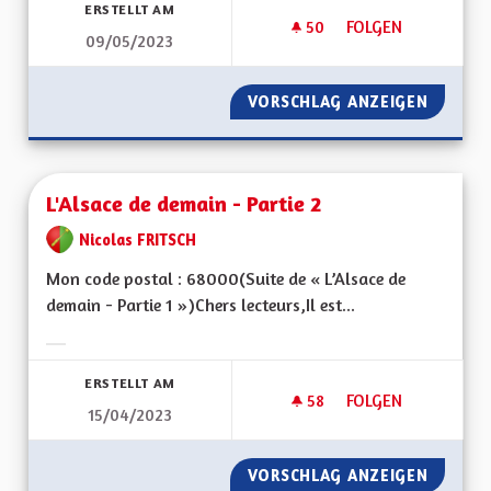
ERSTELLT AM
50
50 FOLLOWER
FOLGEN
09/05/2023
FORMATION/EMPLOI 
VORSCHLAG ANZEIGEN
FORMATI
L'Alsace de demain - Partie 2
Nicolas FRITSCH
Mon code postal : 68000(Suite de « L’Alsace de
demain - Partie 1 »)Chers lecteurs,Il est...
Ergebnisse nach Kategorie filtern:
ERSTELLT AM
58
58 FOLLOWER
FOLGEN
15/04/2023
L'ALSACE DE DEMAIN
VORSCHLAG ANZEIGEN
L'ALSAC