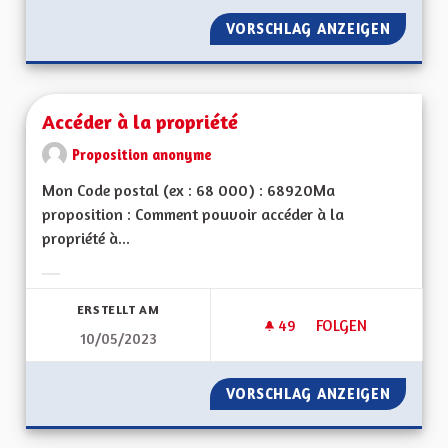
VORSCHLAG ANZEIGEN
FAIRE 
Accéder à la propriété
Proposition anonyme
Mon Code postal (ex : 68 000) : 68920Ma
proposition : Comment pouvoir accéder à la
propriété à...
Ergebnisse nach Kategorie filtern:
ERSTELLT AM
49
49 FOLLOWER
FOLGEN
10/05/2023
ACCÉDER À LA PROP
VORSCHLAG ANZEIGEN
ACCÉDE