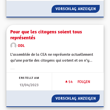
VORSCHLAG ANZEIGEN
L' ALSA
Pour que les citoyens soient tous
représentés
ODL
L'assemblée de la CEA ne représente actuellement
qu'une partie des citoyens qui votent et on n'y...
Ergebnisse nach Kategorie filtern:
ERSTELLT AM
54
54 FOLLOWER
FOLGEN
13/04/2023
POUR QUE LES CIT
VORSCHLAG ANZEIGEN
POUR Q