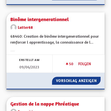
Binôme intergenerationnel
Lutter68
68460: Creation de binôme intergenerationnel pour
renforcer l apprentissage, la connaissance de l...
Ergebnisse nach Kategorie filtern:
ERSTELLT AM
50
50 FOLLOWER
FOLGEN
09/06/2023
BINÔME INTERGEN
VORSCHLAG ANZEIGEN
BINÔME
Gestion de la nappe Phréatique