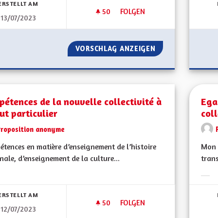
ERSTELLT AM
50
50 FOLLOWER
FOLGEN
13/07/2023
LIAISON FERROVIAIRE DIRECT
VORSCHLAG ANZEIGEN
LIAISON FERROVI
étences de la nouvelle collectivité à
Egal
ut particulier
coll
Proposition anonyme
tences en matière d’enseignement de l’histoire
Mon C
nale, d’enseignement de la culture...
trans
bnisse nach Kategorie filtern:
Erge
ERSTELLT AM
50
50 FOLLOWER
FOLGEN
12/07/2023
COMPÉTENCES DE LA NOUVELLE