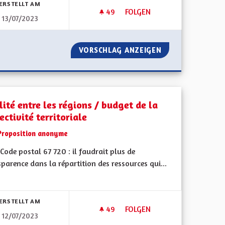
ERSTELLT AM
49
49 FOLLOWER
FOLGEN
13/07/2023
 DE MULHOUSE À L'AÉROPORT DE BÂLE
POUR UNE ALSACE AVEC DU P
AIRE DIRECT DE MULHOUSE À L'AÉROPORT DE BÂLE
VORSCHLAG ANZEIGEN
POUR UNE ALSAC
ité entre les régions / budget de la
ectivité territoriale
Proposition anonyme
ode postal 67 720 : il faudrait plus de
parence dans la répartition des ressources qui...
bnisse nach Kategorie filtern:
ERSTELLT AM
49
49 FOLLOWER
FOLGEN
12/07/2023
 COLLECTIVITÉ À STATUT PARTICULIER
EGALITÉ ENTRE LES RÉGIONS 