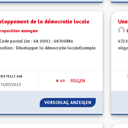
eloppement de la démocratie locale
Une
Proposition anonyme
Code postal (ex : 68 000) : 68700Ma
6723
sition : Développer la démocratie localeExemple
oliga
Erge
bnisse nach Kategorie filtern:
ERSTELLT AM
49
49 FOLLOWER
FOLGEN
11/07/2023
DÉVELOPPEMENT DE LA DÉMOC
VORSCHLAG ANZEIGEN
DÉVELOPPEMENT 