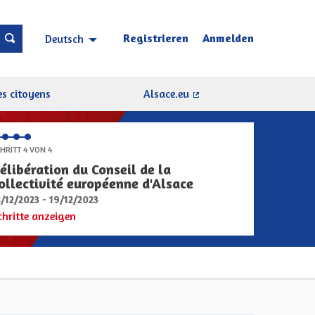
Registrieren
Anmelden
Deutsch
Choisir la langue
Sprache wählen
s citoyens
Alsace.eu
(Externer Link)
HRITT 4 VON 4
élibération du Conseil de la
ollectivité européenne d'Alsace
8/12/2023 - 19/12/2023
chritte anzeigen