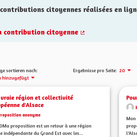
contributions citoyennes réalisées en lign
la contribution citoyenne
(Externer Link)
ge sortieren nach:
Ergebnisse pro Seite:
20
h hinzugefügt
vraie région et collectivité
Pou
opéenne d'Alsace
Proposition anonyme
Mon 
Ma proposition est un retour à une région
propo
e indépendante du Grand Est avec les...
l’Als