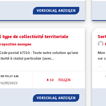
VORSCHLAG ANZEIGEN
COMPÉTENCES DE 
 type de collectivité territoriale
Sor
Proposition anonyme
ode postal 67720 : Toute autre solution qu’une
Mon 
ctivité à statut particulier (avec...
sur c
bnisse nach Kategorie filtern:
Erge
ERSTELLT AM
50
50 FOLLOWER
FOLGEN
12/07/2023
QUEL TYPE DE COLLECTIVITÉ 
VORSCHLAG ANZEIGEN
QUEL TYPE DE CO