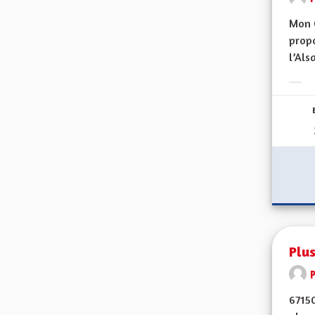
Mon 
propo
l’Alsa
Erge
Plus
67150