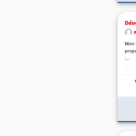
Dév
Mon 
propo
:...
Erge