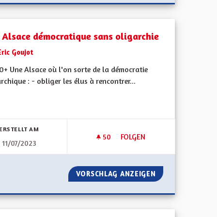
 Alsace démocratique sans oligarchie
Eric Goujot
0+ Une Alsace où l'on sorte de la démocratie
rchique : - obliger les élus à rencontrer...
bnisse nach Kategorie filtern:
ERSTELLT AM
50
50 FOLLOWER
FOLGEN
11/07/2023
RATIE LOCALE
UNE ALSACE DÉMOCRATIQUE 
DE LA DÉMOCRATIE LOCALE
VORSCHLAG ANZEIGEN
UNE ALSACE DÉM