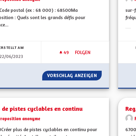
Code postal (ex : 68 000) : 68500Ma
sur-f
sition : Quels sont les grands défis pour
fréqu
ce...
Erge
bnisse nach Kategorie filtern:
ERSTELLT AM
49
49 FOLLOWER
FOLGEN
22/06/2023
PARTICULARITÉS ALSACIENNES
VORSCHLAG ANZEIGEN
PARTICULARITÉS 
 de pistes cyclables en continu
Reg
Proposition anonyme
Créer plus de pistes cyclables en continu pour
6700