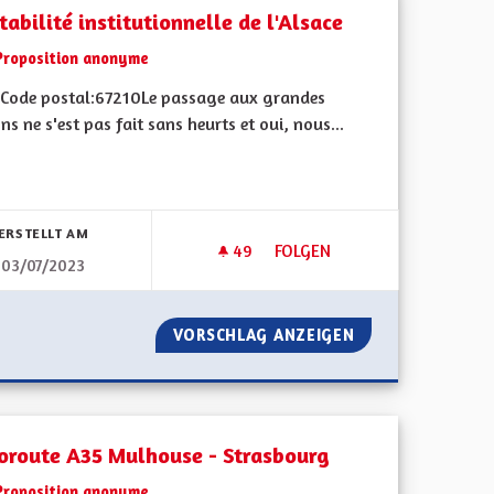
tabilité institutionnelle de l'Alsace
Proposition anonyme
Code postal:67210Le passage aux grandes
ns ne s'est pas fait sans heurts et oui, nous...
bnisse nach Kategorie filtern:
ERSTELLT AM
49
49 FOLLOWER
FOLGEN
03/07/2023
MENTE DES FORMES INNOVANTES DE DÉMOCRATIE
LA STABILITÉ INSTITUTIONNEL
L'ON EXPÉRIMENTE DES FORMES INNOVANTES DE DÉMOCRATIE
VORSCHLAG ANZEIGEN
LA STABILITÉ IN
oroute A35 Mulhouse - Strasbourg
Proposition anonyme