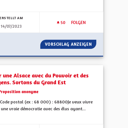
bnisse nach Kategorie filtern:
ERSTELLT AM
50
50 FOLLOWER
FOLGEN
14/07/2023
TIVITÉ EUROPÉENNE D'ALSACE
POUR UNE ALSACE ENRACINÉE 
N ET COLLECTIVITÉ EUROPÉENNE D'ALSACE
VORSCHLAG ANZEIGEN
POUR UNE ALSACE
r une Alsace avec du Pouvoir et des
ens. Sortons du Grand Est
Proposition anonyme
Code postal (ex : 68 000) : 68800Je veux vivre
une vraie démocratie avec des élus ayant...
bnisse nach Kategorie filtern: