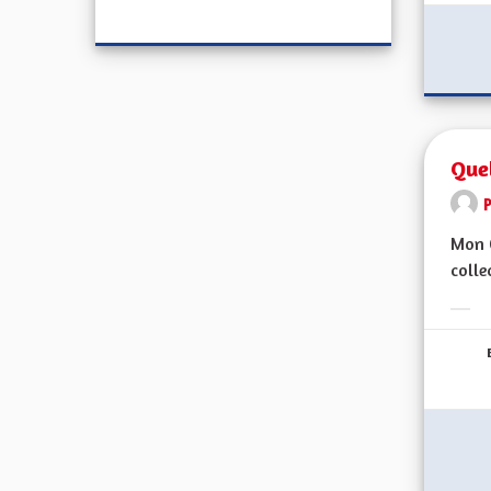
Quel
Mon C
colle
Erge