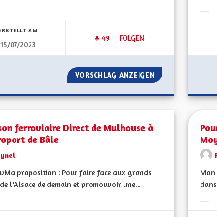
bnisse nach Kategorie filtern:
Erge
ERSTELLT AM
49
49 FOLLOWER
FOLGEN
15/07/2023
UNE VRAIE RÉGION ET COLLEC
VORSCHLAG ANZEIGEN
UNE VRAIE RÉGIO
son ferroviaire Direct de Mulhouse à
Pou
roport de Bâle
Moy
Cynel
Ma proposition : Pour faire face aux grands
Mon 
 de l'Alsace de demain et promouvoir une...
dans 
bnisse nach Kategorie filtern:
Erge