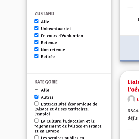
Erge
ZUSTAND
Alle
Unbeantwortet
En cours d'évaluation
Retenue
Non retenue
Retirée
Liai
KATEGORIE
l'aé
Alle
Autres
L'attractivité économique de
l'Alsace et de ses territoires,
68440
l'emploi
défis
La Culture, l'Education et le
rayonnement de l'Alsace en France
et en Europe
Erge
Les services publics en