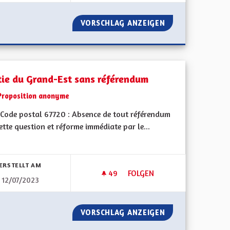
LA NOUVELLE COLLECTIVITÉ À STATUT PARTICULIER
VORSCHLAG ANZEIGEN
EGALITÉ ENTRE L
tie du Grand-Est sans référendum
Proposition anonyme
Code postal 67720 : Absence de tout référendum
ette question et réforme immédiate par le...
bnisse nach Kategorie filtern:
ERSTELLT AM
49
49 FOLLOWER
FOLGEN
12/07/2023
TERRITORIALE
SORTIE DU GRAND-EST SANS
LLECTIVITÉ TERRITORIALE
VORSCHLAG ANZEIGEN
SORTIE DU GRAN