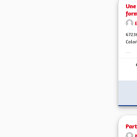
Une 
for
E
67230
Color
Erge
Part