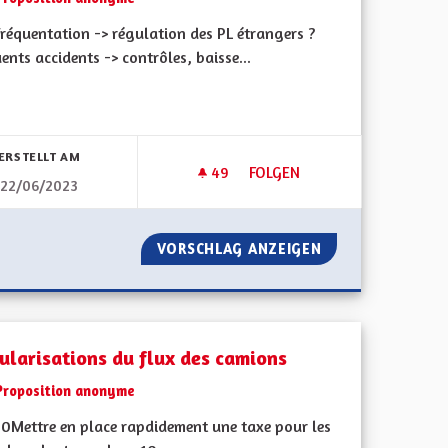
réquentation -> régulation des PL étrangers ?
ents accidents -> contrôles, baisse...
bnisse nach Kategorie filtern:
ERSTELLT AM
49
49 FOLLOWER
FOLGEN
22/06/2023
AUTOROUTE A35 MULHOUSE 
ALSACIENNES
VORSCHLAG ANZEIGEN
AUTOROUTE A35
ularisations du flux des camions
Proposition anonyme
0Mettre en place rapdidement une taxe pour les