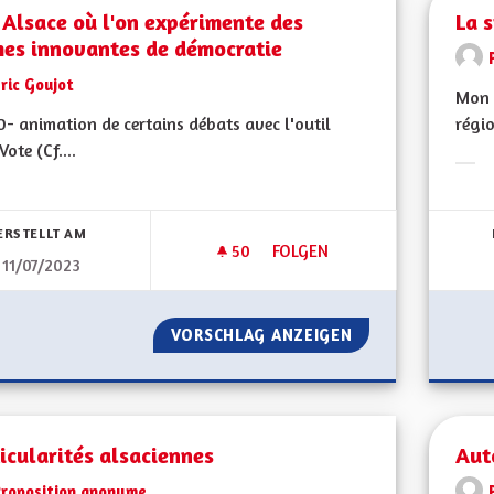
Alsace où l'on expérimente des
La s
mes innovantes de démocratie
ric Goujot
Mon 
- animation de certains débats avec l'outil
régio
Vote (Cf....
Erge
bnisse nach Kategorie filtern:
ERSTELLT AM
50
50 FOLLOWER
FOLGEN
11/07/2023
UNE ALSACE OÙ L'ON EXPÉRI
VORSCHLAG ANZEIGEN
UNE ALSACE OÙ 
icularités alsaciennes
Aut
Proposition anonyme