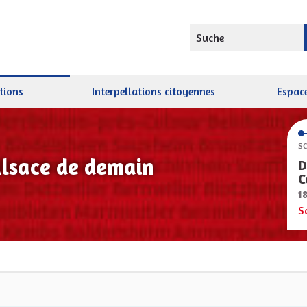
Suche
tions
Interpellations citoyennes
Espace
SC
Alsace de demain
D
C
1
S