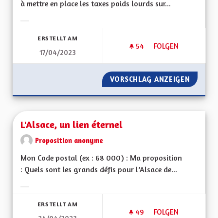
à mettre en place les taxes poids lourds sur...
Ergebnisse nach Kategorie filtern:
ERSTELLT AM
54
54 FOLLOWER
FOLGEN
17/04/2023
INSTAURER RAPIDE
VORSCHLAG ANZEIGEN
INSTAU
L'Alsace, un lien éternel
Proposition anonyme
Mon Code postal (ex : 68 000) : Ma proposition
: Quels sont les grands défis pour l’Alsace de...
Ergebnisse nach Kategorie filtern:
ERSTELLT AM
49
49 FOLLOWER
FOLGEN