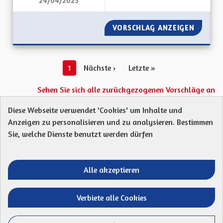
24/04/2023
L'ALSACE, UN LIEN 
VORSCHLAG ANZEIGEN
L'ALSAC
1
Nächste ›
Letzte »
Sehen Sie sich alle zurückgezogenen Vorschläge an
Diese Webseite verwendet 'Cookies' um Inhalte und
Anzeigen zu personalisieren und zu analysieren. Bestimmen
Protection des Données
Charte de contribution
Sie, welche Dienste benutzt werden dürfen
Mentions légales
Was sind Gremien?
Standardtitel für terms-and-conditions
Standardtitel für initiatives
Alle akzeptieren
Open Data Dateien herunterladen
Entre vos mains - Collectivité européenne 
Entre vos mains - Collectivité euro
Entre vos mains - Collectivité
Entre vos mains - Collect
Verbiete alle Cookies
Website mit
freier Software erstellt
.