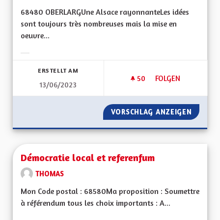
68480 OBERLARGUne Alsace rayonnanteLes idées
sont toujours très nombreuses mais la mise en
oeuvre...
Ergebnisse nach Kategorie filtern:
ERSTELLT AM
50
50 FOLLOWER
FOLGEN
13/06/2023
DE LA PAROLE AUX 
VORSCHLAG ANZEIGEN
DE LA 
Démocratie local et referenfum
THOMAS
Mon Code postal : 68580Ma proposition : Soumettre
à référendum tous les choix importants : A...