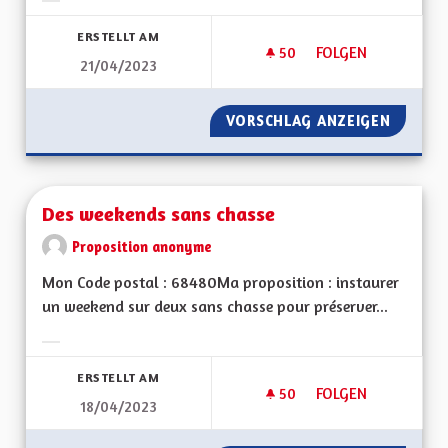
Ergebnisse nach Kategorie filtern:
ERSTELLT AM
50
50 FOLLOWER
FOLGEN
21/04/2023
DÉMOCRATIE LOCAL
VORSCHLAG ANZEIGEN
DÉMOCR
Des weekends sans chasse
Proposition anonyme
Mon Code postal : 68480Ma proposition : instaurer
un weekend sur deux sans chasse pour préserver...
Ergebnisse nach Kategorie filtern:
ERSTELLT AM
50
50 FOLLOWER
FOLGEN
18/04/2023
DES WEEKENDS SAN