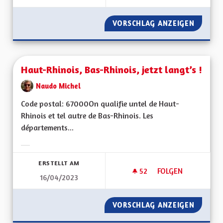
VORSCHLAG ANZEIGEN
FISCALI
Haut-Rhinois, Bas-Rhinois, jetzt langt’s !
Naudo Michel
Code postal: 67000On qualifie untel de Haut-
Rhinois et tel autre de Bas-Rhinois. Les
départements...
Ergebnisse nach Kategorie filtern:
ERSTELLT AM
52
52 FOLLOWER
FOLGEN
16/04/2023
HAUT-RHINOIS, BAS-
VORSCHLAG ANZEIGEN
HAUT-RH