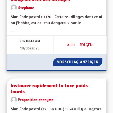
Stephane
Mon Code postal 67370 : Certains villages dont celui
ou j'habite, est devenu dangereux par le...
Ergebnisse nach Kategorie filtern:
ERSTELLT AM
50
50 FOLLOWER
FOLGEN
10/05/2023
INSTALLER DES RA
VORSCHLAG ANZEIGEN
INSTAL
Instaurer rapidement la taxe poids
lourds
Proposition anonyme
Mon Code postal (ex : 68 000) : 67470Il y a urgence