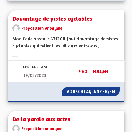
Davantage de pistes cyclables
Proposition anonyme
Mon Code postal : 67120Il faut davantage de pistes
cyclables qui relient les villages entre eux,...
Ergebnisse nach Kategorie filtern:
ERSTELLT AM
50
50 FOLLOWER
FOLGEN
19/05/2023
DAVANTAGE DE PIST
VORSCHLAG ANZEIGEN
DAVANT
De la parole aux actes
Proposition anonyme