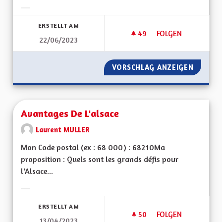
Ergebnisse nach Kategorie filtern:
ERSTELLT AM
49
49 FOLLOWER
FOLGEN
22/06/2023
AUTOROUTE A35 M
VORSCHLAG ANZEIGEN
AUTORO
Avantages De L'alsace
Laurent MULLER
Mon Code postal (ex : 68 000) : 68210Ma
proposition : Quels sont les grands défis pour
l’Alsace...
Ergebnisse nach Kategorie filtern:
ERSTELLT AM
50
50 FOLLOWER
FOLGEN
13/04/2023
AVANTAGES DE L'AL