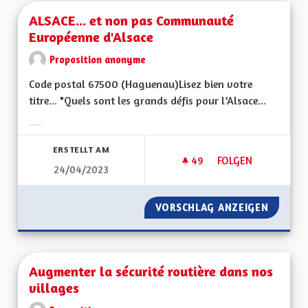
ALSACE... et non pas Communauté
Européenne d'Alsace
Proposition anonyme
Code postal 67500 (Haguenau)Lisez bien votre
titre... "Quels sont les grands défis pour l’Alsace...
Ergebnisse nach Kategorie filtern:
ERSTELLT AM
49
49 FOLLOWER
FOLGEN
24/04/2023
ALSACE... ET NON
VORSCHLAG ANZEIGEN
ALSACE
Augmenter la sécurité routière dans nos
villages