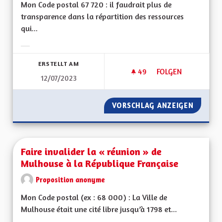
Mon Code postal 67 720 : il faudrait plus de
transparence dans la répartition des ressources
qui...
Ergebnisse nach Kategorie filtern:
ERSTELLT AM
49
49 FOLLOWER
FOLGEN
12/07/2023
EGALITÉ ENTRE LES
VORSCHLAG ANZEIGEN
EGALITÉ
Faire invalider la « réunion » de
Mulhouse à la République Française
Proposition anonyme
Mon Code postal (ex : 68 000) : La Ville de
Mulhouse était une cité libre jusqu’à 1798 et...