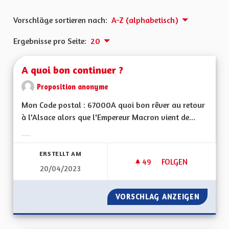
Vorschläge sortieren nach:
A-Z (alphabetisch)
Ergebnisse pro Seite:
20
A quoi bon continuer ?
Proposition anonyme
Mon Code postal : 67000A quoi bon rêver au retour
à l'Alsace alors que l'Empereur Macron vient de...
Ergebnisse nach Kategorie filtern:
ERSTELLT AM
49
49 FOLLOWER
FOLGEN
20/04/2023
A QUOI BON CONTI
VORSCHLAG ANZEIGEN
A QUOI