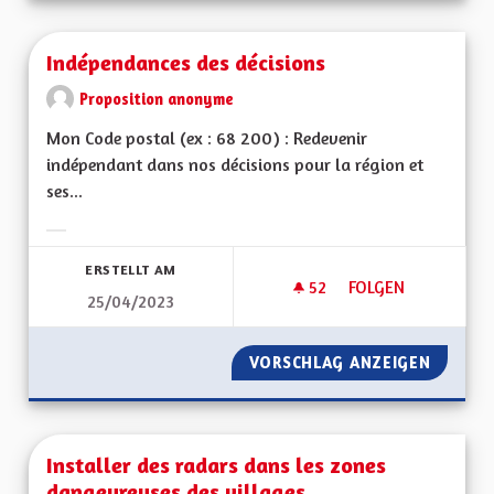
Indépendances des décisions
Proposition anonyme
Mon Code postal (ex : 68 200) : Redevenir
indépendant dans nos décisions pour la région et
ses...
Ergebnisse nach Kategorie filtern:
ERSTELLT AM
52
52 FOLLOWER
FOLGEN
25/04/2023
INDÉPENDANCES DE
VORSCHLAG ANZEIGEN
INDÉPE
Installer des radars dans les zones
dangeureuses des villages