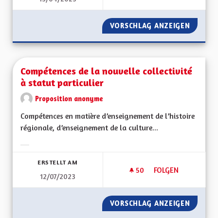
VORSCHLAG ANZEIGEN
AVANTA
Compétences de la nouvelle collectivité
à statut particulier
Proposition anonyme
Compétences en matière d’enseignement de l’histoire
régionale, d’enseignement de la culture...
Ergebnisse nach Kategorie filtern:
ERSTELLT AM
50
50 FOLLOWER
FOLGEN
12/07/2023
COMPÉTENCES DE LA
VORSCHLAG ANZEIGEN
COMPÉT