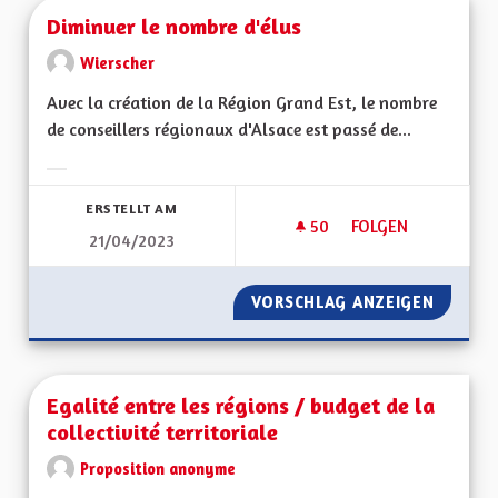
Diminuer le nombre d'élus
Wierscher
Avec la création de la Région Grand Est, le nombre
de conseillers régionaux d'Alsace est passé de...
Ergebnisse nach Kategorie filtern:
ERSTELLT AM
50
50 FOLLOWER
FOLGEN
21/04/2023
DIMINUER LE NOMB
VORSCHLAG ANZEIGEN
DIMINU
Egalité entre les régions / budget de la
collectivité territoriale
Proposition anonyme