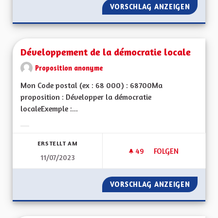
VORSCHLAG ANZEIGEN
DES WE
Développement de la démocratie locale
Proposition anonyme
Mon Code postal (ex : 68 000) : 68700Ma
proposition : Développer la démocratie
localeExemple :...
Ergebnisse nach Kategorie filtern:
ERSTELLT AM
49
49 FOLLOWER
FOLGEN
11/07/2023
DÉVELOPPEMENT DE
VORSCHLAG ANZEIGEN
DÉVELO