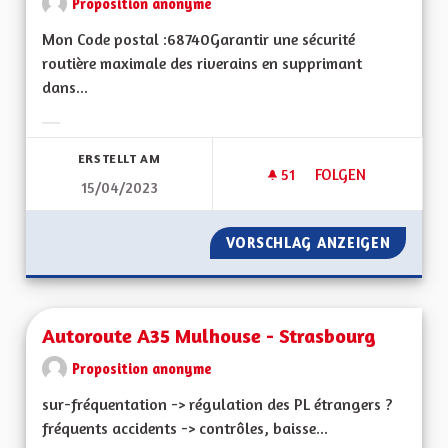
Proposition anonyme
Mon Code postal :68740Garantir une sécurité
routière maximale des riverains en supprimant
dans...
Ergebnisse nach Kategorie filtern:
ERSTELLT AM
51
51 FOLLOWER
FOLGEN
15/04/2023
AUGMENTER LA SÉC
VORSCHLAG ANZEIGEN
AUGMEN
Autoroute A35 Mulhouse - Strasbourg
Proposition anonyme
sur-fréquentation -> régulation des PL étrangers ?
fréquents accidents -> contrôles, baisse...