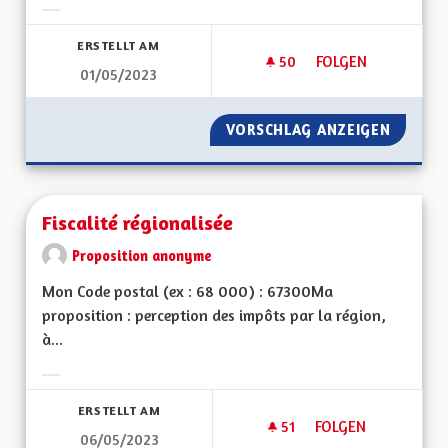
Ergebnisse nach Kategorie filtern:
ERSTELLT AM
50
50 FOLLOWER
FOLGEN
01/05/2023
FAIRE INVALIDER L
VORSCHLAG ANZEIGEN
FAIRE 
Fiscalité régionalisée
Proposition anonyme
Mon Code postal (ex : 68 000) : 67300Ma
proposition : perception des impôts par la région,
à...
Ergebnisse nach Kategorie filtern:
ERSTELLT AM
51
51 FOLLOWER
FOLGEN
06/05/2023
FISCALITÉ RÉGIONA