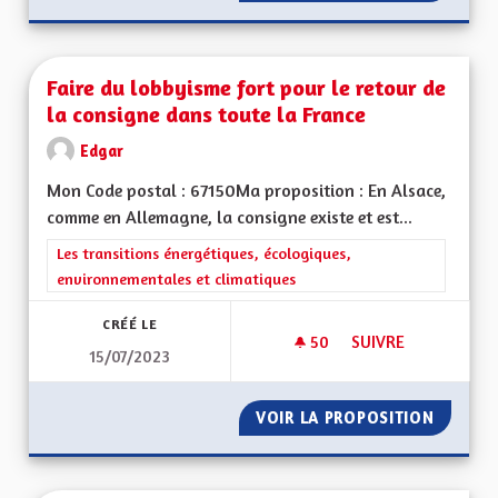
Faire du lobbyisme fort pour le retour de
la consigne dans toute la France
Edgar
Mon Code postal : 67150Ma proposition : En Alsace,
comme en Allemagne, la consigne existe et est...
Filtrer les résultats de la catégorie : Les transitions énergéti
Les transitions énergétiques, écologiques,
environnementales et climatiques
CRÉÉ LE
50
50 ABONNÉS
SUIVRE
15/07/2023
FAIRE DU LOBBYISM
VOIR LA PROPOSITION
FAIRE 