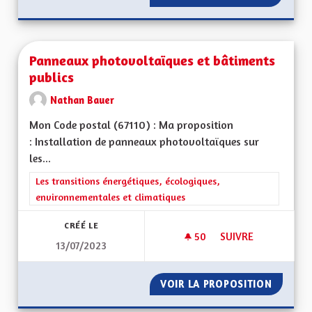
Panneaux photovoltaïques et bâtiments
publics
Nathan Bauer
Mon Code postal (67110) : Ma proposition
: Installation de panneaux photovoltaïques sur
les...
Filtrer les résultats de la catégorie : Les transitions énergéti
Les transitions énergétiques, écologiques,
environnementales et climatiques
CRÉÉ LE
50
50 ABONNÉS
SUIVRE
13/07/2023
PANNEAUX PHOTOVO
VOIR LA PROPOSITION
PANNEA