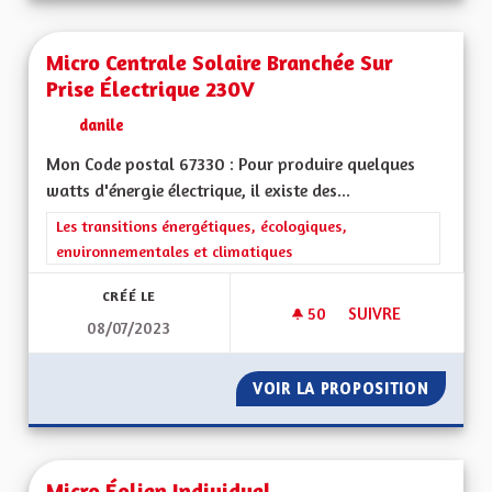
Micro Centrale Solaire Branchée Sur
Prise Électrique 230V
danile
Mon Code postal 67330 : Pour produire quelques
watts d'énergie électrique, il existe des...
Filtrer les résultats de la catégorie : Les transitions énergéti
Les transitions énergétiques, écologiques,
environnementales et climatiques
CRÉÉ LE
50
50 ABONNÉS
SUIVRE
08/07/2023
MICRO CENTRALE SO
VOIR LA PROPOSITION
MICRO 
Micro Éolien Individuel