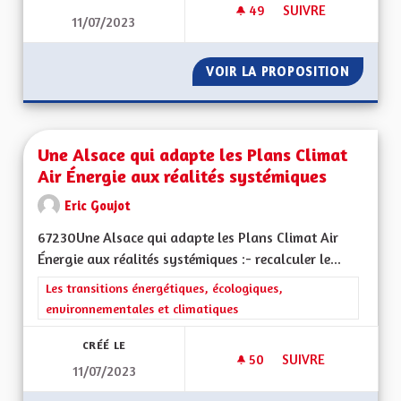
49
49 ABONNÉS
SUIVRE
11/07/2023
POUR UN VIRAGE É
VOIR LA PROPOSITION
POUR U
Une Alsace qui adapte les Plans Climat
Air Énergie aux réalités systémiques
Eric Goujot
67230Une Alsace qui adapte les Plans Climat Air
Énergie aux réalités systémiques :- recalculer le...
Filtrer les résultats de la catégorie : Les transitions énergéti
Les transitions énergétiques, écologiques,
environnementales et climatiques
CRÉÉ LE
50
50 ABONNÉS
SUIVRE
11/07/2023
UNE ALSACE QUI AD