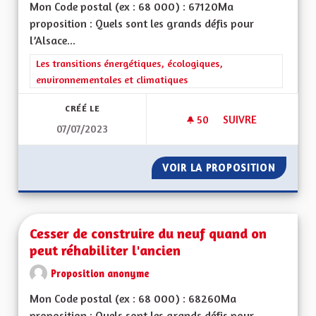
Mon Code postal (ex : 68 000) : 67120Ma
proposition : Quels sont les grands défis pour
l’Alsace...
Filtrer les résultats de la catégorie : Les transitions énergéti
Les transitions énergétiques, écologiques,
environnementales et climatiques
CRÉÉ LE
50
50 ABONNÉS
SUIVRE
07/07/2023
SAUVEGARDER LES R
VOIR LA PROPOSITION
SAUVEG
Cesser de construire du neuf quand on
peut réhabiliter l'ancien
Proposition anonyme
Mon Code postal (ex : 68 000) : 68260Ma
proposition : Quels sont les grands défis pour