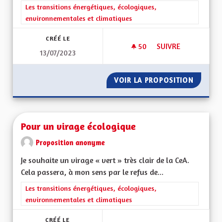
Filtrer les résultats de la catégorie : Les transitions énergéti
Les transitions énergétiques, écologiques,
environnementales et climatiques
CRÉÉ LE
50
50 ABONNÉS
SUIVRE
13/07/2023
SERVICE CIVIQUE D
VOIR LA PROPOSITION
SERVIC
Pour un virage écologique
Proposition anonyme
Je souhaite un virage « vert » très clair de la CeA.
Cela passera, à mon sens par le refus de...
Filtrer les résultats de la catégorie : Les transitions énergéti
Les transitions énergétiques, écologiques,
environnementales et climatiques
CRÉÉ LE