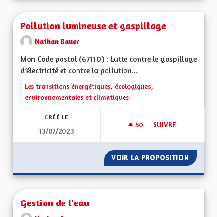
Pollution lumineuse et gaspillage
Nathan Bauer
Mon Code postal (67110) : Lutte contre le gaspillage
d’électricité et contre la pollution...
Filtrer les résultats de la catégorie : Les transitions énergéti
Les transitions énergétiques, écologiques,
environnementales et climatiques
CRÉÉ LE
50
50 ABONNÉS
SUIVRE
13/07/2023
POLLUTION LUMINE
VOIR LA PROPOSITION
POLLUT
Gestion de l'eau