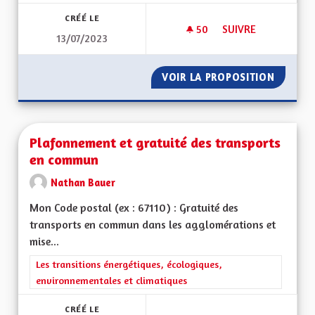
CRÉÉ LE
50
50 ABONNÉS
SUIVRE
13/07/2023
ENQUÊTE ET RAPPO
VOIR LA PROPOSITION
ENQUÊT
Plafonnement et gratuité des transports
en commun
Nathan Bauer
Mon Code postal (ex : 67110) : Gratuité des
transports en commun dans les agglomérations et
mise...
Filtrer les résultats de la catégorie : Les transitions énergéti
Les transitions énergétiques, écologiques,
environnementales et climatiques
CRÉÉ LE