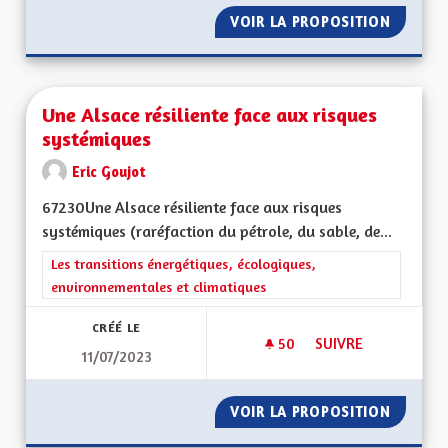
VOIR LA PROPOSITION
UNE AL
Une Alsace résiliente face aux risques
systémiques
Eric Goujot
67230Une Alsace résiliente face aux risques
systémiques (raréfaction du pétrole, du sable, de...
Filtrer les résultats de la catégorie : Les transitions énergéti
Les transitions énergétiques, écologiques,
environnementales et climatiques
CRÉÉ LE
50
50 ABONNÉS
SUIVRE
11/07/2023
UNE ALSACE RÉSILI
VOIR LA PROPOSITION
UNE AL