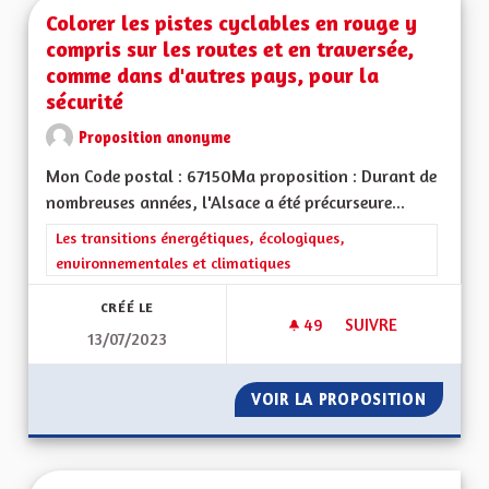
Colorer les pistes cyclables en rouge y
compris sur les routes et en traversée,
comme dans d'autres pays, pour la
sécurité
Proposition anonyme
Mon Code postal : 67150Ma proposition : Durant de
nombreuses années, l'Alsace a été précurseure...
Filtrer les résultats de la catégorie : Les transitions énergéti
Les transitions énergétiques, écologiques,
environnementales et climatiques
CRÉÉ LE
49
49 ABONNÉS
SUIVRE
13/07/2023
COLORER LES PISTE
VOIR LA PROPOSITION
COLORE