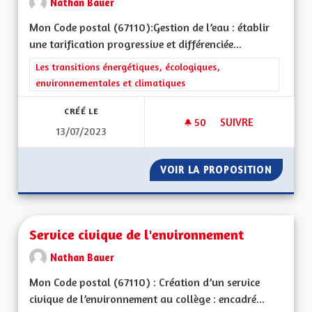
Nathan Bauer
Mon Code postal (67110):Gestion de l’eau : établir
une tarification progressive et différenciée...
Filtrer les résultats de la catégorie : Les transitions énergéti
Les transitions énergétiques, écologiques,
environnementales et climatiques
CRÉÉ LE
50
50 ABONNÉS
SUIVRE
13/07/2023
GESTION DE L'EAU
VOIR LA PROPOSITION
GESTIO
Service civique de l'environnement
Nathan Bauer
Mon Code postal (67110) : Création d’un service
civique de l’environnement au collège : encadré...