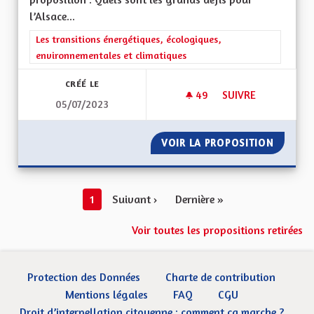
l’Alsace...
Filtrer les résultats de la catégorie : Les transitions énergéti
Les transitions énergétiques, écologiques,
environnementales et climatiques
CRÉÉ LE
49
49 ABONNÉS
SUIVRE
05/07/2023
CESSER DE CONSTRU
VOIR LA PROPOSITION
CESSER
1
Suivant ›
Dernière »
Voir toutes les propositions retirées
Protection des Données
Charte de contribution
Mentions légales
FAQ
CGU
Droit d’interpellation citoyenne : comment ça marche ?