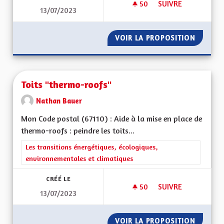
50
50 ABONNÉS
SUIVRE
13/07/2023
PLAFONNEMENT ET 
VOIR LA PROPOSITION
PLAFON
Toits "thermo-roofs"
Nathan Bauer
Mon Code postal (67110) : Aide à la mise en place de
thermo-roofs : peindre les toits...
Filtrer les résultats de la catégorie : Les transitions énergéti
Les transitions énergétiques, écologiques,
environnementales et climatiques
CRÉÉ LE
50
50 ABONNÉS
SUIVRE
13/07/2023
TOITS "THERMO-RO
VOIR LA PROPOSITION
TOITS 