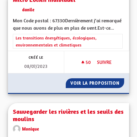
danile
Mon Code postal : 67330Dernièrement j'ai remarqué
que nous avons de plus en plus de vent.Est-ce...
Filtrer les résultats de la catégorie : Les transitions énergéti
Les transitions énergétiques, écologiques,
environnementales et climatiques
CRÉÉ LE
50
50 ABONNÉS
SUIVRE
08/07/2023
MICRO ÉOLIEN INDI
VOIR LA PROPOSITION
MICRO 
Sauvegarder les rivières et les seuils des
moulins
Monique