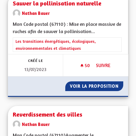
Sauver la pollinisation naturelle
Nathan Bauer
Mon Code postal (67110) : Mise en place massive de
ruches afin de sauver la pollinisation...
Filtrer les résultats de la catégorie : Les transitions énergéti
Les transitions énergétiques, écologiques,
environnementales et climatiques
CRÉÉ LE
50
50 ABONNÉS
SUIVRE
13/07/2023
SAUVER LA POLLINI
VOIR LA PROPOSITION
SAUVER
Reverdissement des villes
Nathan Bauer
Mon Code postal (67110) Augmenter le