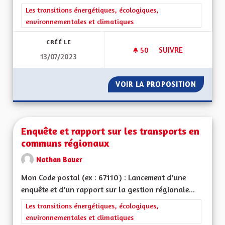
Filtrer les résultats de la catégorie : Les transitions énergéti
Les transitions énergétiques, écologiques,
environnementales et climatiques
CRÉÉ LE
50
50 ABONNÉS
SUIVRE
13/07/2023
RÉNOVATION ET IS
VOIR LA PROPOSITION
RÉNOVA
Enquête et rapport sur les transports en
communs régionaux
Nathan Bauer
Mon Code postal (ex : 67110) : Lancement d’une
enquête et d’un rapport sur la gestion régionale...
Filtrer les résultats de la catégorie : Les transitions énergéti
Les transitions énergétiques, écologiques,
environnementales et climatiques