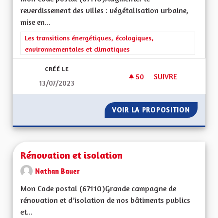
reverdissement des villes : végétalisation urbaine,
mise en...
Filtrer les résultats de la catégorie : Les transitions énergéti
Les transitions énergétiques, écologiques,
environnementales et climatiques
CRÉÉ LE
50
50 ABONNÉS
SUIVRE
13/07/2023
REVERDISSEMENT DE
VOIR LA PROPOSITION
REVERD
Rénovation et isolation
Nathan Bauer
Mon Code postal (67110)Grande campagne de
rénovation et d’isolation de nos bâtiments publics
et...