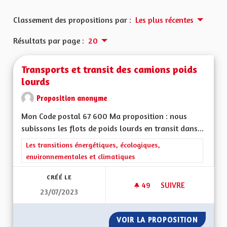
Classement des propositions par :
Les plus récentes
Résultats par page :
20
Transports et transit des camions poids
lourds
Proposition anonyme
Mon Code postal 67 600 Ma proposition : nous
subissons les flots de poids lourds en transit dans...
Filtrer les résultats de la catégorie : Les transitions énergéti
Les transitions énergétiques, écologiques,
environnementales et climatiques
CRÉÉ LE
49
49 ABONNÉS
SUIVRE
23/07/2023
TRANSPORTS ET TR
VOIR LA PROPOSITION
TRANSP