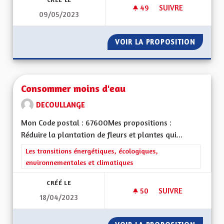
49
49 ABONNÉS
SUIVRE
09/05/2023
COMMUNICATION S
VOIR LA PROPOSITION
COMMUN
Consommer moins d'eau
DECOULLANGE
Mon Code postal : 67600Mes propositions :
Réduire la plantation de fleurs et plantes qui...
Filtrer les résultats de la catégorie : Les transitions énergéti
Les transitions énergétiques, écologiques,
environnementales et climatiques
CRÉÉ LE
50
50 ABONNÉS
SUIVRE
18/04/2023
CONSOMMER MOINS