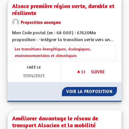
Alsace première région verte, durable et
résiliente
Proposition anonyme
Mon Code postal (ex : 68 000) : 67620Ma
proposition : -intégrer la transition verte vers un...
Filtrer les résultats de la catégorie : Les transitions énergéti
Les transitions énergétiques, écologiques,
environnementales et climatiques
CRÉÉ LE
51
51 ABONNÉS
SUIVRE
17/04/2023
ALSACE PREMIÈRE R
VOIR LA PROPOSITION
ALSACE
Améliorer davantage le réseau de
transport Alsacien et la mobilité