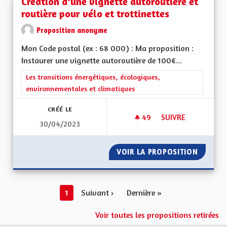
Création d‘une vignette autoroutière et
routière pour vélo et trottinettes
Proposition anonyme
Mon Code postal (ex : 68 000) : Ma proposition :
Instaurer une vignette autoroutière de 100€...
Filtrer les résultats de la catégorie : Les transitions énergéti
Les transitions énergétiques, écologiques,
environnementales et climatiques
CRÉÉ LE
49
49 ABONNÉS
SUIVRE
30/04/2023
CRÉATION D‘UNE V
VOIR LA PROPOSITION
CRÉATI
1
Suivant ›
Dernière »
Voir toutes les propositions retirées