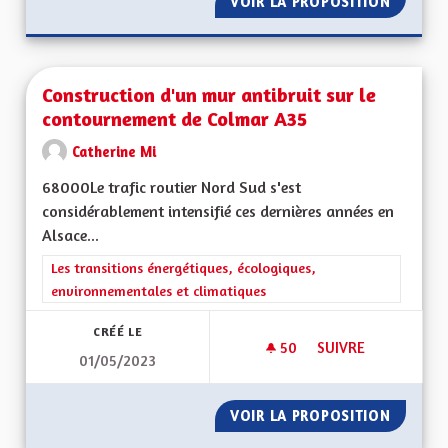
VOIR LA PROPOSITION
CONSOM
Construction d'un mur antibruit sur le
contournement de Colmar A35
Catherine Mi
68000Le trafic routier Nord Sud s'est
considérablement intensifié ces dernières années en
Alsace...
Filtrer les résultats de la catégorie : Les transitions énergéti
Les transitions énergétiques, écologiques,
environnementales et climatiques
CRÉÉ LE
50
50 ABONNÉS
SUIVRE
01/05/2023
CONSTRUCTION D'U
VOIR LA PROPOSITION
CONSTR