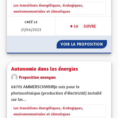
Filtrer les résultats de la catégorie : Les transitions énergéti
Les transitions énergétiques, écologiques,
environnementales et climatiques
CRÉÉ LE
50
50 ABONNÉS
SUIVRE
21/04/2023
AU MOINS 1 BUS MA
VOIR LA PROPOSITION
AU MOI
Autonomie dans les énergies
Proposition anonyme
68770 AMMERSCHWIHRJe suis pour le
photovoltaïque (production d'électricité) installé
sur les...
Filtrer les résultats de la catégorie : Les transitions énergéti
Les transitions énergétiques, écologiques,
environnementales et climatiques