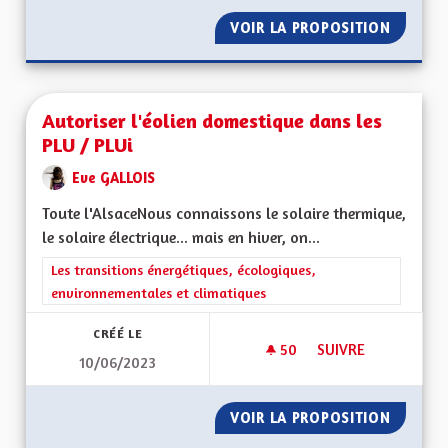
VOIR LA PROPOSITION
AUTOPA
Autoriser l'éolien domestique dans les
PLU / PLUi
Eve GALLOIS
Toute l'AlsaceNous connaissons le solaire thermique,
le solaire électrique... mais en hiver, on...
Filtrer les résultats de la catégorie : Les transitions énergéti
Les transitions énergétiques, écologiques,
environnementales et climatiques
CRÉÉ LE
50
50 ABONNÉS
SUIVRE
10/06/2023
AUTORISER L'ÉOLIE
VOIR LA PROPOSITION
AUTORI