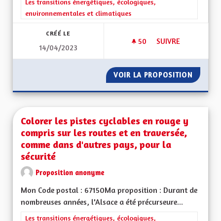
Filtrer les résultats de la catégorie : Les transitions énergéti
Les transitions énergétiques, écologiques,
environnementales et climatiques
CRÉÉ LE
50
50 ABONNÉS
SUIVRE
14/04/2023
CLIMAT, FAUNE, BIO
VOIR LA PROPOSITION
CLIMAT,
Colorer les pistes cyclables en rouge y
compris sur les routes et en traversée,
comme dans d'autres pays, pour la
sécurité
Proposition anonyme
Mon Code postal : 67150Ma proposition : Durant de
nombreuses années, l'Alsace a été précurseure...
Filtrer les résultats de la catégorie : Les transitions énergéti
Les transitions énergétiques, écologiques,