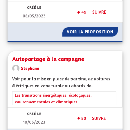
CRÉÉ LE
49
49 ABONNÉS
SUIVRE
08/05/2023
AUTONOMIE DANS L
VOIR LA PROPOSITION
AUTONO
Autopartage à la campagne
Stephane
Voir pour la mise en place de parking de voitures
éléctriques en zone rurale au abords de...
Filtrer les résultats de la catégorie : Les transitions énergéti
Les transitions énergétiques, écologiques,
environnementales et climatiques
CRÉÉ LE
50
50 ABONNÉS
SUIVRE
10/05/2023
AUTOPARTAGE À LA