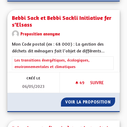
Bebbi Sack et Bebbi Sackli Initiative fer
s‘Elsass
Proposition anonyme
Mon Code postal (ex : 68 000) : La gestion des
déchets dit ménagers fait l‘objet de différents...
Filtrer les résultats de la catégorie : Les transitions énergéti
Les transitions énergétiques, écologiques,
environnementales et climatiques
CRÉÉ LE
49
49 ABONNÉS
SUIVRE
06/05/2023
BEBBI SACK ET BEBBI
VOIR LA PROPOSITION
BEBBI S