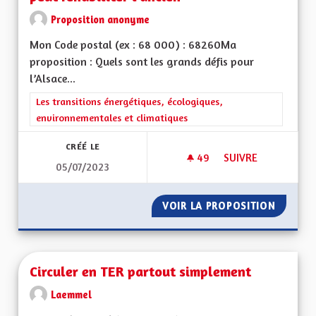
Proposition anonyme
Mon Code postal (ex : 68 000) : 68260Ma
proposition : Quels sont les grands défis pour
l’Alsace...
Filtrer les résultats de la catégorie : Les transitions énergéti
Les transitions énergétiques, écologiques,
environnementales et climatiques
CRÉÉ LE
49
49 ABONNÉS
SUIVRE
05/07/2023
CESSER DE CONSTRU
VOIR LA PROPOSITION
CESSER
Circuler en TER partout simplement
Laemmel