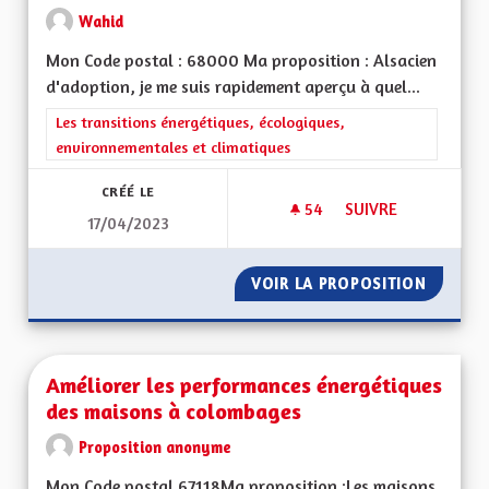
Wahid
Mon Code postal : 68000 Ma proposition : Alsacien
d'adoption, je me suis rapidement aperçu à quel...
Filtrer les résultats de la catégorie : Les transitions énergéti
Les transitions énergétiques, écologiques,
environnementales et climatiques
CRÉÉ LE
54
54 ABONNÉS
SUIVRE
17/04/2023
AMÉLIORER DAVANTA
VOIR LA PROPOSITION
AMÉLIO
Améliorer les performances énergétiques
des maisons à colombages
Proposition anonyme
Mon Code postal 67118Ma proposition :Les maisons