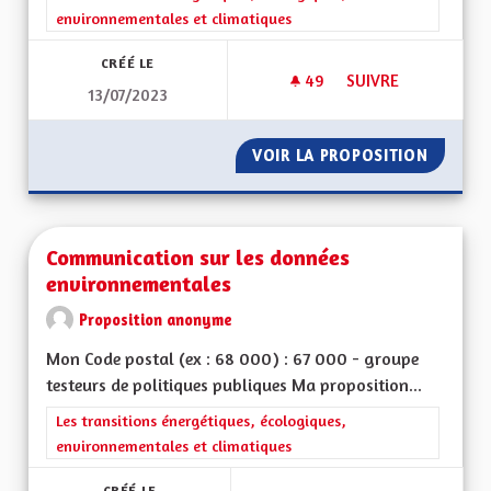
environnementales et climatiques
CRÉÉ LE
49
49 ABONNÉS
SUIVRE
13/07/2023
COLORER LES PISTE
VOIR LA PROPOSITION
COLORE
Communication sur les données
environnementales
Proposition anonyme
Mon Code postal (ex : 68 000) : 67 000 - groupe
testeurs de politiques publiques Ma proposition...
Filtrer les résultats de la catégorie : Les transitions énergéti
Les transitions énergétiques, écologiques,
environnementales et climatiques
CRÉÉ LE