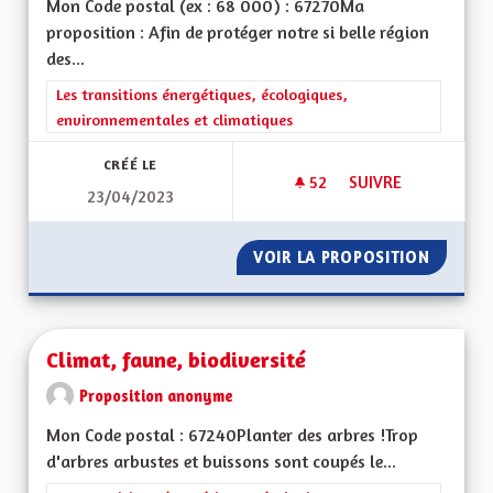
Mon Code postal (ex : 68 000) : 67270Ma
proposition : Afin de protéger notre si belle région
des...
Filtrer les résultats de la catégorie : Les transitions énergéti
Les transitions énergétiques, écologiques,
environnementales et climatiques
CRÉÉ LE
52
52 ABONNÉS
SUIVRE
23/04/2023
CIRCULER EN TER 
VOIR LA PROPOSITION
CIRCUL
Climat, faune, biodiversité
Proposition anonyme
Mon Code postal : 67240Planter des arbres !Trop
d'arbres arbustes et buissons sont coupés le...