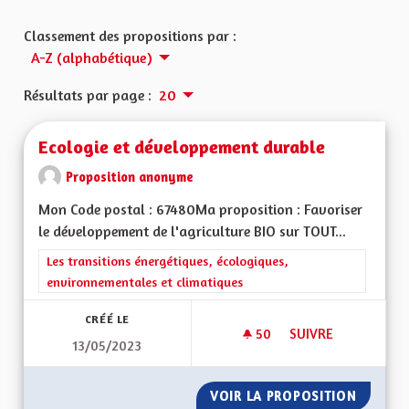
Classement des propositions par :
A-Z (alphabétique)
Résultats par page :
20
Ecologie et développement durable
Proposition anonyme
Mon Code postal : 67480Ma proposition : Favoriser
le développement de l'agriculture BIO sur TOUT...
Filtrer les résultats de la catégorie : Les transitions énergéti
Les transitions énergétiques, écologiques,
environnementales et climatiques
CRÉÉ LE
50
50 ABONNÉS
SUIVRE
13/05/2023
ECOLOGIE ET DÉVE
VOIR LA PROPOSITION
ECOLOG