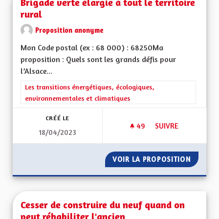
Brigade verte élargie à tout le territoire
rural
Proposition anonyme
Mon Code postal (ex : 68 000) : 68250Ma
proposition : Quels sont les grands défis pour
l’Alsace...
Filtrer les résultats de la catégorie : Les transitions énergéti
Les transitions énergétiques, écologiques,
environnementales et climatiques
CRÉÉ LE
49
49 ABONNÉS
SUIVRE
18/04/2023
BRIGADE VERTE ÉLA
VOIR LA PROPOSITION
BRIGADE
Cesser de construire du neuf quand on
peut réhabiliter l'ancien