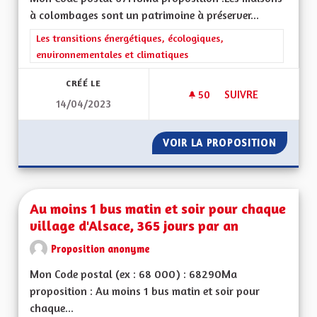
à colombages sont un patrimoine à préserver...
Filtrer les résultats de la catégorie : Les transitions énergéti
Les transitions énergétiques, écologiques,
environnementales et climatiques
CRÉÉ LE
50
50 ABONNÉS
SUIVRE
14/04/2023
AMÉLIORER LES PE
VOIR LA PROPOSITION
AMÉLIO
Au moins 1 bus matin et soir pour chaque
village d'Alsace, 365 jours par an
Proposition anonyme
Mon Code postal (ex : 68 000) : 68290Ma
proposition : Au moins 1 bus matin et soir pour
chaque...