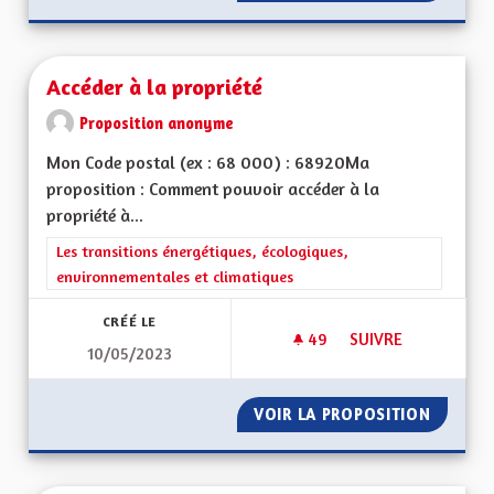
Accéder à la propriété
Proposition anonyme
Mon Code postal (ex : 68 000) : 68920Ma
proposition : Comment pouvoir accéder à la
propriété à...
Filtrer les résultats de la catégorie : Les transitions énergéti
Les transitions énergétiques, écologiques,
environnementales et climatiques
CRÉÉ LE
49
49 ABONNÉS
SUIVRE
10/05/2023
ACCÉDER À LA PROP
VOIR LA PROPOSITION
ACCÉDE