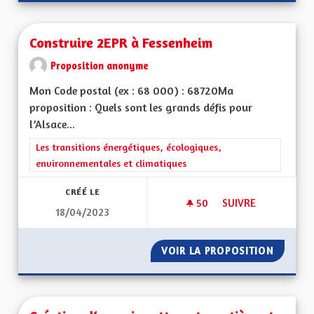
Construire 2EPR à Fessenheim
Proposition anonyme
Mon Code postal (ex : 68 000) : 68720Ma
proposition : Quels sont les grands défis pour
l’Alsace...
Filtrer les résultats de la catégorie : Les transitions énergéti
Les transitions énergétiques, écologiques,
environnementales et climatiques
CRÉÉ LE
50
50 ABONNÉS
SUIVRE
18/04/2023
CONSTRUIRE 2EPR 
VOIR LA PROPOSITION
CONSTR