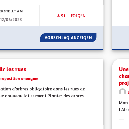
bnisse nach Kategorie filtern:
Erge
ERSTELLT AM
51
51 FOLLOWER
FOLGEN
12/06/2023
ZONES NATURA 2000
VORSCHLAG ANZEIGEN
ZONES NATURA 2
ir les rues
Une
cha
Proposition anonyme
proj
ation d’arbres obligatoire dans les rues de
e nouveau lotissement.Planter des arbres...
Mon 
l'Als
bnisse nach Kategorie filtern:
Erge