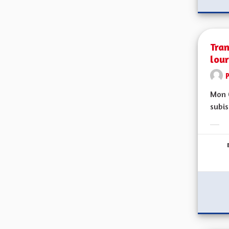
Tran
lou
Mon 
subis
Erge