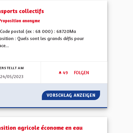
sports collectifs
Proposition anonyme
Code postal (ex : 68 000) : 68720Ma
sition : Quels sont les grands défis pour
ace...
bnisse nach Kategorie filtern:
ERSTELLT AM
49
49 FOLLOWER
FOLGEN
24/05/2023
TRANSPORTS COLLECTIFS
ABLES
VORSCHLAG ANZEIGEN
TRANSPORTS COL
nsition agricole économe en eau