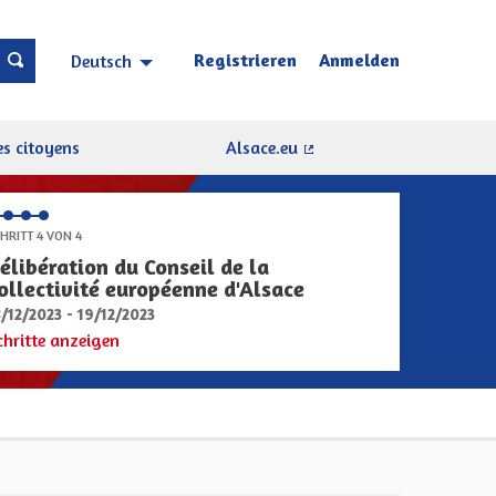
Registrieren
Anmelden
Deutsch
Choisir la langue
Sprache wählen
s citoyens
Alsace.eu
(Externer Link)
HRITT 4 VON 4
élibération du Conseil de la
ollectivité européenne d'Alsace
8/12/2023 - 19/12/2023
chritte anzeigen