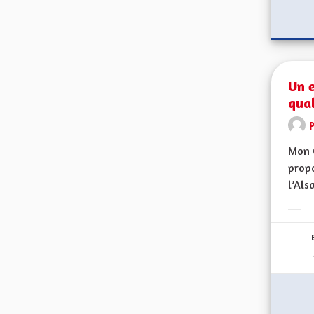
Un 
qual
Mon 
propo
l’Alsa
Erge