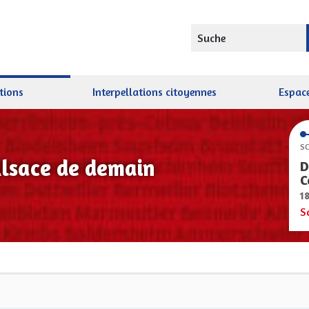
Suche
tions
Interpellations citoyennes
Espace
SC
Alsace de demain
D
C
1
S