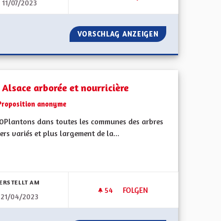
11/07/2023
NNE AU PROFIT DE LA RÉSILIENCE ET DE L'ÉCONOMIE LOCALE
UNE ALSACE RÉSILIENTE FAC
ALE ALSACIENNE AU PROFIT DE LA RÉSILIENCE ET DE L'ÉCON
VORSCHLAG ANZEIGEN
UNE ALSACE RÉSI
 Alsace arborée et nourricière
Proposition anonyme
0Plantons dans toutes les communes des arbres
iers variés et plus largement de la...
bnisse nach Kategorie filtern:
ERSTELLT AM
54
54 FOLLOWER
FOLGEN
21/04/2023
PLANS CLIMAT AIR ÉNERGIE AUX RÉALITÉS SYSTÉMIQUES
UNE ALSACE ARBORÉE ET NOU