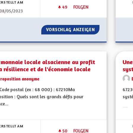
ERSTELLT AM
49
49 FOLLOWER
FOLGEN
08/05/2023
VERDIR LES RUES
VORSCHLAG ANZEIGEN
VERDIR LES RUES
monnaie locale alsacienne au profit
Une
a résilience et de l'économie locale
sys
Proposition anonyme
Code postal (ex : 68 000) : 67210Ma
67230
sition : Quels sont les grands défis pour
systé
ce...
Erge
bnisse nach Kategorie filtern:
ERSTELLT AM
50
50 FOLLOWER
FOLGEN