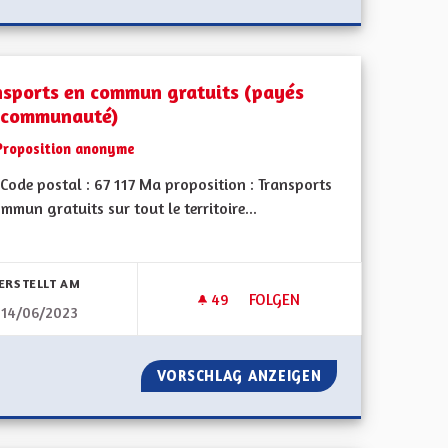
nsports en commun gratuits (payés
 communauté)
Proposition anonyme
Code postal : 67 117 Ma proposition : Transports
mmun gratuits sur tout le territoire...
bnisse nach Kategorie filtern:
ERSTELLT AM
49
49 FOLLOWER
FOLGEN
14/06/2023
 CAMIONS POIDS LOURDS
TRANSPORTS EN COMMUN GRA
TRANSIT DES CAMIONS POIDS LOURDS
VORSCHLAG ANZEIGEN
TRANSPORTS EN 