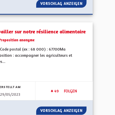
ADAPTE LES PLANS CLIMAT AIR ÉNERGIE AUX RÉALITÉS SYSTÉ
VORSCHLAG ANZEIGEN
UNE ALSACE ARB
ailler sur notre résilience alimentaire
Proposition anonyme
Code postal (ex : 68 000) : 67700Ma
osition : accompagner les agriculteurs et
s...
bnisse nach Kategorie filtern:
ERSTELLT AM
49
49 FOLLOWER
FOLGEN
29/05/2023
UNE GRANDE QUALITÉ DE VIE
TRAVAILLER SUR NOTRE RÉSIL
NT SAIN ET UNE GRANDE QUALITÉ DE VIE
VORSCHLAG ANZEIGEN
TRAVAILLER SUR 