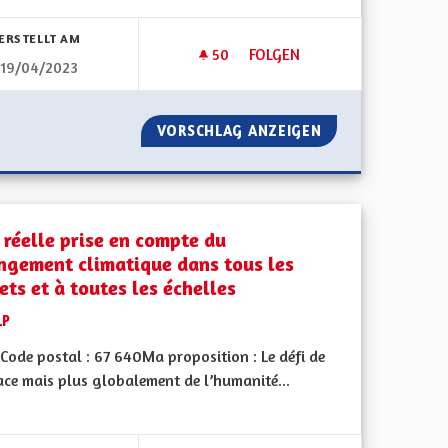
bnisse nach Kategorie filtern:
ERSTELLT AM
50
50 FOLLOWER
FOLGEN
19/04/2023
ZONE À FAIBLE ÉMISSIONS M
000
VORSCHLAG ANZEIGEN
ZONE À FAIBLE 
 réelle prise en compte du
ngement climatique dans tous les
ets et à toutes les échelles
LP
Code postal : 67 640Ma proposition : Le défi de
ace mais plus globalement de l’humanité...
bnisse nach Kategorie filtern: