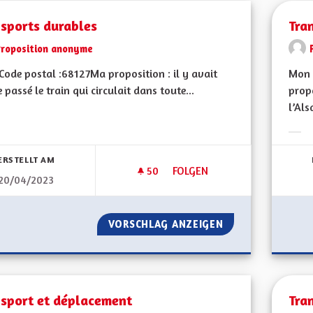
nsports durables
Tran
Proposition anonyme
ode postal :68127Ma proposition : il y avait
Mon 
e passé le train qui circulait dans toute...
propo
l’Als
bnisse nach Kategorie filtern:
Erge
ERSTELLT AM
50
50 FOLLOWER
FOLGEN
20/04/2023
TRANSPORTS DURABLES
VORSCHLAG ANZEIGEN
TRANSPORTS DUR
nsport et déplacement
Tra