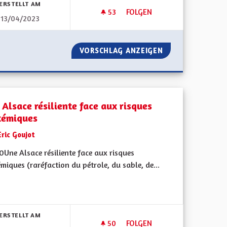
ERSTELLT AM
53
53 FOLLOWER
FOLGEN
13/04/2023
UNE RÉELLE PRISE EN COMPT
VORSCHLAG ANZEIGEN
UNE RÉELLE PRI
 Alsace résiliente face aux risques
témiques
Eric Goujot
Une Alsace résiliente face aux risques
miques (raréfaction du pétrole, du sable, de...
bnisse nach Kategorie filtern:
ERSTELLT AM
50
50 FOLLOWER
FOLGEN