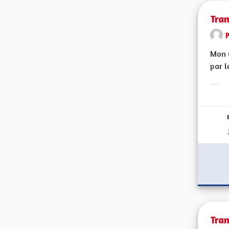
Tra
Mon C
par l
Erge
Tra