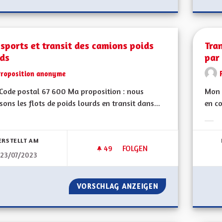
sports et transit des camions poids
Tra
rds
par
Proposition anonyme
Code postal 67 600 Ma proposition : nous
Mon 
sons les flots de poids lourds en transit dans...
en co
bnisse nach Kategorie filtern:
Erge
ERSTELLT AM
49
49 FOLLOWER
FOLGEN
23/07/2023
TRANSPORTS ET TRANSIT DES
VORSCHLAG ANZEIGEN
TRANSPORTS ET 