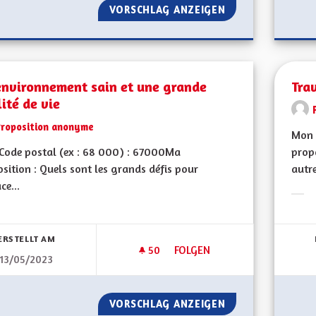
VORSCHLAG ANZEIGEN
UNE ALSACE QUI 
environnement sain et une grande
Trav
ité de vie
Proposition anonyme
Mon 
Code postal (ex : 68 000) : 67000Ma
prop
sition : Quels sont les grands défis pour
autre
ce...
Erge
bnisse nach Kategorie filtern:
ERSTELLT AM
50
50 FOLLOWER
FOLGEN
13/05/2023
UN ENVIRONNEMENT SAIN ET 
VORSCHLAG ANZEIGEN
UN ENVIRONNEME