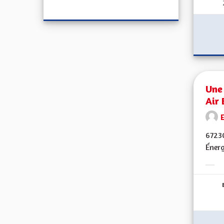
Une 
Air 
E
67230
Énerg
Erge