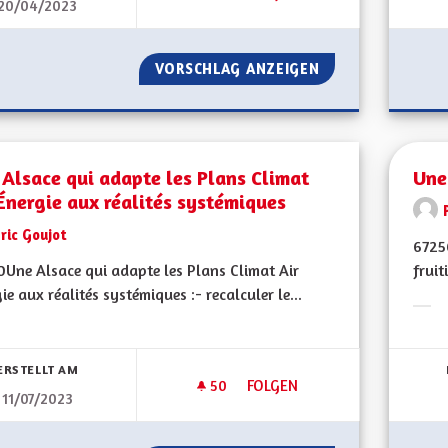
20/04/2023
UNE MONNAIE LOCALE ALSACIE
VORSCHLAG ANZEIGEN
UNE MONNAIE LOC
Alsace qui adapte les Plans Climat
Une
Énergie aux réalités systémiques
ric Goujot
6725
Une Alsace qui adapte les Plans Climat Air
fruit
ie aux réalités systémiques :- recalculer le...
Erge
bnisse nach Kategorie filtern:
ERSTELLT AM
50
50 FOLLOWER
FOLGEN
11/07/2023
UNE ALSACE QUI ADAPTE LES 