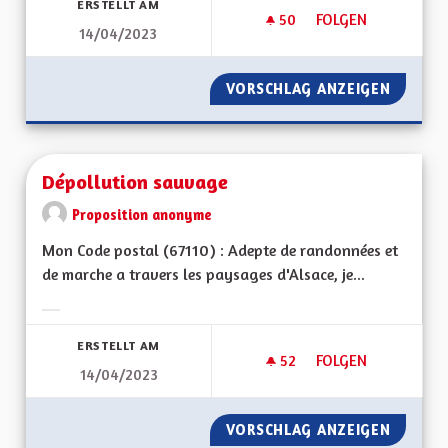
ERSTELLT AM
50
50 FOLLOWER
FOLGEN
14/04/2023
CLIMAT, FAUNE, BIO
VORSCHLAG ANZEIGEN
CLIMAT,
Dépollution sauvage
Proposition anonyme
Mon Code postal (67110) : Adepte de randonnées et
de marche a travers les paysages d'Alsace, je...
Ergebnisse nach Kategorie filtern:
ERSTELLT AM
52
52 FOLLOWER
FOLGEN
14/04/2023
DÉPOLLUTION SAU
VORSCHLAG ANZEIGEN
DÉPOLL