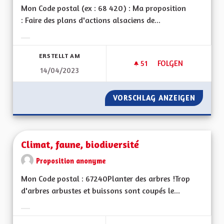
Mon Code postal (ex : 68 420) : Ma proposition
: Faire des plans d'actions alsaciens de...
Ergebnisse nach Kategorie filtern:
ERSTELLT AM
51
51 FOLLOWER
FOLGEN
14/04/2023
PLANS ALSACIENS D
VORSCHLAG ANZEIGEN
PLANS A
Climat, faune, biodiversité
Proposition anonyme
Mon Code postal : 67240Planter des arbres !Trop
d'arbres arbustes et buissons sont coupés le...
Ergebnisse nach Kategorie filtern: