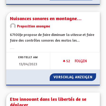
Nuisances sonores en montagne…
Proposition anonyme
67100Je propose de faire diminuer la vitesse et faire
faire des contrôles sonores des motos les...
Ergebnisse nach Kategorie filtern:
ERSTELLT AM
52
52 FOLLOWER
FOLGEN
13/04/2023
NUISANCES SONOR
VORSCHLAG ANZEIGEN
NUISAN
Etre innovant dans les libertés de se
déplacer