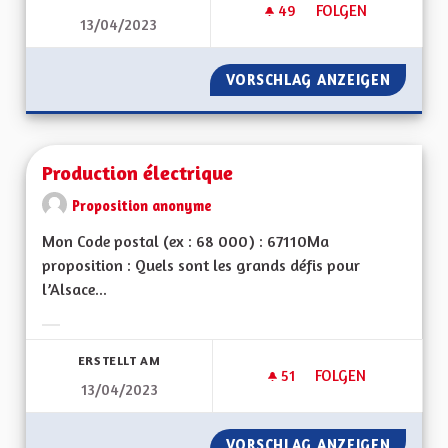
49
49 FOLLOWER
FOLGEN
13/04/2023
LE TEMPS DES ÉCON
VORSCHLAG ANZEIGEN
LE TEM
Production électrique
Proposition anonyme
Mon Code postal (ex : 68 000) : 67110Ma
proposition : Quels sont les grands défis pour
l’Alsace...
Ergebnisse nach Kategorie filtern:
ERSTELLT AM
51
51 FOLLOWER
FOLGEN
13/04/2023
PRODUCTION ÉLEC
VORSCHLAG ANZEIGEN
PRODUC