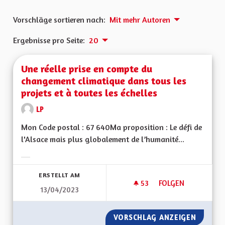
Vorschläge sortieren nach:
Mit mehr Autoren
Ergebnisse pro Seite:
20
Une réelle prise en compte du
changement climatique dans tous les
projets et à toutes les échelles
LP
Mon Code postal : 67 640Ma proposition : Le défi de
l'Alsace mais plus globalement de l’humanité...
Ergebnisse nach Kategorie filtern:
ERSTELLT AM
53
53 FOLLOWER
FOLGEN
13/04/2023
UNE RÉELLE PRISE 
VORSCHLAG ANZEIGEN
UNE RÉ