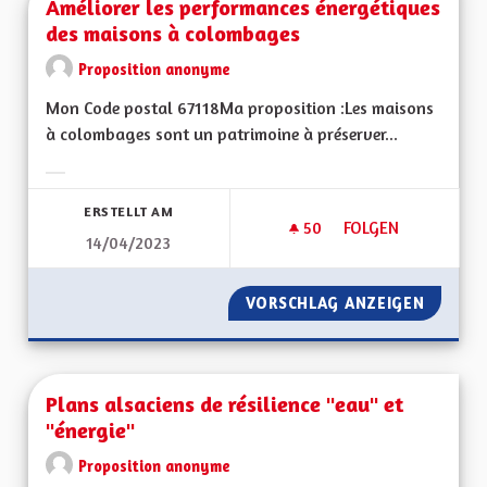
Améliorer les performances énergétiques
des maisons à colombages
Proposition anonyme
Mon Code postal 67118Ma proposition :Les maisons
à colombages sont un patrimoine à préserver...
Ergebnisse nach Kategorie filtern:
ERSTELLT AM
50
50 FOLLOWER
FOLGEN
14/04/2023
AMÉLIORER LES PE
VORSCHLAG ANZEIGEN
AMÉLIO
Plans alsaciens de résilience "eau" et
"énergie"
Proposition anonyme