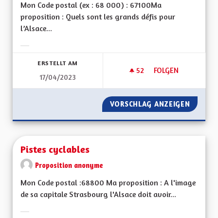
Mon Code postal (ex : 68 000) : 67100Ma
proposition : Quels sont les grands défis pour
l’Alsace...
Ergebnisse nach Kategorie filtern:
ERSTELLT AM
52
52 FOLLOWER
FOLGEN
17/04/2023
LE REPLI SUR SOI N
VORSCHLAG ANZEIGEN
LE REPL
Pistes cyclables
Proposition anonyme
Mon Code postal :68800 Ma proposition : A l'image
de sa capitale Strasbourg l'Alsace doit avoir...
Ergebnisse nach Kategorie filtern: