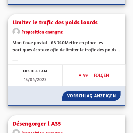
Limiter le trafic des poids lourds
Proposition anonyme
Mon Code postal : 68 740Mettre en place les
portiques écotaxe afin de limiter le trafic des poids...
Ergebnisse nach Kategorie filtern:
ERSTELLT AM
49
49 FOLLOWER
FOLGEN
15/04/2023
LIMITER LE TRAFIC
VORSCHLAG ANZEIGEN
LIMITER
Désengorger l A35