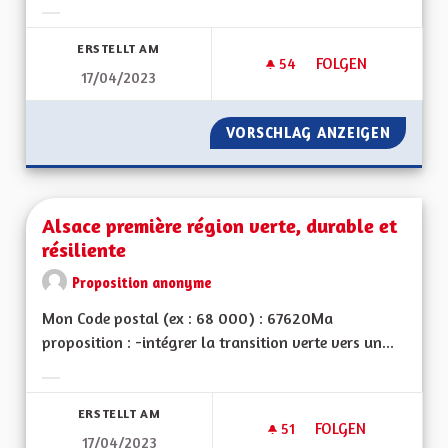
Ergebnisse nach Kategorie filtern:
ERSTELLT AM
54
54 FOLLOWER
FOLGEN
17/04/2023
AMÉLIORER DAVANTA
VORSCHLAG ANZEIGEN
AMÉLIO
Alsace première région verte, durable et
résiliente
Proposition anonyme
Mon Code postal (ex : 68 000) : 67620Ma
proposition : -intégrer la transition verte vers un...
Ergebnisse nach Kategorie filtern:
ERSTELLT AM
51
51 FOLLOWER
FOLGEN
17/04/2023
ALSACE PREMIÈRE R