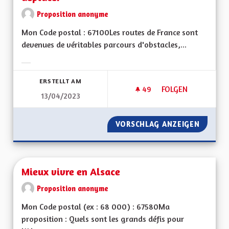
Proposition anonyme
Mon Code postal : 67100Les routes de France sont
devenues de véritables parcours d'obstacles,...
Ergebnisse nach Kategorie filtern:
ERSTELLT AM
49
49 FOLLOWER
FOLGEN
13/04/2023
ETRE INNOVANT DAN
VORSCHLAG ANZEIGEN
ETRE I
Mieux vivre en Alsace
Proposition anonyme
Mon Code postal (ex : 68 000) : 67580Ma
proposition : Quels sont les grands défis pour