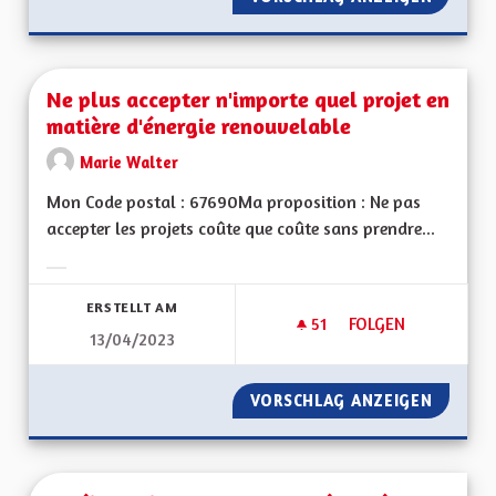
Ne plus accepter n'importe quel projet en
matière d'énergie renouvelable
Marie Walter
Mon Code postal : 67690Ma proposition : Ne pas
accepter les projets coûte que coûte sans prendre...
Ergebnisse nach Kategorie filtern:
ERSTELLT AM
51
51 FOLLOWER
FOLGEN
13/04/2023
NE PLUS ACCEPTER
VORSCHLAG ANZEIGEN
NE PLU