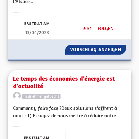
l’Alsace...
Ergebnisse nach Kategorie filtern:
ERSTELLT AM
51
51 FOLLOWER
FOLGEN
13/04/2023
MIEUX VIVRE EN AL
VORSCHLAG ANZEIGEN
MIEUX 
Le temps des économies d’énergie est
d’actualité
Teilnehmer gelöscht
Comment y faire face ?Deux solutions s’offrent à
nous : 1) Essayez de nous mettre à réduire notre...
Ergebnisse nach Kategorie filtern:
ERSTELLT AM