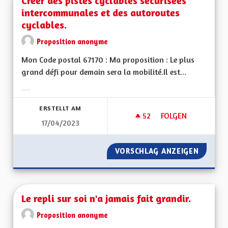
Créer des pistes cyclables sécurisées
intercommunales et des autoroutes
cyclables.
Proposition anonyme
Mon Code postal 67170 : Ma proposition : Le plus
grand défi pour demain sera la mobilité.Il est...
Ergebnisse nach Kategorie filtern:
ERSTELLT AM
52
52 FOLLOWER
FOLGEN
17/04/2023
CRÉER DES PISTES
VORSCHLAG ANZEIGEN
CRÉER 
Le repli sur soi n'a jamais fait grandir.
Proposition anonyme