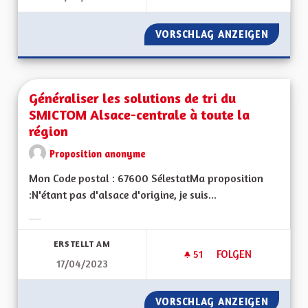
VORSCHLAG ANZEIGEN
ALSACE
Généraliser les solutions de tri du
SMICTOM Alsace-centrale à toute la
région
Proposition anonyme
Mon Code postal : 67600 SélestatMa proposition
:N'étant pas d'alsace d'origine, je suis...
Ergebnisse nach Kategorie filtern:
ERSTELLT AM
51
51 FOLLOWER
FOLGEN
17/04/2023
GÉNÉRALISER LES 
VORSCHLAG ANZEIGEN
GÉNÉRA