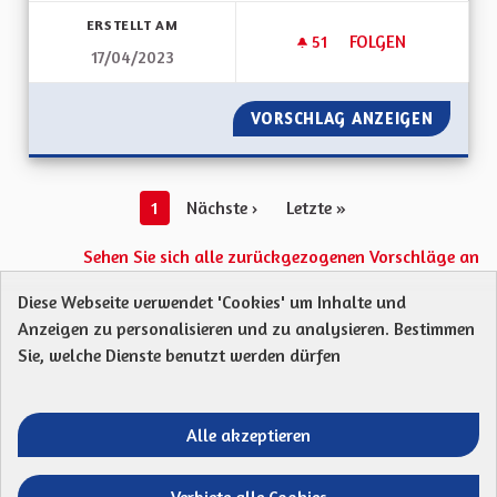
ERSTELLT AM
51
51 FOLLOWER
FOLGEN
17/04/2023
PISTES CYCLABLES
VORSCHLAG ANZEIGEN
PISTES
1
Nächste ›
Letzte »
Sehen Sie sich alle zurückgezogenen Vorschläge an
Diese Webseite verwendet 'Cookies' um Inhalte und
Anzeigen zu personalisieren und zu analysieren. Bestimmen
Protection des Données
Charte de contribution
Sie, welche Dienste benutzt werden dürfen
Mentions légales
Was sind Gremien?
Standardtitel für terms-and-conditions
Standardtitel für initiatives
Alle akzeptieren
Open Data Dateien herunterladen
Entre vos mains - Collectivité européenne 
Entre vos mains - Collectivité euro
Entre vos mains - Collectivité
Entre vos mains - Collect