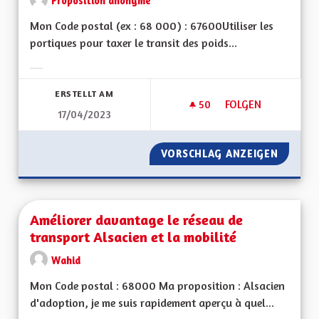
Proposition anonyme
Mon Code postal (ex : 68 000) : 67600Utiliser les
portiques pour taxer le transit des poids...
Ergebnisse nach Kategorie filtern:
ERSTELLT AM
50
50 FOLLOWER
FOLGEN
17/04/2023
DÉSENGORGER L A
VORSCHLAG ANZEIGEN
DÉSENG
Améliorer davantage le réseau de
transport Alsacien et la mobilité
Wahid
Mon Code postal : 68000 Ma proposition : Alsacien
d'adoption, je me suis rapidement aperçu à quel...