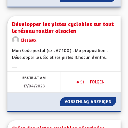
Développer les pistes cyclables sur tout
le réseau routier alsacien
Clezieux
Mon Code postal (ex : 67 100) : Ma proposition :
Développer le vélo et ses pistes !Chacun d’entre...
Ergebnisse nach Kategorie filtern:
ERSTELLT AM
51
51 FOLLOWER
FOLGEN
17/04/2023
DÉVELOPPER LES PI
VORSCHLAG ANZEIGEN
DÉVELO