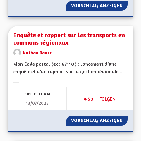
VORSCHLAG ANZEIGEN
RÉNOVA
Enquête et rapport sur les transports en
communs régionaux
Nathan Bauer
Mon Code postal (ex : 67110) : Lancement d’une
enquête et d’un rapport sur la gestion régionale...
Ergebnisse nach Kategorie filtern:
ERSTELLT AM
50
50 FOLLOWER
FOLGEN
13/07/2023
ENQUÊTE ET RAPP
VORSCHLAG ANZEIGEN
ENQUÊT