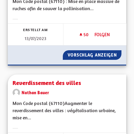
Mon Code postal (67110) : Mise en place massive de
ruches afin de sauver la pollinisation...
Ergebnisse nach Kategorie filtern:
ERSTELLT AM
50
50 FOLLOWER
FOLGEN
13/07/2023
SAUVER LA POLLIN
VORSCHLAG ANZEIGEN
SAUVER
Reverdissement des villes
Nathan Bauer
Mon Code postal (67110) Augmenter le
reverdissement des villes : végétalisation urbaine,
mise en...
Ergebnisse nach Kategorie filtern: