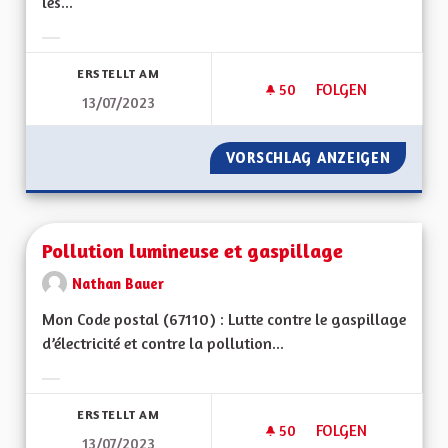
les...
Ergebnisse nach Kategorie filtern:
ERSTELLT AM
50
50 FOLLOWER
FOLGEN
13/07/2023
PANNEAUX PHOTOVO
VORSCHLAG ANZEIGEN
PANNEA
Pollution lumineuse et gaspillage
Nathan Bauer
Mon Code postal (67110) : Lutte contre le gaspillage
d’électricité et contre la pollution...
Ergebnisse nach Kategorie filtern:
ERSTELLT AM
50
50 FOLLOWER
FOLGEN
13/07/2023
POLLUTION LUMINE