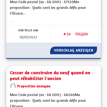
Mon Code postal (ex : 68 000) : 67120Ma
proposition : Quels sont les grands défis pour
l’Alsace...
Ergebnisse nach Kategorie filtern:
ERSTELLT AM
50
50 FOLLOWER
FOLGEN
07/07/2023
SAUVEGARDER LES R
VORSCHLAG ANZEIGEN
SAUVEG
Cesser de construire du neuf quand on
peut réhabiliter l'ancien
Proposition anonyme
Mon Code postal (ex : 68 000) : 68260Ma
proposition : Quels sont les grands défis pour
l’Alsace...