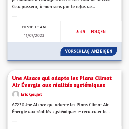
Cela passera, à mon sens par le refus de...
Ergebnisse nach Kategorie filtern:
ERSTELLT AM
49
49 FOLLOWER
FOLGEN
11/07/2023
POUR UN VIRAGE É
VORSCHLAG ANZEIGEN
POUR U
Une Alsace qui adapte les Plans Climat
Air Énergie aux réalités systémiques
Eric Goujot
67230Une Alsace qui adapte les Plans Climat Air
Énergie aux réalités systémiques :- recalculer le...
Ergebnisse nach Kategorie filtern: