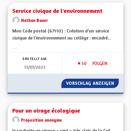
Service civique de l'environnement
Nathan Bauer
Mon Code postal (67110) : Création d’un service
civique de l’environnement au collège : encadré...
Ergebnisse nach Kategorie filtern:
ERSTELLT AM
50
50 FOLLOWER
FOLGEN
13/07/2023
SERVICE CIVIQUE D
VORSCHLAG ANZEIGEN
SERVIC
Pour un virage écologique
Proposition anonyme
Je souhaite un virage « vert » très clair de la CeA.