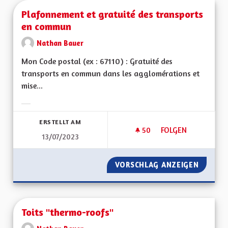
Plafonnement et gratuité des transports
en commun
Nathan Bauer
Mon Code postal (ex : 67110) : Gratuité des
transports en commun dans les agglomérations et
mise...
Ergebnisse nach Kategorie filtern:
ERSTELLT AM
50
50 FOLLOWER
FOLGEN
13/07/2023
PLAFONNEMENT ET
VORSCHLAG ANZEIGEN
PLAFON
Toits "thermo-roofs"