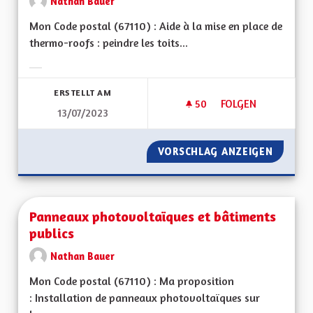
Nathan Bauer
Mon Code postal (67110) : Aide à la mise en place de
thermo-roofs : peindre les toits...
Ergebnisse nach Kategorie filtern:
ERSTELLT AM
50
50 FOLLOWER
FOLGEN
13/07/2023
TOITS "THERMO-R
VORSCHLAG ANZEIGEN
TOITS 
Panneaux photovoltaïques et bâtiments
publics
Nathan Bauer
Mon Code postal (67110) : Ma proposition
: Installation de panneaux photovoltaïques sur