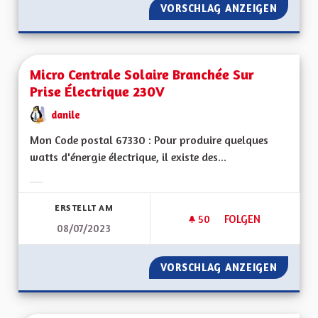
VORSCHLAG ANZEIGEN
UNE AL
Micro Centrale Solaire Branchée Sur
Prise Électrique 230V
danile
Mon Code postal 67330 : Pour produire quelques
watts d'énergie électrique, il existe des...
Ergebnisse nach Kategorie filtern:
ERSTELLT AM
50
50 FOLLOWER
FOLGEN
08/07/2023
MICRO CENTRALE S
VORSCHLAG ANZEIGEN
MICRO 