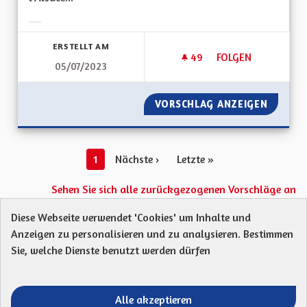
Ergebnisse nach Kategorie filtern:
ERSTELLT AM
49
49 FOLLOWER
FOLGEN
05/07/2023
CESSER DE CONSTRU
VORSCHLAG ANZEIGEN
CESSER
1
Nächste ›
Letzte »
Sehen Sie sich alle zurückgezogenen Vorschläge an
Diese Webseite verwendet 'Cookies' um Inhalte und
Anzeigen zu personalisieren und zu analysieren. Bestimmen
Protection des Données
Charte de contribution
Sie, welche Dienste benutzt werden dürfen
Mentions légales
Was sind Gremien?
Standardtitel für terms-and-conditions
Standardtitel für initiatives
Alle akzeptieren
Open Data Dateien herunterladen