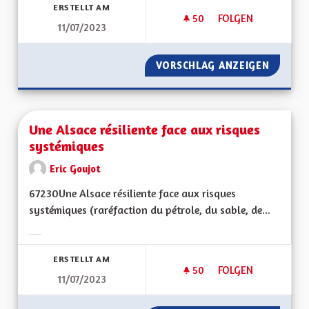
ERSTELLT AM
50
50 FOLLOWER
FOLGEN
11/07/2023
UNE ALSACE QUI AD
VORSCHLAG ANZEIGEN
UNE AL
Une Alsace résiliente face aux risques
systémiques
Eric Goujot
67230Une Alsace résiliente face aux risques
systémiques (raréfaction du pétrole, du sable, de...
Ergebnisse nach Kategorie filtern:
ERSTELLT AM
50
50 FOLLOWER
FOLGEN
11/07/2023
UNE ALSACE RÉSILI