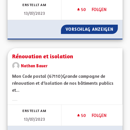
ERSTELLT AM
50
50 FOLLOWER
FOLGEN
13/07/2023
REVERDISSEMENT D
VORSCHLAG ANZEIGEN
REVERD
Rénovation et isolation
Nathan Bauer
Mon Code postal (67110)Grande campagne de
rénovation et d’isolation de nos bâtiments publics
et...
Ergebnisse nach Kategorie filtern:
ERSTELLT AM
50
50 FOLLOWER
FOLGEN
13/07/2023
RÉNOVATION ET IS