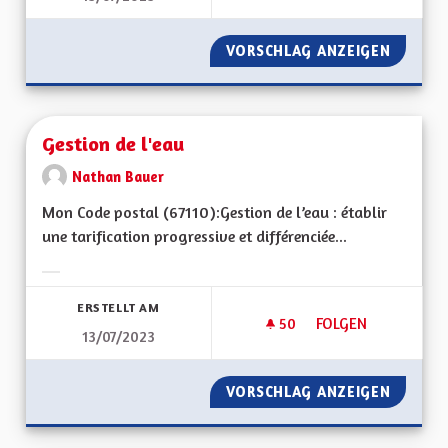
VORSCHLAG ANZEIGEN
POLLUT
Gestion de l'eau
Nathan Bauer
Mon Code postal (67110):Gestion de l’eau : établir
une tarification progressive et différenciée...
Ergebnisse nach Kategorie filtern:
ERSTELLT AM
50
50 FOLLOWER
FOLGEN
13/07/2023
GESTION DE L'EAU
VORSCHLAG ANZEIGEN
GESTIO