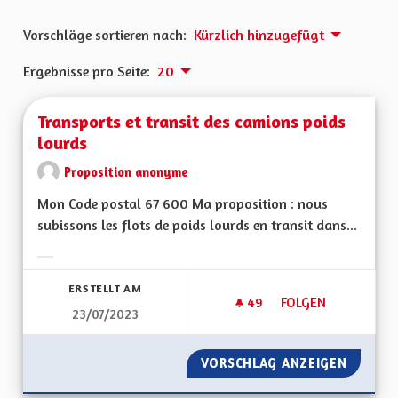
Vorschläge sortieren nach:
Kürzlich hinzugefügt
Ergebnisse pro Seite:
20
Transports et transit des camions poids
lourds
Proposition anonyme
Mon Code postal 67 600 Ma proposition : nous
subissons les flots de poids lourds en transit dans...
Ergebnisse nach Kategorie filtern:
ERSTELLT AM
49
49 FOLLOWER
FOLGEN
23/07/2023
TRANSPORTS ET TR
VORSCHLAG ANZEIGEN
TRANSP