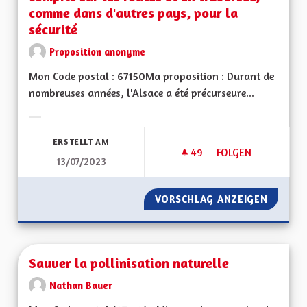
comme dans d'autres pays, pour la
sécurité
Proposition anonyme
Mon Code postal : 67150Ma proposition : Durant de
nombreuses années, l'Alsace a été précurseure...
Ergebnisse nach Kategorie filtern:
ERSTELLT AM
49
49 FOLLOWER
FOLGEN
13/07/2023
COLORER LES PISTE
VORSCHLAG ANZEIGEN
COLORE
Sauver la pollinisation naturelle
Nathan Bauer