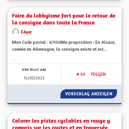
Faire du lobbyisme fort pour le retour de
la consigne dans toute la France
Edgar
Mon Code postal : 67150Ma proposition : En Alsace,
comme en Allemagne, la consigne existe et est...
Ergebnisse nach Kategorie filtern:
ERSTELLT AM
50
50 FOLLOWER
FOLGEN
15/07/2023
FAIRE DU LOBBYISM
VORSCHLAG ANZEIGEN
FAIRE 
Colorer les pistes cyclables en rouge y
compris sur les routes et en traversée,