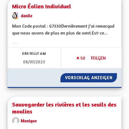
Micro Éolien Individuel
danile
Mon Code postal : 67330Dernièrement j'ai remarqué
que nous avons de plus en plus de vent.Est-ce...
Ergebnisse nach Kategorie filtern:
ERSTELLT AM
50
50 FOLLOWER
FOLGEN
08/07/2023
MICRO ÉOLIEN INDI
VORSCHLAG ANZEIGEN
MICRO 
Sauvegarder les rivières et les seuils des
moulins
Monique