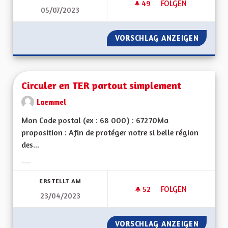
49
49 FOLLOWER
FOLGEN
05/07/2023
CESSER DE CONSTRU
VORSCHLAG ANZEIGEN
CESSER
Circuler en TER partout simplement
Laemmel
Mon Code postal (ex : 68 000) : 67270Ma
proposition : Afin de protéger notre si belle région
des...
Ergebnisse nach Kategorie filtern:
ERSTELLT AM
52
52 FOLLOWER
FOLGEN
23/04/2023
CIRCULER EN TER 
VORSCHLAG ANZEIGEN
CIRCUL