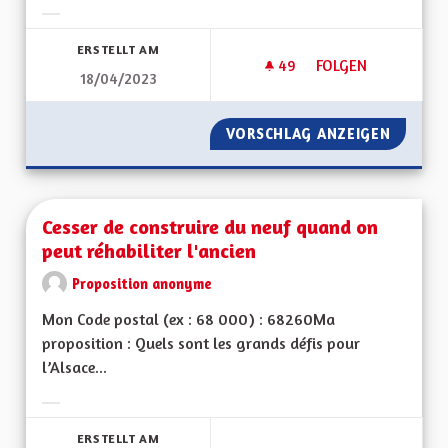
Ergebnisse nach Kategorie filtern:
ERSTELLT AM
49
49 FOLLOWER
FOLGEN
18/04/2023
BRIGADE VERTE ÉLA
VORSCHLAG ANZEIGEN
BRIGADE
Cesser de construire du neuf quand on
peut réhabiliter l'ancien
Proposition anonyme
Mon Code postal (ex : 68 000) : 68260Ma
proposition : Quels sont les grands défis pour
l’Alsace...
Ergebnisse nach Kategorie filtern:
ERSTELLT AM