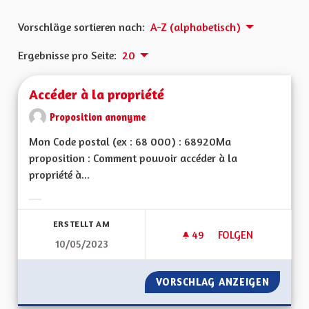
Vorschläge sortieren nach:
A-Z (alphabetisch)
Ergebnisse pro Seite:
20
Accéder à la propriété
Proposition anonyme
Mon Code postal (ex : 68 000) : 68920Ma
proposition : Comment pouvoir accéder à la
propriété à...
Ergebnisse nach Kategorie filtern:
ERSTELLT AM
49
49 FOLLOWER
FOLGEN
10/05/2023
ACCÉDER À LA PROP
VORSCHLAG ANZEIGEN
ACCÉDE