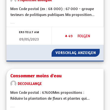
Mon Code postal (ex : 68 000) : 67 000 - groupe
testeurs de politiques publiques Ma proposition...
Ergebnisse nach Kategorie filtern:
ERSTELLT AM
49
49 FOLLOWER
FOLGEN
09/05/2023
COMMUNICATION S
VORSCHLAG ANZEIGEN
COMMUN
Consommer moins d'eau
DECOULLANGE
Mon Code postal : 67600Mes propositions :
Réduire la plantation de fleurs et plantes qui...
Ergebnisse nach Kategorie filtern: