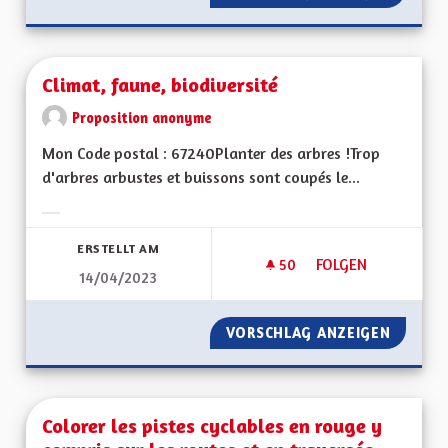
Climat, faune, biodiversité
Proposition anonyme
Mon Code postal : 67240Planter des arbres !Trop
d'arbres arbustes et buissons sont coupés le...
Ergebnisse nach Kategorie filtern:
ERSTELLT AM
50
50 FOLLOWER
FOLGEN
14/04/2023
CLIMAT, FAUNE, BIO
VORSCHLAG ANZEIGEN
CLIMAT,
Colorer les pistes cyclables en rouge y