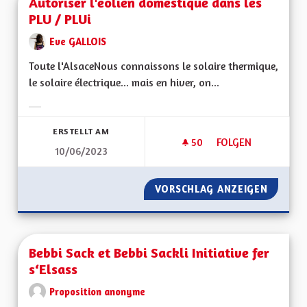
Autoriser l'éolien domestique dans les
PLU / PLUi
Eve GALLOIS
Toute l'AlsaceNous connaissons le solaire thermique,
le solaire électrique... mais en hiver, on...
Ergebnisse nach Kategorie filtern:
ERSTELLT AM
50
50 FOLLOWER
FOLGEN
10/06/2023
AUTORISER L'ÉOLIE
VORSCHLAG ANZEIGEN
AUTORI
Bebbi Sack et Bebbi Sackli Initiative fer
s‘Elsass
Proposition anonyme