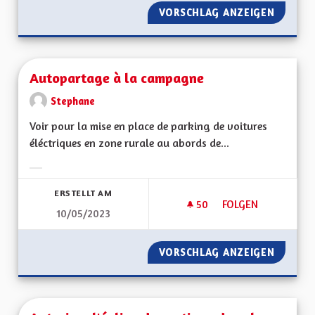
VORSCHLAG ANZEIGEN
AUTONO
Autopartage à la campagne
Stephane
Voir pour la mise en place de parking de voitures
éléctriques en zone rurale au abords de...
Ergebnisse nach Kategorie filtern:
ERSTELLT AM
50
50 FOLLOWER
FOLGEN
10/05/2023
AUTOPARTAGE À L
VORSCHLAG ANZEIGEN
AUTOPA