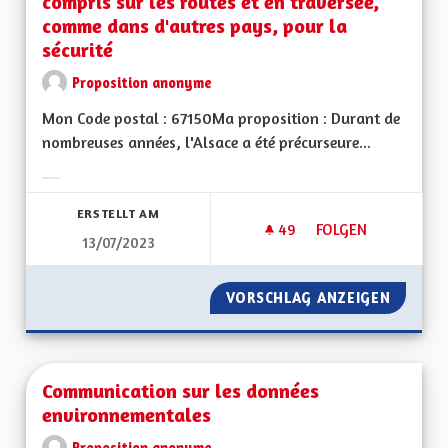
compris sur les routes et en traversée,
comme dans d'autres pays, pour la
sécurité
Proposition anonyme
Mon Code postal : 67150Ma proposition : Durant de
nombreuses années, l'Alsace a été précurseure...
Ergebnisse nach Kategorie filtern:
ERSTELLT AM
49
49 FOLLOWER
FOLGEN
13/07/2023
COLORER LES PISTE
VORSCHLAG ANZEIGEN
COLORE
Communication sur les données
environnementales
Proposition anonyme