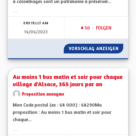
à colombages sont un patrimoine à préserver...
Ergebnisse nach Kategorie filtern:
ERSTELLT AM
50
50 FOLLOWER
FOLGEN
14/04/2023
AMÉLIORER LES PE
VORSCHLAG ANZEIGEN
AMÉLIO
Au moins 1 bus matin et soir pour chaque
village d'Alsace, 365 jours par an
Proposition anonyme
Mon Code postal (ex : 68 000) : 68290Ma
proposition : Au moins 1 bus matin et soir pour
chaque...
Ergebnisse nach Kategorie filtern: