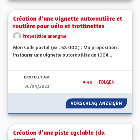
Création d‘une vignette autoroutière et
routière pour vélo et trottinettes
Proposition anonyme
Mon Code postal (ex : 68 000) : Ma proposition :
Instaurer une vignette autoroutière de 100€...
Ergebnisse nach Kategorie filtern:
ERSTELLT AM
49
49 FOLLOWER
FOLGEN
30/04/2023
CRÉATION D‘UNE V
VORSCHLAG ANZEIGEN
CRÉATI
Création d’une piste cyclable (du
concret)