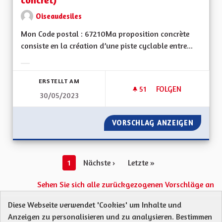
Oiseaudesiles
Mon Code postal : 67210Ma proposition concrète
consiste en la création d’une piste cyclable entre...
Ergebnisse nach Kategorie filtern:
ERSTELLT AM
51
51 FOLLOWER
FOLGEN
30/05/2023
CRÉATION D’UNE PI
VORSCHLAG ANZEIGEN
CRÉATI
1
Nächste ›
Letzte »
Sehen Sie sich alle zurückgezogenen Vorschläge an
Diese Webseite verwendet 'Cookies' um Inhalte und
Anzeigen zu personalisieren und zu analysieren. Bestimmen
Protection des Données
Charte de contribution