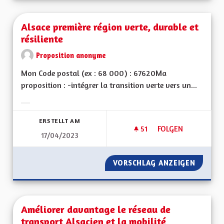
Alsace première région verte, durable et
résiliente
Proposition anonyme
Mon Code postal (ex : 68 000) : 67620Ma
proposition : -intégrer la transition verte vers un...
Ergebnisse nach Kategorie filtern:
ERSTELLT AM
51
51 FOLLOWER
FOLGEN
17/04/2023
ALSACE PREMIÈRE R
VORSCHLAG ANZEIGEN
ALSACE
Améliorer davantage le réseau de
transport Alsacien et la mobilité