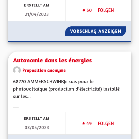
ERSTELLT AM
50
50 FOLLOWER
FOLGEN
21/04/2023
AU MOINS 1 BUS MA
VORSCHLAG ANZEIGEN
AU MOI
Autonomie dans les énergies
Proposition anonyme
68770 AMMERSCHWIHRJe suis pour le
photovoltaïque (production d'électricité) installé
sur les...
Ergebnisse nach Kategorie filtern:
ERSTELLT AM
49
49 FOLLOWER
FOLGEN
08/05/2023
AUTONOMIE DANS L