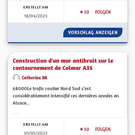
ERSTELLT AM
50
50 FOLLOWER
FOLGEN
18/04/2023
CONSOMMER MOINS
VORSCHLAG ANZEIGEN
CONSOM
Construction d'un mur antibruit sur le
contournement de Colmar A35
Catherine Mi
68000Le trafic routier Nord Sud s'est
considérablement intensifié ces dernières années en
Alsace...
Ergebnisse nach Kategorie filtern:
ERSTELLT AM
50
50 FOLLOWER
FOLGEN
01/05/2023
CONSTRUCTION D'U