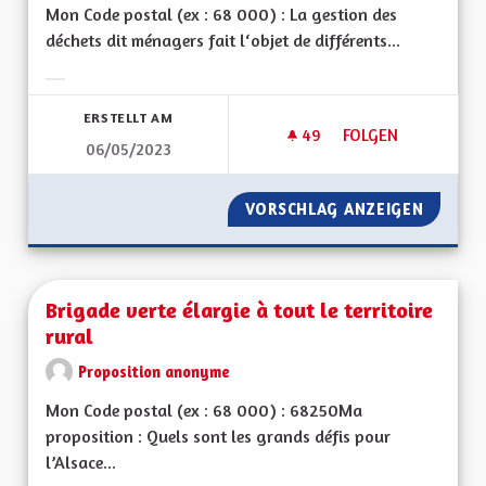
Mon Code postal (ex : 68 000) : La gestion des
déchets dit ménagers fait l‘objet de différents...
Ergebnisse nach Kategorie filtern:
ERSTELLT AM
49
49 FOLLOWER
FOLGEN
06/05/2023
BEBBI SACK ET BEBBI
VORSCHLAG ANZEIGEN
BEBBI S
Brigade verte élargie à tout le territoire
rural
Proposition anonyme
Mon Code postal (ex : 68 000) : 68250Ma
proposition : Quels sont les grands défis pour
l’Alsace...