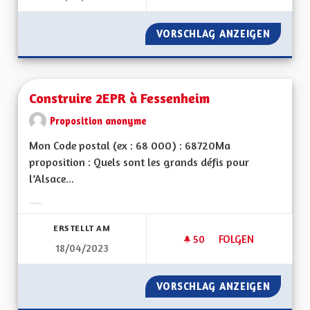
VORSCHLAG ANZEIGEN
CONSTR
Construire 2EPR à Fessenheim
Proposition anonyme
Mon Code postal (ex : 68 000) : 68720Ma
proposition : Quels sont les grands défis pour
l’Alsace...
Ergebnisse nach Kategorie filtern:
ERSTELLT AM
50
50 FOLLOWER
FOLGEN
18/04/2023
CONSTRUIRE 2EPR 
VORSCHLAG ANZEIGEN
CONSTR