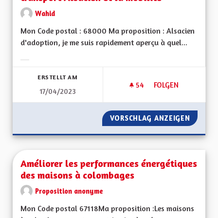
Wahid
Mon Code postal : 68000 Ma proposition : Alsacien
d'adoption, je me suis rapidement aperçu à quel...
Ergebnisse nach Kategorie filtern:
ERSTELLT AM
54
54 FOLLOWER
FOLGEN
17/04/2023
AMÉLIORER DAVANTA
VORSCHLAG ANZEIGEN
AMÉLIO
Améliorer les performances énergétiques
des maisons à colombages
Proposition anonyme
Mon Code postal 67118Ma proposition :Les maisons