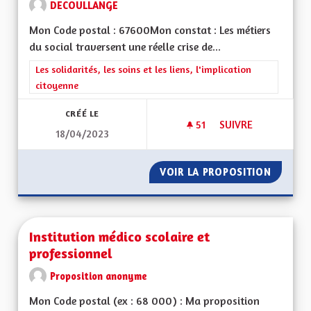
DECOULLANGE
Mon Code postal : 67600Mon constat : Les métiers
du social traversent une réelle crise de...
Filtrer les résultats de la catégorie : Les solidarités, les soins e
Les solidarités, les soins et les liens, l'implication
citoyenne
CRÉÉ LE
51
51 ABONNÉS
SUIVRE
18/04/2023
L'ATTRACTIVITÉ DE
VOIR LA PROPOSITION
L'ATTRA
Institution médico scolaire et
professionnel
Proposition anonyme
Mon Code postal (ex : 68 000) : Ma proposition