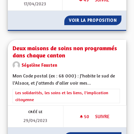
17/04/2023
METTRE EN PLACE 
VOIR LA PROPOSITION
METTRE
Deux maisons de soins non programmés
dans chaque canton
Ségolène Fausten
Mon Code postal (ex : 68 000) : J'habite le sud de
l'Alsace, et j'attends d'aller voir mes...
Filtrer les résultats de la catégorie : Les solidarités, les soins e
Les solidarités, les soins et les liens, l'implication
citoyenne
CRÉÉ LE
50
50 ABONNÉS
SUIVRE
29/04/2023
DEUX MAISONS DE