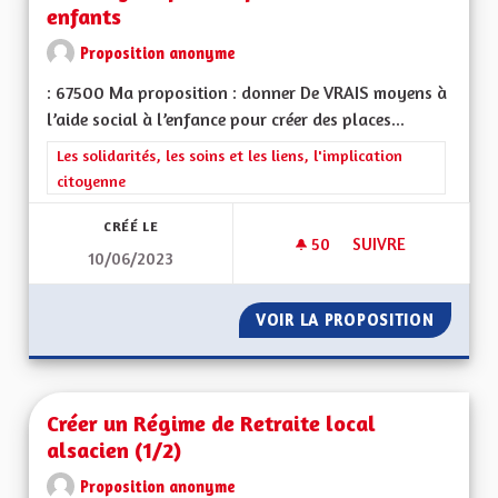
enfants
Proposition anonyme
: 67500 Ma proposition : donner De VRAIS moyens à
l’aide social à l’enfance pour créer des places...
Filtrer les résultats de la catégorie : Les solidarités, les soins e
Les solidarités, les soins et les liens, l'implication
citoyenne
CRÉÉ LE
50
50 ABONNÉS
SUIVRE
10/06/2023
DES MOYENS POUR 
VOIR LA PROPOSITION
DES MO
Créer un Régime de Retraite local
alsacien (1/2)
Proposition anonyme