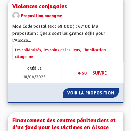
Violences conjugales
Proposition anonyme
Mon Code postal (ex : 68 000) : 67100 Ma
proposition : Quels sont les grands défis pour
l’Alsace...
Filtrer les résultats de la catégorie : Les solidarités, les soins e
Les solidarités, les soins et les liens, l'implication
citoyenne
CRÉÉ LE
50
50 ABONNÉS
SUIVRE
18/04/2023
VIOLENCES CONJUG
VOIR LA PROPOSITION
VIOLEN
Financement des centres pénitenciers et
d’un fond pour les victimes en Alsace