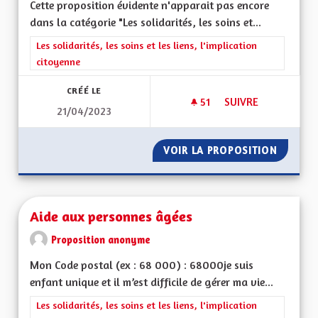
Cette proposition évidente n'apparait pas encore
dans la catégorie "Les solidarités, les soins et...
Filtrer les résultats de la catégorie : Les solidarités, les soins e
Les solidarités, les soins et les liens, l'implication
citoyenne
CRÉÉ LE
51
51 ABONNÉS
SUIVRE
21/04/2023
SORTIR DU GRAND 
VOIR LA PROPOSITION
SORTIR
Aide aux personnes âgées
Proposition anonyme
Mon Code postal (ex : 68 000) : 68000je suis
enfant unique et il m’est difficile de gérer ma vie...
Filtrer les résultats de la catégorie : Les solidarités, les soins e
Les solidarités, les soins et les liens, l'implication