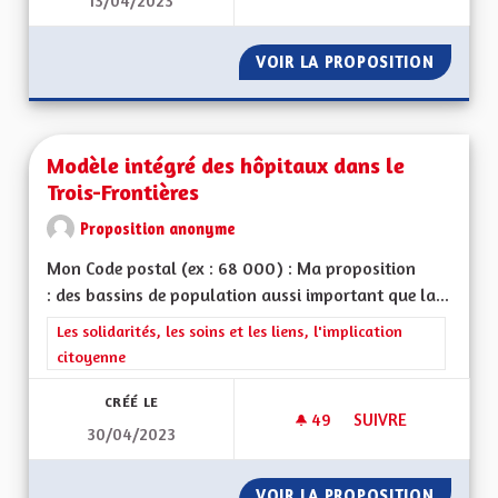
13/04/2023
MA PROPOSITION P
VOIR LA PROPOSITION
MA PRO
Modèle intégré des hôpitaux dans le
Trois-Frontières
Proposition anonyme
Mon Code postal (ex : 68 000) : Ma proposition
: des bassins de population aussi important que la...
Filtrer les résultats de la catégorie : Les solidarités, les soins e
Les solidarités, les soins et les liens, l'implication
citoyenne
CRÉÉ LE
49
49 ABONNÉS
SUIVRE
30/04/2023
MODÈLE INTÉGRÉ D
VOIR LA PROPOSITION
MODÈLE