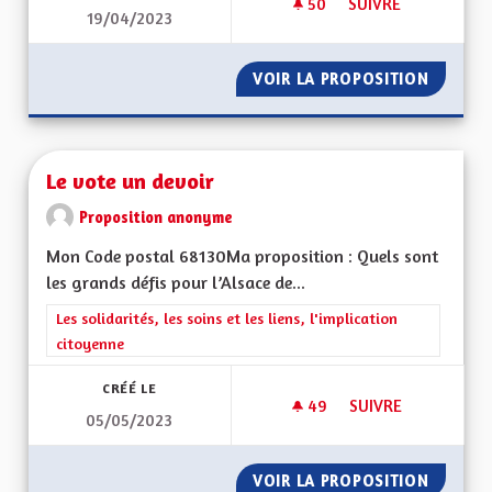
50
50 ABONNÉS
SUIVRE
19/04/2023
BIEN VIVRE POUR L
VOIR LA PROPOSITION
BIEN V
Le vote un devoir
Proposition anonyme
Mon Code postal 68130Ma proposition : Quels sont
les grands défis pour l’Alsace de...
Filtrer les résultats de la catégorie : Les solidarités, les soins e
Les solidarités, les soins et les liens, l'implication
citoyenne
CRÉÉ LE
49
49 ABONNÉS
SUIVRE
05/05/2023
LE VOTE UN DEVOI
VOIR LA PROPOSITION
LE VOT