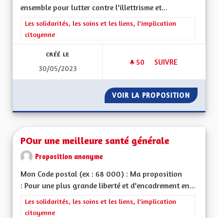
ensemble pour lutter contre l'illettrisme et...
Filtrer les résultats de la catégorie : Les solidarités, les soins e
Les solidarités, les soins et les liens, l'implication
citoyenne
CRÉÉ LE
50
50 ABONNÉS
SUIVRE
30/05/2023
AGIR ENSEMBLE POU
VOIR LA PROPOSITION
AGIR E
POur une meilleure santé générale
Proposition anonyme
Mon Code postal (ex : 68 000) : Ma proposition
: Pour une plus grande liberté et d'encadrement en...
Filtrer les résultats de la catégorie : Les solidarités, les soins e
Les solidarités, les soins et les liens, l'implication
citoyenne