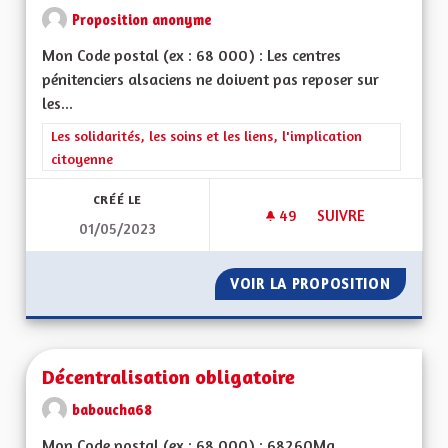
Proposition anonyme
Mon Code postal (ex : 68 000) : Les centres
pénitenciers alsaciens ne doivent pas reposer sur
les...
Filtrer les résultats de la catégorie : Les solidarités, les soins e
Les solidarités, les soins et les liens, l'implication
citoyenne
CRÉÉ LE
49
49 ABONNÉS
SUIVRE
01/05/2023
FINANCEMENT DES C
VOIR LA PROPOSITION
FINANC
Décentralisation obligatoire
baboucha68
Mon Code postal (ex : 68 000) : 68260Ma