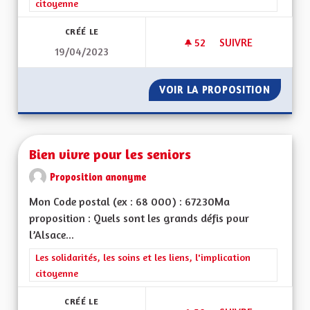
citoyenne
CRÉÉ LE
52
52 ABONNÉS
SUIVRE
19/04/2023
AIDE AUX PERSONN
VOIR LA PROPOSITION
AIDE A
Bien vivre pour les seniors
Proposition anonyme
Mon Code postal (ex : 68 000) : 67230Ma
proposition : Quels sont les grands défis pour
l’Alsace...
Filtrer les résultats de la catégorie : Les solidarités, les soins e
Les solidarités, les soins et les liens, l'implication
citoyenne
CRÉÉ LE