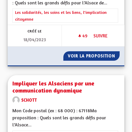
: Quels sont les grands défis pour l’Alsace de...
Filtrer les résultats de la catégorie : Les solidarités, les soins e
Les solidarités, les soins et les liens, l'implication
citoyenne
CRÉÉ LE
49
49 ABONNÉS
SUIVRE
18/04/2023
INSTITUTION MÉDIC
VOIR LA PROPOSITION
INSTIT
Impliquer les Alsaciens par une
communication dynamique
SCHOTT
Mon Code postal (ex : 68 000) : 67118Ma
proposition : Quels sont les grands défis pour
l’Alsace...