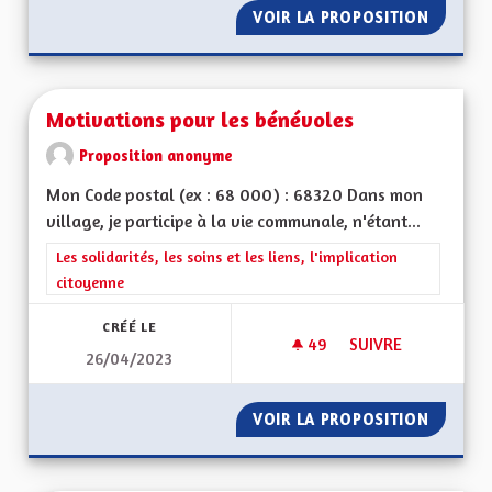
VOIR LA PROPOSITION
SOLIDAR
Motivations pour les bénévoles
Proposition anonyme
Mon Code postal (ex : 68 000) : 68320 Dans mon
village, je participe à la vie communale, n'étant...
Filtrer les résultats de la catégorie : Les solidarités, les soins e
Les solidarités, les soins et les liens, l'implication
citoyenne
CRÉÉ LE
49
49 ABONNÉS
SUIVRE
26/04/2023
MOTIVATIONS POUR
VOIR LA PROPOSITION
MOTIVA