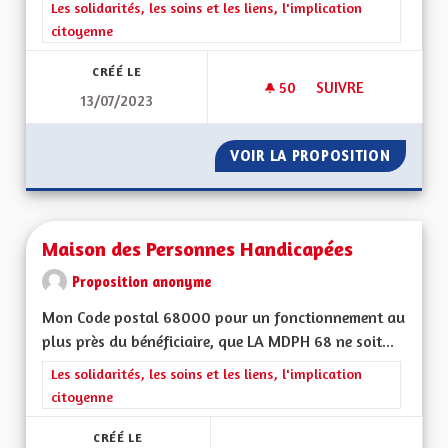
Filtrer les résultats de la catégorie : Les solidarités, les soins e
Les solidarités, les soins et les liens, l'implication
citoyenne
CRÉÉ LE
50
50 ABONNÉS
SUIVRE
13/07/2023
IMPLIQUER LES AL
VOIR LA PROPOSITION
IMPLIQ
Maison des Personnes Handicapées
Proposition anonyme
Mon Code postal 68000 pour un fonctionnement au
plus près du bénéficiaire, que LA MDPH 68 ne soit...
Filtrer les résultats de la catégorie : Les solidarités, les soins e
Les solidarités, les soins et les liens, l'implication
citoyenne
CRÉÉ LE