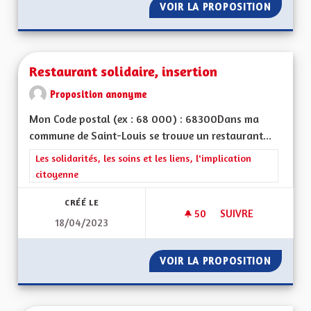
VOIR LA PROPOSITION
DEUX M
Restaurant solidaire, insertion
Proposition anonyme
Mon Code postal (ex : 68 000) : 68300Dans ma
commune de Saint-Louis se trouve un restaurant...
Filtrer les résultats de la catégorie : Les solidarités, les soins e
Les solidarités, les soins et les liens, l'implication
citoyenne
CRÉÉ LE
50
50 ABONNÉS
SUIVRE
18/04/2023
RESTAURANT SOLIDA
VOIR LA PROPOSITION
RESTAU