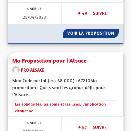
CRÉÉ LE
49
49 ABONNÉS
SUIVRE
28/04/2023
POUR UNE MEILLEU
VOIR LA PROPOSITION
POUR U
Ma Proposition pour l'Alsace
PRO ALSACE
Mon Code postal (ex : 68 000) : 67210Ma
proposition : Quels sont les grands défis pour
l’Alsace...
Filtrer les résultats de la catégorie : Les solidarités, les soins e
Les solidarités, les soins et les liens, l'implication
citoyenne
CRÉÉ LE
52
52 ABONNÉS
SUIVRE