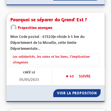
Pourquoi se séparer du Grand' Est ?
Proposition anonyme
Mon Code postal : 67320Je réside à 5 km du
Département de la Moselle, cette limite
Départementale...
Filtrer les résultats de la catégorie : Les solidarités, les soins e
Les solidarités, les soins et les liens, l'implication
citoyenne
CRÉÉ LE
49
49 ABONNÉS
SUIVRE
05/05/2023
POURQUOI SE SÉPA
VOIR LA PROPOSITION
POURQU