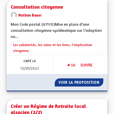
Consultation citoyenne
Nathan Bauer
Mon Code postal (67110)Mise en place d’une
consultation citoyenne systématique sur l’adoption
ou...
Filtrer les résultats de la catégorie : Les solidarités, les soins e
Les solidarités, les soins et les liens, l'implication
citoyenne
CRÉÉ LE
50
50 ABONNÉS
SUIVRE
13/07/2023
CONSULTATION CIT
VOIR LA PROPOSITION
CONSUL
Créer un Régime de Retraite local
alsacien (2/2)