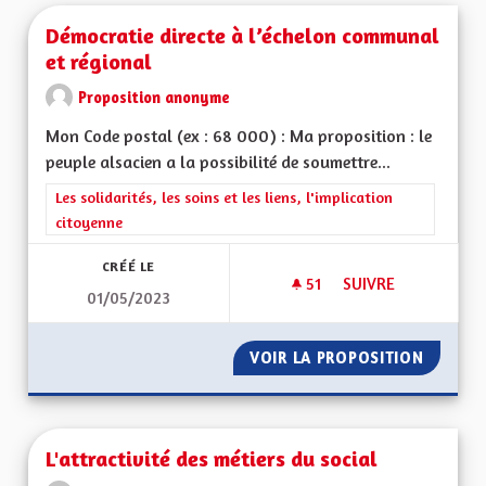
Démocratie directe à l’échelon communal
et régional
Proposition anonyme
Mon Code postal (ex : 68 000) : Ma proposition : le
peuple alsacien a la possibilité de soumettre...
Filtrer les résultats de la catégorie : Les solidarités, les soins e
Les solidarités, les soins et les liens, l'implication
citoyenne
CRÉÉ LE
51
51 ABONNÉS
SUIVRE
01/05/2023
DÉMOCRATIE DIREC
VOIR LA PROPOSITION
DÉMOCR
L'attractivité des métiers du social