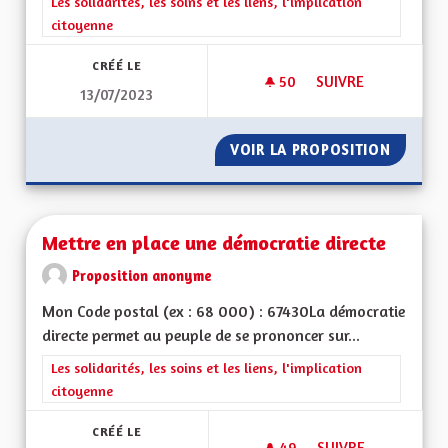
Filtrer les résultats de la catégorie : Les solidarités, les soins e
Les solidarités, les soins et les liens, l'implication
citoyenne
CRÉÉ LE
50
50 ABONNÉS
SUIVRE
13/07/2023
AUGMENTATION DU 
VOIR LA PROPOSITION
AUGMEN
Mettre en place une démocratie directe
Proposition anonyme
Mon Code postal (ex : 68 000) : 67430La démocratie
directe permet au peuple de se prononcer sur...
Filtrer les résultats de la catégorie : Les solidarités, les soins e
Les solidarités, les soins et les liens, l'implication
citoyenne
CRÉÉ LE
49
49 ABONNÉS
SUIVRE