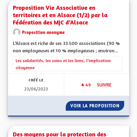
Proposition Vie Associative en
territoires et en Alsace (1/2) par la
Fédération des MJC d’Alsace
Proposition anonyme
L’Alsace est riche de ses 33.500 associations (90 %
non employeuses et 10 % employeuses ; environ...
Filtrer les résultats de la catégorie : Les solidarités, les soins e
Les solidarités, les soins et les liens, l'implication
citoyenne
CRÉÉ LE
49
49 ABONNÉS
SUIVRE
23/06/2023
PROPOSITION VIE AS
VOIR LA PROPOSITION
PROPOSI
Des moyens pour la protection des