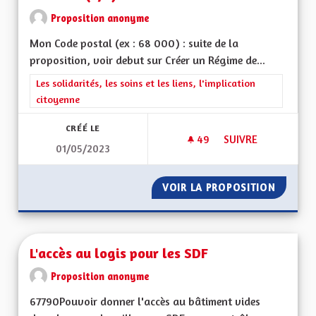
Proposition anonyme
Mon Code postal (ex : 68 000) : suite de la
proposition, voir debut sur Créer un Régime de...
Filtrer les résultats de la catégorie : Les solidarités, les soins e
Les solidarités, les soins et les liens, l'implication
citoyenne
CRÉÉ LE
49
49 ABONNÉS
SUIVRE
01/05/2023
CRÉER UN RÉGIME D
VOIR LA PROPOSITION
CRÉER U
L'accès au logis pour les SDF
Proposition anonyme
67790Pouvoir donner l'accès au bâtiment vides