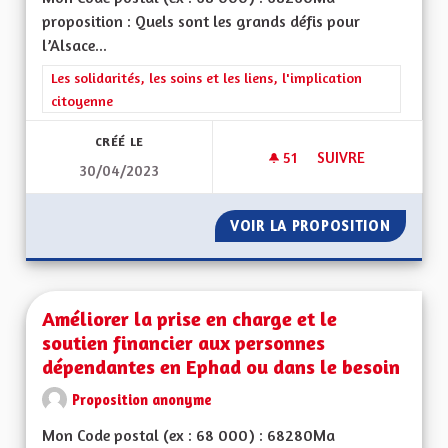
proposition : Quels sont les grands défis pour
l’Alsace...
Filtrer les résultats de la catégorie : Les solidarités, les soins e
Les solidarités, les soins et les liens, l'implication
citoyenne
CRÉÉ LE
51
51 ABONNÉS
SUIVRE
30/04/2023
DÉCENTRALISATION
VOIR LA PROPOSITION
DÉCENT
Améliorer la prise en charge et le
soutien financier aux personnes
dépendantes en Ephad ou dans le besoin
Proposition anonyme
Mon Code postal (ex : 68 000) : 68280Ma