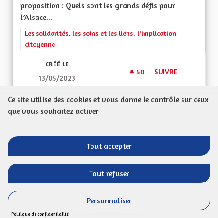
proposition : Quels sont les grands défis pour
l’Alsace...
Filtrer les résultats de la catégorie : Les solidarités, les soins e
Les solidarités, les soins et les liens, l'implication
citoyenne
CRÉÉ LE
50
50 ABONNÉS
SUIVRE
13/05/2023
AMÉLIORER LA PRIS
Ce site utilise des cookies et vous donne le contrôle sur ceux
VOIR LA PROPOSITION
AMÉLIO
que vous souhaitez activer
Tout accepter
La gestion des hôpitaux et la santé
doivent être en Alsace une compétence
exclusive d’une collectivité territoriale
Tout refuser
à statut particulier.
Personnaliser
Unser Land Mouvement Alsacien
Politique de confidentialité