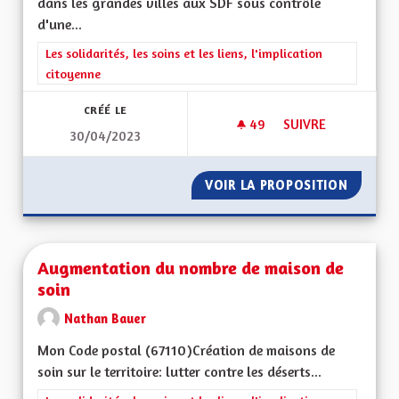
dans les grandes villes aux SDF sous contrôle
d'une...
Filtrer les résultats de la catégorie : Les solidarités, les soins e
Les solidarités, les soins et les liens, l'implication
citoyenne
CRÉÉ LE
49
49 ABONNÉS
SUIVRE
30/04/2023
L'ACCÈS AU LOGIS 
VOIR LA PROPOSITION
L'ACCÈS
Augmentation du nombre de maison de
soin
Nathan Bauer
Mon Code postal (67110) Création de maisons de
soin sur le territoire: lutter contre les déserts...