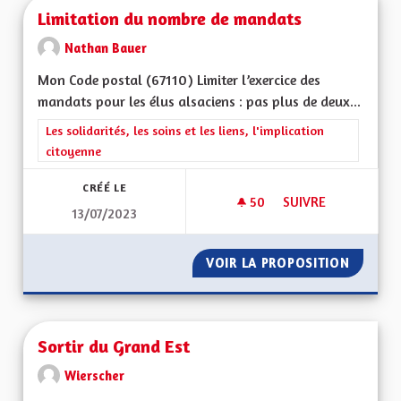
Limitation du nombre de mandats
Nathan Bauer
Mon Code postal (67110) Limiter l’exercice des
mandats pour les élus alsaciens : pas plus de deux...
Filtrer les résultats de la catégorie : Les solidarités, les soins e
Les solidarités, les soins et les liens, l'implication
citoyenne
CRÉÉ LE
50
50 ABONNÉS
SUIVRE
13/07/2023
LIMITATION DU NO
VOIR LA PROPOSITION
LIMITA
Sortir du Grand Est
Wierscher