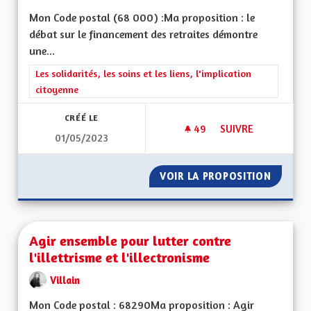
Mon Code postal (68 000) :Ma proposition : le
débat sur le financement des retraites démontre
une...
Filtrer les résultats de la catégorie : Les solidarités, les soins e
Les solidarités, les soins et les liens, l'implication
citoyenne
CRÉÉ LE
49
49 ABONNÉS
SUIVRE
01/05/2023
CRÉER UN RÉGIME D
VOIR LA PROPOSITION
CRÉER U
Agir ensemble pour lutter contre
l'illettrisme et l'illectronisme
Villain
Mon Code postal : 68290Ma proposition : Agir