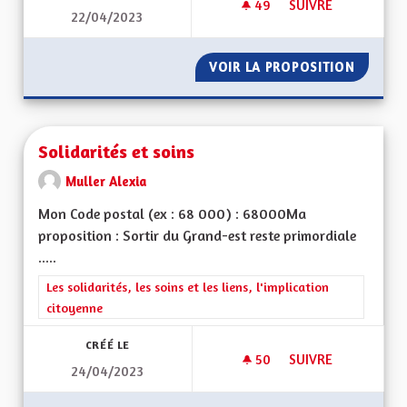
49
49 ABONNÉS
SUIVRE
22/04/2023
MAISON DES PERSO
VOIR LA PROPOSITION
MAISON
Solidarités et soins
Muller Alexia
Mon Code postal (ex : 68 000) : 68000Ma
proposition : Sortir du Grand-est reste primordiale
.....
Filtrer les résultats de la catégorie : Les solidarités, les soins e
Les solidarités, les soins et les liens, l'implication
citoyenne
CRÉÉ LE
50
50 ABONNÉS
SUIVRE
24/04/2023
SOLIDARITÉS ET SO