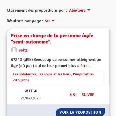
Classement des propositions par :
Aléatoire
Résultats par page :
50
Prise en charge de la personne âgée
"semi-autonome".
voltz
67240 GRIESBeaucoup de personnes atteignent un
âge (où pas) qui ne leur permet plus d'être...
Filtrer les résultats de la catégorie : Les solidarités, les soins e
Les solidarités, les soins et les liens, l'implication
citoyenne
CRÉÉ LE
51
51 ABONNÉS
SUIVRE
21/04/2023
VOIR LA PROPOSITION
PRISE 