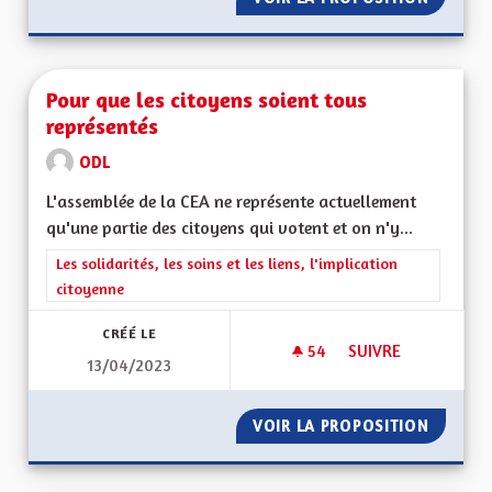
Pour que les citoyens soient tous
représentés
ODL
L'assemblée de la CEA ne représente actuellement
qu'une partie des citoyens qui votent et on n'y...
Filtrer les résultats de la catégorie : Les solidarités, les soins e
Les solidarités, les soins et les liens, l'implication
citoyenne
CRÉÉ LE
54
54 ABONNÉS
SUIVRE
13/04/2023
POUR QUE LES CIT
VOIR LA PROPOSITION
POUR Q