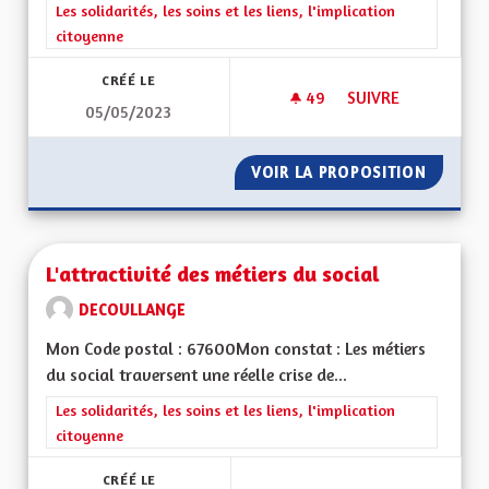
Filtrer les résultats de la catégorie : Les solidarités, les soins e
Les solidarités, les soins et les liens, l'implication
citoyenne
CRÉÉ LE
49
49 ABONNÉS
SUIVRE
05/05/2023
POURQUOI SE SÉPA
VOIR LA PROPOSITION
POURQU
L'attractivité des métiers du social
DECOULLANGE
Mon Code postal : 67600Mon constat : Les métiers
du social traversent une réelle crise de...
Filtrer les résultats de la catégorie : Les solidarités, les soins e
Les solidarités, les soins et les liens, l'implication
citoyenne
CRÉÉ LE