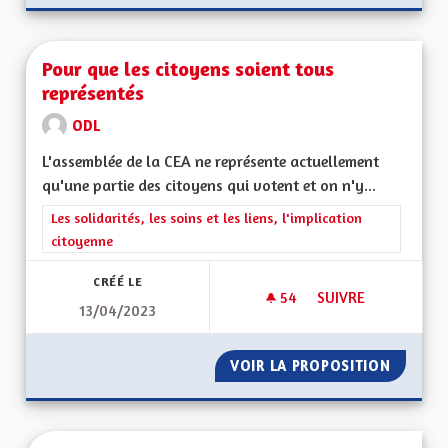
Pour que les citoyens soient tous
représentés
ODL
L'assemblée de la CEA ne représente actuellement
qu'une partie des citoyens qui votent et on n'y...
Filtrer les résultats de la catégorie : Les solidarités, les soins e
Les solidarités, les soins et les liens, l'implication
citoyenne
CRÉÉ LE
54
54 ABONNÉS
SUIVRE
13/04/2023
POUR QUE LES CIT
VOIR LA PROPOSITION
POUR Q