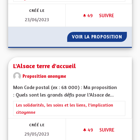
CRÉÉ LE
49
49 ABONNÉS
SUIVRE
23/06/2023
PROPOSITION VIE A
VOIR LA PROPOSITION
PROPOSI
L'Alsace terre d'accueil
Proposition anonyme
Mon Code postal (ex : 68 000) : Ma proposition
: Quels sont les grands défis pour l’Alsace de...
Filtrer les résultats de la catégorie : Les solidarités, les soins e
Les solidarités, les soins et les liens, l'implication
citoyenne
CRÉÉ LE
49
49 ABONNÉS
SUIVRE
29/05/2023
L'ALSACE TERRE D'A