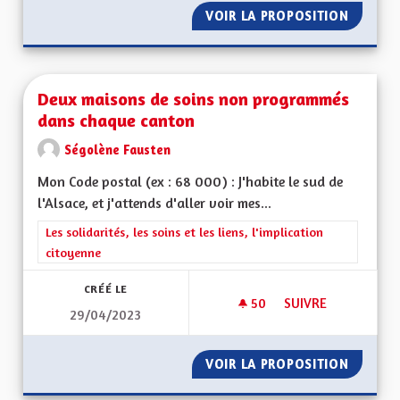
VOIR LA PROPOSITION
MEILLE
Deux maisons de soins non programmés
dans chaque canton
Ségolène Fausten
Mon Code postal (ex : 68 000) : J'habite le sud de
l'Alsace, et j'attends d'aller voir mes...
Filtrer les résultats de la catégorie : Les solidarités, les soins e
Les solidarités, les soins et les liens, l'implication
citoyenne
CRÉÉ LE
50
50 ABONNÉS
SUIVRE
29/04/2023
DEUX MAISONS DE
VOIR LA PROPOSITION
DEUX M