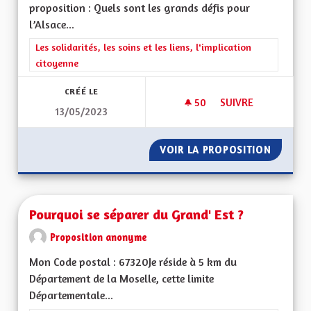
proposition : Quels sont les grands défis pour
l’Alsace...
Filtrer les résultats de la catégorie : Les solidarités, les soins e
Les solidarités, les soins et les liens, l'implication
citoyenne
CRÉÉ LE
50
50 ABONNÉS
SUIVRE
13/05/2023
AMÉLIORER LA PRIS
VOIR LA PROPOSITION
AMÉLIO
Pourquoi se séparer du Grand' Est ?
Proposition anonyme
Mon Code postal : 67320Je réside à 5 km du
Département de la Moselle, cette limite
Départementale...