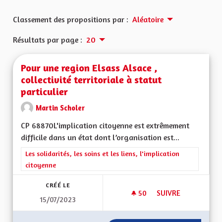
Classement des propositions par :
Aléatoire
Résultats par page :
20
Pour une region Elsass Alsace ,
collectivité territoriale à statut
particulier
Martin Scholer
CP 68870L'implication citoyenne est extrêmement
difficile dans un état dont l’organisation est...
Filtrer les résultats de la catégorie : Les solidarités, les soins e
Les solidarités, les soins et les liens, l'implication
citoyenne
CRÉÉ LE
50
50 ABONNÉS
SUIVRE
15/07/2023
POUR UNE REGION E