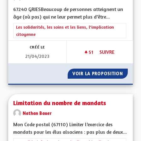
67240 GRIESBeaucoup de personnes atteignent un
âge (où pas) qui ne leur permet plus d'être...
Filtrer les résultats de la catégorie : Les solidarités, les soins e
Les solidarités, les soins et les liens, l'implication
citoyenne
CRÉÉ LE
51
51 ABONNÉS
SUIVRE
21/04/2023
VOIR LA PROPOSITION
PRISE 
Limitation du nombre de mandats
Nathan Bauer
Mon Code postal (67110) Limiter l’exercice des
mandats pour les élus alsaciens : pas plus de deux...