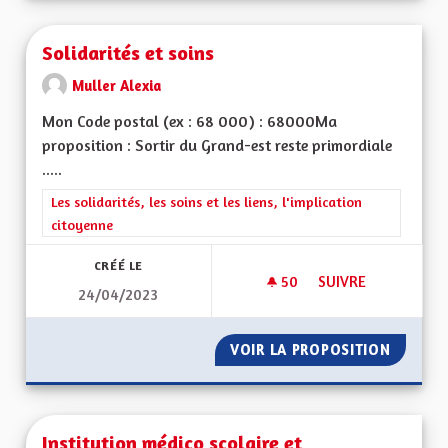
Solidarités et soins
Muller Alexia
Mon Code postal (ex : 68 000) : 68000Ma
proposition : Sortir du Grand-est reste primordiale
.....
Filtrer les résultats de la catégorie : Les solidarités, les soins e
Les solidarités, les soins et les liens, l'implication
citoyenne
CRÉÉ LE
50
50 ABONNÉS
SUIVRE
24/04/2023
SOLIDARITÉS ET SO
VOIR LA PROPOSITION
SOLIDAR
Institution médico scolaire et