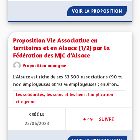
VOIR LA PROPOSITION
L'ALSAC
Proposition Vie Associative en
territoires et en Alsace (1/2) par la
Fédération des MJC d’Alsace
Proposition anonyme
L’Alsace est riche de ses 33.500 associations (90 %
non employeuses et 10 % employeuses ; environ...
Filtrer les résultats de la catégorie : Les solidarités, les soins e
Les solidarités, les soins et les liens, l'implication
citoyenne
CRÉÉ LE
49
49 ABONNÉS
SUIVRE
23/06/2023
PROPOSITION VIE AS