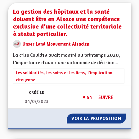
La gestion des hôpitaux et la santé
doivent être en Alsace une compétence
exclusive d’une collectivité territoriale
à statut particulier.
Unser Land Mouvement Alsacien
La crise Covid19 avait montré au printemps 2020,
l’importance d’avoir une autonomie de décision...
Filtrer les résultats de la catégorie : Les solidarités, les soins e
Les solidarités, les soins et les liens, l'implication
citoyenne
CRÉÉ LE
54
54 ABONNÉS
SUIVRE
04/07/2023
LA GESTION DES HÔ
VOIR LA PROPOSITION
LA GES