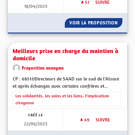
51
51 ABONNÉS
SUIVRE
18/04/2023
L'ATTRACTIVITÉ DE
VOIR LA PROPOSITION
L'ATTRA
Meilleurs prise en charge du maintien à
domicile
Proposition anonyme
CP : 68510Directeurs de SAAD sur le sud de l'Alsace
et après échanges avec certains confrères et...
Filtrer les résultats de la catégorie : Les solidarités, les soins e
Les solidarités, les soins et les liens, l'implication
citoyenne
CRÉÉ LE
49
49 ABONNÉS
SUIVRE
22/06/2023
MEILLEURS PRISE E