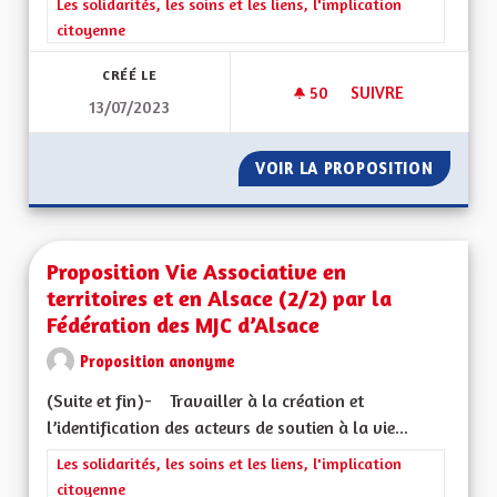
Filtrer les résultats de la catégorie : Les solidarités, les soins e
Les solidarités, les soins et les liens, l'implication
citoyenne
CRÉÉ LE
50
50 ABONNÉS
SUIVRE
13/07/2023
LIMITATION DU NO
VOIR LA PROPOSITION
LIMITA
Proposition Vie Associative en
territoires et en Alsace (2/2) par la
Fédération des MJC d’Alsace
Proposition anonyme
(Suite et fin)- Travailler à la création et
l’identification des acteurs de soutien à la vie...
Filtrer les résultats de la catégorie : Les solidarités, les soins e
Les solidarités, les soins et les liens, l'implication
citoyenne