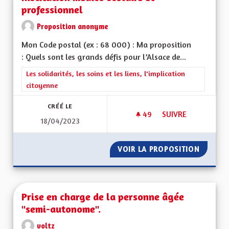
professionnel
Proposition anonyme
Mon Code postal (ex : 68 000) : Ma proposition
: Quels sont les grands défis pour l’Alsace de...
Filtrer les résultats de la catégorie : Les solidarités, les soins e
Les solidarités, les soins et les liens, l'implication
citoyenne
CRÉÉ LE
49
49 ABONNÉS
SUIVRE
18/04/2023
INSTITUTION MÉDIC
VOIR LA PROPOSITION
INSTIT
Prise en charge de la personne âgée
"semi-autonome".
voltz