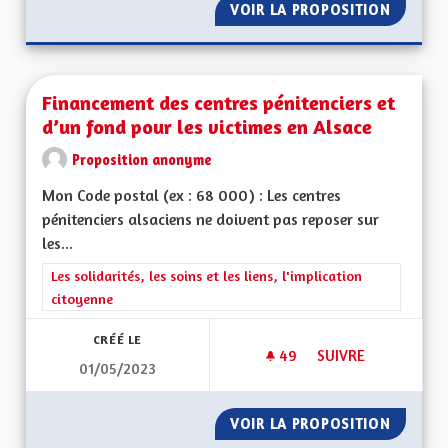
VOIR LA PROPOSITION
POUR UN
Financement des centres pénitenciers et
d’un fond pour les victimes en Alsace
Proposition anonyme
Mon Code postal (ex : 68 000) : Les centres
pénitenciers alsaciens ne doivent pas reposer sur
les...
Filtrer les résultats de la catégorie : Les solidarités, les soins e
Les solidarités, les soins et les liens, l'implication
citoyenne
CRÉÉ LE
49
49 ABONNÉS
SUIVRE
01/05/2023
FINANCEMENT DES C
VOIR LA PROPOSITION
FINANC