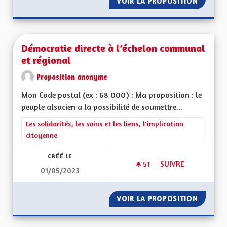
VOIR LA PROPOSITION
PROPOSI
Démocratie directe à l’échelon communal
et régional
Proposition anonyme
Mon Code postal (ex : 68 000) : Ma proposition : le
peuple alsacien a la possibilité de soumettre...
Filtrer les résultats de la catégorie : Les solidarités, les soins e
Les solidarités, les soins et les liens, l'implication
citoyenne
CRÉÉ LE
51
51 ABONNÉS
SUIVRE
01/05/2023
DÉMOCRATIE DIREC
VOIR LA PROPOSITION
DÉMOCR