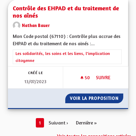
Contrôle des EHPAD et du traitement de
nos aînés
Nathan Bauer
Mon Code postal (67110) : Contrôle plus accrue des
EHPAD et du traitement de nos ainés :...
Filtrer les résultats de la catégorie : Les solidarités, les soins e
Les solidarités, les soins et les liens, l'implication
citoyenne
CRÉÉ LE
50
50 ABONNÉS
SUIVRE
13/07/2023
CONTRÔLE DES EHPA
VOIR LA PROPOSITION
CONTRÔ
1
Suivant ›
Dernière »