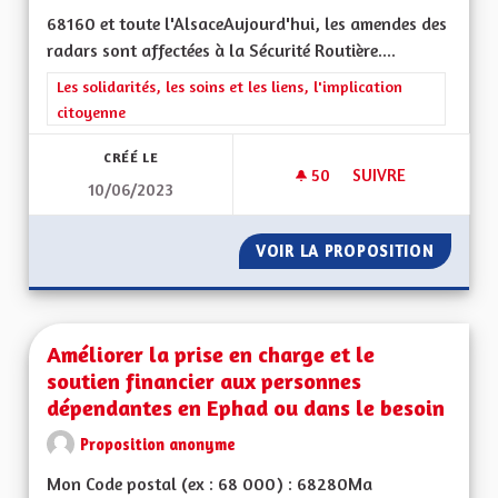
68160 et toute l'AlsaceAujourd'hui, les amendes des
radars sont affectées à la Sécurité Routière....
Filtrer les résultats de la catégorie : Les solidarités, les soins e
Les solidarités, les soins et les liens, l'implication
citoyenne
CRÉÉ LE
50
50 ABONNÉS
SUIVRE
10/06/2023
LES REVENUS DES R
VOIR LA PROPOSITION
LES RE
Améliorer la prise en charge et le
soutien financier aux personnes
dépendantes en Ephad ou dans le besoin
Proposition anonyme
Mon Code postal (ex : 68 000) : 68280Ma