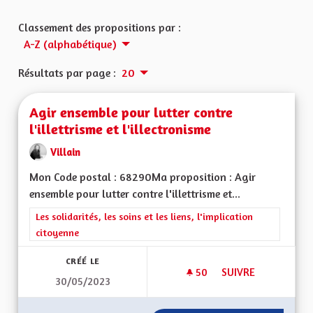
Classement des propositions par :
A-Z (alphabétique)
Résultats par page :
20
Agir ensemble pour lutter contre
l'illettrisme et l'illectronisme
Villain
Mon Code postal : 68290Ma proposition : Agir
ensemble pour lutter contre l'illettrisme et...
Filtrer les résultats de la catégorie : Les solidarités, les soins e
Les solidarités, les soins et les liens, l'implication
citoyenne
CRÉÉ LE
50
50 ABONNÉS
SUIVRE
30/05/2023
AGIR ENSEMBLE POU