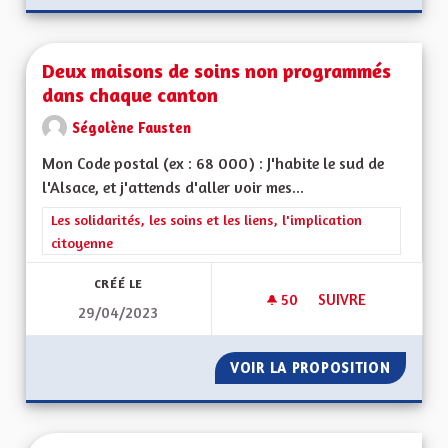
Deux maisons de soins non programmés
dans chaque canton
Ségolène Fausten
Mon Code postal (ex : 68 000) : J'habite le sud de
l'Alsace, et j'attends d'aller voir mes...
Filtrer les résultats de la catégorie : Les solidarités, les soins e
Les solidarités, les soins et les liens, l'implication
citoyenne
CRÉÉ LE
50
50 ABONNÉS
SUIVRE
29/04/2023
DEUX MAISONS DE
VOIR LA PROPOSITION
DEUX M