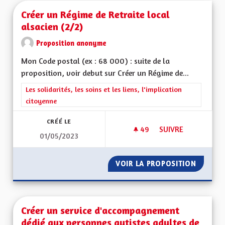
Créer un Régime de Retraite local
alsacien (2/2)
Proposition anonyme
Mon Code postal (ex : 68 000) : suite de la
proposition, voir debut sur Créer un Régime de...
Filtrer les résultats de la catégorie : Les solidarités, les soins e
Les solidarités, les soins et les liens, l'implication
citoyenne
CRÉÉ LE
49
49 ABONNÉS
SUIVRE
01/05/2023
CRÉER UN RÉGIME D
VOIR LA PROPOSITION
CRÉER U
Créer un service d'accompagnement
dédié aux personnes autistes adultes de