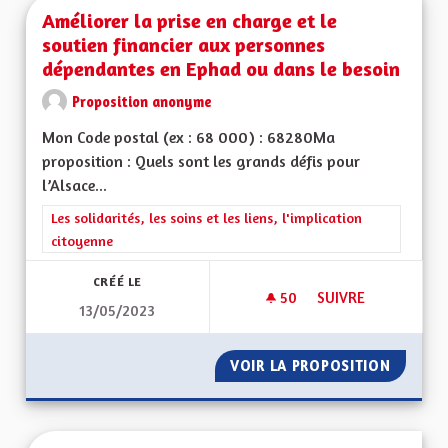
Améliorer la prise en charge et le
soutien financier aux personnes
dépendantes en Ephad ou dans le besoin
Proposition anonyme
Mon Code postal (ex : 68 000) : 68280Ma
proposition : Quels sont les grands défis pour
l’Alsace...
Filtrer les résultats de la catégorie : Les solidarités, les soins e
Les solidarités, les soins et les liens, l'implication
citoyenne
CRÉÉ LE
50
50 ABONNÉS
SUIVRE
13/05/2023
AMÉLIORER LA PRIS
VOIR LA PROPOSITION
AMÉLIO