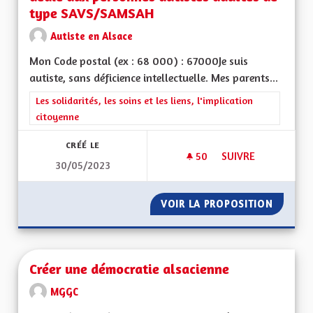
type SAVS/SAMSAH
Autiste en Alsace
Mon Code postal (ex : 68 000) : 67000Je suis
autiste, sans déficience intellectuelle. Mes parents...
Filtrer les résultats de la catégorie : Les solidarités, les soins e
Les solidarités, les soins et les liens, l'implication
citoyenne
CRÉÉ LE
50
50 ABONNÉS
SUIVRE
30/05/2023
CRÉER UN SERVICE
VOIR LA PROPOSITION
CRÉER 
Créer une démocratie alsacienne
MGGC