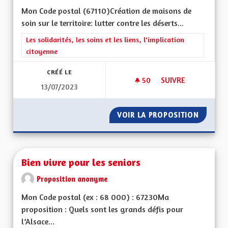
Mon Code postal (67110) Création de maisons de
soin sur le territoire: lutter contre les déserts...
Filtrer les résultats de la catégorie : Les solidarités, les soins e
Les solidarités, les soins et les liens, l'implication
citoyenne
CRÉÉ LE
50
50 ABONNÉS
SUIVRE
13/07/2023
AUGMENTATION DU 
VOIR LA PROPOSITION
AUGMEN
Bien vivre pour les seniors
Proposition anonyme
Mon Code postal (ex : 68 000) : 67230Ma
proposition : Quels sont les grands défis pour
l’Alsace...