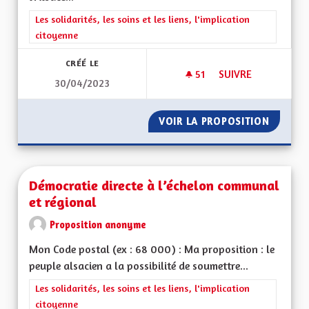
Filtrer les résultats de la catégorie : Les solidarités, les soins e
Les solidarités, les soins et les liens, l'implication
citoyenne
CRÉÉ LE
51
51 ABONNÉS
SUIVRE
30/04/2023
DÉCENTRALISATION
VOIR LA PROPOSITION
DÉCENT
Démocratie directe à l’échelon communal
et régional
Proposition anonyme
Mon Code postal (ex : 68 000) : Ma proposition : le
peuple alsacien a la possibilité de soumettre...
Filtrer les résultats de la catégorie : Les solidarités, les soins e
Les solidarités, les soins et les liens, l'implication
citoyenne