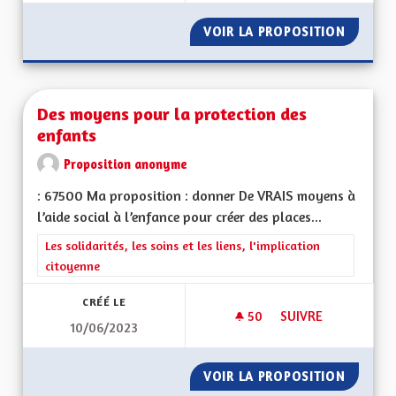
VOIR LA PROPOSITION
DES LI
Des moyens pour la protection des
enfants
Proposition anonyme
: 67500 Ma proposition : donner De VRAIS moyens à
l’aide social à l’enfance pour créer des places...
Filtrer les résultats de la catégorie : Les solidarités, les soins e
Les solidarités, les soins et les liens, l'implication
citoyenne
CRÉÉ LE
50
50 ABONNÉS
SUIVRE
10/06/2023
DES MOYENS POUR 
VOIR LA PROPOSITION
DES MO