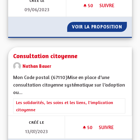
CRÉÉ LE
50
50 ABONNÉS
SUIVRE
09/06/2023
BINÔME INTERGEN
VOIR LA PROPOSITION
BINÔME
Consultation citoyenne
Nathan Bauer
Mon Code postal (67110)Mise en place d’une
consultation citoyenne systématique sur l’adoption
ou...
Filtrer les résultats de la catégorie : Les solidarités, les soins e
Les solidarités, les soins et les liens, l'implication
citoyenne
CRÉÉ LE
50
50 ABONNÉS
SUIVRE
13/07/2023
CONSULTATION CIT