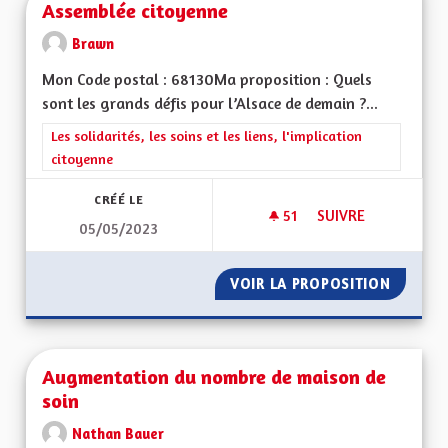
Assemblée citoyenne
Brawn
Mon Code postal : 68130Ma proposition : Quels
sont les grands défis pour l’Alsace de demain ?...
Filtrer les résultats de la catégorie : Les solidarités, les soins e
Les solidarités, les soins et les liens, l'implication
citoyenne
CRÉÉ LE
51
51 ABONNÉS
SUIVRE
05/05/2023
ASSEMBLÉE CITOYE
VOIR LA PROPOSITION
ASSEMB
Augmentation du nombre de maison de
soin
Nathan Bauer