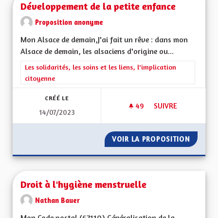
Développement de la petite enfance
Proposition anonyme
Mon Alsace de demain,J'ai fait un rêve : dans mon
Alsace de demain, les alsaciens d'origine ou...
Filtrer les résultats de la catégorie : Les solidarités, les soins e
Les solidarités, les soins et les liens, l'implication
citoyenne
CRÉÉ LE
49
49 ABONNÉS
SUIVRE
14/07/2023
DÉVELOPPEMENT DE 
VOIR LA PROPOSITION
DÉVELO
Droit à l'hygiène menstruelle
Nathan Bauer
Mon Code postal (67110) Généralisation de la