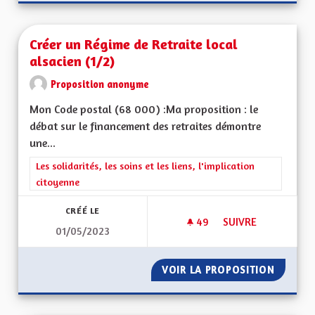
Créer un Régime de Retraite local
alsacien (1/2)
Proposition anonyme
Mon Code postal (68 000) :Ma proposition : le
débat sur le financement des retraites démontre
une...
Filtrer les résultats de la catégorie : Les solidarités, les soins e
Les solidarités, les soins et les liens, l'implication
citoyenne
CRÉÉ LE
49
49 ABONNÉS
SUIVRE
01/05/2023
CRÉER UN RÉGIME D
VOIR LA PROPOSITION
CRÉER U