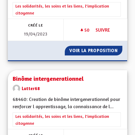
Filtrer les résultats de la catégorie : Les solidarités, les soins e
Les solidarités, les soins et les liens, l'implication
citoyenne
CRÉÉ LE
50
50 ABONNÉS
SUIVRE
19/04/2023
BIEN VIVRE POUR L
VOIR LA PROPOSITION
BIEN V
Binôme intergenerationnel
Lutter68
68460: Creation de binôme intergenerationnel pour
renforcer l apprentissage, la connaissance de l...
Filtrer les résultats de la catégorie : Les solidarités, les soins e
Les solidarités, les soins et les liens, l'implication
citoyenne