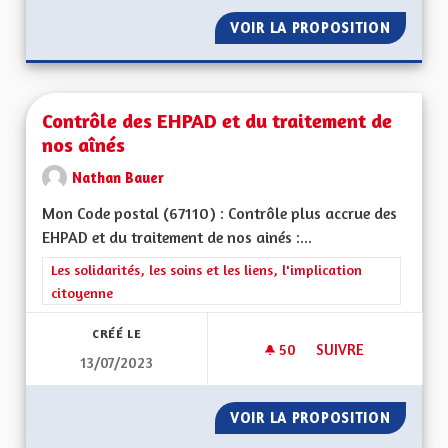
VOIR LA PROPOSITION
CONSUL
Contrôle des EHPAD et du traitement de
nos aînés
Nathan Bauer
Mon Code postal (67110) : Contrôle plus accrue des
EHPAD et du traitement de nos ainés :...
Filtrer les résultats de la catégorie : Les solidarités, les soins e
Les solidarités, les soins et les liens, l'implication
citoyenne
CRÉÉ LE
50
50 ABONNÉS
SUIVRE
13/07/2023
CONTRÔLE DES EHPA
VOIR LA PROPOSITION
CONTRÔ