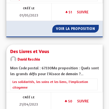
CRÉÉ LE
51
51 ABONNÉS
SUIVRE
01/05/2023
DÉMOCRATIE DIREC
VOIR LA PROPOSITION
DÉMOCR
Des Livres et Vous
David Recchia
Mon Code postal : 67330Ma proposition : Quels sont
les grands défis pour l’Alsace de demain ?...
Filtrer les résultats de la catégorie : Les solidarités, les soins e
Les solidarités, les soins et les liens, l'implication
citoyenne
CRÉÉ LE
50
50 ABONNÉS
SUIVRE
21/04/2023
DES LIVRES ET VOU