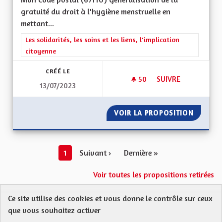
gratuité du droit à l'hygiène menstruelle en
mettant...
Filtrer les résultats de la catégorie : Les solidarités, les soins e
Les solidarités, les soins et les liens, l'implication
citoyenne
CRÉÉ LE
50
50 ABONNÉS
SUIVRE
13/07/2023
DROIT À L'HYGIÈNE
VOIR LA PROPOSITION
DROIT 
1
Suivant ›
Dernière »
Voir toutes les propositions retirées
Ce site utilise des cookies et vous donne le contrôle sur ceux
Protection des Données
Charte de contribution
que vous souhaitez activer
Mentions légales
FAQ
CGU