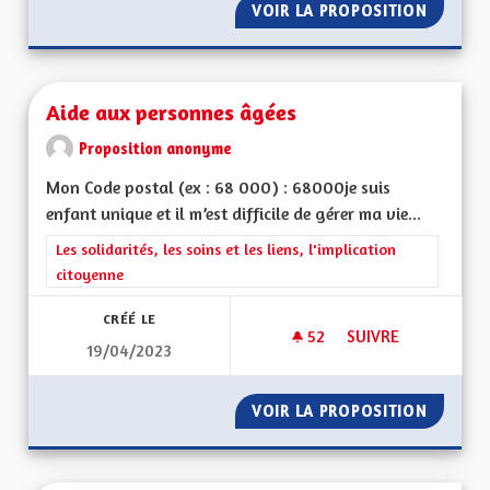
VOIR LA PROPOSITION
AGIR E
Aide aux personnes âgées
Proposition anonyme
Mon Code postal (ex : 68 000) : 68000je suis
enfant unique et il m’est difficile de gérer ma vie...
Filtrer les résultats de la catégorie : Les solidarités, les soins e
Les solidarités, les soins et les liens, l'implication
citoyenne
CRÉÉ LE
52
52 ABONNÉS
SUIVRE
19/04/2023
AIDE AUX PERSONN
VOIR LA PROPOSITION
AIDE A