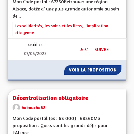
Mon Code postal : 67250Retrouver une région
Alsace, dotée d' une plus grande autonomie au sein
de...
Filtrer les résultats de la catégorie : Les solidarités, les soins e
Les solidarités, les soins et les liens, l'implication
citoyenne
CRÉÉ LE
51
51 ABONNÉS
SUIVRE
07/05/2023
CRÉER UNE DÉMOCR
VOIR LA PROPOSITION
CRÉER 
Décentralisation obligatoire
baboucha68
Mon Code postal (ex : 68 000) : 68260Ma
proposition : Quels sont les grands défis pour
l’Alsace...