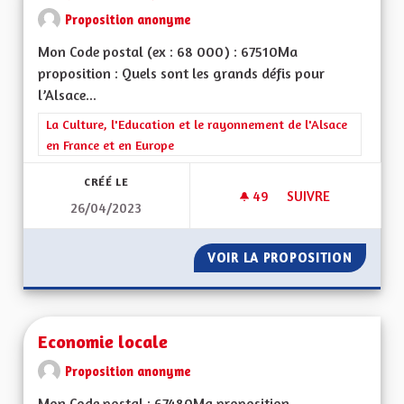
Proposition anonyme
Mon Code postal (ex : 68 000) : 67510Ma
proposition : Quels sont les grands défis pour
l’Alsace...
Filtrer les résultats de la catégorie : La Culture, l'Education e
La Culture, l'Education et le rayonnement de l'Alsace
en France et en Europe
CRÉÉ LE
49
49 ABONNÉS
SUIVRE
26/04/2023
RENFORCEMENT POS
VOIR LA PROPOSITION
RENFOR
Economie locale
Proposition anonyme
Mon Code postal : 67480Ma proposition