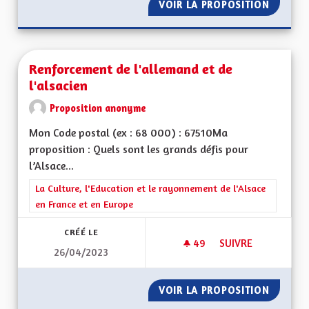
VOIR LA PROPOSITION
FISCALI
Renforcement de l'allemand et de
l'alsacien
Proposition anonyme
Mon Code postal (ex : 68 000) : 67510Ma
proposition : Quels sont les grands défis pour
l’Alsace...
Filtrer les résultats de la catégorie : La Culture, l'Education e
La Culture, l'Education et le rayonnement de l'Alsace
en France et en Europe
CRÉÉ LE
49
49 ABONNÉS
SUIVRE
26/04/2023
RENFORCEMENT DE L
VOIR LA PROPOSITION
RENFOR