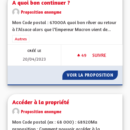
A quoi bon continuer ?
Proposition anonyme
Mon Code postal : 67000A quoi bon rêver au retour
à l'Alsace alors que l'Empereur Macron vient de...
Filtrer les résultats de la catégorie : Autres
Autres
CRÉÉ LE
49
49 ABONNÉS
SUIVRE
20/04/2023
A QUOI BON CONTI
VOIR LA PROPOSITION
A QUOI
Accéder à la propriété
Proposition anonyme
Mon Code postal (ex : 68 000) : 68920Ma
proposition : Comment pouvoir accéder à la