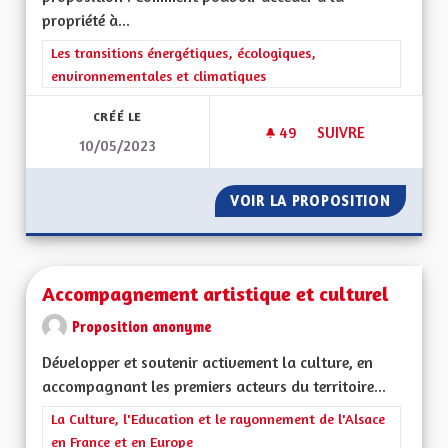
propriété à...
Filtrer les résultats de la catégorie : Les transitions énergéti
Les transitions énergétiques, écologiques,
environnementales et climatiques
CRÉÉ LE
49
49 ABONNÉS
SUIVRE
10/05/2023
ACCÉDER À LA PROP
VOIR LA PROPOSITION
ACCÉDE
Accompagnement artistique et culturel
Proposition anonyme
Développer et soutenir activement la culture, en
accompagnant les premiers acteurs du territoire...
Filtrer les résultats de la catégorie : La Culture, l'Education e
La Culture, l'Education et le rayonnement de l'Alsace
en France et en Europe