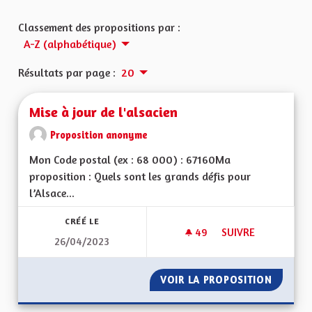
Classement des propositions par :
A-Z (alphabétique)
Résultats par page :
20
Mise à jour de l'alsacien
Proposition anonyme
Mon Code postal (ex : 68 000) : 67160Ma
proposition : Quels sont les grands défis pour
l’Alsace...
CRÉÉ LE
49
49 ABONNÉS
SUIVRE
26/04/2023
MISE À JOUR DE L'A
VOIR LA PROPOSITION
MISE À 