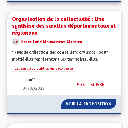
Organisation de la collectivité : Une
synthèse des scrutins départementaux et
régionaux
Unser Land Mouvement Alsacien
1) Mode d'élection des conseillers d'Alsace- pour
moitié élus représentant les territoires, élus...
Filtrer les résultats de la catégorie : Les services publics en pro
Les services publics en proximité
CRÉÉ LE
55
55 ABONNÉS
SUIVRE
04/07/2023
ORGANISATION DE 
VOIR LA PROPOSITION
ORGANI