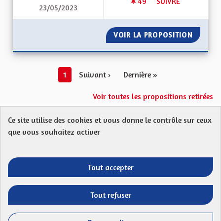
49
49 ABONNÉS
SUIVRE
23/05/2023
ALSACE HORS DU G
VOIR LA PROPOSITION
ALSACE
1
Suivant ›
Dernière »
Voir toutes les propositions retirées
Ce site utilise des cookies et vous donne le contrôle sur ceux
Protection des Données
Charte de contribution
que vous souhaitez activer
Mentions légales
FAQ
CGU
Droit d’interpellation citoyenne : comment ça marche ?
Télécharger les fichiers Open Data
Tout accepter
Entre vos mains - Collectivité européenne 
Entre vos mains - Collectivité euro
Entre vos mains - Collectivité
Entre vos mains - Collect
Tout refuser
Site réalisé par
Open Source Politics
grâce au
logiciel libre
(Lien externe)
Decidim
.