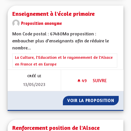
Enseignement à l'école primaire
Proposition anonyme
Mon Code postal : 67480Ma proposition :
embaucher plus d'enseignants afin de réduire le
nombre...
Filtrer les résultats de la catégorie : La Culture, l'Education e
La Culture, l'Education et le rayonnement de l'Alsace
en France et en Europe
CRÉÉ LE
49
49 ABONNÉS
SUIVRE
13/05/2023
ENSEIGNEMENT À L'
VOIR LA PROPOSITION
ENSEIG
Renforcement position de l'Alsace