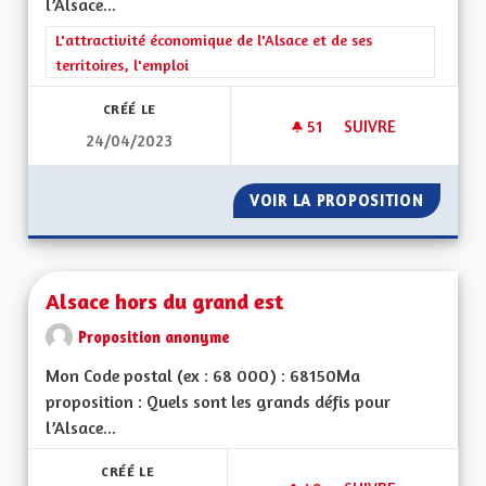
l’Alsace...
Filtrer les résultats de la catégorie : L'attractivité économique 
L'attractivité économique de l'Alsace et de ses
territoires, l'emploi
CRÉÉ LE
51
51 ABONNÉS
SUIVRE
24/04/2023
ALSACE ET TOURIS
VOIR LA PROPOSITION
ALSACE
Alsace hors du grand est
Proposition anonyme
Mon Code postal (ex : 68 000) : 68150Ma
proposition : Quels sont les grands défis pour
l’Alsace...
CRÉÉ LE