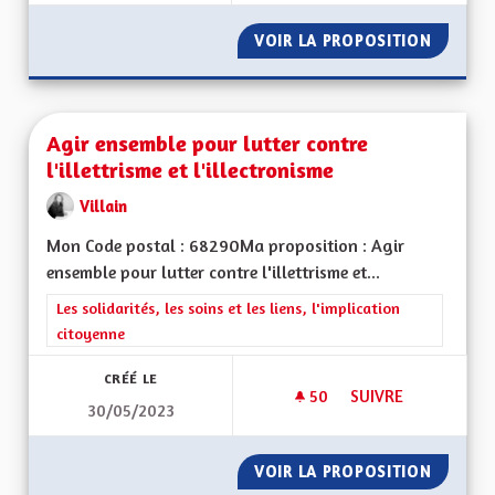
VOIR LA PROPOSITION
ACTIVI
Agir ensemble pour lutter contre
l'illettrisme et l'illectronisme
Villain
Mon Code postal : 68290Ma proposition : Agir
ensemble pour lutter contre l'illettrisme et...
Filtrer les résultats de la catégorie : Les solidarités, les soins e
Les solidarités, les soins et les liens, l'implication
citoyenne
CRÉÉ LE
50
50 ABONNÉS
SUIVRE
30/05/2023
AGIR ENSEMBLE POU
VOIR LA PROPOSITION
AGIR E