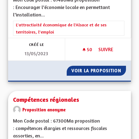
: Encourager l'économie locale en permettant
l'installation...
Filtrer les résultats de la catégorie : L'attractivité économique 
L'attractivité économique de l'Alsace et de ses
territoires, l'emploi
CRÉÉ LE
50
50 ABONNÉS
SUIVRE
13/05/2023
ECONOMIE LOCALE
VOIR LA PROPOSITION
ECONOM
Compétences régionales
Proposition anonyme
Mon Code postal : 67300Ma proposition
: compétences élargies et ressources fiscales
assorties, en...