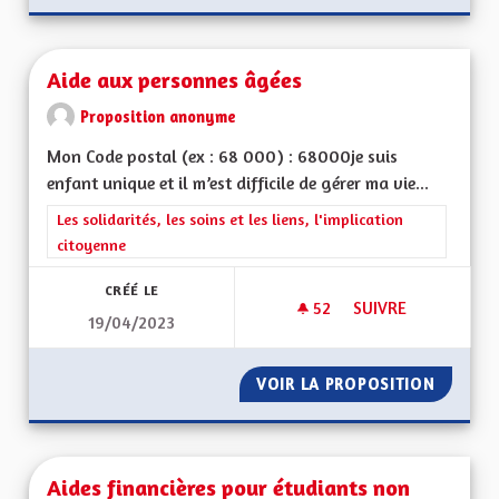
Aide aux personnes âgées
Proposition anonyme
Mon Code postal (ex : 68 000) : 68000je suis
enfant unique et il m’est difficile de gérer ma vie...
Filtrer les résultats de la catégorie : Les solidarités, les soins e
Les solidarités, les soins et les liens, l'implication
citoyenne
CRÉÉ LE
52
52 ABONNÉS
SUIVRE
19/04/2023
AIDE AUX PERSONN
VOIR LA PROPOSITION
AIDE A
Aides financières pour étudiants non