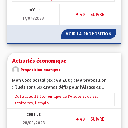
CRÉÉ LE
49
49 ABONNÉS
SUIVRE
17/04/2023
ACCOMPAGNEMENT A
VOIR LA PROPOSITION
ACCOMP
Activités économique
Proposition anonyme
Mon Code postal (ex : 68 200) : Ma proposition
: Quels sont les grands défis pour l’Alsace de...
Filtrer les résultats de la catégorie : L'attractivité économique 
L'attractivité économique de l'Alsace et de ses
territoires, l'emploi
CRÉÉ LE
49
49 ABONNÉS
SUIVRE
28/05/2023
ACTIVITÉS ÉCONOM