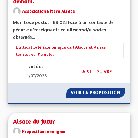
demain.
Association Eltern Alsace
Mon Code postal : 68 025Face à un contexte de
pénurie d’enseignants en allemand/alsacien
observée...
Filtrer les résultats de la catégorie : L'attractivité économique 
L'attractivité économique de l'Alsace et de ses
territoires, l'emploi
CRÉÉ LE
51
51 ABONNÉS
SUIVRE
11/07/2023
ALSACE BILINGUE,
VOIR LA PROPOSITION
ALSACE
Alsace du futur
Proposition anonyme