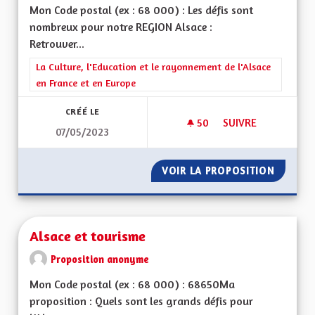
Mon Code postal (ex : 68 000) : Les défis sont
nombreux pour notre REGION Alsace :
Retrouver...
Filtrer les résultats de la catégorie : La Culture, l'Education e
La Culture, l'Education et le rayonnement de l'Alsace
en France et en Europe
CRÉÉ LE
50
50 ABONNÉS
SUIVRE
07/05/2023
ALSACE DU FUTUR
VOIR LA PROPOSITION
ALSACE
Alsace et tourisme
Proposition anonyme
Mon Code postal (ex : 68 000) : 68650Ma
proposition : Quels sont les grands défis pour