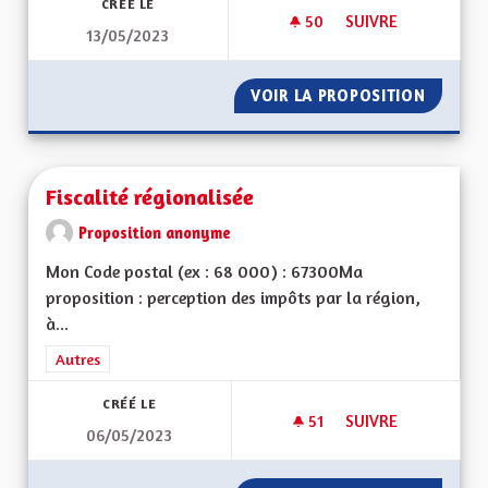
CRÉÉ LE
50
50 ABONNÉS
SUIVRE
13/05/2023
ECOLOGIE ET DÉVE
VOIR LA PROPOSITION
ECOLOG
Fiscalité régionalisée
Proposition anonyme
Mon Code postal (ex : 68 000) : 67300Ma
proposition : perception des impôts par la région,
à...
Filtrer les résultats de la catégorie : Autres
Autres
CRÉÉ LE
51
51 ABONNÉS
SUIVRE
06/05/2023
FISCALITÉ RÉGIONA