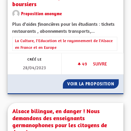
boursiers
Proposition anonyme
Plus d'aides financières pour les étudiants : tickets
restaurants , abonnements transports,...
Filtrer les résultats de la catégorie : La Culture, l'Education e
La Culture, l'Education et le rayonnement de l'Alsace
en France et en Europe
CRÉÉ LE
49
49 ABONNÉS
SUIVRE
28/04/2023
AIDES FINANCIÈRE
VOIR LA PROPOSITION
AIDES 
Alsace bilingue, en danger ! Nous
demandons des enseignants
germanophones pour les citoyens de