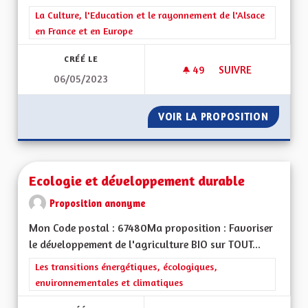
Filtrer les résultats de la catégorie : La Culture, l'Education e
La Culture, l'Education et le rayonnement de l'Alsace
en France et en Europe
CRÉÉ LE
49
49 ABONNÉS
SUIVRE
06/05/2023
COMPÉTENCES RÉG
VOIR LA PROPOSITION
COMPÉT
Ecologie et développement durable
Proposition anonyme
Mon Code postal : 67480Ma proposition : Favoriser
le développement de l'agriculture BIO sur TOUT...
Filtrer les résultats de la catégorie : Les transitions énergéti
Les transitions énergétiques, écologiques,
environnementales et climatiques