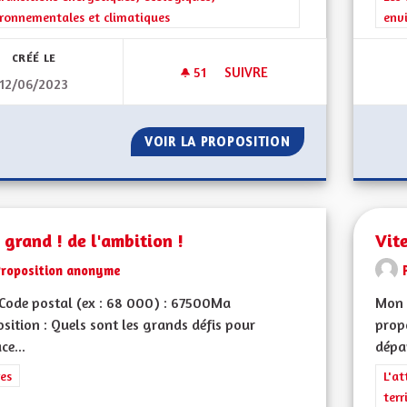
ronnementales et climatiques
env
CRÉÉ LE
51
51 ABONNÉS
SUIVRE
12/06/2023
ZONES NATURA 2000
VOIR LA PROPOSITION
ZONES NATURA 2
 grand ! de l'ambition !
Vit
Proposition anonyme
Code postal (ex : 68 000) : 67500Ma
Mon 
sition : Quels sont les grands défis pour
propo
ce...
dépa
rer les résultats de la catégorie : Autres
es
Filt
L'at
terr