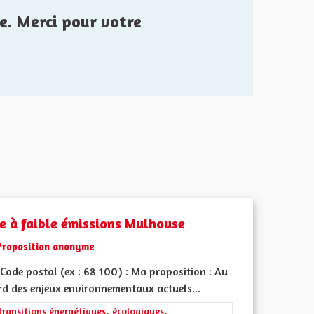
e. Merci pour votre
e à faible émissions Mulhouse
Proposition anonyme
Code postal (ex : 68 100) : Ma proposition : Au
rd des enjeux environnementaux actuels...
iques, environnementales et climatiques
rer les résultats de la catégorie : Les transitions énergétiques, écolog
transitions énergétiques, écologiques,