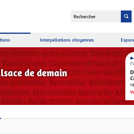
Rechercher
tions
Interpellations citoyennes
Espace
ÉT
Alsace de demain
D
C
1
V