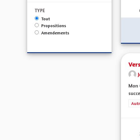
TYPE
Tout
Propositions
Amendements
Ver
Mon C
succe
Filt
Autr