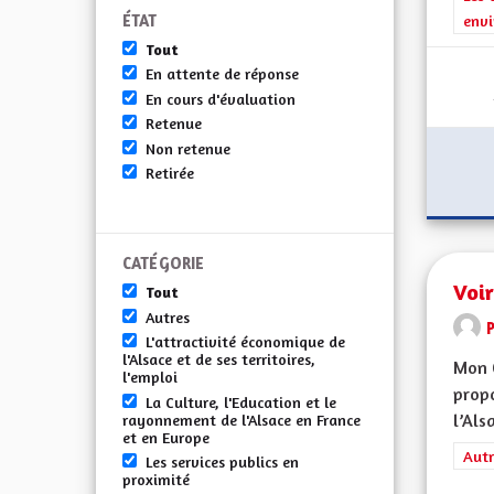
ÉTAT
envi
Tout
En attente de réponse
En cours d'évaluation
Retenue
Non retenue
Retirée
CATÉGORIE
Voir
Tout
Autres
L'attractivité économique de
l'Alsace et de ses territoires,
Mon 
l'emploi
propo
La Culture, l'Education et le
l’Alsa
rayonnement de l'Alsace en France
et en Europe
Filt
Autr
Les services publics en
proximité