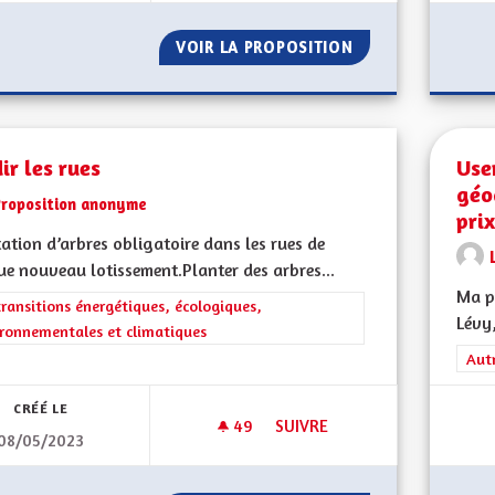
VOIR LA PROPOSITION
VERS UNE AUTON
ir les rues
Use
géo
Proposition anonyme
pri
ation d’arbres obligatoire dans les rues de
e nouveau lotissement.Planter des arbres...
Ma pr
rer les résultats de la catégorie : Les transitions énergétiques, écolog
transitions énergétiques, écologiques,
Lévy,
ronnementales et climatiques
Filt
Aut
CRÉÉ LE
49
49 ABONNÉS
SUIVRE
08/05/2023
VERDIR LES RUES