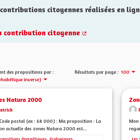
contributions citoyennes réalisées en lign
la contribution citoyenne
(Lien externe)
nt des propositions par :
Résultats par page :
100
phabétique inverse)
es Natura 2000
Zon
atrick
ode postal (ex : 68 000) : Ma proposition : La
Mon 
on actuelle des zones Natura 2000 est...
rega
rer les résultats de la catégorie : Les transitions énergétiques, écolog
transitions énergétiques, écologiques,
Filt
Les 