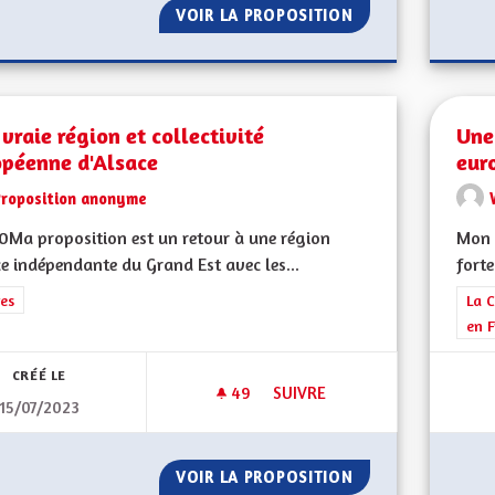
VOIR LA PROPOSITION
VERDIR LES RUES
vraie région et collectivité
Une
opéenne d'Alsace
eur
Proposition anonyme
Ma proposition est un retour à une région
Mon 
e indépendante du Grand Est avec les...
forte
rer les résultats de la catégorie : Autres
es
Filt
La C
en F
CRÉÉ LE
49
49 ABONNÉS
SUIVRE
15/07/2023
UNE VRAIE RÉGION ET COLLEC
VOIR LA PROPOSITION
UNE VRAIE RÉGIO