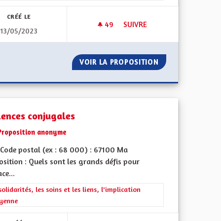
CRÉÉ LE
49
49 ABONNÉS
SUIVRE
13/05/2023
!
VITESSE À 90 KM/H SUR DÉP
L'AMBITION !
VOIR LA PROPOSITION
VITESSE À 90 K
lences conjugales
Proposition anonyme
Code postal (ex : 68 000) : 67100 Ma
sition : Quels sont les grands défis pour
ace...
rer les résultats de la catégorie : Les solidarités, les soins et les liens, 
solidarités, les soins et les liens, l'implication
oyenne