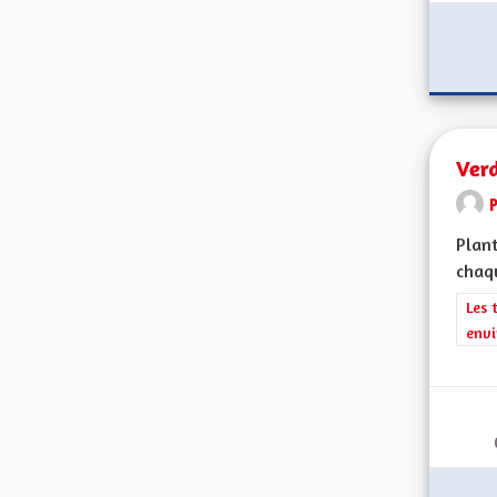
Verd
Plant
chaqu
Filt
Les 
envi