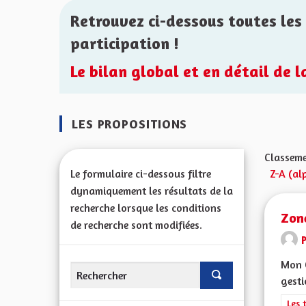
Retrouvez ci-dessous toutes les 
participation !
Le bilan global et en détail de 
LES PROPOSITIONS
Classeme
Le formulaire ci-dessous filtre
Z-A (al
dynamiquement les résultats de la
recherche lorsque les conditions
Zon
de recherche sont modifiées.
P
Mon C
gesti
Filt
Les 