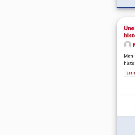
Une
hist
Mon C
histo
Filt
Les 