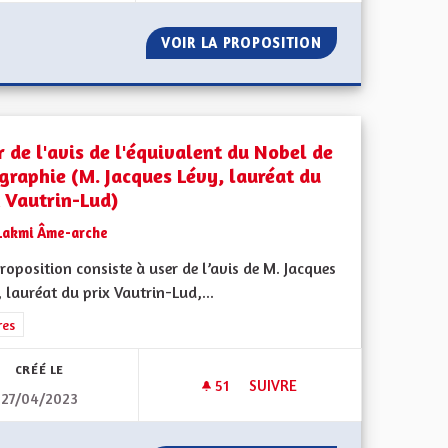
OMIE COMPLÈTE
VOIR LA PROPOSITION
VERS UN TOURISM
r de l'avis de l'équivalent du Nobel de
graphie (M. Jacques Lévy, lauréat du
x Vautrin-Lud)
Lakmi Âme-arche
oposition consiste à user de l’avis de M. Jacques
iques, environnementales et climatiques
 lauréat du prix Vautrin-Lud,...
rer les résultats de la catégorie : Autres
res
CRÉÉ LE
51
51 ABONNÉS
SUIVRE
27/04/2023
USER DE L'AVIS DE L'ÉQUIVA