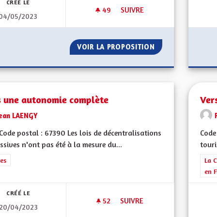
CRÉÉ LE
49
49 ABONNÉS
SUIVRE
04/05/2023
VIREZ MOI CE MOT " EUROPÉE
VOIR LA PROPOSITION
VIREZ MOI CE MO
s une autonomie complète
Ver
Jean LAENGY
ode postal : 67390 Les lois de décentralisations
Code 
ssives n'ont pas été à la mesure du...
touri
rer les résultats de la catégorie : Autres
es
Filt
La C
en F
CRÉÉ LE
52
52 ABONNÉS
SUIVRE
20/04/2023
VERS UNE AUTONOMIE COMP