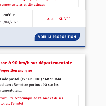
ironnementales et climatiques
CRÉÉ LE
50
50 ABONNÉS
SUIVRE
19/04/2023
ZONE À FAIBLE ÉMISSIONS M
000
VOIR LA PROPOSITION
ZONE À FAIBLE 
esse à 90 km/h sur départementale
Proposition anonyme
Code postal (ex : 68 000) : 68280Ma
sition : Remettre partout 90 sur les
rtementales...
rer les résultats de la catégorie : L'attractivité économique de l'Alsace e
tractivité économique de l'Alsace et de ses
itoires, l'emploi