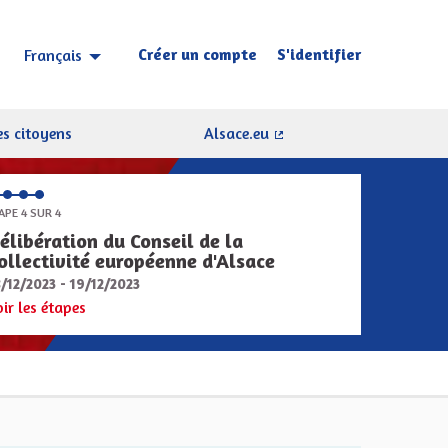
Créer un compte
S'identifier
Français
Choisir la langue
Sprache wählen
s citoyens
Alsace.eu
(Lien externe)
APE 4 SUR 4
élibération du Conseil de la
ollectivité européenne d'Alsace
8/12/2023 - 19/12/2023
oir les étapes