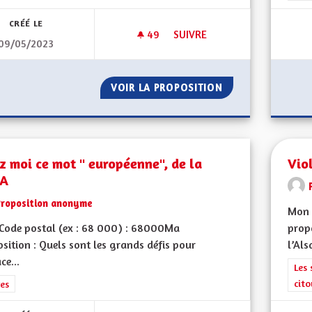
CRÉÉ LE
49
49 ABONNÉS
SUIVRE
09/05/2023
VOIR GRAND ! DE L'AMBITION 
VOIR LA PROPOSITION
VOIR GRAND ! DE 
z moi ce mot " européenne", de la
Vio
"A
Proposition anonyme
Mon 
Code postal (ex : 68 000) : 68000Ma
propo
sition : Quels sont les grands défis pour
l’Als
ce...
Filt
Les 
cit
rer les résultats de la catégorie : Autres
es