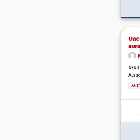
Une 
eur
67600
Alsac
Filt
Autr