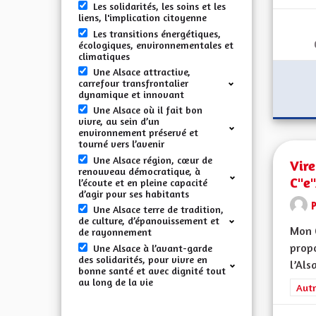
Les solidarités, les soins et les
liens, l'implication citoyenne
Les transitions énergétiques,
écologiques, environnementales et
climatiques
Une Alsace attractive,
carrefour transfrontalier
dynamique et innovant
Une Alsace où il fait bon
vivre, au sein d’un
environnement préservé et
tourné vers l’avenir
Une Alsace région, cœur de
Vire
renouveau démocratique, à
C"e
l’écoute et en pleine capacité
d’agir pour ses habitants
Une Alsace terre de tradition,
de culture, d’épanouissement et
Mon 
de rayonnement
propo
Une Alsace à l’avant-garde
des solidarités, pour vivre en
l’Alsa
bonne santé et avec dignité tout
au long de la vie
Filt
Autr