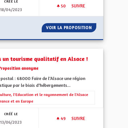
CRÉÉ LE
50
50 ABONNÉS
SUIVRE
18/04/2023
NNE", DE LA C"E"A
VIOLENCES CONJUGALES
T " EUROPÉENNE", DE LA C"E"A
VOIR LA PROPOSITION
VIOLENCES CONJ
s un tourisme qualitatif en Alsace !
Proposition anonyme
postal : 68000 Faire de l'Alsace une région
stique par le biais d'hébergements...
rer les résultats de la catégorie : La Culture, l'Education et le rayonne
ulture, l'Education et le rayonnement de l'Alsace
rance et en Europe
CRÉÉ LE
49
49 ABONNÉS
SUIVRE
13/06/2023
LÈTE
VERS UN TOURISME QUALITATI