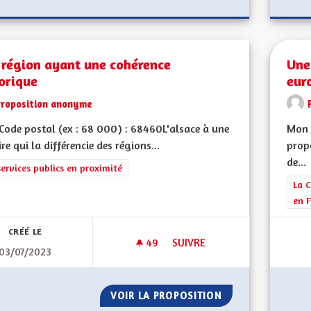
 région ayant une cohérence
Une
orique
eur
Proposition anonyme
ode postal (ex : 68 000) : 68460L'alsace à une
Mon 
ire qui la différencie des régions...
prop
de...
rer les résultats de la catégorie : Les services publics en proximité
services publics en proximité
Filt
La C
en F
CRÉÉ LE
49
49 ABONNÉS
SUIVRE
03/07/2023
UNE RÉGION AYANT UNE COH
VOIR LA PROPOSITION
UNE RÉGION AYA