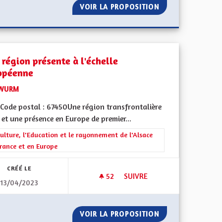
VOIR LA PROPOSITION
USER DE L'AVIS 
 région présente à l'échelle
opéenne
WURM
Code postal : 67450Une région transfrontalière
 et une présence en Europe de premier...
rer les résultats de la catégorie : La Culture, l'Education et le rayonne
ulture, l'Education et le rayonnement de l'Alsace
rance et en Europe
CRÉÉ LE
52
52 ABONNÉS
SUIVRE
13/04/2023
TIVITÉ EUROPÉENNE D'ALSACE
UNE RÉGION PRÉSENTE À L'É
N ET COLLECTIVITÉ EUROPÉENNE D'ALSACE
VOIR LA PROPOSITION
UNE RÉGION PRÉ