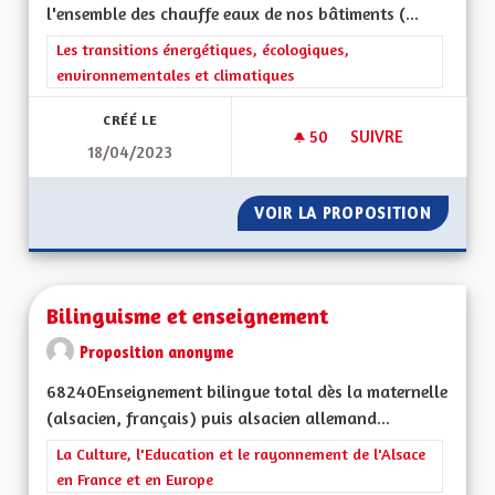
l'ensemble des chauffe eaux de nos bâtiments (...
Filtrer les résultats de la catégorie : Les transitions énergéti
Les transitions énergétiques, écologiques,
environnementales et climatiques
CRÉÉ LE
50
50 ABONNÉS
SUIVRE
18/04/2023
RÉDUIRE LA CONSO
VOIR LA PROPOSITION
RÉDUIR
Bilinguisme et enseignement
Proposition anonyme
68240Enseignement bilingue total dès la maternelle
(alsacien, français) puis alsacien allemand...
Filtrer les résultats de la catégorie : La Culture, l'Education e
La Culture, l'Education et le rayonnement de l'Alsace
en France et en Europe