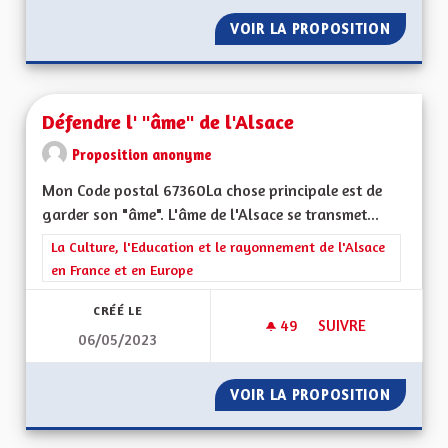
VOIR LA PROPOSITION
DRAPEA
Défendre l' "âme" de l'Alsace
Proposition anonyme
Mon Code postal 67360La chose principale est de
garder son "âme". L'âme de l'Alsace se transmet...
Filtrer les résultats de la catégorie : La Culture, l'Education e
La Culture, l'Education et le rayonnement de l'Alsace
en France et en Europe
CRÉÉ LE
49
49 ABONNÉS
SUIVRE
06/05/2023
DÉFENDRE L' "ÂME" 
VOIR LA PROPOSITION
DÉFENDR