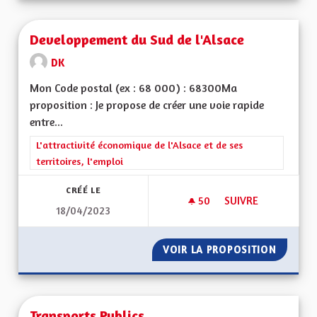
Developpement du Sud de l'Alsace
DK
Mon Code postal (ex : 68 000) : 68300Ma
proposition : Je propose de créer une voie rapide
entre...
Filtrer les résultats de la catégorie : L'attractivité économique 
L'attractivité économique de l'Alsace et de ses
territoires, l'emploi
CRÉÉ LE
50
50 ABONNÉS
SUIVRE
18/04/2023
DEVELOPPEMENT DU
VOIR LA PROPOSITION
DEVELO
Transports Publics