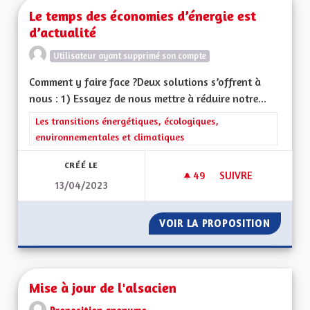
Le temps des économies d’énergie est
d’actualité
Utilisateur ayant supprimé son compte
Comment y faire face ?Deux solutions s’offrent à
nous : 1) Essayez de nous mettre à réduire notre...
Filtrer les résultats de la catégorie : Les transitions énergéti
Les transitions énergétiques, écologiques,
environnementales et climatiques
CRÉÉ LE
49
49 ABONNÉS
SUIVRE
13/04/2023
LE TEMPS DES ÉCON
VOIR LA PROPOSITION
LE TEM
Mise à jour de l'alsacien