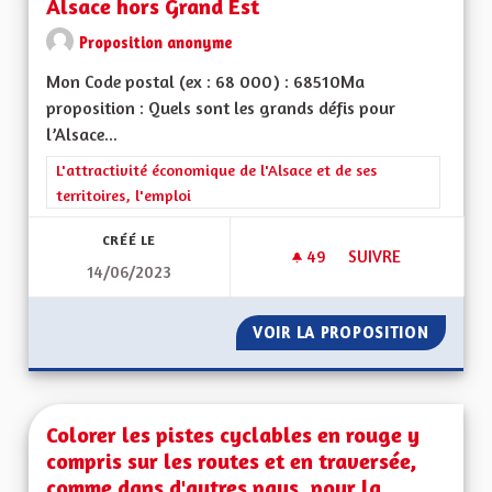
Alsace hors Grand Est
Proposition anonyme
Mon Code postal (ex : 68 000) : 68510Ma
proposition : Quels sont les grands défis pour
l’Alsace...
Filtrer les résultats de la catégorie : L'attractivité économique 
L'attractivité économique de l'Alsace et de ses
territoires, l'emploi
CRÉÉ LE
49
49 ABONNÉS
SUIVRE
14/06/2023
RETOUR À UNE FORT
VOIR LA PROPOSITION
RETOUR
Colorer les pistes cyclables en rouge y
compris sur les routes et en traversée,
comme dans d'autres pays, pour la