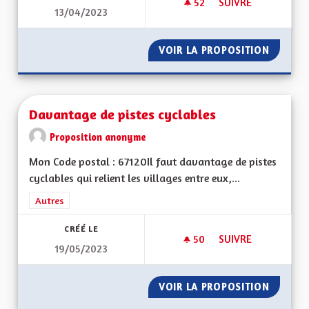
52
52 ABONNÉS
SUIVRE
13/04/2023
POUR UNE ALSACE 
VOIR LA PROPOSITION
POUR U
Davantage de pistes cyclables
Proposition anonyme
Mon Code postal : 67120Il faut davantage de pistes
cyclables qui relient les villages entre eux,...
Filtrer les résultats de la catégorie : Autres
Autres
CRÉÉ LE
50
50 ABONNÉS
SUIVRE
19/05/2023
DAVANTAGE DE PIST
VOIR LA PROPOSITION
DAVANT