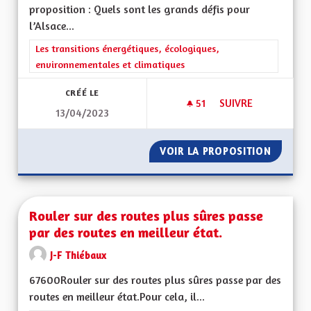
proposition : Quels sont les grands défis pour
l’Alsace...
Filtrer les résultats de la catégorie : Les transitions énergéti
Les transitions énergétiques, écologiques,
environnementales et climatiques
CRÉÉ LE
51
51 ABONNÉS
SUIVRE
13/04/2023
MIEUX VIVRE EN AL
VOIR LA PROPOSITION
MIEUX 
Rouler sur des routes plus sûres passe
par des routes en meilleur état.
J-F Thiébaux
67600Rouler sur des routes plus sûres passe par des
routes en meilleur état.Pour cela, il...