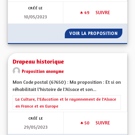
CRÉÉ LE
49
49 ABONNÉS
SUIVRE
10/05/2023
BILINGUISME ET E
VOIR LA PROPOSITION
BILING
Drapeau historique
Proposition anonyme
Mon Code postal (67650) : Ma proposition : Et si on
réhabilitait l'histoire de l'Alsace et son...
Filtrer les résultats de la catégorie : La Culture, l'Education e
La Culture, l'Education et le rayonnement de l'Alsace
en France et en Europe
CRÉÉ LE
50
50 ABONNÉS
SUIVRE
29/05/2023
DRAPEAU HISTORI