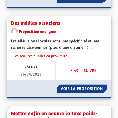
Des médias alsaciens
Proposition anonyme
Les télévisions locales sont une spécificité et une
richesse alsaciennes (plus d'une dizaine ! )....
Filtrer les résultats de la catégorie : Les services publics en pro
Les services publics en proximité
CRÉÉ LE
49
49 ABONNÉS
SUIVRE
26/04/2023
DES MÉDIAS ALSACI
VOIR LA PROPOSITION
DES MÉ
Mettre enfin en oeuvre la taxe poids-