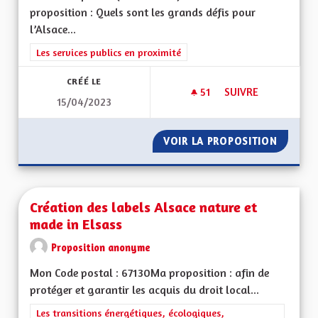
proposition : Quels sont les grands défis pour
l’Alsace...
Filtrer les résultats de la catégorie : Les services publics en pro
Les services publics en proximité
CRÉÉ LE
51
51 ABONNÉS
SUIVRE
15/04/2023
DÉVELOPPER L'ENG
VOIR LA PROPOSITION
DÉVELO
Création des labels Alsace nature et
made in Elsass
Proposition anonyme
Mon Code postal : 67130Ma proposition : afin de
protéger et garantir les acquis du droit local...
Filtrer les résultats de la catégorie : Les transitions énergéti
Les transitions énergétiques, écologiques,