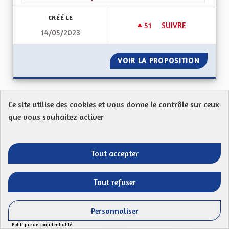
CRÉÉ LE
51
51 ABONNÉS
SUIVRE
14/05/2023
CRÉER UNE COLLECT
VOIR LA PROPOSITION
CRÉER U
Ce site utilise des cookies et vous donne le contrôle sur ceux
Plus de pistes cyclables en continu
que vous souhaitez activer
Proposition anonyme
67150Créer plus de pistes cyclables en continu pour
Tout accepter
plus de sécurité. Acutellement, il y a trop...
Filtrer les résultats de la catégorie : Autres
Autres
Tout refuser
CRÉÉ LE
49
49 ABONNÉS
SUIVRE
19/06/2023
PLUS DE PISTES CY
Personnaliser
Politique de confidentialité