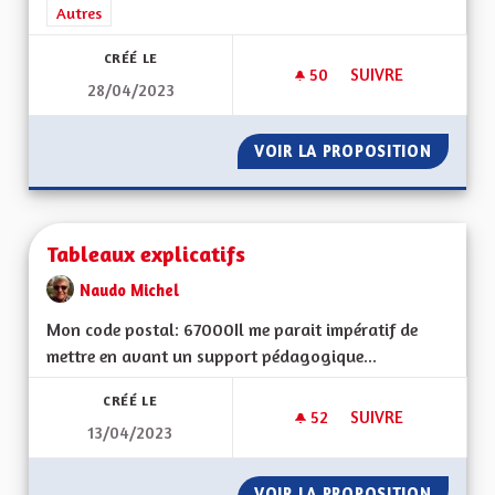
Filtrer les résultats de la catégorie : Autres
Autres
CRÉÉ LE
50
50 ABONNÉS
SUIVRE
28/04/2023
ROULER SUR DES RO
VOIR LA PROPOSITION
ROULER
Tableaux explicatifs
Naudo Michel
Mon code postal: 67000 Il me parait impératif de
mettre en avant un support pédagogique...
CRÉÉ LE
52
52 ABONNÉS
SUIVRE
13/04/2023
TABLEAUX EXPLICAT
VOIR LA PROPOSITION
TABLEA