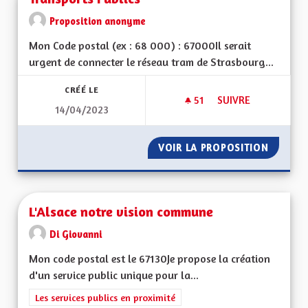
Proposition anonyme
Mon Code postal (ex : 68 000) : 67000Il serait
urgent de connecter le réseau tram de Strasbourg...
CRÉÉ LE
51
51 ABONNÉS
SUIVRE
14/04/2023
TRANSPORTS PUBLI
VOIR LA PROPOSITION
TRANSP
L'Alsace notre vision commune
Di Giovanni
Mon code postal est le 67130Je propose la création
d'un service public unique pour la...
Filtrer les résultats de la catégorie : Les services publics en pro
Les services publics en proximité