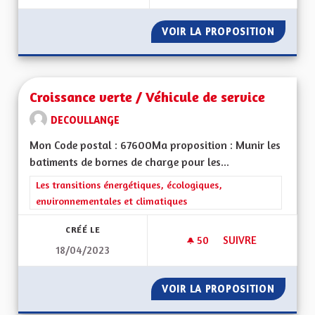
VOIR LA PROPOSITION
S'ADAP
Croissance verte / Véhicule de service
DECOULLANGE
Mon Code postal : 67600Ma proposition : Munir les
batiments de bornes de charge pour les...
Filtrer les résultats de la catégorie : Les transitions énergéti
Les transitions énergétiques, écologiques,
environnementales et climatiques
CRÉÉ LE
50
50 ABONNÉS
SUIVRE
18/04/2023
CROISSANCE VERTE 
VOIR LA PROPOSITION
CROISSA