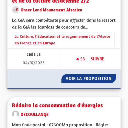
et de la culture alsacienne 2/2
Unser Land Mouvement Alsacien
La CeA sera compétente pour affecter dans le ressort
de la CeA les lauréats de concours de...
Filtrer les résultats de la catégorie : La Culture, l'Education e
La Culture, l'Education et le rayonnement de l'Alsace
en France et en Europe
CRÉÉ LE
53
53 ABONNÉS
SUIVRE
04/07/2023
L’EDUCATION : L’E
VOIR LA PROPOSITION
L’EDUC
Réduire la consommation d'énergies
DECOULLANGE
Mon Code postal : 67600Ma proposition : Règler