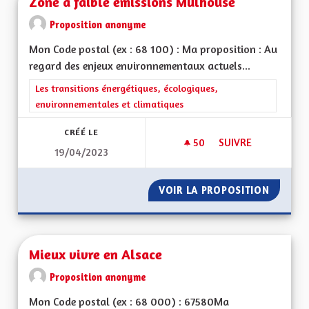
Zone à faible émissions Mulhouse
Proposition anonyme
Mon Code postal (ex : 68 100) : Ma proposition : Au
regard des enjeux environnementaux actuels...
Filtrer les résultats de la catégorie : Les transitions énergéti
Les transitions énergétiques, écologiques,
environnementales et climatiques
CRÉÉ LE
50
50 ABONNÉS
SUIVRE
19/04/2023
ZONE À FAIBLE ÉM
VOIR LA PROPOSITION
ZONE À
Mieux vivre en Alsace
Proposition anonyme
Mon Code postal (ex : 68 000) : 67580Ma