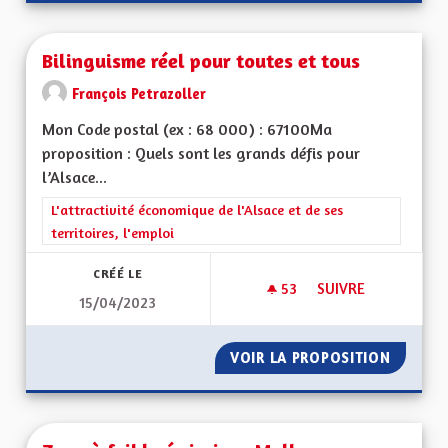
Bilinguisme réel pour toutes et tous
François Petrazoller
Mon Code postal (ex : 68 000) : 67100Ma
proposition : Quels sont les grands défis pour
l’Alsace...
Filtrer les résultats de la catégorie : L'attractivité économique 
L'attractivité économique de l'Alsace et de ses
territoires, l'emploi
CRÉÉ LE
53
53 ABONNÉS
SUIVRE
15/04/2023
BILINGUISME RÉEL
VOIR LA PROPOSITION
BILING