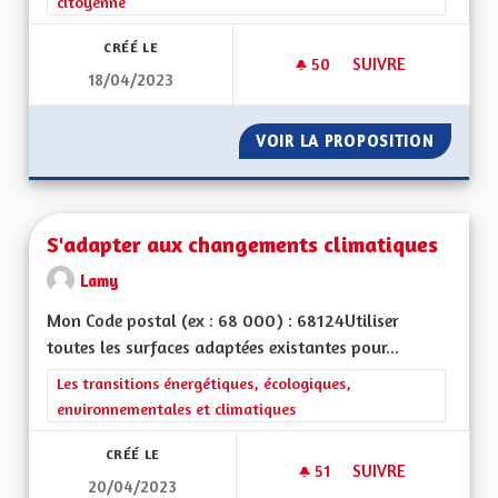
citoyenne
CRÉÉ LE
50
50 ABONNÉS
SUIVRE
18/04/2023
RESTAURANT SOLIDA
VOIR LA PROPOSITION
RESTAU
S'adapter aux changements climatiques
Lamy
Mon Code postal (ex : 68 000) : 68124Utiliser
toutes les surfaces adaptées existantes pour...
Filtrer les résultats de la catégorie : Les transitions énergéti
Les transitions énergétiques, écologiques,
environnementales et climatiques
CRÉÉ LE
51
51 ABONNÉS
SUIVRE
20/04/2023
S'ADAPTER AUX CH