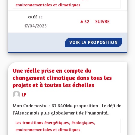
environnementales et climatiques
CRÉÉ LE
52
52 ABONNÉS
SUIVRE
17/04/2023
CRÉATION DES LABE
VOIR LA PROPOSITION
CRÉATI
Une réelle prise en compte du
changement climatique dans tous les
projets et à toutes les échelles
LP
Mon Code postal : 67 640Ma proposition : Le défi de
l'Alsace mais plus globalement de l’humanité...
Filtrer les résultats de la catégorie : Les transitions énergéti
Les transitions énergétiques, écologiques,
environnementales et climatiques