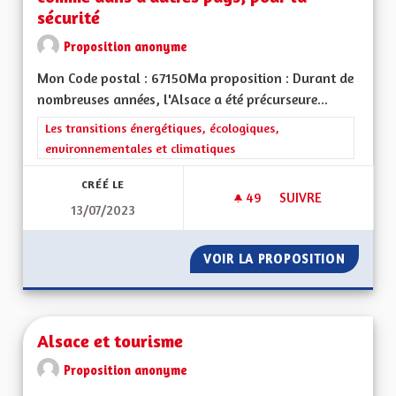
sécurité
Proposition anonyme
Mon Code postal : 67150Ma proposition : Durant de
nombreuses années, l'Alsace a été précurseure...
Filtrer les résultats de la catégorie : Les transitions énergéti
Les transitions énergétiques, écologiques,
environnementales et climatiques
CRÉÉ LE
49
49 ABONNÉS
SUIVRE
13/07/2023
COLORER LES PISTE
VOIR LA PROPOSITION
COLORE
Alsace et tourisme
Proposition anonyme