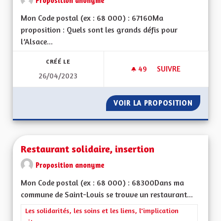
Proposition anonyme
Mon Code postal (ex : 68 000) : 67160Ma
proposition : Quels sont les grands défis pour
l’Alsace...
CRÉÉ LE
49
49 ABONNÉS
SUIVRE
26/04/2023
MISE À JOUR DE L'A
VOIR LA PROPOSITION
MISE À 
Restaurant solidaire, insertion
Proposition anonyme
Mon Code postal (ex : 68 000) : 68300Dans ma
commune de Saint-Louis se trouve un restaurant...
Filtrer les résultats de la catégorie : Les solidarités, les soins e
Les solidarités, les soins et les liens, l'implication