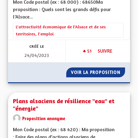
Mon Code postal (ex : 68 000) : 68650Ma
proposition : Quels sont les grands défis pour
l’Alsace...
Filtrer les résultats de la catégorie : L'attractivité économique 
L'attractivité économique de l'Alsace et de ses
territoires, l'emploi
CRÉÉ LE
51
51 ABONNÉS
SUIVRE
24/04/2023
ALSACE ET TOURIS
VOIR LA PROPOSITION
ALSACE
Plans alsaciens de résilience "eau" et
"énergie"
Proposition anonyme
Mon Code postal (ex : 68 420) : Ma proposition
: Faire des plans d'actions alsaciens de...