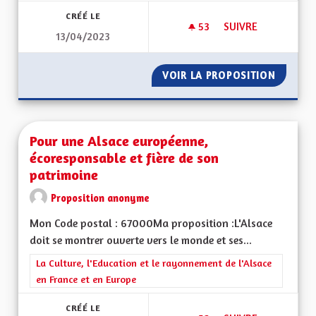
CRÉÉ LE
53
53 ABONNÉS
SUIVRE
13/04/2023
UNE RÉELLE PRISE 
VOIR LA PROPOSITION
UNE RÉ
Pour une Alsace européenne,
écoresponsable et fière de son
patrimoine
Proposition anonyme
Mon Code postal : 67000Ma proposition :L'Alsace
doit se montrer ouverte vers le monde et ses...
Filtrer les résultats de la catégorie : La Culture, l'Education e
La Culture, l'Education et le rayonnement de l'Alsace
en France et en Europe
CRÉÉ LE