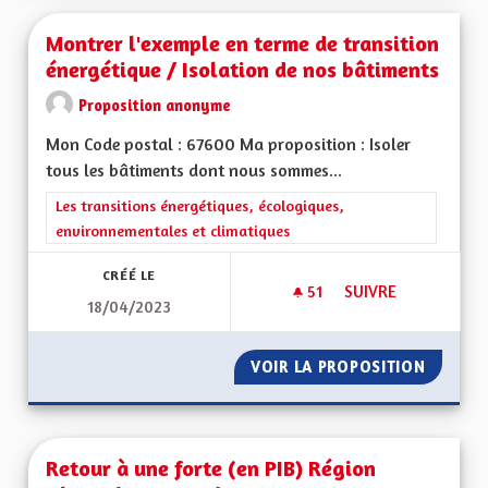
Montrer l'exemple en terme de transition
énergétique / Isolation de nos bâtiments
Proposition anonyme
Mon Code postal : 67600 Ma proposition : Isoler
tous les bâtiments dont nous sommes...
Filtrer les résultats de la catégorie : Les transitions énergéti
Les transitions énergétiques, écologiques,
environnementales et climatiques
CRÉÉ LE
51
51 ABONNÉS
SUIVRE
18/04/2023
MONTRER L'EXEMPL
VOIR LA PROPOSITION
MONTRE
Retour à une forte (en PIB) Région