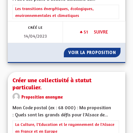
Filtrer les résultats de la catégorie : Les transitions énergéti
Les transitions énergétiques, écologiques,
environnementales et climatiques
CRÉÉ LE
51
51 ABONNÉS
SUIVRE
14/04/2023
PLANS ALSACIENS D
VOIR LA PROPOSITION
PLANS A
Créer une collectivité à statut
particulier.
Proposition anonyme
Mon Code postal (ex : 68 000) : Ma proposition
: Quels sont les grands défis pour l’Alsace de...
Filtrer les résultats de la catégorie : La Culture, l'Education e
La Culture, l'Education et le rayonnement de l'Alsace
en France et en Europe