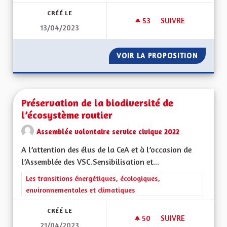
CRÉÉ LE
53
53 ABONNÉS
SUIVRE
13/04/2023
L'ALSACE NOTRE V
VOIR LA PROPOSITION
L'ALSA
Préservation de la biodiversité de
l’écosystème routier
Assemblée volontaire service civique 2022
A l’attention des élus de la CeA et à l’occasion de
l’Assemblée des VSC.Sensibilisation et...
Filtrer les résultats de la catégorie : Les transitions énergéti
Les transitions énergétiques, écologiques,
environnementales et climatiques
CRÉÉ LE
50
50 ABONNÉS
SUIVRE
21/04/2023
PRÉSERVATION DE L