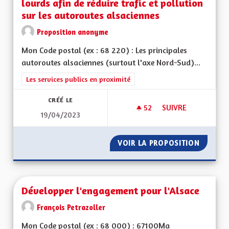
lourds afin de réduire trafic et pollution
sur les autoroutes alsaciennes
Proposition anonyme
Mon Code postal (ex : 68 220) : Les principales
autoroutes alsaciennes (surtout l'axe Nord-Sud)...
Filtrer les résultats de la catégorie : Les services publics en pro
Les services publics en proximité
CRÉÉ LE
52
52 ABONNÉS
SUIVRE
19/04/2023
METTRE ENFIN EN O
VOIR LA PROPOSITION
METTRE
Développer l'engagement pour l'Alsace
François Petrazoller
Mon Code postal (ex : 68 000) : 67100Ma