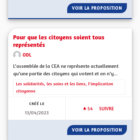
VOIR LA PROPOSITION
RÉGION
Pour que les citoyens soient tous
représentés
ODL
L'assemblée de la CEA ne représente actuellement
qu'une partie des citoyens qui votent et on n'y...
Filtrer les résultats de la catégorie : Les solidarités, les soins e
Les solidarités, les soins et les liens, l'implication
citoyenne
CRÉÉ LE
54
54 ABONNÉS
SUIVRE
13/04/2023
POUR QUE LES CIT
VOIR LA PROPOSITION
POUR Q