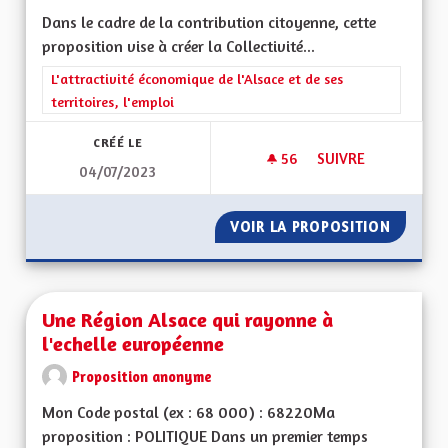
Dans le cadre de la contribution citoyenne, cette
proposition vise à créer la Collectivité...
Filtrer les résultats de la catégorie : L'attractivité économique 
L'attractivité économique de l'Alsace et de ses
territoires, l'emploi
CRÉÉ LE
56
56 ABONNÉS
SUIVRE
04/07/2023
CRÉATION DE LA CO
VOIR LA PROPOSITION
CRÉATI
Une Région Alsace qui rayonne à
l'echelle européenne
Proposition anonyme
Mon Code postal (ex : 68 000) : 68220Ma
proposition : POLITIQUE Dans un premier temps