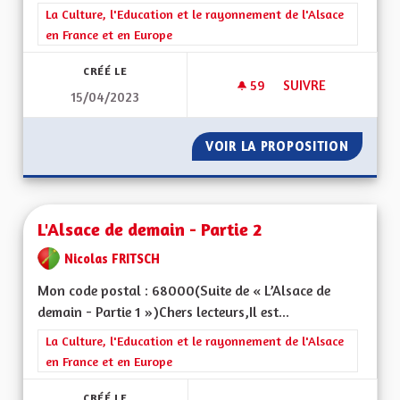
Filtrer les résultats de la catégorie : La Culture, l'Education e
La Culture, l'Education et le rayonnement de l'Alsace
en France et en Europe
CRÉÉ LE
59
59 ABONNÉS
SUIVRE
15/04/2023
L'ALSACE DE DEMAIN
VOIR LA PROPOSITION
L'ALSAC
L'Alsace de demain - Partie 2
Nicolas FRITSCH
Mon code postal : 68000(Suite de « L’Alsace de
demain - Partie 1 »)Chers lecteurs,Il est...
Filtrer les résultats de la catégorie : La Culture, l'Education e
La Culture, l'Education et le rayonnement de l'Alsace
en France et en Europe
CRÉÉ LE