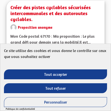
Créer des pistes cyclables sécurisées
intercommunales et des autoroutes
cyclables.
Proposition anonyme
Mon Code postal 67170 : Ma proposition : Le plus
grand défi pour demain sera la mobilité.Il est...
Ce site utilise des cookies et vous donne le contrôle sur ceux
Filtrer les résultats de la catégorie : Les transitions énergéti
Les transitions énergétiques, écologiques,
environnementales et climatiques
que vous souhaitez activer
CRÉÉ LE
52
52 ABONNÉS
SUIVRE
17/04/2023
CRÉER DES PISTES 
Tout accepter
VOIR LA PROPOSITION
CRÉER 
Tout refuser
Personnaliser
Offre de Transport sur l'ensemble du
Politique de confidentialité