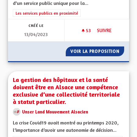
d'un service public unique pour la...
Filtrer les résultats de la catégorie : Les services publics en pro
Les services publics en proximité
CRÉÉ LE
53
53 ABONNÉS
SUIVRE
13/04/2023
L'ALSACE NOTRE V
VOIR LA PROPOSITION
L'ALSA
La gestion des hôpitaux et la santé
doivent être en Alsace une compétence
exclusive d’une collectivité territoriale
à statut particulier.
Unser Land Mouvement Alsacien
La crise Covid19 avait montré au printemps 2020,
l’importance d’avoir une autonomie de décision...