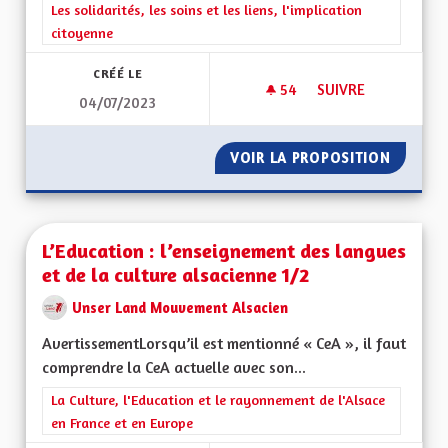
Filtrer les résultats de la catégorie : Les solidarités, les soins e
Les solidarités, les soins et les liens, l'implication
citoyenne
CRÉÉ LE
54
54 ABONNÉS
SUIVRE
04/07/2023
LA GESTION DES HÔ
VOIR LA PROPOSITION
LA GES
L’Education : l’enseignement des langues
et de la culture alsacienne 1/2
Unser Land Mouvement Alsacien
AvertissementLorsqu’il est mentionné « CeA », il faut
comprendre la CeA actuelle avec son...
Filtrer les résultats de la catégorie : La Culture, l'Education e
La Culture, l'Education et le rayonnement de l'Alsace
en France et en Europe