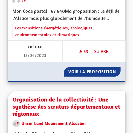
LP
Mon Code postal : 67 640Ma proposition : Le défi de
l'Alsace mais plus globalement de l’humanité...
Filtrer les résultats de la catégorie : Les transitions énergéti
Les transitions énergétiques, écologiques,
environnementales et climatiques
CRÉÉ LE
53
53 ABONNÉS
SUIVRE
13/04/2023
UNE RÉELLE PRISE 
VOIR LA PROPOSITION
UNE RÉ
Organisation de la collectivité : Une
synthèse des scrutins départementaux et
régionaux
Unser Land Mouvement Alsacien