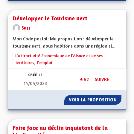
Développer le Tourisme vert
Suss
Mon Code postal: Ma proposition : développer le
tourisme vert, nous habitons dans une région si...
Filtrer les résultats de la catégorie : L'attractivité économique 
L'attractivité économique de l'Alsace et de ses
territoires, l'emploi
CRÉÉ LE
52
52 ABONNÉS
SUIVRE
14/04/2023
DÉVELOPPER LE TO
VOIR LA PROPOSITION
DÉVELO
Faire face au déclin inquietant de la