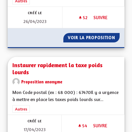
Filtrer les résultats de la catégorie : Autres
Autres
CRÉÉ LE
52
52 ABONNÉS
SUIVRE
26/04/2023
UNE ALSACE FORTE 
VOIR LA PROPOSITION
UNE AL
Instaurer rapidement la taxe poids
lourds
Proposition anonyme
Mon Code postal (ex : 68 000) : 67470Il y a urgence
à mettre en place les taxes poids lourds sur...
Filtrer les résultats de la catégorie : Autres
Autres
CRÉÉ LE
54
54 ABONNÉS
SUIVRE
17/04/2023
INSTAURER RAPIDE