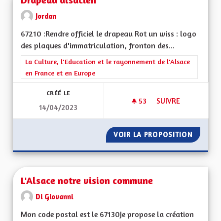
Jordan
67210 :Rendre officiel le drapeau Rot un wiss : logo
des plaques d'immatriculation, fronton des...
Filtrer les résultats de la catégorie : La Culture, l'Education e
La Culture, l'Education et le rayonnement de l'Alsace
en France et en Europe
CRÉÉ LE
53
53 ABONNÉS
SUIVRE
14/04/2023
DRAPEAU ALSACIEN
VOIR LA PROPOSITION
DRAPEA
L'Alsace notre vision commune
Di Giovanni
Mon code postal est le 67130Je propose la création