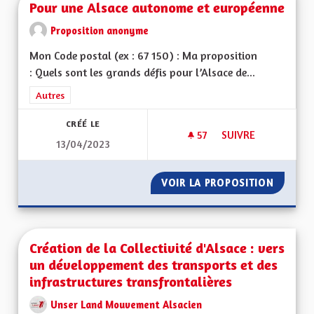
Pour une Alsace autonome et européenne
Proposition anonyme
Mon Code postal (ex : 67 150) : Ma proposition
: Quels sont les grands défis pour l’Alsace de...
Filtrer les résultats de la catégorie : Autres
Autres
CRÉÉ LE
57
57 ABONNÉS
SUIVRE
13/04/2023
POUR UNE ALSACE
VOIR LA PROPOSITION
POUR U
Création de la Collectivité d'Alsace : vers
un développement des transports et des
infrastructures transfrontalières
Unser Land Mouvement Alsacien