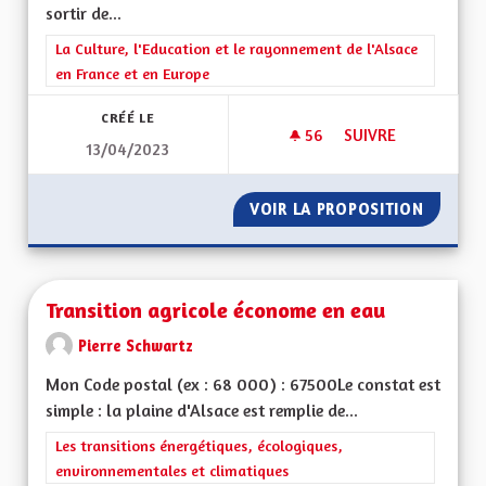
sortir de...
Filtrer les résultats de la catégorie : La Culture, l'Education e
La Culture, l'Education et le rayonnement de l'Alsace
en France et en Europe
CRÉÉ LE
56
56 ABONNÉS
SUIVRE
13/04/2023
UNE RÉGION ALSAC
VOIR LA PROPOSITION
UNE RÉ
Transition agricole économe en eau
Pierre Schwartz
Mon Code postal (ex : 68 000) : 67500Le constat est
simple : la plaine d'Alsace est remplie de...
Filtrer les résultats de la catégorie : Les transitions énergéti
Les transitions énergétiques, écologiques,
environnementales et climatiques