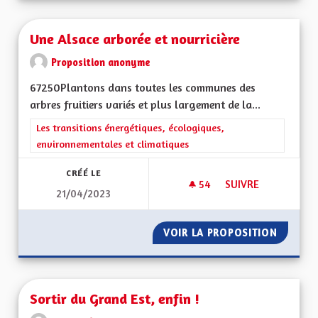
Une Alsace arborée et nourricière
Proposition anonyme
67250Plantons dans toutes les communes des
arbres fruitiers variés et plus largement de la...
Filtrer les résultats de la catégorie : Les transitions énergéti
Les transitions énergétiques, écologiques,
environnementales et climatiques
CRÉÉ LE
54
54 ABONNÉS
SUIVRE
21/04/2023
UNE ALSACE ARBOR
VOIR LA PROPOSITION
UNE AL
Sortir du Grand Est, enfin !