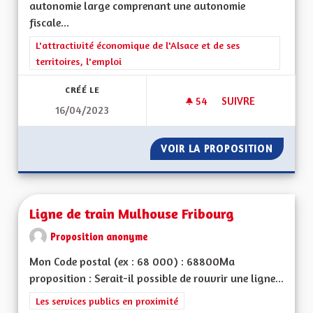
autonomie large comprenant une autonomie
fiscale...
Filtrer les résultats de la catégorie : L'attractivité économique 
L'attractivité économique de l'Alsace et de ses
territoires, l'emploi
CRÉÉ LE
54
54 ABONNÉS
SUIVRE
16/04/2023
POUR UNE ALSACE
VOIR LA PROPOSITION
POUR U
Ligne de train Mulhouse Fribourg
Proposition anonyme
Mon Code postal (ex : 68 000) : 68800Ma
proposition : Serait-il possible de rouvrir une ligne...
Filtrer les résultats de la catégorie : Les services publics en pro
Les services publics en proximité