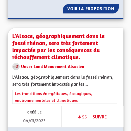
VOIR LA PROPOSITION
S'ENGA
L’Alsace, géographiquement dans le
fossé rhénan, sera très fortement
impactée par les conséquences du
réchauffement climatique.
Unser Land Mouvement Alsacien
L’Alsace, géographiquement dans le fossé rhénan,
sera très fortement impactée par les...
Filtrer les résultats de la catégorie : Les transitions énergéti
Les transitions énergétiques, écologiques,
environnementales et climatiques
CRÉÉ LE
55
55 ABONNÉS
SUIVRE
04/07/2023
L’ALSACE, GÉOGRA