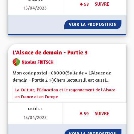
58
58 ABONNÉS
SUIVRE
15/04/2023
L'ALSACE DE DEMAIN
VOIR LA PROPOSITION
L'ALSAC
L'Alsace de demain - Partie 3
Nicolas FRITSCH
Mon code postal : 68000(Suite de « L’Alsace de
demain - Partie 2 »)Chers lecteurs,Il est aussi...
Filtrer les résultats de la catégorie : La Culture, l'Education e
La Culture, l'Education et le rayonnement de l'Alsace
en France et en Europe
CRÉÉ LE
59
59 ABONNÉS
SUIVRE
15/04/2023
L'ALSACE DE DEMAIN
VOIR LA PROPOSITION
L'ALSAC