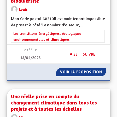
biodiversité
Louis
Mon Code postal 68210Il est maintenant impossible
de passer à côté !Le nombre d'oiseaux,...
Filtrer les résultats de la catégorie : Les transitions énergéti
Les transitions énergétiques, écologiques,
environnementales et climatiques
CRÉÉ LE
53
53 ABONNÉS
SUIVRE
18/04/2023
FAIRE FACE AU DÉCL
VOIR LA PROPOSITION
FAIRE F
Une réelle prise en compte du
changement climatique dans tous les
projets et à toutes les échelles