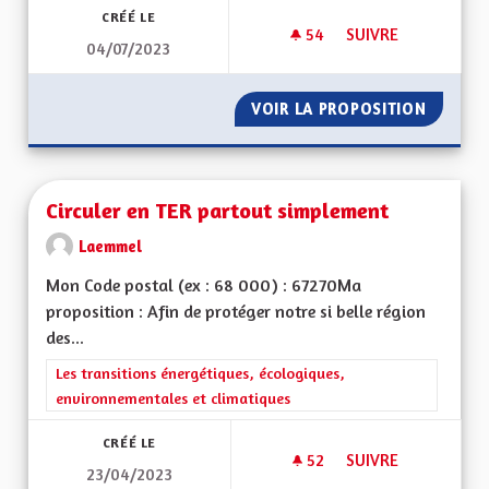
CRÉÉ LE
54
54 ABONNÉS
SUIVRE
04/07/2023
L’EDUCATION : L’E
VOIR LA PROPOSITION
L’EDUC
Circuler en TER partout simplement
Laemmel
Mon Code postal (ex : 68 000) : 67270Ma
proposition : Afin de protéger notre si belle région
des...
Filtrer les résultats de la catégorie : Les transitions énergéti
Les transitions énergétiques, écologiques,
environnementales et climatiques
CRÉÉ LE
52
52 ABONNÉS
SUIVRE
23/04/2023
CIRCULER EN TER 