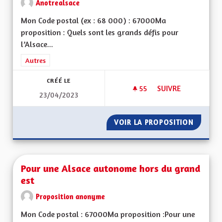
Anotrealsace
Mon Code postal (ex : 68 000) : 67000Ma
proposition : Quels sont les grands défis pour
l’Alsace...
Filtrer les résultats de la catégorie : Autres
Autres
CRÉÉ LE
55
55 ABONNÉS
SUIVRE
23/04/2023
SORTIR DU GRAND E
VOIR LA PROPOSITION
SORTIR 
Pour une Alsace autonome hors du grand
est
Proposition anonyme
Mon Code postal : 67000Ma proposition :Pour une