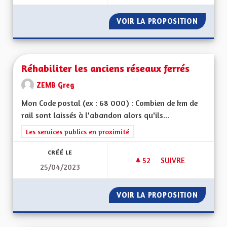
VOIR LA PROPOSITION
CIRCUL
Réhabiliter les anciens réseaux ferrés
ZEMB Greg
Mon Code postal (ex : 68 000) : Combien de km de
rail sont laissés à l'abandon alors qu'ils...
Filtrer les résultats de la catégorie : Les services publics en pro
Les services publics en proximité
CRÉÉ LE
52
52 ABONNÉS
SUIVRE
25/04/2023
RÉHABILITER LES A
VOIR LA PROPOSITION
RÉHABI