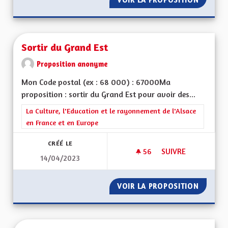
Sortir du Grand Est
Proposition anonyme
Mon Code postal (ex : 68 000) : 67000Ma
proposition : sortir du Grand Est pour avoir des...
Filtrer les résultats de la catégorie : La Culture, l'Education e
La Culture, l'Education et le rayonnement de l'Alsace
en France et en Europe
CRÉÉ LE
56
56 ABONNÉS
SUIVRE
14/04/2023
SORTIR DU GRAND 
VOIR LA PROPOSITION
SORTIR