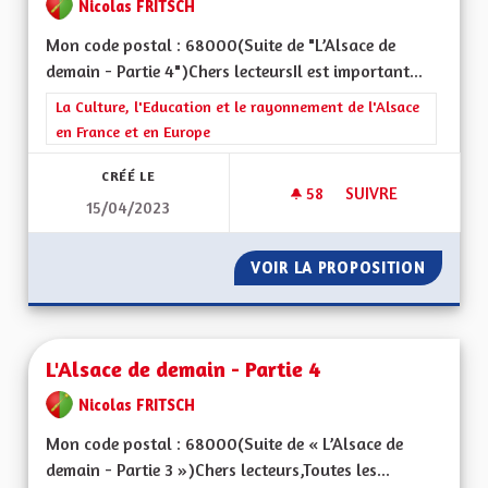
Nicolas FRITSCH
Mon code postal : 68000(Suite de "L’Alsace de
demain - Partie 4")Chers lecteursIl est important...
Filtrer les résultats de la catégorie : La Culture, l'Education e
La Culture, l'Education et le rayonnement de l'Alsace
en France et en Europe
CRÉÉ LE
58
58 ABONNÉS
SUIVRE
15/04/2023
L'ALSACE DE DEMAIN
VOIR LA PROPOSITION
L'ALSAC
L'Alsace de demain - Partie 4
Nicolas FRITSCH
Mon code postal : 68000(Suite de « L’Alsace de
demain - Partie 3 »)Chers lecteurs,Toutes les...