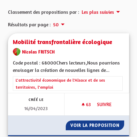
Classement des propositions par :
Les plus suivies
Résultats par page :
50
Mobilité transfrontalière écologique
Nicolas FRITSCH
Code postal : 68000Chers lecteurs,Nous pourrions
envisager la création de nouvelles lignes de...
Filtrer les résultats de la catégorie : L'attractivité économique 
L'attractivité économique de l'Alsace et de ses
territoires, l'emploi
CRÉÉ LE
63
63 ABONNÉS
SUIVRE
16/04/2023
MOBILITÉ TRANSFR
VOIR LA PROPOSITION
MOBILI