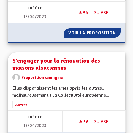
CRÉÉ LE
54
54 ABONNÉS
SUIVRE
18/04/2023
TRANSITION AGRIC
VOIR LA PROPOSITION
TRANSI
S'engager pour la rénovation des
maisons alsaciennes
Proposition anonyme
Elles disparaissent les unes après les autres...
malheureusement ! La Collectivité européenne...
Filtrer les résultats de la catégorie : Autres
Autres
CRÉÉ LE
56
56 ABONNÉS
SUIVRE
13/04/2023
S'ENGAGER POUR L