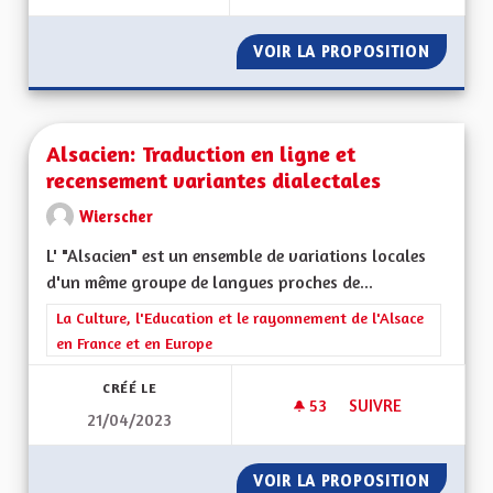
VOIR LA PROPOSITION
INSTAU
Alsacien: Traduction en ligne et
recensement variantes dialectales
Wierscher
L' "Alsacien" est un ensemble de variations locales
d'un même groupe de langues proches de...
Filtrer les résultats de la catégorie : La Culture, l'Education e
La Culture, l'Education et le rayonnement de l'Alsace
en France et en Europe
CRÉÉ LE
53
53 ABONNÉS
SUIVRE
21/04/2023
ALSACIEN: TRADUCT
VOIR LA PROPOSITION
ALSACI