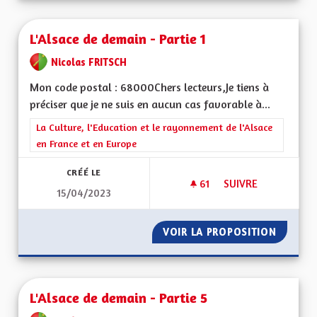
L'Alsace de demain - Partie 1
Nicolas FRITSCH
Mon code postal : 68000Chers lecteurs,Je tiens à
préciser que je ne suis en aucun cas favorable à...
Filtrer les résultats de la catégorie : La Culture, l'Education e
La Culture, l'Education et le rayonnement de l'Alsace
en France et en Europe
CRÉÉ LE
61
61 ABONNÉS
SUIVRE
15/04/2023
L'ALSACE DE DEMAIN
VOIR LA PROPOSITION
L'ALSAC
L'Alsace de demain - Partie 5