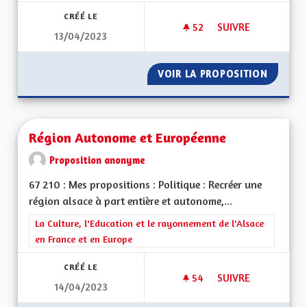
CRÉÉ LE
52
52 ABONNÉS
SUIVRE
13/04/2023
LIGNE DE TRAIN M
VOIR LA PROPOSITION
LIGNE 
Région Autonome et Européenne
Proposition anonyme
67 210 : Mes propositions : Politique : Recréer une
région alsace à part entière et autonome,...
Filtrer les résultats de la catégorie : La Culture, l'Education e
La Culture, l'Education et le rayonnement de l'Alsace
en France et en Europe
CRÉÉ LE
54
54 ABONNÉS
SUIVRE
14/04/2023
RÉGION AUTONOME