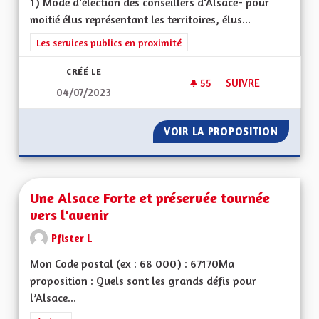
1) Mode d'élection des conseillers d'Alsace- pour
moitié élus représentant les territoires, élus...
Filtrer les résultats de la catégorie : Les services publics en pro
Les services publics en proximité
CRÉÉ LE
55
55 ABONNÉS
SUIVRE
04/07/2023
ORGANISATION DE 
VOIR LA PROPOSITION
ORGANI
Une Alsace Forte et préservée tournée
vers l'avenir
Pfister L
Mon Code postal (ex : 68 000) : 67170Ma
proposition : Quels sont les grands défis pour
l’Alsace...