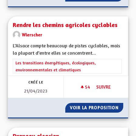
Rendre les chemins agricoles cyclables
Wierscher
L'Alsace compte beaucoup de pistes cyclables, mais
la plupart d'entre elles se concentrent...
Filtrer les résultats de la catégorie : Les transitions énergéti
Les transitions énergétiques, écologiques,
environnementales et climatiques
CRÉÉ LE
54
54 ABONNÉS
SUIVRE
21/04/2023
RENDRE LES CHEMI
VOIR LA PROPOSITION
RENDRE
Drapeau alsacien