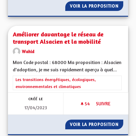
VOIR LA PROPOSITION
L’ALSA
Améliorer davantage le réseau de
transport Alsacien et la mobilité
Wahid
Mon Code postal : 68000 Ma proposition : Alsacien
d'adoption, je me suis rapidement aperçu à quel...
Filtrer les résultats de la catégorie : Les transitions énergéti
Les transitions énergétiques, écologiques,
environnementales et climatiques
CRÉÉ LE
54
54 ABONNÉS
SUIVRE
17/04/2023
AMÉLIORER DAVANTA
VOIR LA PROPOSITION
AMÉLIO