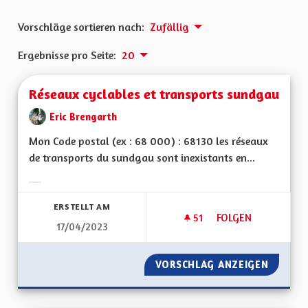
Vorschläge sortieren nach:
Zufällig
Ergebnisse pro Seite:
20
Réseaux cyclables et transports sundgau
Eric Brengarth
Mon Code postal (ex : 68 000) : 68130 les réseaux
de transports du sundgau sont inexistants en...
Ergebnisse nach Kategorie filtern:
ERSTELLT AM
51
51 FOLLOWER
FOLGEN
17/04/2023
RÉSEAUX CYCLABLE
VORSCHLAG ANZEIGEN
RÉSEAU