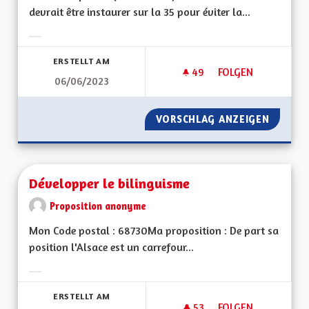
devrait être instaurer sur la 35 pour éviter la...
Ergebnisse nach Kategorie filtern:
ERSTELLT AM
49
49 FOLLOWER
FOLGEN
06/06/2023
INSTAURATION DE L
VORSCHLAG ANZEIGEN
INSTAU
Développer le bilinguisme
Proposition anonyme
Mon Code postal : 68730Ma proposition : De part sa
position l'Alsace est un carrefour...
Ergebnisse nach Kategorie filtern:
ERSTELLT AM
53
53 FOLLOWER
FOLGEN