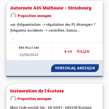
Autoroute A35 Mulhouse - Strasbourg
Proposition anonyme
sur-fréquentation -> régulation des PL étrangers ?
fréquents accidents -> contrôles, baisse...
Ergebnisse nach Kategorie filtern:
ERSTELLT AM
49
49 FOLLOWER
FOLGEN
22/06/2023
AUTOROUTE A35 M
VORSCHLAG ANZEIGEN
AUTORO
Instauration de l'écotaxe
Proposition anonyme
Mon Code postal (ex : 68 000) : 68920L'écotaxe