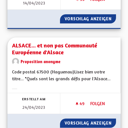
14/04/2023
DÉVELOPPER LE BIL
VORSCHLAG ANZEIGEN
DÉVELO
ALSACE... et non pas Communauté
Européenne d'Alsace
Proposition anonyme
Code postal 67500 (Haguenau)Lisez bien votre
titre... "Quels sont les grands défis pour l’Alsace...
Ergebnisse nach Kategorie filtern:
ERSTELLT AM
49
49 FOLLOWER
FOLGEN
24/04/2023
ALSACE... ET NON
VORSCHLAG ANZEIGEN
ALSACE