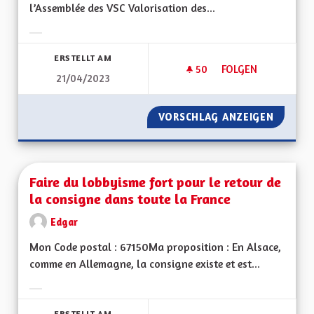
l’Assemblée des VSC Valorisation des...
Ergebnisse nach Kategorie filtern:
ERSTELLT AM
50
50 FOLLOWER
FOLGEN
21/04/2023
RÉDUCTION DES DÉC
VORSCHLAG ANZEIGEN
RÉDUCT
Faire du lobbyisme fort pour le retour de
la consigne dans toute la France
Edgar
Mon Code postal : 67150Ma proposition : En Alsace,
comme en Allemagne, la consigne existe et est...
Ergebnisse nach Kategorie filtern:
ERSTELLT AM