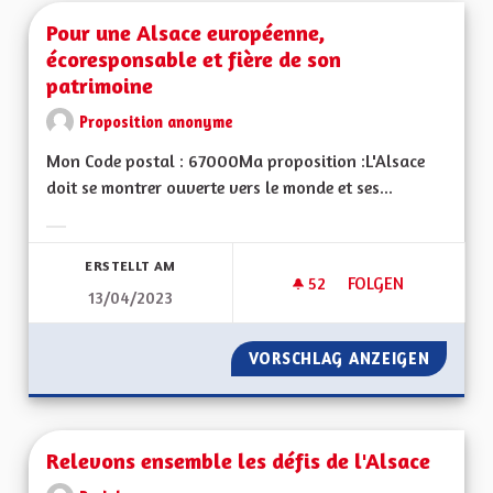
Pour une Alsace européenne,
écoresponsable et fière de son
patrimoine
Proposition anonyme
Mon Code postal : 67000Ma proposition :L'Alsace
doit se montrer ouverte vers le monde et ses...
Ergebnisse nach Kategorie filtern:
ERSTELLT AM
52
52 FOLLOWER
FOLGEN
13/04/2023
POUR UNE ALSACE 
VORSCHLAG ANZEIGEN
POUR U
Relevons ensemble les défis de l'Alsace