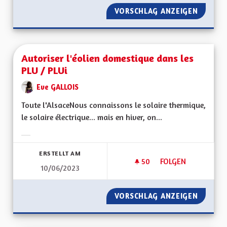
VORSCHLAG ANZEIGEN
AUGMEN
Autoriser l'éolien domestique dans les
PLU / PLUi
Eve GALLOIS
Toute l'AlsaceNous connaissons le solaire thermique,
le solaire électrique... mais en hiver, on...
Ergebnisse nach Kategorie filtern:
ERSTELLT AM
50
50 FOLLOWER
FOLGEN
10/06/2023
AUTORISER L'ÉOLIE
VORSCHLAG ANZEIGEN
AUTORI