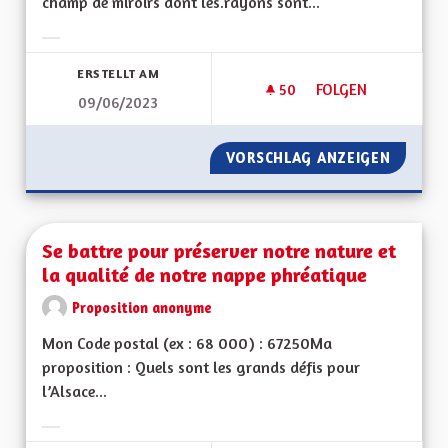
champ de miroirs dont les.rayons sont...
Ergebnisse nach Kategorie filtern:
ERSTELLT AM
50
50 FOLLOWER
FOLGEN
09/06/2023
FOUR SOLAIRE ET Z
VORSCHLAG ANZEIGEN
FOUR S
Se battre pour préserver notre nature et
la qualité de notre nappe phréatique
Proposition anonyme
Mon Code postal (ex : 68 000) : 67250Ma
proposition : Quels sont les grands défis pour
l’Alsace...
Ergebnisse nach Kategorie filtern: