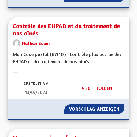
Contrôle des EHPAD et du traitement de
nos aînés
Nathan Bauer
Mon Code postal (67110) : Contrôle plus accrue des
EHPAD et du traitement de nos ainés :...
Ergebnisse nach Kategorie filtern:
ERSTELLT AM
50
50 FOLLOWER
FOLGEN
13/07/2023
CONTRÔLE DES EHP
VORSCHLAG ANZEIGEN
CONTRÔ