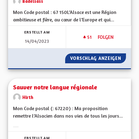
Badelsass
Mon Code postal : 67 150L’Alsace est une Région
ambitieuse et fière, au cœur de l’Europe et qui...
ERSTELLT AM
51
51 FOLLOWER
FOLGEN
14/04/2023
RELEVONS ENSEMBLE
VORSCHLAG ANZEIGEN
RELEVO
Sauver notre langue régionale
Hirth
Mon Code postal (: 67220) : Ma proposition
remettre l’Alsacien dans nos vies de tous les jours...
Ergebnisse nach Kategorie filtern:
ERSTELLT AM