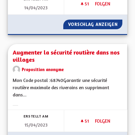
51
51 FOLLOWER
FOLGEN
14/04/2023
SAUVER NOTRE LA
VORSCHLAG ANZEIGEN
SAUVER
Augmenter la sécurité routière dans nos
villages
Proposition anonyme
Mon Code postal :68740Garantir une sécurité
routière maximale des riverains en supprimant
dans...
Ergebnisse nach Kategorie filtern:
ERSTELLT AM
51
51 FOLLOWER
FOLGEN
15/04/2023
AUGMENTER LA SÉC