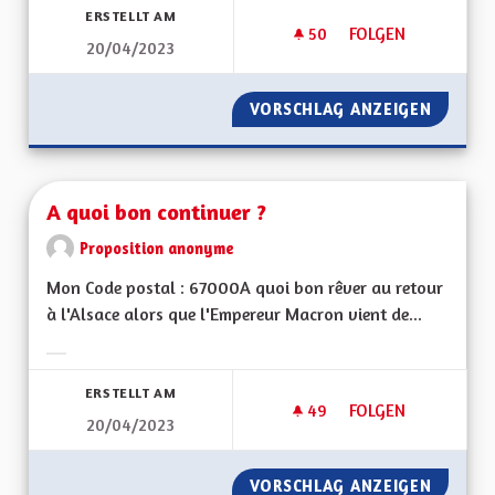
ERSTELLT AM
50
50 FOLLOWER
FOLGEN
20/04/2023
SE BATTRE POUR P
VORSCHLAG ANZEIGEN
SE BAT
A quoi bon continuer ?
Proposition anonyme
Mon Code postal : 67000A quoi bon rêver au retour
à l'Alsace alors que l'Empereur Macron vient de...
Ergebnisse nach Kategorie filtern:
ERSTELLT AM
49
49 FOLLOWER
FOLGEN
20/04/2023
A QUOI BON CONTI
VORSCHLAG ANZEIGEN
A QUOI