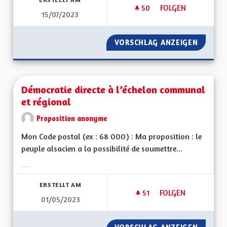
50
50 FOLLOWER
FOLGEN
15/07/2023
FAIRE DU LOBBYISM
VORSCHLAG ANZEIGEN
FAIRE 
Démocratie directe à l’échelon communal
et régional
Proposition anonyme
Mon Code postal (ex : 68 000) : Ma proposition : le
peuple alsacien a la possibilité de soumettre...
Ergebnisse nach Kategorie filtern:
ERSTELLT AM
51
51 FOLLOWER
FOLGEN
01/05/2023
DÉMOCRATIE DIREC