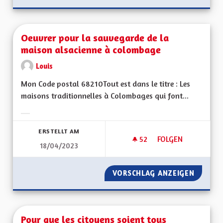
Oeuvrer pour la sauvegarde de la
maison alsacienne à colombage
Louis
Mon Code postal 68210Tout est dans le titre : Les
maisons traditionnelles à Colombages qui font...
Ergebnisse nach Kategorie filtern:
ERSTELLT AM
52
52 FOLLOWER
FOLGEN
18/04/2023
OEUVRER POUR LA 
VORSCHLAG ANZEIGEN
OEUVRE
Pour que les citoyens soient tous