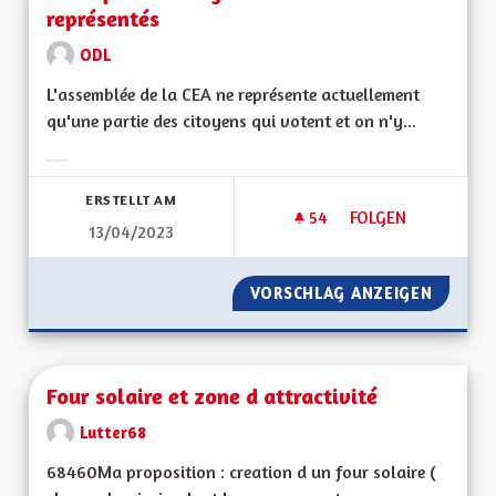
représentés
ODL
L'assemblée de la CEA ne représente actuellement
qu'une partie des citoyens qui votent et on n'y...
Ergebnisse nach Kategorie filtern:
ERSTELLT AM
54
54 FOLLOWER
FOLGEN
13/04/2023
POUR QUE LES CIT
VORSCHLAG ANZEIGEN
POUR Q
Four solaire et zone d attractivité
Lutter68
68460Ma proposition : creation d un four solaire (