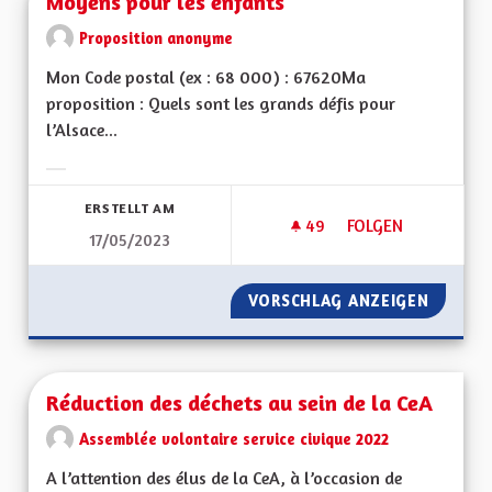
Moyens pour les enfants
Proposition anonyme
Mon Code postal (ex : 68 000) : 67620Ma
proposition : Quels sont les grands défis pour
l’Alsace...
Ergebnisse nach Kategorie filtern:
ERSTELLT AM
49
49 FOLLOWER
FOLGEN
17/05/2023
MOYENS POUR LES 
VORSCHLAG ANZEIGEN
MOYENS
Réduction des déchets au sein de la CeA
Assemblée volontaire service civique 2022
A l’attention des élus de la CeA, à l’occasion de